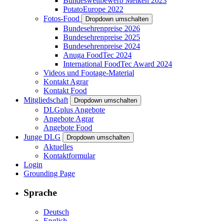
Bundeswettbewerb Melken 2023
PotatoEurope 2022
Fotos-Food
Dropdown umschalten
Bundesehrenpreise 2026
Bundesehrenpreise 2025
Bundesehrenpreise 2024
Anuga FoodTec 2024
International FoodTec Award 2024
Videos und Footage-Material
Kontakt Agrar
Kontakt Food
Mitgliedschaft
Dropdown umschalten
DLGplus Angebote
Angebote Agrar
Angebote Food
Junge DLG
Dropdown umschalten
Aktuelles
Kontaktformular
Login
Grounding Page
Sprache
Deutsch
English