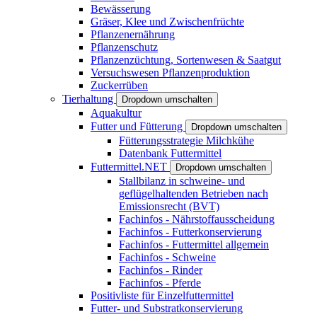
Bewässerung
Gräser, Klee und Zwischenfrüchte
Pflanzenernährung
Pflanzenschutz
Pflanzenzüchtung, Sortenwesen & Saatgut
Versuchswesen Pflanzenproduktion
Zuckerrüben
Tierhaltung
Dropdown umschalten
Aquakultur
Futter und Fütterung
Dropdown umschalten
Fütterungsstrategie Milchkühe
Datenbank Futtermittel
Futtermittel.NET
Dropdown umschalten
Stallbilanz in schweine- und
geflügelhaltenden Betrieben nach
Emissionsrecht (BVT)
Fachinfos - Nährstoffausscheidung
Fachinfos - Futterkonservierung
Fachinfos - Futtermittel allgemein
Fachinfos - Schweine
Fachinfos - Rinder
Fachinfos - Pferde
Positivliste für Einzelfuttermittel
Futter- und Substratkonservierung