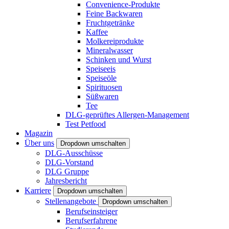
Convenience-Produkte
Feine Backwaren
Fruchtgetränke
Kaffee
Molkereiprodukte
Mineralwasser
Schinken und Wurst
Speiseeis
Speiseöle
Spirituosen
Süßwaren
Tee
DLG-geprüftes Allergen-Management
Test Petfood
Magazin
Über uns
Dropdown umschalten
DLG-Ausschüsse
DLG-Vorstand
DLG Gruppe
Jahresbericht
Karriere
Dropdown umschalten
Stellenangebote
Dropdown umschalten
Berufseinsteiger
Berufserfahrene