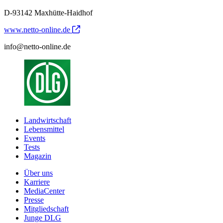
D-93142 Maxhütte-Haidhof
www.netto-online.de
info@netto-online.de
Landwirtschaft
Lebensmittel
Events
Tests
Magazin
Über uns
Karriere
MediaCenter
Presse
Mitgliedschaft
Junge DLG