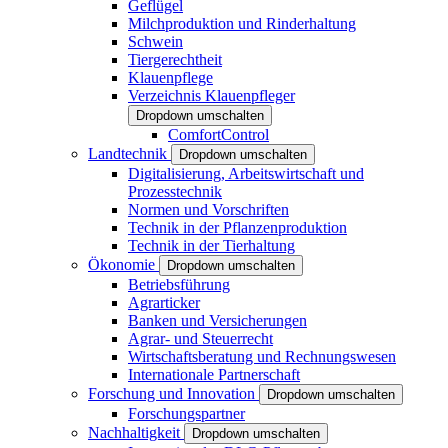
Geflügel
Milchproduktion und Rinderhaltung
Schwein
Tiergerechtheit
Klauenpflege
Verzeichnis Klauenpfleger
Dropdown umschalten
ComfortControl
Landtechnik
Dropdown umschalten
Digitalisierung, Arbeitswirtschaft und
Prozesstechnik
Normen und Vorschriften
Technik in der Pflanzenproduktion
Technik in der Tierhaltung
Ökonomie
Dropdown umschalten
Betriebsführung
Agrarticker
Banken und Versicherungen
Agrar- und Steuerrecht
Wirtschaftsberatung und Rechnungswesen
Internationale Partnerschaft
Forschung und Innovation
Dropdown umschalten
Forschungspartner
Nachhaltigkeit
Dropdown umschalten