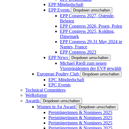
EPP Mitgliedschaft
EPP Events
Dropdown umschalten
EPP Congress 2027, Ostende,
Belgien
EPP Congress 2026, Posen, Polen
EPP Congress 2025, Kolding,
Dänemark
EPP Congress 29-31 May 2024 in
Nantes, France
EPP Congress 2023
EPP News
Dropdown umschalten
Michael Riedl zum neuen
Vizepräsidenten der EVP gewählt
European Poultry Club
Dropdown umschalten
EPC Mitgliedschaft
EPC Events
Technical Committees
WeReforest
Awards
Dropdown umschalten
Women in Ag Award
Dropdown umschalten
Preisträgerinnen & Nominees 2025
Preisträgerinnen & Nominees 2025
Preisträgerinnen & Nominees 2025
Preisträgerinnen & Nominees 2025