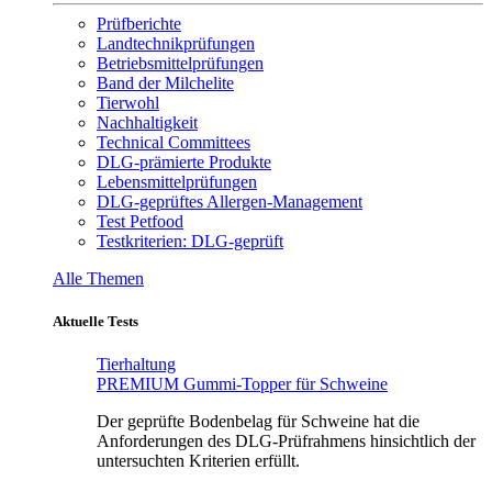
Prüfberichte
Landtechnikprüfungen
Betriebsmittelprüfungen
Band der Milchelite
Tierwohl
Nachhaltigkeit
Technical Committees
DLG-prämierte Produkte
Lebensmittelprüfungen
DLG-geprüftes Allergen-Management
Test Petfood
Testkriterien: DLG-geprüft
Alle Themen
Aktuelle Tests
Tierhaltung
PREMIUM Gummi-Topper für Schweine
Der geprüfte Bodenbelag für Schweine hat die
Anforderungen des DLG-Prüfrahmens hinsichtlich der
untersuchten Kriterien erfüllt.