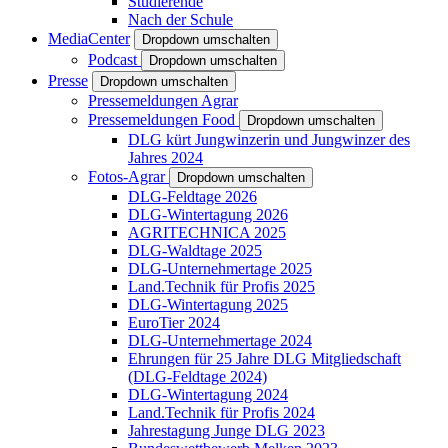
Studierende
Nach der Schule
MediaCenter
Dropdown umschalten
Podcast
Dropdown umschalten
Presse
Dropdown umschalten
Pressemeldungen Agrar
Pressemeldungen Food
Dropdown umschalten
DLG kürt Jungwinzerin und Jungwinzer des
Jahres 2024
Fotos-Agrar
Dropdown umschalten
DLG-Feldtage 2026
DLG-Wintertagung 2026
AGRITECHNICA 2025
DLG-Waldtage 2025
DLG-Unternehmertage 2025
Land.Technik für Profis 2025
DLG-Wintertagung 2025
EuroTier 2024
DLG-Unternehmertage 2024
Ehrungen für 25 Jahre DLG Mitgliedschaft
(DLG-Feldtage 2024)
DLG-Wintertagung 2024
Land.Technik für Profis 2024
Jahrestagung Junge DLG 2023