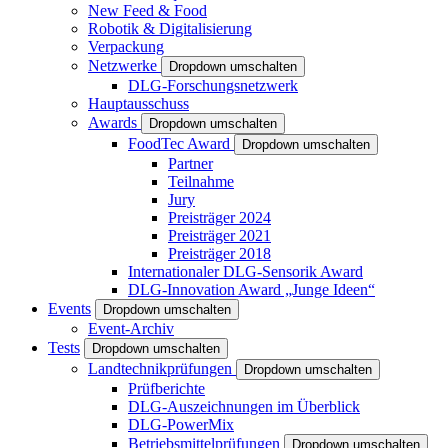
New Feed & Food
Robotik & Digitalisierung
Verpackung
Netzwerke
Dropdown umschalten
DLG-Forschungsnetzwerk
Hauptausschuss
Awards
Dropdown umschalten
FoodTec Award
Dropdown umschalten
Partner
Teilnahme
Jury
Preisträger 2024
Preisträger 2021
Preisträger 2018
Internationaler DLG-Sensorik Award
DLG-Innovation Award „Junge Ideen“
Events
Dropdown umschalten
Event-Archiv
Tests
Dropdown umschalten
Landtechnikprüfungen
Dropdown umschalten
Prüfberichte
DLG-Auszeichnungen im Überblick
DLG-PowerMix
Betriebsmittelprüfungen
Dropdown umschalten