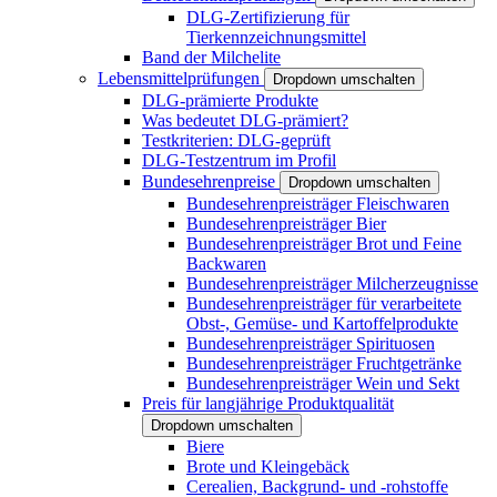
DLG-Zertifizierung für
Tierkennzeichnungsmittel
Band der Milchelite
Lebensmittelprüfungen
Dropdown umschalten
DLG-prämierte Produkte
Was bedeutet DLG-prämiert?
Testkriterien: DLG-geprüft
DLG-Testzentrum im Profil
Bundesehrenpreise
Dropdown umschalten
Bundesehrenpreisträger Fleischwaren
Bundesehrenpreisträger Bier
Bundesehrenpreisträger Brot und Feine
Backwaren
Bundesehrenpreisträger Milcherzeugnisse
Bundesehrenpreisträger für verarbeitete
Obst-, Gemüse- und Kartoffelprodukte
Bundesehrenpreisträger Spirituosen
Bundesehrenpreisträger Fruchtgetränke
Bundesehrenpreisträger Wein und Sekt
Preis für langjährige Produktqualität
Dropdown umschalten
Biere
Brote und Kleingebäck
Cerealien, Backgrund- und -rohstoffe