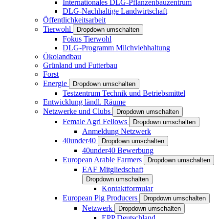
Internationales DLG-Pflanzenbauzentrum
DLG-Nachhaltige Landwirtschaft
Öffentlichkeitsarbeit
Tierwohl
Dropdown umschalten
Fokus Tierwohl
DLG-Programm Milchviehhaltung
Ökolandbau
Grünland und Futterbau
Forst
Energie
Dropdown umschalten
Testzentrum Technik und Betriebsmittel
Entwicklung ländl. Räume
Netzwerke und Clubs
Dropdown umschalten
Female Agri Fellows
Dropdown umschalten
Anmeldung Netzwerk
40under40
Dropdown umschalten
40under40 Bewerbung
European Arable Farmers
Dropdown umschalten
EAF Mitgliedschaft
Dropdown umschalten
Kontaktformular
European Pig Producers
Dropdown umschalten
Netzwerk
Dropdown umschalten
EPP Deutschland