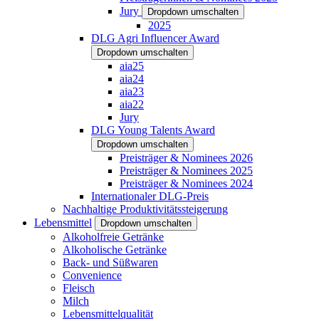
Jury
Dropdown umschalten
2025
DLG Agri Influencer Award
Dropdown umschalten
aia25
aia24
aia23
aia22
Jury
DLG Young Talents Award
Dropdown umschalten
Preisträger & Nominees 2026
Preisträger & Nominees 2025
Preisträger & Nominees 2024
Internationaler DLG-Preis
Nachhaltige Produktivitätssteigerung
Lebensmittel
Dropdown umschalten
Alkoholfreie Getränke
Alkoholische Getränke
Back- und Süßwaren
Convenience
Fleisch
Milch
Lebensmittelqualität