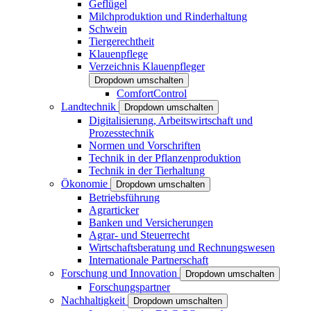
Geflügel
Milchproduktion und Rinderhaltung
Schwein
Tiergerechtheit
Klauenpflege
Verzeichnis Klauenpfleger
Dropdown umschalten
ComfortControl
Landtechnik
Dropdown umschalten
Digitalisierung, Arbeitswirtschaft und
Prozesstechnik
Normen und Vorschriften
Technik in der Pflanzenproduktion
Technik in der Tierhaltung
Ökonomie
Dropdown umschalten
Betriebsführung
Agrarticker
Banken und Versicherungen
Agrar- und Steuerrecht
Wirtschaftsberatung und Rechnungswesen
Internationale Partnerschaft
Forschung und Innovation
Dropdown umschalten
Forschungspartner
Nachhaltigkeit
Dropdown umschalten