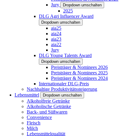
Jury
Dropdown umschalten
2025
DLG Agri Influencer Award
Dropdown umschalten
aia25
aia24
aia23
aia22
Jury
DLG Young Talents Award
Dropdown umschalten
Preisträger & Nominees 2026
Preisträger & Nominees 2025
Preisträger & Nominees 2024
Internationaler DLG-Preis
Nachhaltige Produktivitätssteigerung
Lebensmittel
Dropdown umschalten
Alkoholfreie Getränke
Alkoholische Getränke
Back- und Süßwaren
Convenience
Fleisch
Milch
Lebensmittelqualität