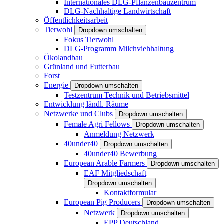
Internationales DLG-Pflanzenbauzentrum
DLG-Nachhaltige Landwirtschaft
Öffentlichkeitsarbeit
Tierwohl
Dropdown umschalten
Fokus Tierwohl
DLG-Programm Milchviehhaltung
Ökolandbau
Grünland und Futterbau
Forst
Energie
Dropdown umschalten
Testzentrum Technik und Betriebsmittel
Entwicklung ländl. Räume
Netzwerke und Clubs
Dropdown umschalten
Female Agri Fellows
Dropdown umschalten
Anmeldung Netzwerk
40under40
Dropdown umschalten
40under40 Bewerbung
European Arable Farmers
Dropdown umschalten
EAF Mitgliedschaft
Dropdown umschalten
Kontaktformular
European Pig Producers
Dropdown umschalten
Netzwerk
Dropdown umschalten
EPP Deutschland