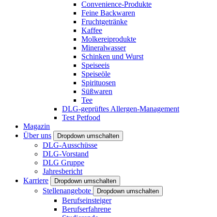
Convenience-Produkte
Feine Backwaren
Fruchtgetränke
Kaffee
Molkereiprodukte
Mineralwasser
Schinken und Wurst
Speiseeis
Speiseöle
Spirituosen
Süßwaren
Tee
DLG-geprüftes Allergen-Management
Test Petfood
Magazin
Über uns
Dropdown umschalten
DLG-Ausschüsse
DLG-Vorstand
DLG Gruppe
Jahresbericht
Karriere
Dropdown umschalten
Stellenangebote
Dropdown umschalten
Berufseinsteiger
Berufserfahrene