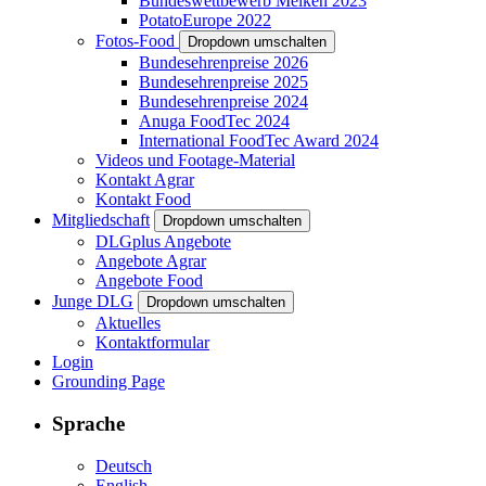
Bundeswettbewerb Melken 2023
PotatoEurope 2022
Fotos-Food
Dropdown umschalten
Bundesehrenpreise 2026
Bundesehrenpreise 2025
Bundesehrenpreise 2024
Anuga FoodTec 2024
International FoodTec Award 2024
Videos und Footage-Material
Kontakt Agrar
Kontakt Food
Mitgliedschaft
Dropdown umschalten
DLGplus Angebote
Angebote Agrar
Angebote Food
Junge DLG
Dropdown umschalten
Aktuelles
Kontaktformular
Login
Grounding Page
Sprache
Deutsch
English