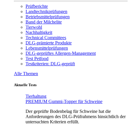
Prüfberichte
Landtechnikprüfungen
Betriebsmittelprüfungen
Band der Milchelite
Tierwohl
Nachhaltigkeit
Technical Committees
DLG-prämierte Produkte
Lebensmittelprüfungen
DLG-geprüftes Allergen-Management
Test Petfood
Testkriterien: DLG-geprüft
Alle Themen
Aktuelle Tests
Tierhaltung
PREMIUM Gummi-Topper für Schweine
Der geprüfte Bodenbelag für Schweine hat die
Anforderungen des DLG-Prüfrahmens hinsichtlich der
untersuchten Kriterien erfüllt.