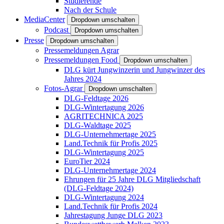
Studierende
Nach der Schule
MediaCenter
Dropdown umschalten
Podcast
Dropdown umschalten
Presse
Dropdown umschalten
Pressemeldungen Agrar
Pressemeldungen Food
Dropdown umschalten
DLG kürt Jungwinzerin und Jungwinzer des
Jahres 2024
Fotos-Agrar
Dropdown umschalten
DLG-Feldtage 2026
DLG-Wintertagung 2026
AGRITECHNICA 2025
DLG-Waldtage 2025
DLG-Unternehmertage 2025
Land.Technik für Profis 2025
DLG-Wintertagung 2025
EuroTier 2024
DLG-Unternehmertage 2024
Ehrungen für 25 Jahre DLG Mitgliedschaft
(DLG-Feldtage 2024)
DLG-Wintertagung 2024
Land.Technik für Profis 2024
Jahrestagung Junge DLG 2023