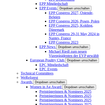
EPP Mitgliedschaft
EPP Events
Dropdown umschalten
EPP Congress 2027, Ostende,
Belgien
EPP Congress 2026, Posen, Polen
EPP Congress 2025, Kolding,
Dänemark
EPP Congress 29-31 May 2024 in
Nantes, France
EPP Congress 2023
EPP News
Dropdown umschalten
Michael Riedl zum neuen
Vizepräsidenten der EVP gewählt
European Poultry Club
Dropdown umschalten
EPC Mitgliedschaft
EPC Events
Technical Committees
WeReforest
Awards
Dropdown umschalten
Women in Ag Award
Dropdown umschalten
Preisträgerinnen & Nominees 2025
Preisträgerinnen & Nominees 2025
Preisträgerinnen & Nominees 2025
Preisträgerinnen & Nominees 2025