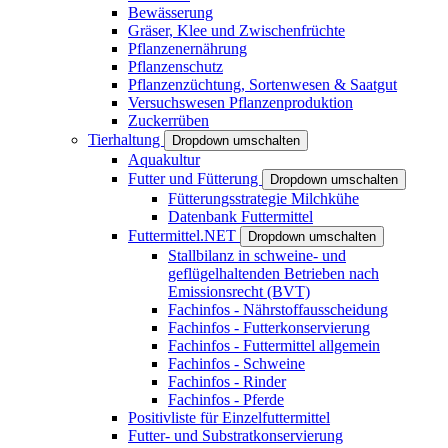
Bewässerung
Gräser, Klee und Zwischenfrüchte
Pflanzenernährung
Pflanzenschutz
Pflanzenzüchtung, Sortenwesen & Saatgut
Versuchswesen Pflanzenproduktion
Zuckerrüben
Tierhaltung
Dropdown umschalten
Aquakultur
Futter und Fütterung
Dropdown umschalten
Fütterungsstrategie Milchkühe
Datenbank Futtermittel
Futtermittel.NET
Dropdown umschalten
Stallbilanz in schweine- und
geflügelhaltenden Betrieben nach
Emissionsrecht (BVT)
Fachinfos - Nährstoffausscheidung
Fachinfos - Futterkonservierung
Fachinfos - Futtermittel allgemein
Fachinfos - Schweine
Fachinfos - Rinder
Fachinfos - Pferde
Positivliste für Einzelfuttermittel
Futter- und Substratkonservierung