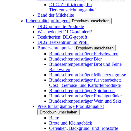
DLG-Zertifizierung für
Tierkennzeichnungsmittel
Band der Milchelite
Lebensmittelprüfungen
Dropdown umschalten
DLG-prämierte Produkte
Was bedeutet DLG-prämiert?
Testkriterien: DLG-geprüft
DLG-Testzentrum im Profil
Bundesehrenpreise
Dropdown umschalten
Bundesehrenpreisträger Fleischwaren
Bundesehrenpreisträger Bier
Bundesehrenpreisträger Brot und Feine
Backwaren
Bundesehrenpreisträger Milcherzeugnisse
Bundesehrenpreisträger für verarbeitete
Obst-, Gemüse- und Kartoffelprodukte
Bundesehrenpreisträger Spirituosen
Bundesehrenpreisträger Fruchtgetränke
Bundesehrenpreisträger Wein und Sekt
Preis für langjährige Produktqualität
Dropdown umschalten
Biere
Brote und Kleingebäck
Cerealien, Backgrund- und -rohstoffe