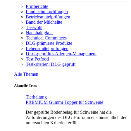
Prüfberichte
Landtechnikprüfungen
Betriebsmittelprüfungen
Band der Milchelite
Tierwohl
Nachhaltigkeit
Technical Committees
DLG-prämierte Produkte
Lebensmittelprüfungen
DLG-geprüftes Allergen-Management
Test Petfood
Testkriterien: DLG-geprüft
Alle Themen
Aktuelle Tests
Tierhaltung
PREMIUM Gummi-Topper für Schweine
Der geprüfte Bodenbelag für Schweine hat die
Anforderungen des DLG-Prüfrahmens hinsichtlich der
untersuchten Kriterien erfüllt.