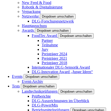
New Feed & Food
Robotik & Digitalisierung
Verpackung
Netzwerke
Dropdown umschalten
DLG-Forschungsnetzwerk
Hauptausschuss
Awards
Dropdown umschalten
FoodTec Award
Dropdown umschalten
Partner
Teilnahme
Jury
Preisträger 2024
Preisträger 2021
Preisträger 2018
Internationaler DLG-Sensorik Award
DLG-Innovation Award „Junge Ideen“
Events
Dropdown umschalten
Event-Archiv
Tests
Dropdown umschalten
Landtechnikprüfungen
Dropdown umschalten
Prüfberichte
DLG-Auszeichnungen im Überblick
DLG-PowerMix
Betriebsmittelprüfungen
Dropdown umschalten