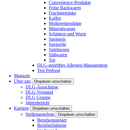
Convenience-Produkte
Feine Backwaren
Fruchtgetränke
Kaffee
Molkereiprodukte
Mineralwasser
Schinken und Wurst
Speiseeis
Speiseöle
Spirituosen
Süßwaren
Tee
DLG-geprüftes Allergen-Management
Test Petfood
Magazin
Über uns
Dropdown umschalten
DLG-Ausschüsse
DLG-Vorstand
DLG Gruppe
Jahresbericht
Karriere
Dropdown umschalten
Stellenangebote
Dropdown umschalten
Berufseinsteiger
Berufserfahrene