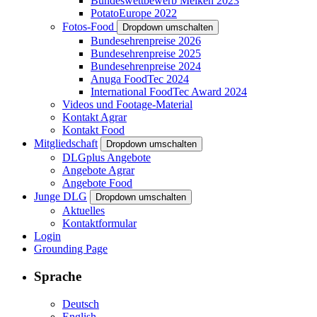
Bundeswettbewerb Melken 2023
PotatoEurope 2022
Fotos-Food
Dropdown umschalten
Bundesehrenpreise 2026
Bundesehrenpreise 2025
Bundesehrenpreise 2024
Anuga FoodTec 2024
International FoodTec Award 2024
Videos und Footage-Material
Kontakt Agrar
Kontakt Food
Mitgliedschaft
Dropdown umschalten
DLGplus Angebote
Angebote Agrar
Angebote Food
Junge DLG
Dropdown umschalten
Aktuelles
Kontaktformular
Login
Grounding Page
Sprache
Deutsch
English