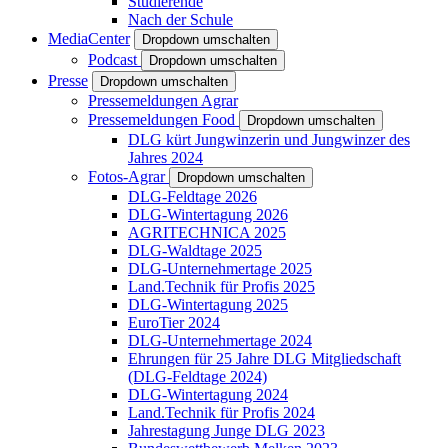
Studierende
Nach der Schule
MediaCenter
Dropdown umschalten
Podcast
Dropdown umschalten
Presse
Dropdown umschalten
Pressemeldungen Agrar
Pressemeldungen Food
Dropdown umschalten
DLG kürt Jungwinzerin und Jungwinzer des
Jahres 2024
Fotos-Agrar
Dropdown umschalten
DLG-Feldtage 2026
DLG-Wintertagung 2026
AGRITECHNICA 2025
DLG-Waldtage 2025
DLG-Unternehmertage 2025
Land.Technik für Profis 2025
DLG-Wintertagung 2025
EuroTier 2024
DLG-Unternehmertage 2024
Ehrungen für 25 Jahre DLG Mitgliedschaft
(DLG-Feldtage 2024)
DLG-Wintertagung 2024
Land.Technik für Profis 2024
Jahrestagung Junge DLG 2023