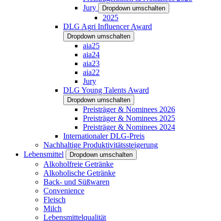
Jury
Dropdown umschalten
2025
DLG Agri Influencer Award
Dropdown umschalten
aia25
aia24
aia23
aia22
Jury
DLG Young Talents Award
Dropdown umschalten
Preisträger & Nominees 2026
Preisträger & Nominees 2025
Preisträger & Nominees 2024
Internationaler DLG-Preis
Nachhaltige Produktivitätssteigerung
Lebensmittel
Dropdown umschalten
Alkoholfreie Getränke
Alkoholische Getränke
Back- und Süßwaren
Convenience
Fleisch
Milch
Lebensmittelqualität