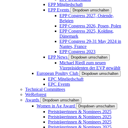
EPP Mitgliedschaft
EPP Events
Dropdown umschalten
EPP Congress 2027, Ostende,
Belgien
EPP Congress 2026, Posen, Polen
EPP Congress 2025, Kolding,
Dänemark
EPP Congress 29-31 May 2024 in
Nantes, France
EPP Congress 2023
EPP News
Dropdown umschalten
Michael Riedl zum neuen
Vizepräsidenten der EVP gewählt
European Poultry Club
Dropdown umschalten
EPC Mitgliedschaft
EPC Events
Technical Committees
WeReforest
Awards
Dropdown umschalten
Women in Ag Award
Dropdown umschalten
Preisträgerinnen & Nominees 2025
Preisträgerinnen & Nominees 2025
Preisträgerinnen & Nominees 2025
Preisträgerinnen & Nominees 2025