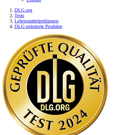
DLG.org
Tests
Lebensmittelprüfungen
DLG-prämierte Produkte