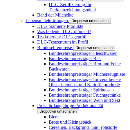
DLG-Zertifizierung für
Tierkennzeichnungsmittel
Band der Milchelite
Lebensmittelprüfungen
Dropdown umschalten
DLG-prämierte Produkte
Was bedeutet DLG-prämiert?
Testkriterien: DLG-geprüft
DLG-Testzentrum im Profil
Bundesehrenpreise
Dropdown umschalten
Bundesehrenpreisträger Fleischwaren
Bundesehrenpreisträger Bier
Bundesehrenpreisträger Brot und Feine
Backwaren
Bundesehrenpreisträger Milcherzeugnisse
Bundesehrenpreisträger für verarbeitete
Obst-, Gemüse- und Kartoffelprodukte
Bundesehrenpreisträger Spirituosen
Bundesehrenpreisträger Fruchtgetränke
Bundesehrenpreisträger Wein und Sekt
Preis für langjährige Produktqualität
Dropdown umschalten
Biere
Brote und Kleingebäck
Cerealien, Backgrund- und -rohstoffe