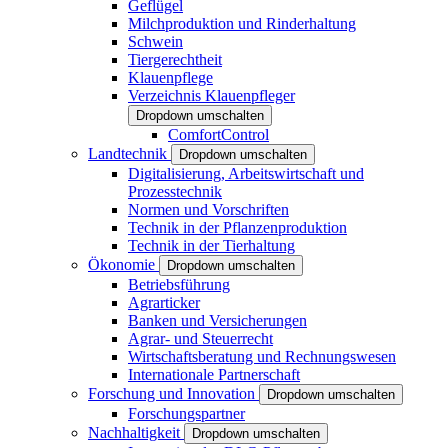
Geflügel
Milchproduktion und Rinderhaltung
Schwein
Tiergerechtheit
Klauenpflege
Verzeichnis Klauenpfleger
Dropdown umschalten
ComfortControl
Landtechnik
Dropdown umschalten
Digitalisierung, Arbeitswirtschaft und
Prozesstechnik
Normen und Vorschriften
Technik in der Pflanzenproduktion
Technik in der Tierhaltung
Ökonomie
Dropdown umschalten
Betriebsführung
Agrarticker
Banken und Versicherungen
Agrar- und Steuerrecht
Wirtschaftsberatung und Rechnungswesen
Internationale Partnerschaft
Forschung und Innovation
Dropdown umschalten
Forschungspartner
Nachhaltigkeit
Dropdown umschalten