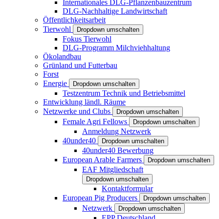
Internationales DLG-Pflanzenbauzentrum
DLG-Nachhaltige Landwirtschaft
Öffentlichkeitsarbeit
Tierwohl
Dropdown umschalten
Fokus Tierwohl
DLG-Programm Milchviehhaltung
Ökolandbau
Grünland und Futterbau
Forst
Energie
Dropdown umschalten
Testzentrum Technik und Betriebsmittel
Entwicklung ländl. Räume
Netzwerke und Clubs
Dropdown umschalten
Female Agri Fellows
Dropdown umschalten
Anmeldung Netzwerk
40under40
Dropdown umschalten
40under40 Bewerbung
European Arable Farmers
Dropdown umschalten
EAF Mitgliedschaft
Dropdown umschalten
Kontaktformular
European Pig Producers
Dropdown umschalten
Netzwerk
Dropdown umschalten
EPP Deutschland