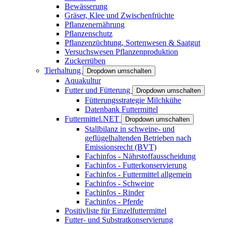
Bewässerung
Gräser, Klee und Zwischenfrüchte
Pflanzenernährung
Pflanzenschutz
Pflanzenzüchtung, Sortenwesen & Saatgut
Versuchswesen Pflanzenproduktion
Zuckerrüben
Tierhaltung
Dropdown umschalten
Aquakultur
Futter und Fütterung
Dropdown umschalten
Fütterungsstrategie Milchkühe
Datenbank Futtermittel
Futtermittel.NET
Dropdown umschalten
Stallbilanz in schweine- und
geflügelhaltenden Betrieben nach
Emissionsrecht (BVT)
Fachinfos - Nährstoffausscheidung
Fachinfos - Futterkonservierung
Fachinfos - Futtermittel allgemein
Fachinfos - Schweine
Fachinfos - Rinder
Fachinfos - Pferde
Positivliste für Einzelfuttermittel
Futter- und Substratkonservierung