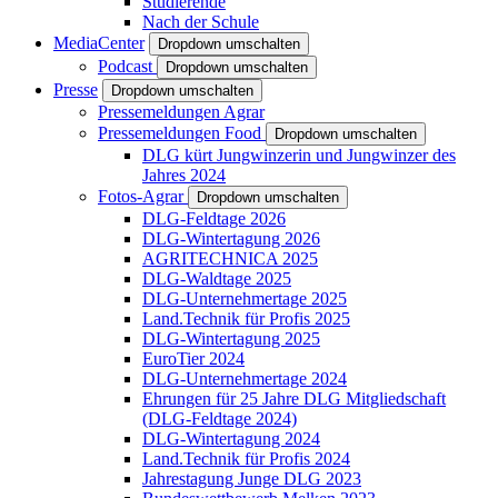
Studierende
Nach der Schule
MediaCenter
Dropdown umschalten
Podcast
Dropdown umschalten
Presse
Dropdown umschalten
Pressemeldungen Agrar
Pressemeldungen Food
Dropdown umschalten
DLG kürt Jungwinzerin und Jungwinzer des
Jahres 2024
Fotos-Agrar
Dropdown umschalten
DLG-Feldtage 2026
DLG-Wintertagung 2026
AGRITECHNICA 2025
DLG-Waldtage 2025
DLG-Unternehmertage 2025
Land.Technik für Profis 2025
DLG-Wintertagung 2025
EuroTier 2024
DLG-Unternehmertage 2024
Ehrungen für 25 Jahre DLG Mitgliedschaft
(DLG-Feldtage 2024)
DLG-Wintertagung 2024
Land.Technik für Profis 2024
Jahrestagung Junge DLG 2023