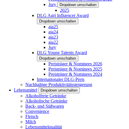
Jury
Dropdown umschalten
2025
DLG Agri Influencer Award
Dropdown umschalten
aia25
aia24
aia23
aia22
Jury
DLG Young Talents Award
Dropdown umschalten
Preisträger & Nominees 2026
Preisträger & Nominees 2025
Preisträger & Nominees 2024
Internationaler DLG-Preis
Nachhaltige Produktivitätssteigerung
Lebensmittel
Dropdown umschalten
Alkoholfreie Getränke
Alkoholische Getränke
Back- und Süßwaren
Convenience
Fleisch
Milch
Lebensmittelqualität