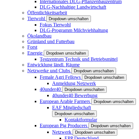
Internationales DLG-Pflanzenbauzentrum
DLG-Nachhaltige Landwirtschaft
Öffentlichkeitsarbeit
Tierwohl
Dropdown umschalten
Fokus Tierwohl
DLG-Programm Milchviehhaltung
Ökolandbau
Grünland und Futterbau
Forst
Energie
Dropdown umschalten
Testzentrum Technik und Betriebsmittel
Entwicklung ländl. Räume
Netzwerke und Clubs
Dropdown umschalten
Female Agri Fellows
Dropdown umschalten
Anmeldung Netzwerk
40under40
Dropdown umschalten
40under40 Bewerbung
European Arable Farmers
Dropdown umschalten
EAF Mitgliedschaft
Dropdown umschalten
Kontaktformular
European Pig Producers
Dropdown umschalten
Netzwerk
Dropdown umschalten
EPP Deutschland