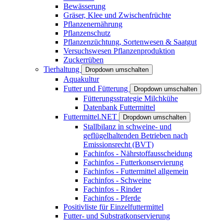
Bewässerung
Gräser, Klee und Zwischenfrüchte
Pflanzenernährung
Pflanzenschutz
Pflanzenzüchtung, Sortenwesen & Saatgut
Versuchswesen Pflanzenproduktion
Zuckerrüben
Tierhaltung
Dropdown umschalten
Aquakultur
Futter und Fütterung
Dropdown umschalten
Fütterungsstrategie Milchkühe
Datenbank Futtermittel
Futtermittel.NET
Dropdown umschalten
Stallbilanz in schweine- und
geflügelhaltenden Betrieben nach
Emissionsrecht (BVT)
Fachinfos - Nährstoffausscheidung
Fachinfos - Futterkonservierung
Fachinfos - Futtermittel allgemein
Fachinfos - Schweine
Fachinfos - Rinder
Fachinfos - Pferde
Positivliste für Einzelfuttermittel
Futter- und Substratkonservierung