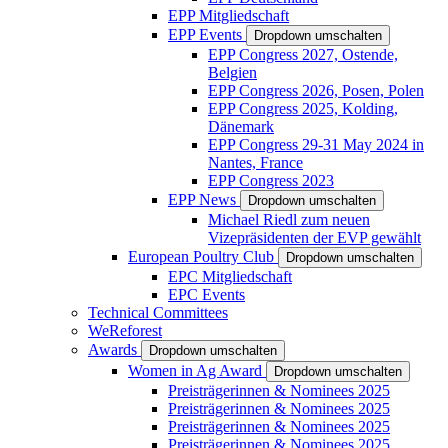
EPP Mitgliedschaft
EPP Events
Dropdown umschalten
EPP Congress 2027, Ostende,
Belgien
EPP Congress 2026, Posen, Polen
EPP Congress 2025, Kolding,
Dänemark
EPP Congress 29-31 May 2024 in
Nantes, France
EPP Congress 2023
EPP News
Dropdown umschalten
Michael Riedl zum neuen
Vizepräsidenten der EVP gewählt
European Poultry Club
Dropdown umschalten
EPC Mitgliedschaft
EPC Events
Technical Committees
WeReforest
Awards
Dropdown umschalten
Women in Ag Award
Dropdown umschalten
Preisträgerinnen & Nominees 2025
Preisträgerinnen & Nominees 2025
Preisträgerinnen & Nominees 2025
Preisträgerinnen & Nominees 2025