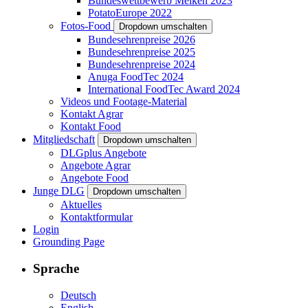
Bundeswettbewerb Melken 2023
PotatoEurope 2022
Fotos-Food
Dropdown umschalten
Bundesehrenpreise 2026
Bundesehrenpreise 2025
Bundesehrenpreise 2024
Anuga FoodTec 2024
International FoodTec Award 2024
Videos und Footage-Material
Kontakt Agrar
Kontakt Food
Mitgliedschaft
Dropdown umschalten
DLGplus Angebote
Angebote Agrar
Angebote Food
Junge DLG
Dropdown umschalten
Aktuelles
Kontaktformular
Login
Grounding Page
Sprache
Deutsch
English