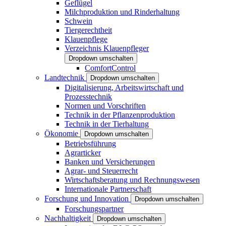
Geflügel
Milchproduktion und Rinderhaltung
Schwein
Tiergerechtheit
Klauenpflege
Verzeichnis Klauenpfleger
Dropdown umschalten
ComfortControl
Landtechnik
Dropdown umschalten
Digitalisierung, Arbeitswirtschaft und
Prozesstechnik
Normen und Vorschriften
Technik in der Pflanzenproduktion
Technik in der Tierhaltung
Ökonomie
Dropdown umschalten
Betriebsführung
Agrarticker
Banken und Versicherungen
Agrar- und Steuerrecht
Wirtschaftsberatung und Rechnungswesen
Internationale Partnerschaft
Forschung und Innovation
Dropdown umschalten
Forschungspartner
Nachhaltigkeit
Dropdown umschalten