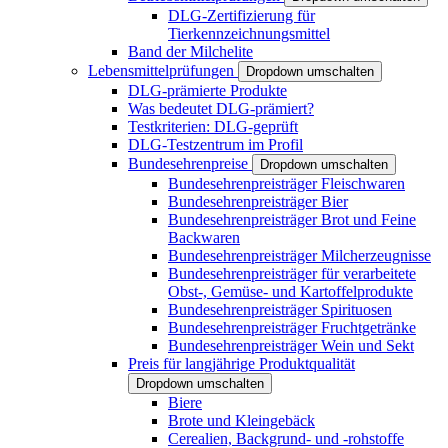
DLG-Zertifizierung für
Tierkennzeichnungsmittel
Band der Milchelite
Lebensmittelprüfungen
Dropdown umschalten
DLG-prämierte Produkte
Was bedeutet DLG-prämiert?
Testkriterien: DLG-geprüft
DLG-Testzentrum im Profil
Bundesehrenpreise
Dropdown umschalten
Bundesehrenpreisträger Fleischwaren
Bundesehrenpreisträger Bier
Bundesehrenpreisträger Brot und Feine
Backwaren
Bundesehrenpreisträger Milcherzeugnisse
Bundesehrenpreisträger für verarbeitete
Obst-, Gemüse- und Kartoffelprodukte
Bundesehrenpreisträger Spirituosen
Bundesehrenpreisträger Fruchtgetränke
Bundesehrenpreisträger Wein und Sekt
Preis für langjährige Produktqualität
Dropdown umschalten
Biere
Brote und Kleingebäck
Cerealien, Backgrund- und -rohstoffe