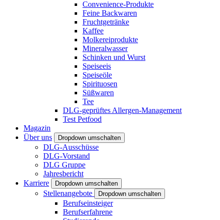
Convenience-Produkte
Feine Backwaren
Fruchtgetränke
Kaffee
Molkereiprodukte
Mineralwasser
Schinken und Wurst
Speiseeis
Speiseöle
Spirituosen
Süßwaren
Tee
DLG-geprüftes Allergen-Management
Test Petfood
Magazin
Über uns
Dropdown umschalten
DLG-Ausschüsse
DLG-Vorstand
DLG Gruppe
Jahresbericht
Karriere
Dropdown umschalten
Stellenangebote
Dropdown umschalten
Berufseinsteiger
Berufserfahrene