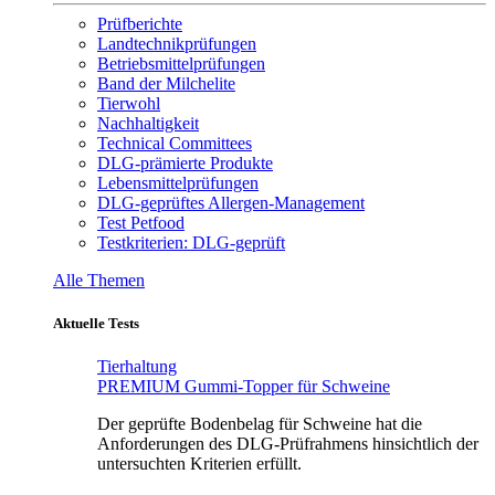
Prüfberichte
Landtechnikprüfungen
Betriebsmittelprüfungen
Band der Milchelite
Tierwohl
Nachhaltigkeit
Technical Committees
DLG-prämierte Produkte
Lebensmittelprüfungen
DLG-geprüftes Allergen-Management
Test Petfood
Testkriterien: DLG-geprüft
Alle Themen
Aktuelle Tests
Tierhaltung
PREMIUM Gummi-Topper für Schweine
Der geprüfte Bodenbelag für Schweine hat die
Anforderungen des DLG-Prüfrahmens hinsichtlich der
untersuchten Kriterien erfüllt.