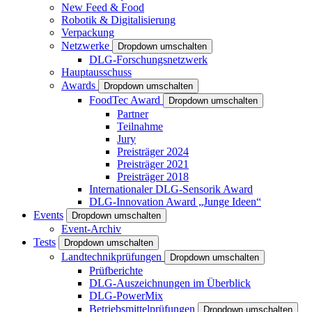
New Feed & Food
Robotik & Digitalisierung
Verpackung
Netzwerke
Dropdown umschalten
DLG-Forschungsnetzwerk
Hauptausschuss
Awards
Dropdown umschalten
FoodTec Award
Dropdown umschalten
Partner
Teilnahme
Jury
Preisträger 2024
Preisträger 2021
Preisträger 2018
Internationaler DLG-Sensorik Award
DLG-Innovation Award „Junge Ideen“
Events
Dropdown umschalten
Event-Archiv
Tests
Dropdown umschalten
Landtechnikprüfungen
Dropdown umschalten
Prüfberichte
DLG-Auszeichnungen im Überblick
DLG-PowerMix
Betriebsmittelprüfungen
Dropdown umschalten