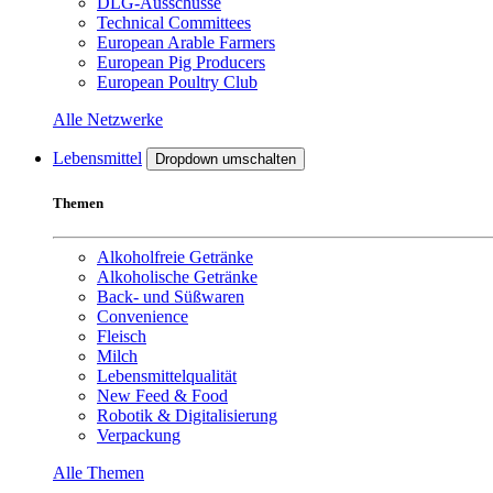
DLG-Ausschüsse
Technical Committees
European Arable Farmers
European Pig Producers
European Poultry Club
Alle Netzwerke
Lebensmittel
Dropdown umschalten
Themen
Alkoholfreie Getränke
Alkoholische Getränke
Back- und Süßwaren
Convenience
Fleisch
Milch
Lebensmittelqualität
New Feed & Food
Robotik & Digitalisierung
Verpackung
Alle Themen