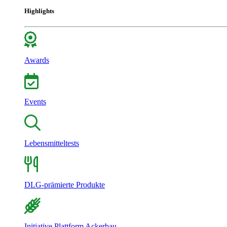
Highlights
Awards
Events
Lebensmitteltests
DLG-prämierte Produkte
Initiative Plattform Ackerbau