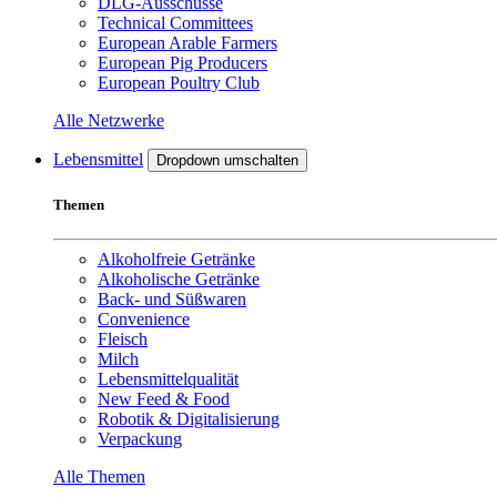
DLG-Ausschüsse
Technical Committees
European Arable Farmers
European Pig Producers
European Poultry Club
Alle Netzwerke
Lebensmittel
Dropdown umschalten
Themen
Alkoholfreie Getränke
Alkoholische Getränke
Back- und Süßwaren
Convenience
Fleisch
Milch
Lebensmittelqualität
New Feed & Food
Robotik & Digitalisierung
Verpackung
Alle Themen