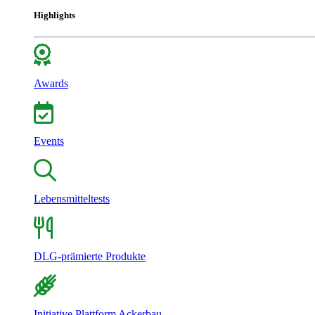
Highlights
Awards
Events
Lebensmitteltests
DLG-prämierte Produkte
Initiative Plattform Ackerbau