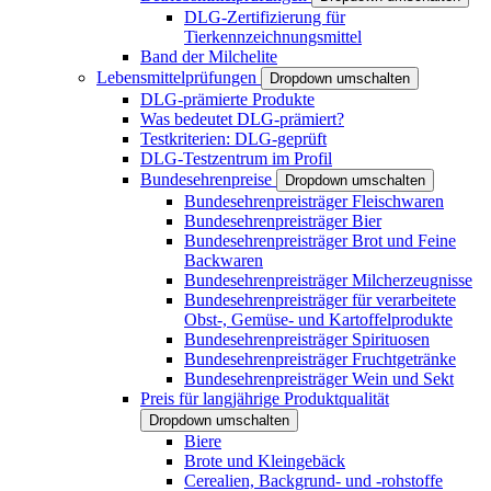
DLG-Zertifizierung für
Tierkennzeichnungsmittel
Band der Milchelite
Lebensmittelprüfungen
Dropdown umschalten
DLG-prämierte Produkte
Was bedeutet DLG-prämiert?
Testkriterien: DLG-geprüft
DLG-Testzentrum im Profil
Bundesehrenpreise
Dropdown umschalten
Bundesehrenpreisträger Fleischwaren
Bundesehrenpreisträger Bier
Bundesehrenpreisträger Brot und Feine
Backwaren
Bundesehrenpreisträger Milcherzeugnisse
Bundesehrenpreisträger für verarbeitete
Obst-, Gemüse- und Kartoffelprodukte
Bundesehrenpreisträger Spirituosen
Bundesehrenpreisträger Fruchtgetränke
Bundesehrenpreisträger Wein und Sekt
Preis für langjährige Produktqualität
Dropdown umschalten
Biere
Brote und Kleingebäck
Cerealien, Backgrund- und -rohstoffe