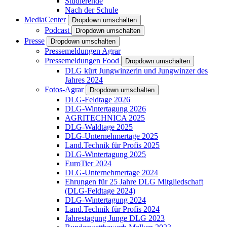
Studierende
Nach der Schule
MediaCenter
Dropdown umschalten
Podcast
Dropdown umschalten
Presse
Dropdown umschalten
Pressemeldungen Agrar
Pressemeldungen Food
Dropdown umschalten
DLG kürt Jungwinzerin und Jungwinzer des
Jahres 2024
Fotos-Agrar
Dropdown umschalten
DLG-Feldtage 2026
DLG-Wintertagung 2026
AGRITECHNICA 2025
DLG-Waldtage 2025
DLG-Unternehmertage 2025
Land.Technik für Profis 2025
DLG-Wintertagung 2025
EuroTier 2024
DLG-Unternehmertage 2024
Ehrungen für 25 Jahre DLG Mitgliedschaft
(DLG-Feldtage 2024)
DLG-Wintertagung 2024
Land.Technik für Profis 2024
Jahrestagung Junge DLG 2023