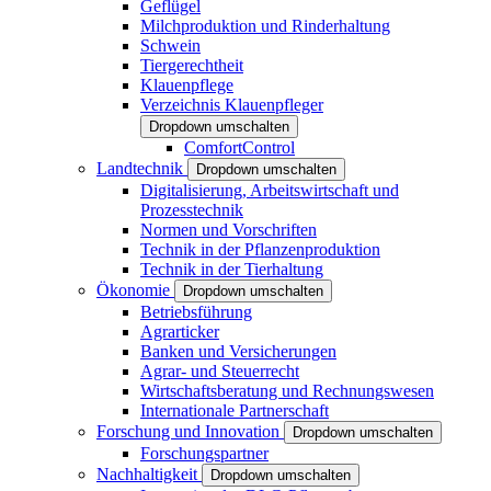
Geflügel
Milchproduktion und Rinderhaltung
Schwein
Tiergerechtheit
Klauenpflege
Verzeichnis Klauenpfleger
Dropdown umschalten
ComfortControl
Landtechnik
Dropdown umschalten
Digitalisierung, Arbeitswirtschaft und
Prozesstechnik
Normen und Vorschriften
Technik in der Pflanzenproduktion
Technik in der Tierhaltung
Ökonomie
Dropdown umschalten
Betriebsführung
Agrarticker
Banken und Versicherungen
Agrar- und Steuerrecht
Wirtschaftsberatung und Rechnungswesen
Internationale Partnerschaft
Forschung und Innovation
Dropdown umschalten
Forschungspartner
Nachhaltigkeit
Dropdown umschalten