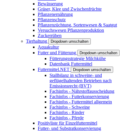
Bewässerung
Gräser, Klee und Zwischenfrüchte
Pflanzenernährung
Pflanzenschutz
Pflanzenzüchtung, Sortenwesen & Saatgut
Versuchswesen Pflanzenproduktion
Zuckerrüben
Tierhaltung
Dropdown umschalten
Aquakultur
Futter und Fütterung
Dropdown umschalten
Fütterungsstrategie Milchkühe
Datenbank Futtermittel
Futtermittel.NET
Dropdown umschalten
Stallbilanz in schweine- und
geflügelhaltenden Betrieben nach
Emissionsrecht (BVT)
Fachinfos - Nährstoffausscheidung
Fachinfos - Futterkonservierung
Fachinfos - Futtermittel allgemein
Fachinfos - Schweine
Fachinfos - Rinder
Fachinfos - Pferde
Positivliste für Einzelfuttermittel
Futter- und Substratkonservierung