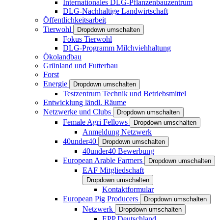
Internationales DLG-Pflanzenbauzentrum
DLG-Nachhaltige Landwirtschaft
Öffentlichkeitsarbeit
Tierwohl
Dropdown umschalten
Fokus Tierwohl
DLG-Programm Milchviehhaltung
Ökolandbau
Grünland und Futterbau
Forst
Energie
Dropdown umschalten
Testzentrum Technik und Betriebsmittel
Entwicklung ländl. Räume
Netzwerke und Clubs
Dropdown umschalten
Female Agri Fellows
Dropdown umschalten
Anmeldung Netzwerk
40under40
Dropdown umschalten
40under40 Bewerbung
European Arable Farmers
Dropdown umschalten
EAF Mitgliedschaft
Dropdown umschalten
Kontaktformular
European Pig Producers
Dropdown umschalten
Netzwerk
Dropdown umschalten
EPP Deutschland