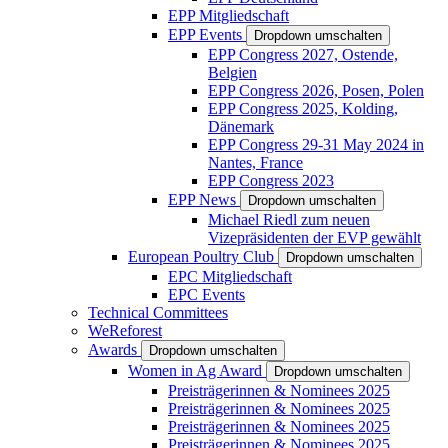
EPP Mitgliedschaft
EPP Events
Dropdown umschalten
EPP Congress 2027, Ostende,
Belgien
EPP Congress 2026, Posen, Polen
EPP Congress 2025, Kolding,
Dänemark
EPP Congress 29-31 May 2024 in
Nantes, France
EPP Congress 2023
EPP News
Dropdown umschalten
Michael Riedl zum neuen
Vizepräsidenten der EVP gewählt
European Poultry Club
Dropdown umschalten
EPC Mitgliedschaft
EPC Events
Technical Committees
WeReforest
Awards
Dropdown umschalten
Women in Ag Award
Dropdown umschalten
Preisträgerinnen & Nominees 2025
Preisträgerinnen & Nominees 2025
Preisträgerinnen & Nominees 2025
Preisträgerinnen & Nominees 2025