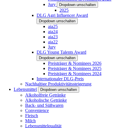
Jury
Dropdown umschalten
2025
DLG Agri Influencer Award
Dropdown umschalten
aia25
aia24
aia23
aia22
Jury
DLG Young Talents Award
Dropdown umschalten
Preisträger & Nominees 2026
Preisträger & Nominees 2025
Preisträger & Nominees 2024
Internationaler DLG-Preis
Nachhaltige Produktivitätssteigerung
Lebensmittel
Dropdown umschalten
Alkoholfreie Getränke
Alkoholische Getränke
Back- und Süßwaren
Convenience
Fleisch
Milch
Lebensmittelqualität