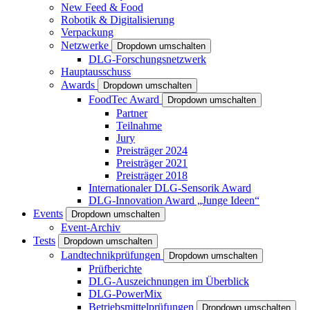
New Feed & Food
Robotik & Digitalisierung
Verpackung
Netzwerke
Dropdown umschalten
DLG-Forschungsnetzwerk
Hauptausschuss
Awards
Dropdown umschalten
FoodTec Award
Dropdown umschalten
Partner
Teilnahme
Jury
Preisträger 2024
Preisträger 2021
Preisträger 2018
Internationaler DLG-Sensorik Award
DLG-Innovation Award „Junge Ideen“
Events
Dropdown umschalten
Event-Archiv
Tests
Dropdown umschalten
Landtechnikprüfungen
Dropdown umschalten
Prüfberichte
DLG-Auszeichnungen im Überblick
DLG-PowerMix
Betriebsmittelprüfungen
Dropdown umschalten