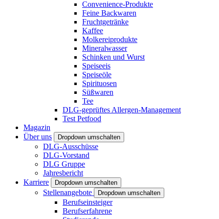
Convenience-Produkte
Feine Backwaren
Fruchtgetränke
Kaffee
Molkereiprodukte
Mineralwasser
Schinken und Wurst
Speiseeis
Speiseöle
Spirituosen
Süßwaren
Tee
DLG-geprüftes Allergen-Management
Test Petfood
Magazin
Über uns
Dropdown umschalten
DLG-Ausschüsse
DLG-Vorstand
DLG Gruppe
Jahresbericht
Karriere
Dropdown umschalten
Stellenangebote
Dropdown umschalten
Berufseinsteiger
Berufserfahrene