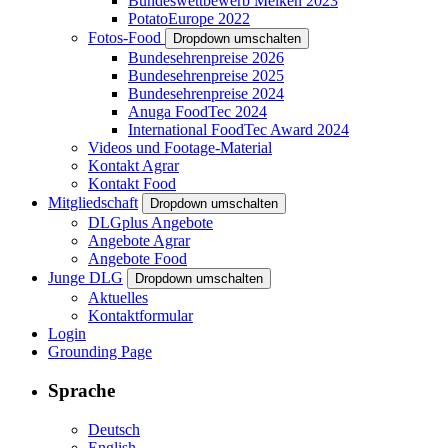
Bundeswettbewerb Melken 2023
PotatoEurope 2022
Fotos-Food
Dropdown umschalten
Bundesehrenpreise 2026
Bundesehrenpreise 2025
Bundesehrenpreise 2024
Anuga FoodTec 2024
International FoodTec Award 2024
Videos und Footage-Material
Kontakt Agrar
Kontakt Food
Mitgliedschaft
Dropdown umschalten
DLGplus Angebote
Angebote Agrar
Angebote Food
Junge DLG
Dropdown umschalten
Aktuelles
Kontaktformular
Login
Grounding Page
Sprache
Deutsch
English