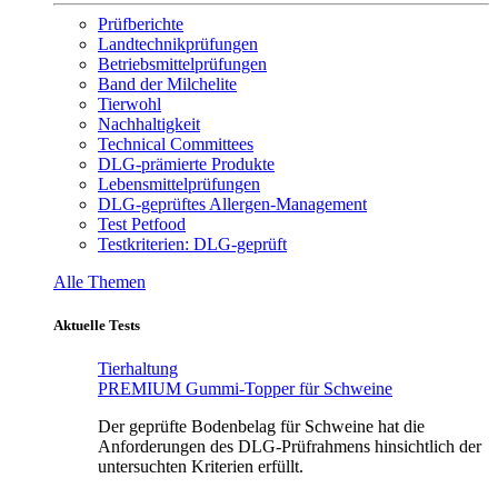
Prüfberichte
Landtechnikprüfungen
Betriebsmittelprüfungen
Band der Milchelite
Tierwohl
Nachhaltigkeit
Technical Committees
DLG-prämierte Produkte
Lebensmittelprüfungen
DLG-geprüftes Allergen-Management
Test Petfood
Testkriterien: DLG-geprüft
Alle Themen
Aktuelle Tests
Tierhaltung
PREMIUM Gummi-Topper für Schweine
Der geprüfte Bodenbelag für Schweine hat die
Anforderungen des DLG-Prüfrahmens hinsichtlich der
untersuchten Kriterien erfüllt.