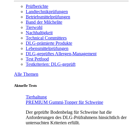
Prüfberichte
Landtechnikprüfungen
Betriebsmittelprüfungen
Band der Milchelite
Tierwohl
Nachhaltigkeit
Technical Committees
DLG-prämierte Produkte
Lebensmittelprüfungen
DLG-geprüftes Allergen-Management
Test Petfood
Testkriterien: DLG-geprüft
Alle Themen
Aktuelle Tests
Tierhaltung
PREMIUM Gummi-Topper für Schweine
Der geprüfte Bodenbelag für Schweine hat die
Anforderungen des DLG-Prüfrahmens hinsichtlich der
untersuchten Kriterien erfüllt.