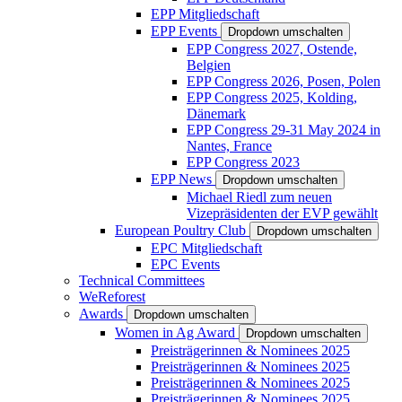
EPP Mitgliedschaft
EPP Events
Dropdown umschalten
EPP Congress 2027, Ostende,
Belgien
EPP Congress 2026, Posen, Polen
EPP Congress 2025, Kolding,
Dänemark
EPP Congress 29-31 May 2024 in
Nantes, France
EPP Congress 2023
EPP News
Dropdown umschalten
Michael Riedl zum neuen
Vizepräsidenten der EVP gewählt
European Poultry Club
Dropdown umschalten
EPC Mitgliedschaft
EPC Events
Technical Committees
WeReforest
Awards
Dropdown umschalten
Women in Ag Award
Dropdown umschalten
Preisträgerinnen & Nominees 2025
Preisträgerinnen & Nominees 2025
Preisträgerinnen & Nominees 2025
Preisträgerinnen & Nominees 2025