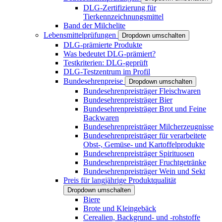
DLG-Zertifizierung für
Tierkennzeichnungsmittel
Band der Milchelite
Lebensmittelprüfungen
Dropdown umschalten
DLG-prämierte Produkte
Was bedeutet DLG-prämiert?
Testkriterien: DLG-geprüft
DLG-Testzentrum im Profil
Bundesehrenpreise
Dropdown umschalten
Bundesehrenpreisträger Fleischwaren
Bundesehrenpreisträger Bier
Bundesehrenpreisträger Brot und Feine
Backwaren
Bundesehrenpreisträger Milcherzeugnisse
Bundesehrenpreisträger für verarbeitete
Obst-, Gemüse- und Kartoffelprodukte
Bundesehrenpreisträger Spirituosen
Bundesehrenpreisträger Fruchtgetränke
Bundesehrenpreisträger Wein und Sekt
Preis für langjährige Produktqualität
Dropdown umschalten
Biere
Brote und Kleingebäck
Cerealien, Backgrund- und -rohstoffe