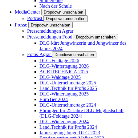
Studierende
Nach der Schule
MediaCenter
Dropdown umschalten
Podcast
Dropdown umschalten
Presse
Dropdown umschalten
Pressemeldungen Agrar
Pressemeldungen Food
Dropdown umschalten
DLG kürt Jungwinzerin und Jungwinzer des
Jahres 2024
Fotos-Agrar
Dropdown umschalten
DLG-Feldtage 2026
DLG-Wintertagung 2026
AGRITECHNICA 2025
DLG-Waldtage 2025
DLG-Unternehmertage 2025
Land.Technik für Profis 2025
DLG-Wintertagung 2025
EuroTier 2024
DLG-Unternehmertage 2024
Ehrungen für 25 Jahre DLG Mitgliedschaft
(DLG-Feldtage 2024)
DLG-Wintertagung 2024
Land.Technik für Profis 2024
Jahrestagung Junge DLG 2023