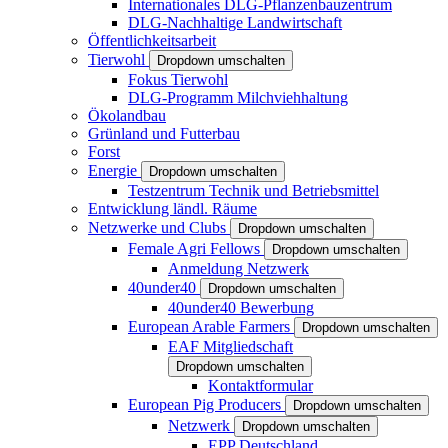
Internationales DLG-Pflanzenbauzentrum
DLG-Nachhaltige Landwirtschaft
Öffentlichkeitsarbeit
Tierwohl
Dropdown umschalten
Fokus Tierwohl
DLG-Programm Milchviehhaltung
Ökolandbau
Grünland und Futterbau
Forst
Energie
Dropdown umschalten
Testzentrum Technik und Betriebsmittel
Entwicklung ländl. Räume
Netzwerke und Clubs
Dropdown umschalten
Female Agri Fellows
Dropdown umschalten
Anmeldung Netzwerk
40under40
Dropdown umschalten
40under40 Bewerbung
European Arable Farmers
Dropdown umschalten
EAF Mitgliedschaft
Dropdown umschalten
Kontaktformular
European Pig Producers
Dropdown umschalten
Netzwerk
Dropdown umschalten
EPP Deutschland