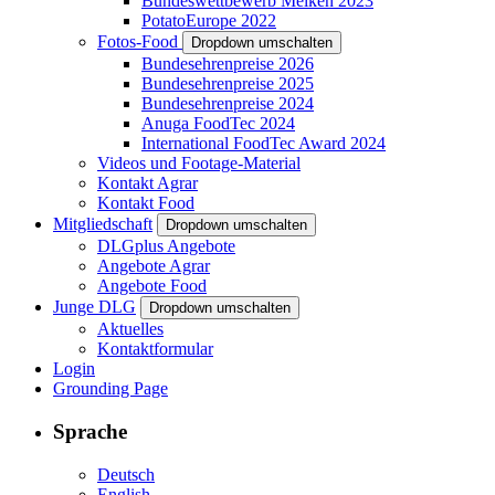
Bundeswettbewerb Melken 2023
PotatoEurope 2022
Fotos-Food
Dropdown umschalten
Bundesehrenpreise 2026
Bundesehrenpreise 2025
Bundesehrenpreise 2024
Anuga FoodTec 2024
International FoodTec Award 2024
Videos und Footage-Material
Kontakt Agrar
Kontakt Food
Mitgliedschaft
Dropdown umschalten
DLGplus Angebote
Angebote Agrar
Angebote Food
Junge DLG
Dropdown umschalten
Aktuelles
Kontaktformular
Login
Grounding Page
Sprache
Deutsch
English