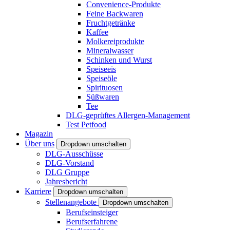
Convenience-Produkte
Feine Backwaren
Fruchtgetränke
Kaffee
Molkereiprodukte
Mineralwasser
Schinken und Wurst
Speiseeis
Speiseöle
Spirituosen
Süßwaren
Tee
DLG-geprüftes Allergen-Management
Test Petfood
Magazin
Über uns
Dropdown umschalten
DLG-Ausschüsse
DLG-Vorstand
DLG Gruppe
Jahresbericht
Karriere
Dropdown umschalten
Stellenangebote
Dropdown umschalten
Berufseinsteiger
Berufserfahrene