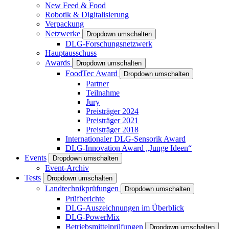
New Feed & Food
Robotik & Digitalisierung
Verpackung
Netzwerke
Dropdown umschalten
DLG-Forschungsnetzwerk
Hauptausschuss
Awards
Dropdown umschalten
FoodTec Award
Dropdown umschalten
Partner
Teilnahme
Jury
Preisträger 2024
Preisträger 2021
Preisträger 2018
Internationaler DLG-Sensorik Award
DLG-Innovation Award „Junge Ideen“
Events
Dropdown umschalten
Event-Archiv
Tests
Dropdown umschalten
Landtechnikprüfungen
Dropdown umschalten
Prüfberichte
DLG-Auszeichnungen im Überblick
DLG-PowerMix
Betriebsmittelprüfungen
Dropdown umschalten