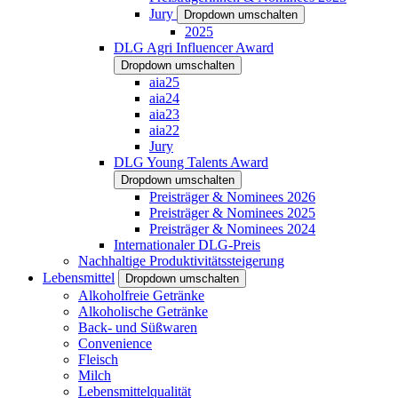
Jury
Dropdown umschalten
2025
DLG Agri Influencer Award
Dropdown umschalten
aia25
aia24
aia23
aia22
Jury
DLG Young Talents Award
Dropdown umschalten
Preisträger & Nominees 2026
Preisträger & Nominees 2025
Preisträger & Nominees 2024
Internationaler DLG-Preis
Nachhaltige Produktivitätssteigerung
Lebensmittel
Dropdown umschalten
Alkoholfreie Getränke
Alkoholische Getränke
Back- und Süßwaren
Convenience
Fleisch
Milch
Lebensmittelqualität