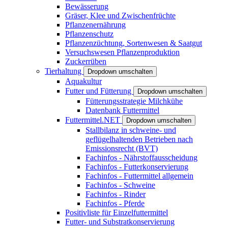
Bewässerung
Gräser, Klee und Zwischenfrüchte
Pflanzenernährung
Pflanzenschutz
Pflanzenzüchtung, Sortenwesen & Saatgut
Versuchswesen Pflanzenproduktion
Zuckerrüben
Tierhaltung
Dropdown umschalten
Aquakultur
Futter und Fütterung
Dropdown umschalten
Fütterungsstrategie Milchkühe
Datenbank Futtermittel
Futtermittel.NET
Dropdown umschalten
Stallbilanz in schweine- und
geflügelhaltenden Betrieben nach
Emissionsrecht (BVT)
Fachinfos - Nährstoffausscheidung
Fachinfos - Futterkonservierung
Fachinfos - Futtermittel allgemein
Fachinfos - Schweine
Fachinfos - Rinder
Fachinfos - Pferde
Positivliste für Einzelfuttermittel
Futter- und Substratkonservierung