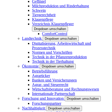
Geflügel
Milchproduktion und Rinderhaltung
Schwein
Tiergerechtheit
Klauenpflege
Verzeichnis Klauenpfleger
Dropdown umschalten
ComfortControl
Landtechnik
Dropdown umschalten
Digitalisierung, Arbeitswirtschaft und
Prozesstechnik
Normen und Vorschriften
Technik in der Pflanzenproduktion
Technik in der Tierhaltung
Ökonomie
Dropdown umschalten
Betriebsführung
Agrarticker
Banken und Versicherungen
Agrar- und Steuerrecht
Wirtschaftsberatung und Rechnungswesen
Internationale Partnerschaft
Forschung und Innovation
Dropdown umschalten
Forschungspartner
Nachhaltigkeit
Dropdown umschalten