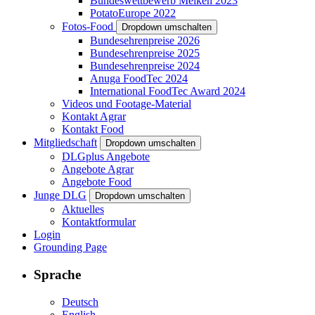
Bundeswettbewerb Melken 2023
PotatoEurope 2022
Fotos-Food
Dropdown umschalten
Bundesehrenpreise 2026
Bundesehrenpreise 2025
Bundesehrenpreise 2024
Anuga FoodTec 2024
International FoodTec Award 2024
Videos und Footage-Material
Kontakt Agrar
Kontakt Food
Mitgliedschaft
Dropdown umschalten
DLGplus Angebote
Angebote Agrar
Angebote Food
Junge DLG
Dropdown umschalten
Aktuelles
Kontaktformular
Login
Grounding Page
Sprache
Deutsch
English