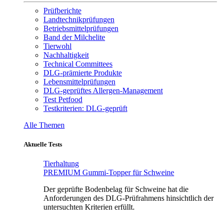
Prüfberichte
Landtechnikprüfungen
Betriebsmittelprüfungen
Band der Milchelite
Tierwohl
Nachhaltigkeit
Technical Committees
DLG-prämierte Produkte
Lebensmittelprüfungen
DLG-geprüftes Allergen-Management
Test Petfood
Testkriterien: DLG-geprüft
Alle Themen
Aktuelle Tests
Tierhaltung
PREMIUM Gummi-Topper für Schweine
Der geprüfte Bodenbelag für Schweine hat die
Anforderungen des DLG-Prüfrahmens hinsichtlich der
untersuchten Kriterien erfüllt.