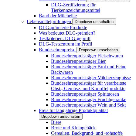
DLG-Zertifizierung für
Tierkennzeichnungsmittel
Band der Milchelite
Lebensmittelprüfungen
Dropdown umschalten
DLG-prämierte Produkte
Was bedeutet DLG-prämiert?
Testkriterien: DLG-geprüft
DLG-Testzentrum im Profil
Bundesehrenpreise
Dropdown umschalten
Bundesehrenpreisträger Fleischwaren
Bundesehrenpreisträger Bier
Bundesehrenpreisträger Brot und Feine
Backwaren
Bundesehrenpreisträger Milcherzeugnisse
Bundesehrenpreisträger für verarbeitete
Obst-, Gemüse- und Kartoffelprodukte
Bundesehrenpreisträger Spirituosen
Bundesehrenpreisträger Fruchtgetränke
Bundesehrenpreisträger Wein und Sekt
Preis für langjährige Produktqualität
Dropdown umschalten
Biere
Brote und Kleingebäck
Cerealien, Backgrund- und -rohstoffe