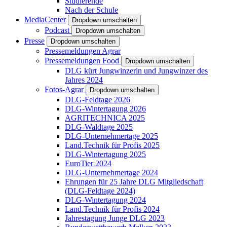
Studierende
Nach der Schule
MediaCenter
Dropdown umschalten
Podcast
Dropdown umschalten
Presse
Dropdown umschalten
Pressemeldungen Agrar
Pressemeldungen Food
Dropdown umschalten
DLG kürt Jungwinzerin und Jungwinzer des
Jahres 2024
Fotos-Agrar
Dropdown umschalten
DLG-Feldtage 2026
DLG-Wintertagung 2026
AGRITECHNICA 2025
DLG-Waldtage 2025
DLG-Unternehmertage 2025
Land.Technik für Profis 2025
DLG-Wintertagung 2025
EuroTier 2024
DLG-Unternehmertage 2024
Ehrungen für 25 Jahre DLG Mitgliedschaft
(DLG-Feldtage 2024)
DLG-Wintertagung 2024
Land.Technik für Profis 2024
Jahrestagung Junge DLG 2023