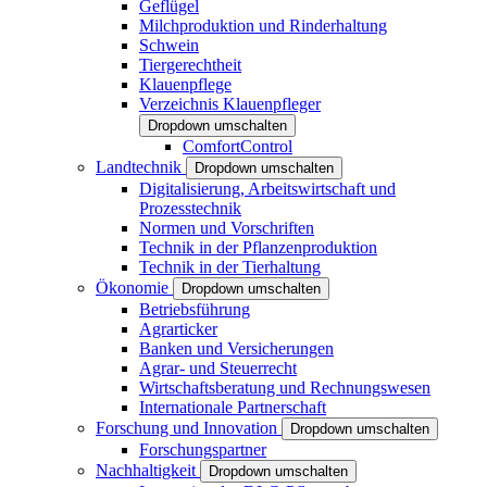
Geflügel
Milchproduktion und Rinderhaltung
Schwein
Tiergerechtheit
Klauenpflege
Verzeichnis Klauenpfleger
Dropdown umschalten
ComfortControl
Landtechnik
Dropdown umschalten
Digitalisierung, Arbeitswirtschaft und
Prozesstechnik
Normen und Vorschriften
Technik in der Pflanzenproduktion
Technik in der Tierhaltung
Ökonomie
Dropdown umschalten
Betriebsführung
Agrarticker
Banken und Versicherungen
Agrar- und Steuerrecht
Wirtschaftsberatung und Rechnungswesen
Internationale Partnerschaft
Forschung und Innovation
Dropdown umschalten
Forschungspartner
Nachhaltigkeit
Dropdown umschalten