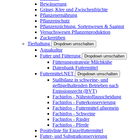
Bewässerung
Gräser, Klee und Zwischenfrüchte
Pflanzenernährung
Pflanzenschutz
Pflanzenzüchtung, Sortenwesen & Saatgut
Versuchswesen Pflanzenproduktion
Zuckerrüben
Tierhaltung
Dropdown umschalten
Aquakultur
Futter und Fütterung
Dropdown umschalten
Fütterungsstrategie Milchkühe
Datenbank Futtermittel
Futtermittel.NET
Dropdown umschalten
Stallbilanz in schweine- und
geflügelhaltenden Betrieben nach
Emissionsrecht (BVT)
Fachinfos - Nährstoffausscheidung
Fachinfos - Futterkonservierung
Fachinfos - Futtermittel allgemein
Fachinfos - Schweine
Fachinfos - Rinder
Fachinfos - Pferde
Positivliste für Einzelfuttermittel
Futter- und Substratkonservierung