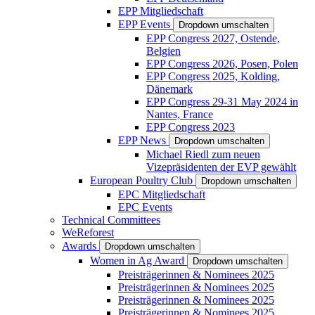
EPP Mitgliedschaft
EPP Events
Dropdown umschalten
EPP Congress 2027, Ostende,
Belgien
EPP Congress 2026, Posen, Polen
EPP Congress 2025, Kolding,
Dänemark
EPP Congress 29-31 May 2024 in
Nantes, France
EPP Congress 2023
EPP News
Dropdown umschalten
Michael Riedl zum neuen
Vizepräsidenten der EVP gewählt
European Poultry Club
Dropdown umschalten
EPC Mitgliedschaft
EPC Events
Technical Committees
WeReforest
Awards
Dropdown umschalten
Women in Ag Award
Dropdown umschalten
Preisträgerinnen & Nominees 2025
Preisträgerinnen & Nominees 2025
Preisträgerinnen & Nominees 2025
Preisträgerinnen & Nominees 2025