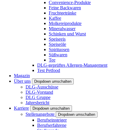
Convenience-Produkte
Feine Backwaren
Fruchtgetränke
Kaffee
Molkereiprodukte
Mineralwasser
Schinken und Wurst
Speiseeis
Speiseöle
Spirituosen
Süßwaren
Tee
DLG-geprüftes Allergen-Management
Test Petfood
Magazin
Über uns
Dropdown umschalten
DLG-Ausschüsse
DLG-Vorstand
DLG Gruppe
Jahresbericht
Karriere
Dropdown umschalten
Stellenangebote
Dropdown umschalten
Berufseinsteiger
Berufserfahrene