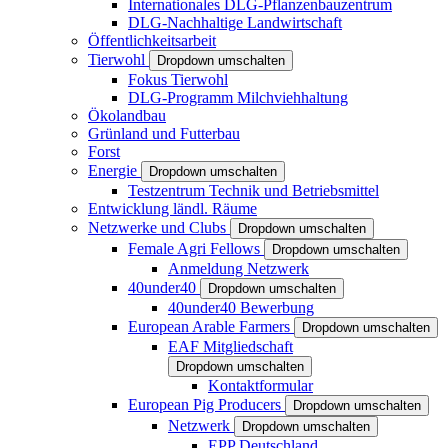
Internationales DLG-Pflanzenbauzentrum
DLG-Nachhaltige Landwirtschaft
Öffentlichkeitsarbeit
Tierwohl
Dropdown umschalten
Fokus Tierwohl
DLG-Programm Milchviehhaltung
Ökolandbau
Grünland und Futterbau
Forst
Energie
Dropdown umschalten
Testzentrum Technik und Betriebsmittel
Entwicklung ländl. Räume
Netzwerke und Clubs
Dropdown umschalten
Female Agri Fellows
Dropdown umschalten
Anmeldung Netzwerk
40under40
Dropdown umschalten
40under40 Bewerbung
European Arable Farmers
Dropdown umschalten
EAF Mitgliedschaft
Dropdown umschalten
Kontaktformular
European Pig Producers
Dropdown umschalten
Netzwerk
Dropdown umschalten
EPP Deutschland