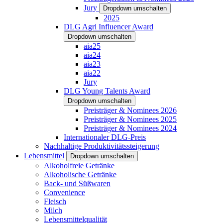
Jury
Dropdown umschalten
2025
DLG Agri Influencer Award
Dropdown umschalten
aia25
aia24
aia23
aia22
Jury
DLG Young Talents Award
Dropdown umschalten
Preisträger & Nominees 2026
Preisträger & Nominees 2025
Preisträger & Nominees 2024
Internationaler DLG-Preis
Nachhaltige Produktivitätssteigerung
Lebensmittel
Dropdown umschalten
Alkoholfreie Getränke
Alkoholische Getränke
Back- und Süßwaren
Convenience
Fleisch
Milch
Lebensmittelqualität