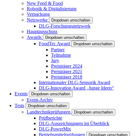
New Feed & Food
Robotik & Digitalisierung
Verpackung
Netzwerke
Dropdown umschalten
DLG-Forschungsnetzwerk
Hauptausschuss
Awards
Dropdown umschalten
FoodTec Award
Dropdown umschalten
Partner
Teilnahme
Jury
Preisträger 2024
Preisträger 2021
Preisträger 2018
Internationaler DLG-Sensorik Award
DLG-Innovation Award „Junge Ideen“
Events
Dropdown umschalten
Event-Archiv
Tests
Dropdown umschalten
Landtechnikprüfungen
Dropdown umschalten
Prüfberichte
DLG-Auszeichnungen im Überblick
DLG-PowerMix
Betriebsmittelprüfungen
Dropdown umschalten