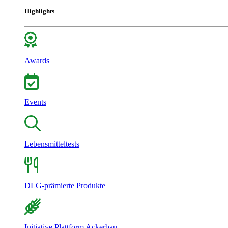
Highlights
Awards
Events
Lebensmitteltests
DLG-prämierte Produkte
Initiative Plattform Ackerbau