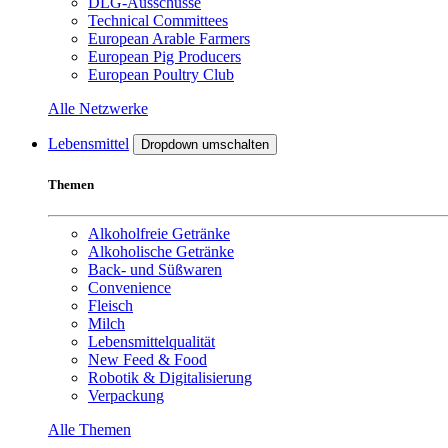
DLG-Ausschüsse
Technical Committees
European Arable Farmers
European Pig Producers
European Poultry Club
Alle Netzwerke
Lebensmittel
Dropdown umschalten
Themen
Alkoholfreie Getränke
Alkoholische Getränke
Back- und Süßwaren
Convenience
Fleisch
Milch
Lebensmittelqualität
New Feed & Food
Robotik & Digitalisierung
Verpackung
Alle Themen