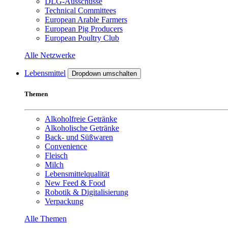
DLG-Ausschüsse
Technical Committees
European Arable Farmers
European Pig Producers
European Poultry Club
Alle Netzwerke
Lebensmittel
Dropdown umschalten
Themen
Alkoholfreie Getränke
Alkoholische Getränke
Back- und Süßwaren
Convenience
Fleisch
Milch
Lebensmittelqualität
New Feed & Food
Robotik & Digitalisierung
Verpackung
Alle Themen