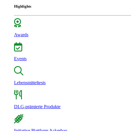
Highlights
Awards
Events
Lebensmitteltests
DLG-prämierte Produkte
Initiative Plattform Ackerbau