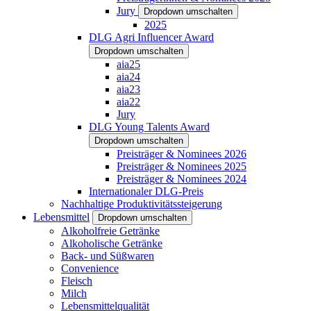
Jury
Dropdown umschalten
2025
DLG Agri Influencer Award
Dropdown umschalten
aia25
aia24
aia23
aia22
Jury
DLG Young Talents Award
Dropdown umschalten
Preisträger & Nominees 2026
Preisträger & Nominees 2025
Preisträger & Nominees 2024
Internationaler DLG-Preis
Nachhaltige Produktivitätssteigerung
Lebensmittel
Dropdown umschalten
Alkoholfreie Getränke
Alkoholische Getränke
Back- und Süßwaren
Convenience
Fleisch
Milch
Lebensmittelqualität