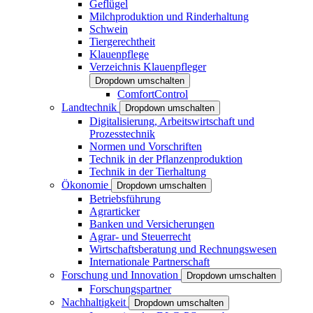
Geflügel
Milchproduktion und Rinderhaltung
Schwein
Tiergerechtheit
Klauenpflege
Verzeichnis Klauenpfleger
Dropdown umschalten
ComfortControl
Landtechnik
Dropdown umschalten
Digitalisierung, Arbeitswirtschaft und
Prozesstechnik
Normen und Vorschriften
Technik in der Pflanzenproduktion
Technik in der Tierhaltung
Ökonomie
Dropdown umschalten
Betriebsführung
Agrarticker
Banken und Versicherungen
Agrar- und Steuerrecht
Wirtschaftsberatung und Rechnungswesen
Internationale Partnerschaft
Forschung und Innovation
Dropdown umschalten
Forschungspartner
Nachhaltigkeit
Dropdown umschalten