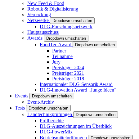
New Feed & Food
Robotik & Digitalisierung
Verpackung
Netzwerke
Dropdown umschalten
DLG-Forschungsnetzwerk
Hauptausschuss
Awards
Dropdown umschalten
FoodTec Award
Dropdown umschalten
Partner
Teilnahme
Jury
Preisträger 2024
Preisträger 2021
Preisträger 2018
Internationaler DLG-Sensorik Award
DLG-Innovation Award „Junge Ideen“
Events
Dropdown umschalten
Event-Archiv
Tests
Dropdown umschalten
Landtechnikprüfungen
Dropdown umschalten
Prüfberichte
DLG-Auszeichnungen im Überblick
DLG-PowerMix
Betriebsmittelprüfungen
Dropdown umschalten