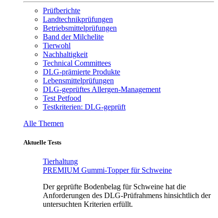
Prüfberichte
Landtechnikprüfungen
Betriebsmittelprüfungen
Band der Milchelite
Tierwohl
Nachhaltigkeit
Technical Committees
DLG-prämierte Produkte
Lebensmittelprüfungen
DLG-geprüftes Allergen-Management
Test Petfood
Testkriterien: DLG-geprüft
Alle Themen
Aktuelle Tests
Tierhaltung
PREMIUM Gummi-Topper für Schweine
Der geprüfte Bodenbelag für Schweine hat die
Anforderungen des DLG-Prüfrahmens hinsichtlich der
untersuchten Kriterien erfüllt.