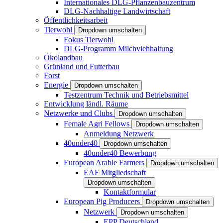
Internationales DLG-Pflanzenbauzentrum
DLG-Nachhaltige Landwirtschaft
Öffentlichkeitsarbeit
Tierwohl
Dropdown umschalten
Fokus Tierwohl
DLG-Programm Milchviehhaltung
Ökolandbau
Grünland und Futterbau
Forst
Energie
Dropdown umschalten
Testzentrum Technik und Betriebsmittel
Entwicklung ländl. Räume
Netzwerke und Clubs
Dropdown umschalten
Female Agri Fellows
Dropdown umschalten
Anmeldung Netzwerk
40under40
Dropdown umschalten
40under40 Bewerbung
European Arable Farmers
Dropdown umschalten
EAF Mitgliedschaft
Dropdown umschalten
Kontaktformular
European Pig Producers
Dropdown umschalten
Netzwerk
Dropdown umschalten
EPP Deutschland