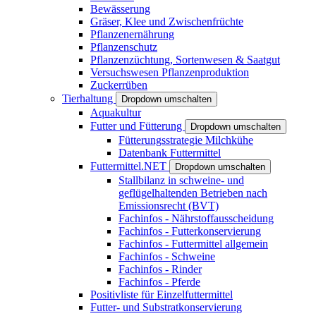
Bewässerung
Gräser, Klee und Zwischenfrüchte
Pflanzenernährung
Pflanzenschutz
Pflanzenzüchtung, Sortenwesen & Saatgut
Versuchswesen Pflanzenproduktion
Zuckerrüben
Tierhaltung
Dropdown umschalten
Aquakultur
Futter und Fütterung
Dropdown umschalten
Fütterungsstrategie Milchkühe
Datenbank Futtermittel
Futtermittel.NET
Dropdown umschalten
Stallbilanz in schweine- und
geflügelhaltenden Betrieben nach
Emissionsrecht (BVT)
Fachinfos - Nährstoffausscheidung
Fachinfos - Futterkonservierung
Fachinfos - Futtermittel allgemein
Fachinfos - Schweine
Fachinfos - Rinder
Fachinfos - Pferde
Positivliste für Einzelfuttermittel
Futter- und Substratkonservierung