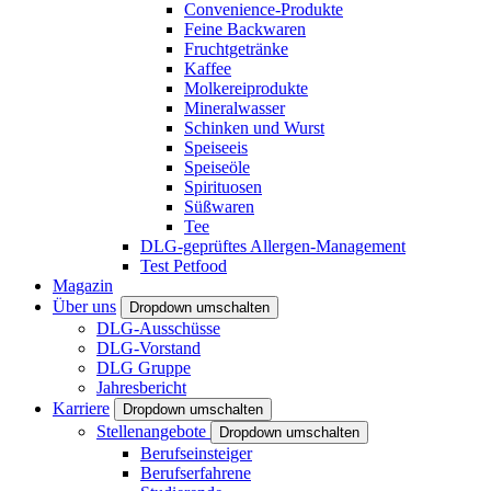
Convenience-Produkte
Feine Backwaren
Fruchtgetränke
Kaffee
Molkereiprodukte
Mineralwasser
Schinken und Wurst
Speiseeis
Speiseöle
Spirituosen
Süßwaren
Tee
DLG-geprüftes Allergen-Management
Test Petfood
Magazin
Über uns
Dropdown umschalten
DLG-Ausschüsse
DLG-Vorstand
DLG Gruppe
Jahresbericht
Karriere
Dropdown umschalten
Stellenangebote
Dropdown umschalten
Berufseinsteiger
Berufserfahrene