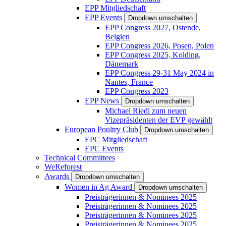
EPP Mitgliedschaft
EPP Events
Dropdown umschalten
EPP Congress 2027, Ostende,
Belgien
EPP Congress 2026, Posen, Polen
EPP Congress 2025, Kolding,
Dänemark
EPP Congress 29-31 May 2024 in
Nantes, France
EPP Congress 2023
EPP News
Dropdown umschalten
Michael Riedl zum neuen
Vizepräsidenten der EVP gewählt
European Poultry Club
Dropdown umschalten
EPC Mitgliedschaft
EPC Events
Technical Committees
WeReforest
Awards
Dropdown umschalten
Women in Ag Award
Dropdown umschalten
Preisträgerinnen & Nominees 2025
Preisträgerinnen & Nominees 2025
Preisträgerinnen & Nominees 2025
Preisträgerinnen & Nominees 2025