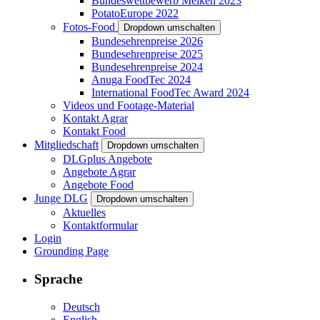
Bundeswettbewerb Melken 2023
PotatoEurope 2022
Fotos-Food
Dropdown umschalten
Bundesehrenpreise 2026
Bundesehrenpreise 2025
Bundesehrenpreise 2024
Anuga FoodTec 2024
International FoodTec Award 2024
Videos und Footage-Material
Kontakt Agrar
Kontakt Food
Mitgliedschaft
Dropdown umschalten
DLGplus Angebote
Angebote Agrar
Angebote Food
Junge DLG
Dropdown umschalten
Aktuelles
Kontaktformular
Login
Grounding Page
Sprache
Deutsch
English