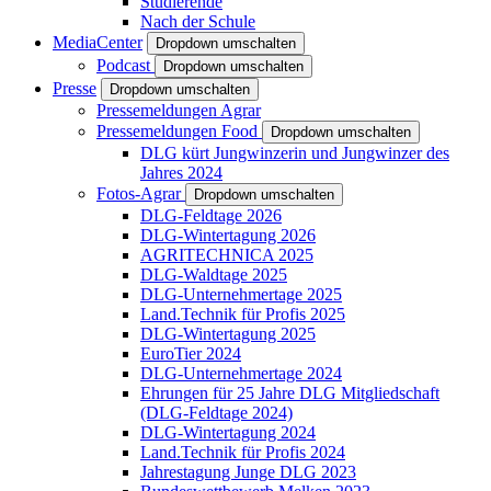
Studierende
Nach der Schule
MediaCenter
Dropdown umschalten
Podcast
Dropdown umschalten
Presse
Dropdown umschalten
Pressemeldungen Agrar
Pressemeldungen Food
Dropdown umschalten
DLG kürt Jungwinzerin und Jungwinzer des
Jahres 2024
Fotos-Agrar
Dropdown umschalten
DLG-Feldtage 2026
DLG-Wintertagung 2026
AGRITECHNICA 2025
DLG-Waldtage 2025
DLG-Unternehmertage 2025
Land.Technik für Profis 2025
DLG-Wintertagung 2025
EuroTier 2024
DLG-Unternehmertage 2024
Ehrungen für 25 Jahre DLG Mitgliedschaft
(DLG-Feldtage 2024)
DLG-Wintertagung 2024
Land.Technik für Profis 2024
Jahrestagung Junge DLG 2023