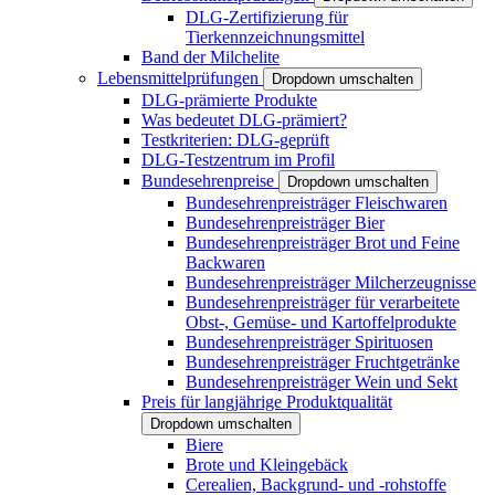
DLG-Zertifizierung für
Tierkennzeichnungsmittel
Band der Milchelite
Lebensmittelprüfungen
Dropdown umschalten
DLG-prämierte Produkte
Was bedeutet DLG-prämiert?
Testkriterien: DLG-geprüft
DLG-Testzentrum im Profil
Bundesehrenpreise
Dropdown umschalten
Bundesehrenpreisträger Fleischwaren
Bundesehrenpreisträger Bier
Bundesehrenpreisträger Brot und Feine
Backwaren
Bundesehrenpreisträger Milcherzeugnisse
Bundesehrenpreisträger für verarbeitete
Obst-, Gemüse- und Kartoffelprodukte
Bundesehrenpreisträger Spirituosen
Bundesehrenpreisträger Fruchtgetränke
Bundesehrenpreisträger Wein und Sekt
Preis für langjährige Produktqualität
Dropdown umschalten
Biere
Brote und Kleingebäck
Cerealien, Backgrund- und -rohstoffe