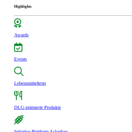
Highlights
Awards
Events
Lebensmitteltests
DLG-prämierte Produkte
Initiative Plattform Ackerbau