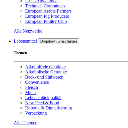
DLG-Ausschüsse
Technical Committees
European Arable Farmers
European Pig Producers
European Poultry Club
Alle Netzwerke
Lebensmittel
Dropdown umschalten
Themen
Alkoholfreie Getränke
Alkoholische Getränke
Back- und Süßwaren
Convenience
Fleisch
Milch
Lebensmittelqualität
New Feed & Food
Robotik & Digitalisierung
Verpackung
Alle Themen