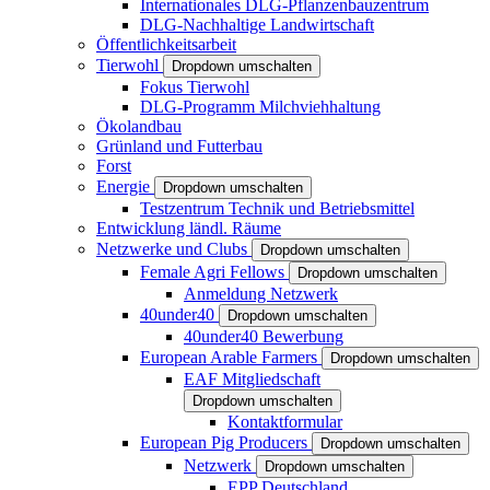
Internationales DLG-Pflanzenbauzentrum
DLG-Nachhaltige Landwirtschaft
Öffentlichkeitsarbeit
Tierwohl
Dropdown umschalten
Fokus Tierwohl
DLG-Programm Milchviehhaltung
Ökolandbau
Grünland und Futterbau
Forst
Energie
Dropdown umschalten
Testzentrum Technik und Betriebsmittel
Entwicklung ländl. Räume
Netzwerke und Clubs
Dropdown umschalten
Female Agri Fellows
Dropdown umschalten
Anmeldung Netzwerk
40under40
Dropdown umschalten
40under40 Bewerbung
European Arable Farmers
Dropdown umschalten
EAF Mitgliedschaft
Dropdown umschalten
Kontaktformular
European Pig Producers
Dropdown umschalten
Netzwerk
Dropdown umschalten
EPP Deutschland