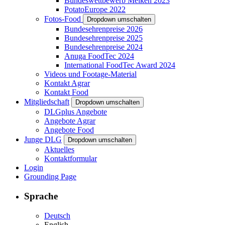
Bundeswettbewerb Melken 2023
PotatoEurope 2022
Fotos-Food
Dropdown umschalten
Bundesehrenpreise 2026
Bundesehrenpreise 2025
Bundesehrenpreise 2024
Anuga FoodTec 2024
International FoodTec Award 2024
Videos und Footage-Material
Kontakt Agrar
Kontakt Food
Mitgliedschaft
Dropdown umschalten
DLGplus Angebote
Angebote Agrar
Angebote Food
Junge DLG
Dropdown umschalten
Aktuelles
Kontaktformular
Login
Grounding Page
Sprache
Deutsch
English