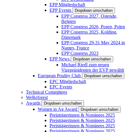
EPP Mitgliedschaft
EPP Events
Dropdown umschalten
EPP Congress 2027, Ostende,
Belgien
EPP Congress 2026, Posen, Polen
EPP Congress 2025, Kolding,
Dänemark
EPP Congress 29-31 May 2024 in
Nantes, France
EPP Congress 2023
EPP News
Dropdown umschalten
Michael Riedl zum neuen
Vizepräsidenten der EVP gewählt
European Poultry Club
Dropdown umschalten
EPC Mitgliedschaft
EPC Events
Technical Committees
WeReforest
Awards
Dropdown umschalten
Women in Ag Award
Dropdown umschalten
Preisträgerinnen & Nominees 2025
Preisträgerinnen & Nominees 2025
Preisträgerinnen & Nominees 2025
Preisträgerinnen & Nominees 2025