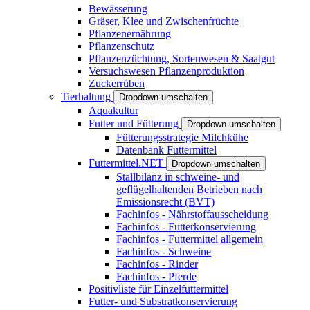
Bewässerung
Gräser, Klee und Zwischenfrüchte
Pflanzenernährung
Pflanzenschutz
Pflanzenzüchtung, Sortenwesen & Saatgut
Versuchswesen Pflanzenproduktion
Zuckerrüben
Tierhaltung
Dropdown umschalten
Aquakultur
Futter und Fütterung
Dropdown umschalten
Fütterungsstrategie Milchkühe
Datenbank Futtermittel
Futtermittel.NET
Dropdown umschalten
Stallbilanz in schweine- und
geflügelhaltenden Betrieben nach
Emissionsrecht (BVT)
Fachinfos - Nährstoffausscheidung
Fachinfos - Futterkonservierung
Fachinfos - Futtermittel allgemein
Fachinfos - Schweine
Fachinfos - Rinder
Fachinfos - Pferde
Positivliste für Einzelfuttermittel
Futter- und Substratkonservierung