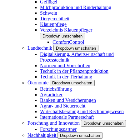
Geflügel
Milchproduktion und Rinderhaltung
Schwein
Tiergerechtheit
Klauenpflege
Verzeichnis Klauenpfleger
Dropdown umschalten
ComfortControl
Landtechnik
Dropdown umschalten
Digitalisierung, Arbeitswirtschaft und
Prozesstechnik
Normen und Vorschriften
Technik in der Pflanzenproduktion
Technik in der Tierhaltung
Ökonomie
Dropdown umschalten
Betriebsführung
Agrarticker
Banken und Versicherungen
Agrar- und Steuerrecht
Wirtschaftsberatung und Rechnungswesen
Internationale Partnerschaft
Forschung und Innovation
Dropdown umschalten
Forschungspartner
Nachhaltigkeit
Dropdown umschalten