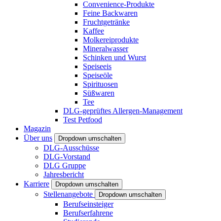
Convenience-Produkte
Feine Backwaren
Fruchtgetränke
Kaffee
Molkereiprodukte
Mineralwasser
Schinken und Wurst
Speiseeis
Speiseöle
Spirituosen
Süßwaren
Tee
DLG-geprüftes Allergen-Management
Test Petfood
Magazin
Über uns
Dropdown umschalten
DLG-Ausschüsse
DLG-Vorstand
DLG Gruppe
Jahresbericht
Karriere
Dropdown umschalten
Stellenangebote
Dropdown umschalten
Berufseinsteiger
Berufserfahrene