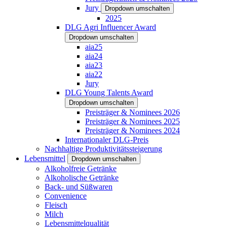
Jury
Dropdown umschalten
2025
DLG Agri Influencer Award
Dropdown umschalten
aia25
aia24
aia23
aia22
Jury
DLG Young Talents Award
Dropdown umschalten
Preisträger & Nominees 2026
Preisträger & Nominees 2025
Preisträger & Nominees 2024
Internationaler DLG-Preis
Nachhaltige Produktivitätssteigerung
Lebensmittel
Dropdown umschalten
Alkoholfreie Getränke
Alkoholische Getränke
Back- und Süßwaren
Convenience
Fleisch
Milch
Lebensmittelqualität