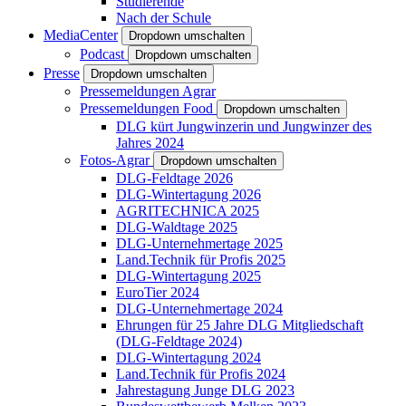
Studierende
Nach der Schule
MediaCenter
Dropdown umschalten
Podcast
Dropdown umschalten
Presse
Dropdown umschalten
Pressemeldungen Agrar
Pressemeldungen Food
Dropdown umschalten
DLG kürt Jungwinzerin und Jungwinzer des
Jahres 2024
Fotos-Agrar
Dropdown umschalten
DLG-Feldtage 2026
DLG-Wintertagung 2026
AGRITECHNICA 2025
DLG-Waldtage 2025
DLG-Unternehmertage 2025
Land.Technik für Profis 2025
DLG-Wintertagung 2025
EuroTier 2024
DLG-Unternehmertage 2024
Ehrungen für 25 Jahre DLG Mitgliedschaft
(DLG-Feldtage 2024)
DLG-Wintertagung 2024
Land.Technik für Profis 2024
Jahrestagung Junge DLG 2023