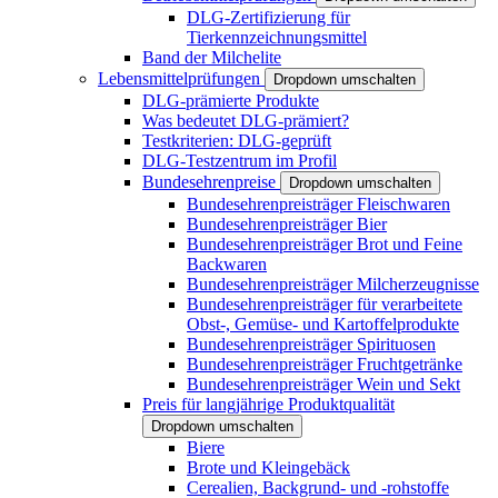
DLG-Zertifizierung für
Tierkennzeichnungsmittel
Band der Milchelite
Lebensmittelprüfungen
Dropdown umschalten
DLG-prämierte Produkte
Was bedeutet DLG-prämiert?
Testkriterien: DLG-geprüft
DLG-Testzentrum im Profil
Bundesehrenpreise
Dropdown umschalten
Bundesehrenpreisträger Fleischwaren
Bundesehrenpreisträger Bier
Bundesehrenpreisträger Brot und Feine
Backwaren
Bundesehrenpreisträger Milcherzeugnisse
Bundesehrenpreisträger für verarbeitete
Obst-, Gemüse- und Kartoffelprodukte
Bundesehrenpreisträger Spirituosen
Bundesehrenpreisträger Fruchtgetränke
Bundesehrenpreisträger Wein und Sekt
Preis für langjährige Produktqualität
Dropdown umschalten
Biere
Brote und Kleingebäck
Cerealien, Backgrund- und -rohstoffe