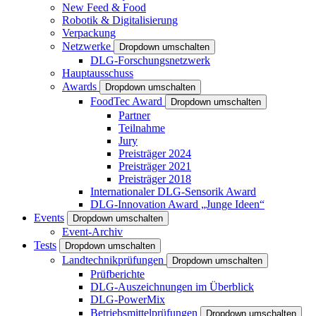
New Feed & Food
Robotik & Digitalisierung
Verpackung
Netzwerke
Dropdown umschalten
DLG-Forschungsnetzwerk
Hauptausschuss
Awards
Dropdown umschalten
FoodTec Award
Dropdown umschalten
Partner
Teilnahme
Jury
Preisträger 2024
Preisträger 2021
Preisträger 2018
Internationaler DLG-Sensorik Award
DLG-Innovation Award „Junge Ideen“
Events
Dropdown umschalten
Event-Archiv
Tests
Dropdown umschalten
Landtechnikprüfungen
Dropdown umschalten
Prüfberichte
DLG-Auszeichnungen im Überblick
DLG-PowerMix
Betriebsmittelprüfungen
Dropdown umschalten