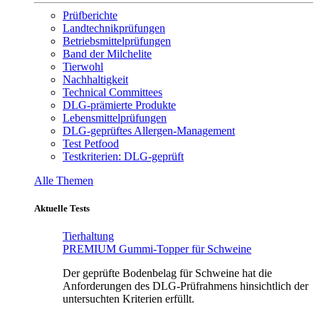
Prüfberichte
Landtechnikprüfungen
Betriebsmittelprüfungen
Band der Milchelite
Tierwohl
Nachhaltigkeit
Technical Committees
DLG-prämierte Produkte
Lebensmittelprüfungen
DLG-geprüftes Allergen-Management
Test Petfood
Testkriterien: DLG-geprüft
Alle Themen
Aktuelle Tests
Tierhaltung
PREMIUM Gummi-Topper für Schweine
Der geprüfte Bodenbelag für Schweine hat die
Anforderungen des DLG-Prüfrahmens hinsichtlich der
untersuchten Kriterien erfüllt.