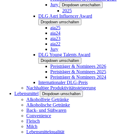
Jury
Dropdown umschalten
2025
DLG Agri Influencer Award
Dropdown umschalten
aia25
aia24
aia23
aia22
Jury
DLG Young Talents Award
Dropdown umschalten
Preisträger & Nominees 2026
Preisträger & Nominees 2025
Preisträger & Nominees 2024
Internationaler DLG-Preis
Nachhaltige Produktivitätssteigerung
Lebensmittel
Dropdown umschalten
Alkoholfreie Getränke
Alkoholische Getränke
Back- und Süßwaren
Convenience
Fleisch
Milch
Lebensmittelqualität