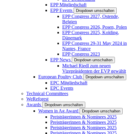
EPP Mitgliedschaft
EPP Events
Dropdown umschalten
EPP Congress 2027, Ostende,
Belgien
EPP Congress 2026, Posen, Polen
EPP Congress 2025, Kolding,
Dänemark
EPP Congress 29-31 May 2024 in
Nantes, France
EPP Congress 2023
EPP News
Dropdown umschalten
Michael Riedl zum neuen
Vizepräsidenten der EVP gewählt
European Poultry Club
Dropdown umschalten
EPC Mitgliedschaft
EPC Events
Technical Committees
WeReforest
Awards
Dropdown umschalten
Women in Ag Award
Dropdown umschalten
Preisträgerinnen & Nominees 2025
Preisträgerinnen & Nominees 2025
Preisträgerinnen & Nominees 2025
Preisträgerinnen & Nominees 2025