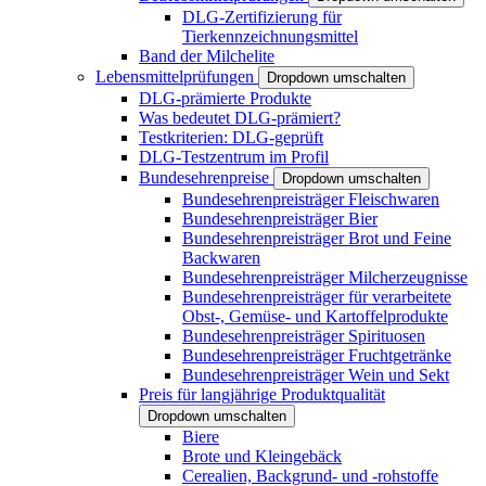
DLG-Zertifizierung für
Tierkennzeichnungsmittel
Band der Milchelite
Lebensmittelprüfungen
Dropdown umschalten
DLG-prämierte Produkte
Was bedeutet DLG-prämiert?
Testkriterien: DLG-geprüft
DLG-Testzentrum im Profil
Bundesehrenpreise
Dropdown umschalten
Bundesehrenpreisträger Fleischwaren
Bundesehrenpreisträger Bier
Bundesehrenpreisträger Brot und Feine
Backwaren
Bundesehrenpreisträger Milcherzeugnisse
Bundesehrenpreisträger für verarbeitete
Obst-, Gemüse- und Kartoffelprodukte
Bundesehrenpreisträger Spirituosen
Bundesehrenpreisträger Fruchtgetränke
Bundesehrenpreisträger Wein und Sekt
Preis für langjährige Produktqualität
Dropdown umschalten
Biere
Brote und Kleingebäck
Cerealien, Backgrund- und -rohstoffe