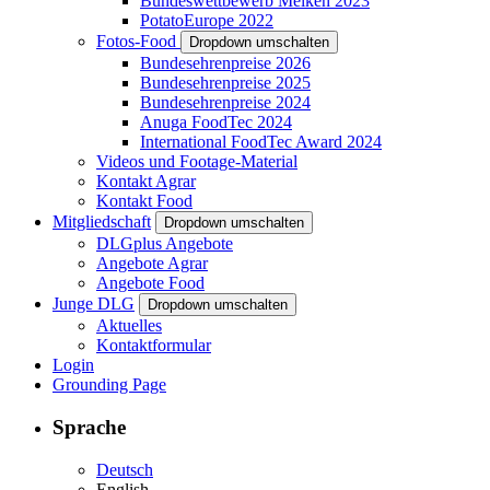
Bundeswettbewerb Melken 2023
PotatoEurope 2022
Fotos-Food
Dropdown umschalten
Bundesehrenpreise 2026
Bundesehrenpreise 2025
Bundesehrenpreise 2024
Anuga FoodTec 2024
International FoodTec Award 2024
Videos und Footage-Material
Kontakt Agrar
Kontakt Food
Mitgliedschaft
Dropdown umschalten
DLGplus Angebote
Angebote Agrar
Angebote Food
Junge DLG
Dropdown umschalten
Aktuelles
Kontaktformular
Login
Grounding Page
Sprache
Deutsch
English