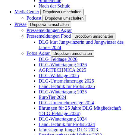
Studierende
Nach der Schule
MediaCenter
Dropdown umschalten
Podcast
Dropdown umschalten
Presse
Dropdown umschalten
Pressemeldungen Agrar
Pressemeldungen Food
Dropdown umschalten
DLG kürt Jungwinzerin und Jungwinzer des
Jahres 2024
Fotos-Agrar
Dropdown umschalten
DLG-Feldtage 2026
DLG-Wintertagung 2026
AGRITECHNICA 2025
DLG-Waldtage 2025
DLG-Unternehmertage 2025
Land.Technik für Profis 2025
DLG-Wintertagung 2025
EuroTier 2024
DLG-Unternehmertage 2024
Ehrungen für 25 Jahre DLG Mitgliedschaft
(DLG-Feldtage 2024)
DLG-Wintertagung 2024
Land.Technik für Profis 2024
Jahrestagung Junge DLG 2023