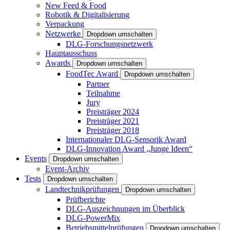
New Feed & Food
Robotik & Digitalisierung
Verpackung
Netzwerke
Dropdown umschalten
DLG-Forschungsnetzwerk
Hauptausschuss
Awards
Dropdown umschalten
FoodTec Award
Dropdown umschalten
Partner
Teilnahme
Jury
Preisträger 2024
Preisträger 2021
Preisträger 2018
Internationaler DLG-Sensorik Award
DLG-Innovation Award „Junge Ideen“
Events
Dropdown umschalten
Event-Archiv
Tests
Dropdown umschalten
Landtechnikprüfungen
Dropdown umschalten
Prüfberichte
DLG-Auszeichnungen im Überblick
DLG-PowerMix
Betriebsmittelprüfungen
Dropdown umschalten