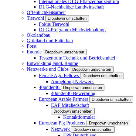
Internationales DLG-Pflanzenbauzentrum
DLG-Nachhaltige Landwirtschaft
Öffentlichkeitsarbeit
Tierwohl
Dropdown umschalten
Fokus Tierwohl
DLG-Programm Milchviehhaltung
Ökolandbau
Grünland und Futterbau
Forst
Energie
Dropdown umschalten
Testzentrum Technik und Betriebsmittel
Entwicklung ländl. Räume
Netzwerke und Clubs
Dropdown umschalten
Female Agri Fellows
Dropdown umschalten
Anmeldung Netzwerk
40under40
Dropdown umschalten
40under40 Bewerbung
European Arable Farmers
Dropdown umschalten
EAF Mitgliedschaft
Dropdown umschalten
Kontaktformular
European Pig Producers
Dropdown umschalten
Netzwerk
Dropdown umschalten
EPP Deutschland