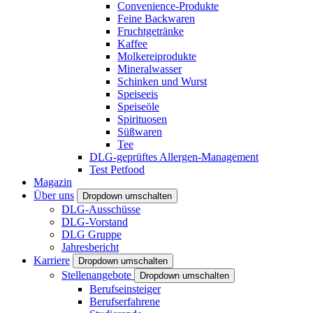
Convenience-Produkte
Feine Backwaren
Fruchtgetränke
Kaffee
Molkereiprodukte
Mineralwasser
Schinken und Wurst
Speiseeis
Speiseöle
Spirituosen
Süßwaren
Tee
DLG-geprüftes Allergen-Management
Test Petfood
Magazin
Über uns
Dropdown umschalten
DLG-Ausschüsse
DLG-Vorstand
DLG Gruppe
Jahresbericht
Karriere
Dropdown umschalten
Stellenangebote
Dropdown umschalten
Berufseinsteiger
Berufserfahrene