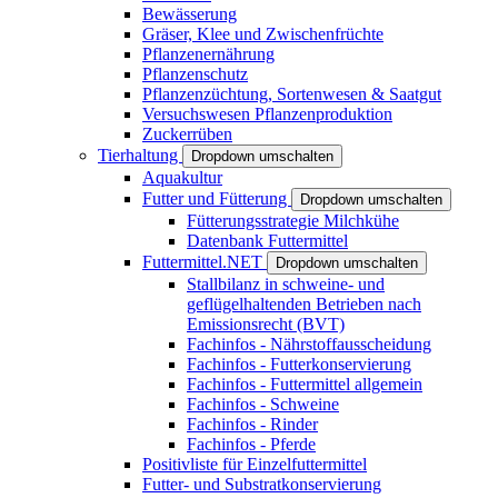
Bewässerung
Gräser, Klee und Zwischenfrüchte
Pflanzenernährung
Pflanzenschutz
Pflanzenzüchtung, Sortenwesen & Saatgut
Versuchswesen Pflanzenproduktion
Zuckerrüben
Tierhaltung
Dropdown umschalten
Aquakultur
Futter und Fütterung
Dropdown umschalten
Fütterungsstrategie Milchkühe
Datenbank Futtermittel
Futtermittel.NET
Dropdown umschalten
Stallbilanz in schweine- und
geflügelhaltenden Betrieben nach
Emissionsrecht (BVT)
Fachinfos - Nährstoffausscheidung
Fachinfos - Futterkonservierung
Fachinfos - Futtermittel allgemein
Fachinfos - Schweine
Fachinfos - Rinder
Fachinfos - Pferde
Positivliste für Einzelfuttermittel
Futter- und Substratkonservierung