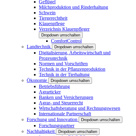
Geflügel
Milchproduktion und Rinderhaltung
Schwein
Tiergerechtheit
Klauenpflege
Verzeichnis Klauenpfleger
Dropdown umschalten
ComfortControl
Landtechnik
Dropdown umschalten
Digitalisierung, Arbeitswirtschaft und
Prozesstechnik
Normen und Vorschriften
Technik in der Pflanzenproduktion
Technik in der Tierhaltung
Ökonomie
Dropdown umschalten
Betriebsführung
Agrarticker
Banken und Versicherungen
Agrar- und Steuerrecht
Wirtschaftsberatung und Rechnungswesen
Internationale Partnerschaft
Forschung und Innovation
Dropdown umschalten
Forschungspartner
Nachhaltigkeit
Dropdown umschalten