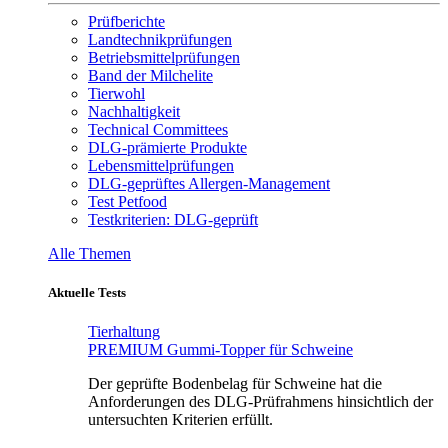
Prüfberichte
Landtechnikprüfungen
Betriebsmittelprüfungen
Band der Milchelite
Tierwohl
Nachhaltigkeit
Technical Committees
DLG-prämierte Produkte
Lebensmittelprüfungen
DLG-geprüftes Allergen-Management
Test Petfood
Testkriterien: DLG-geprüft
Alle Themen
Aktuelle Tests
Tierhaltung
PREMIUM Gummi-Topper für Schweine
Der geprüfte Bodenbelag für Schweine hat die
Anforderungen des DLG-Prüfrahmens hinsichtlich der
untersuchten Kriterien erfüllt.