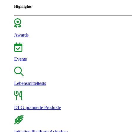
Highlights
Awards
Events
Lebensmitteltests
DLG-prämierte Produkte
Initiative Plattform Ackerbau