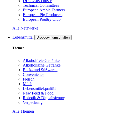
DLG-Ausschüsse
Technical Committees
European Arable Farmers
European Pig Producers
European Poultry Club
Alle Netzwerke
Lebensmittel
Dropdown umschalten
Themen
Alkoholfreie Getränke
Alkoholische Getränke
Back- und Süßwaren
Convenience
Fleisch
Milch
Lebensmittelqualität
New Feed & Food
Robotik & Digitalisierung
Verpackung
Alle Themen