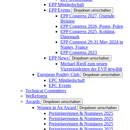
EPP Mitgliedschaft
EPP Events
Dropdown umschalten
EPP Congress 2027, Ostende,
Belgien
EPP Congress 2026, Posen, Polen
EPP Congress 2025, Kolding,
Dänemark
EPP Congress 29-31 May 2024 in
Nantes, France
EPP Congress 2023
EPP News
Dropdown umschalten
Michael Riedl zum neuen
Vizepräsidenten der EVP gewählt
European Poultry Club
Dropdown umschalten
EPC Mitgliedschaft
EPC Events
Technical Committees
WeReforest
Awards
Dropdown umschalten
Women in Ag Award
Dropdown umschalten
Preisträgerinnen & Nominees 2025
Preisträgerinnen & Nominees 2025
Preisträgerinnen & Nominees 2025
Preisträgerinnen & Nominees 2025