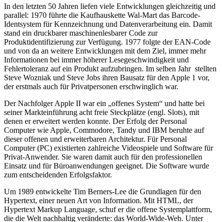
In den letzten 50 Jahren liefen viele Entwicklungen gleichzeitig und
parallel: 1970 führte die Kaufhauskette Wal-Mart das Barcode-
Identsystem für Kennzeichnung und Datenverarbeitung ein. Damit
stand ein druckbarer maschinenlesbarer Code zur
Produktidentifizierung zur Verfügung. 1977 folgte der EAN-Code
und von da an weitere Entwicklungen mit dem Ziel, immer mehr
Informationen bei immer höherer Lesegeschwindigkeit und
Fehlertoleranz auf ein Produkt aufzubringen. Im selben Jahr stellten
Steve Wozniak und Steve Jobs ihren Bausatz für den Apple 1 vor,
der erstmals auch für Privatpersonen erschwinglich war.
Der Nachfolger Apple II war ein „offenes System“ und hatte bei
seiner Markteinführung acht freie Steckplätze (engl. Slots), mit
denen er erweitert werden konnte. Der Erfolg der Personal
Computer wie Apple, Commodore, Tandy und IBM beruhte auf
dieser offenen und erweiterbaren Architektur. Für Personal
Computer (PC) existierten zahlreiche Videospiele und Software für
Privat-Anwender. Sie waren damit auch für den professionellen
Einsatz und für Büroanwendungen geeignet. Die Software wurde
zum entscheidenden Erfolgsfaktor.
Um 1989 entwickelte Tim Berners-Lee die Grundlagen für den
Hypertext, einer neuen Art von Information. Mit HTML, der
Hypertext Markup Language, schuf er die offene Systemplattform,
die die Welt nachhaltig veränderte: das World-Wide-Web. Unter