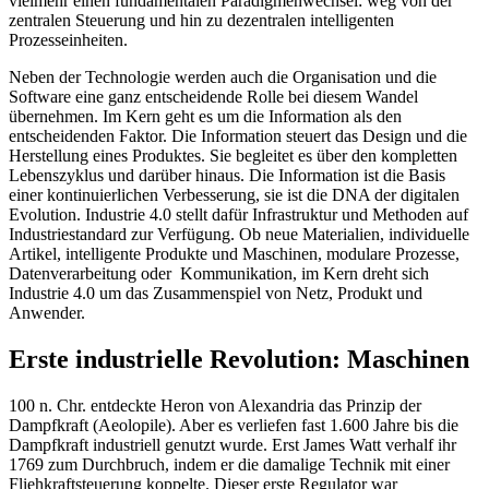
vielmehr einen fundamentalen Paradigmenwechsel: weg von der
zentralen Steuerung und hin zu dezentralen intelligenten
Prozesseinheiten.
Neben der Technologie werden auch die Organisation und die
Software eine ganz entscheidende Rolle bei diesem Wandel
übernehmen. Im Kern geht es um die Information als den
entscheidenden Faktor. Die Information steuert das Design und die
Herstellung eines Produktes. Sie begleitet es über den kompletten
Lebenszyklus und darüber hinaus. Die Information ist die Basis
einer kontinuierlichen Verbesserung, sie ist die DNA der digitalen
Evolution. Industrie 4.0 stellt dafür Infrastruktur und Methoden auf
Industriestandard zur Verfügung. Ob neue Materialien, individuelle
Artikel, intelligente Produkte und Maschinen, modulare Prozesse,
Datenverarbeitung oder Kommunikation, im Kern dreht sich
Industrie 4.0 um das Zusammenspiel von Netz, Produkt und
Anwender.
Erste industrielle Revolution: Maschinen
100 n. Chr. entdeckte Heron von Alexandria das Prinzip der
Dampfkraft (Aeolopile). Aber es verliefen fast 1.600 Jahre bis die
Dampfkraft industriell genutzt wurde. Erst James Watt verhalf ihr
1769 zum Durchbruch, indem er die damalige Technik mit einer
Fliehkraftsteuerung koppelte. Dieser erste Regulator war