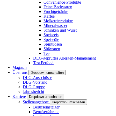
Convenience-Produkte
Feine Backwaren
Fruchtgetränke
Kaffee
Molkereiprodukte
Mineralwasser
Schinken und Wurst
Speiseeis
Speiseöle
Spirituosen
Süßwaren
Tee
DLG-geprüftes Allergen-Management
Test Petfood
Magazin
Über uns
Dropdown umschalten
DLG-Ausschüsse
DLG-Vorstand
DLG Gruppe
Jahresbericht
Karriere
Dropdown umschalten
Stellenangebote
Dropdown umschalten
Berufseinsteiger
Berufserfahrene