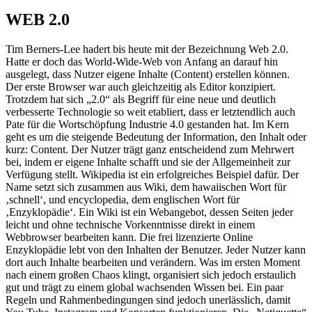
WEB 2.0
Tim Berners-Lee hadert bis heute mit der Bezeichnung Web 2.0.
Hatte er doch das World-Wide-Web von Anfang an darauf hin
ausgelegt, dass Nutzer eigene Inhalte (Content) erstellen können.
Der erste Browser war auch gleichzeitig als Editor konzipiert.
Trotzdem hat sich „2.0“ als Begriff für eine neue und deutlich
verbesserte Technologie so weit etabliert, dass er letztendlich auch
Pate für die Wortschöpfung Industrie 4.0 gestanden hat. Im Kern
geht es um die steigende Bedeutung der Information, den Inhalt oder
kurz: Content. Der Nutzer trägt ganz entscheidend zum Mehrwert
bei, indem er eigene Inhalte schafft und sie der Allgemeinheit zur
Verfügung stellt. Wikipedia ist ein erfolgreiches Beispiel dafür. Der
Name setzt sich zusammen aus Wiki, dem hawaiischen Wort für
‚schnell‘, und encyclopedia, dem englischen Wort für
‚Enzyklopädie‘. Ein Wiki ist ein Webangebot, dessen Seiten jeder
leicht und ohne technische Vorkenntnisse direkt in einem
Webbrowser bearbeiten kann. Die frei lizenzierte Online
Enzyklopädie lebt von den Inhalten der Benutzer. Jeder Nutzer kann
dort auch Inhalte bearbeiten und verändern. Was im ersten Moment
nach einem großen Chaos klingt, organisiert sich jedoch erstaulich
gut und trägt zu einem global wachsenden Wissen bei. Ein paar
Regeln und Rahmenbedingungen sind jedoch unerlässlich, damit