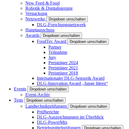
New Feed & Food
Robotik & Digitalisierung
Verpackung
Netzwerke
Dropdown umschalten
DLG-Forschungsnetzwerk
Hauptausschuss
Awards
Dropdown umschalten
FoodTec Award
Dropdown umschalten
Partner
Teilnahme
Jury
Preisträger 2024
Preisträger 2021
Preisträger 2018
Internationaler DLG-Sensorik Award
DLG-Innovation Award „Junge Ideen“
Events
Dropdown umschalten
Event-Archiv
Tests
Dropdown umschalten
Landtechnikprüfungen
Dropdown umschalten
Prüfberichte
DLG-Auszeichnungen im Überblick
DLG-PowerMix
Betriebsmittelprüfungen
Dropdown umschalten