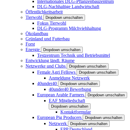
Internationales DLG-Pflanzenbauzentrum
DLG-Nachhaltige Landwirtschaft
Öffentlichkeitsarbeit
Tierwohl
Dropdown umschalten
Fokus Tierwohl
DLG-Programm Milchviehhaltung
Ökolandbau
Grünland und Futterbau
Forst
Energie
Dropdown umschalten
Testzentrum Technik und Betriebsmittel
Entwicklung ländl. Räume
Netzwerke und Clubs
Dropdown umschalten
Female Agri Fellows
Dropdown umschalten
Anmeldung Netzwerk
40under40
Dropdown umschalten
40under40 Bewerbung
European Arable Farmers
Dropdown umschalten
EAF Mitgliedschaft
Dropdown umschalten
Kontaktformular
European Pig Producers
Dropdown umschalten
Netzwerk
Dropdown umschalten
EPP Deutschland