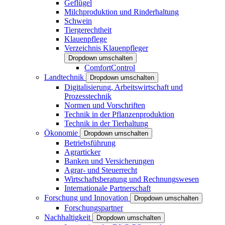
Geflügel
Milchproduktion und Rinderhaltung
Schwein
Tiergerechtheit
Klauenpflege
Verzeichnis Klauenpfleger
Dropdown umschalten
ComfortControl
Landtechnik
Dropdown umschalten
Digitalisierung, Arbeitswirtschaft und
Prozesstechnik
Normen und Vorschriften
Technik in der Pflanzenproduktion
Technik in der Tierhaltung
Ökonomie
Dropdown umschalten
Betriebsführung
Agrarticker
Banken und Versicherungen
Agrar- und Steuerrecht
Wirtschaftsberatung und Rechnungswesen
Internationale Partnerschaft
Forschung und Innovation
Dropdown umschalten
Forschungspartner
Nachhaltigkeit
Dropdown umschalten