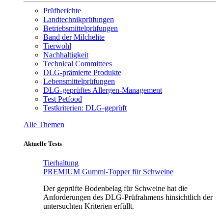
Prüfberichte
Landtechnikprüfungen
Betriebsmittelprüfungen
Band der Milchelite
Tierwohl
Nachhaltigkeit
Technical Committees
DLG-prämierte Produkte
Lebensmittelprüfungen
DLG-geprüftes Allergen-Management
Test Petfood
Testkriterien: DLG-geprüft
Alle Themen
Aktuelle Tests
Tierhaltung
PREMIUM Gummi-Topper für Schweine
Der geprüfte Bodenbelag für Schweine hat die
Anforderungen des DLG-Prüfrahmens hinsichtlich der
untersuchten Kriterien erfüllt.