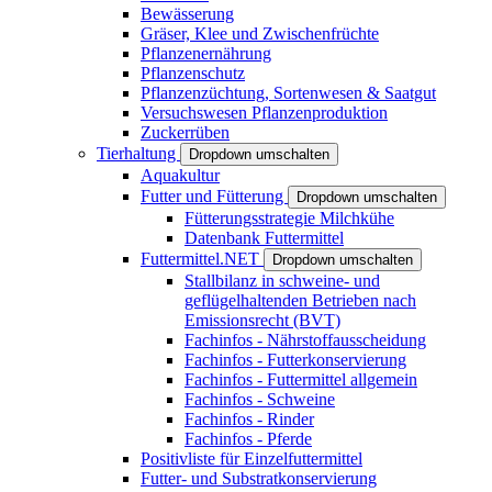
Bewässerung
Gräser, Klee und Zwischenfrüchte
Pflanzenernährung
Pflanzenschutz
Pflanzenzüchtung, Sortenwesen & Saatgut
Versuchswesen Pflanzenproduktion
Zuckerrüben
Tierhaltung
Dropdown umschalten
Aquakultur
Futter und Fütterung
Dropdown umschalten
Fütterungsstrategie Milchkühe
Datenbank Futtermittel
Futtermittel.NET
Dropdown umschalten
Stallbilanz in schweine- und
geflügelhaltenden Betrieben nach
Emissionsrecht (BVT)
Fachinfos - Nährstoffausscheidung
Fachinfos - Futterkonservierung
Fachinfos - Futtermittel allgemein
Fachinfos - Schweine
Fachinfos - Rinder
Fachinfos - Pferde
Positivliste für Einzelfuttermittel
Futter- und Substratkonservierung