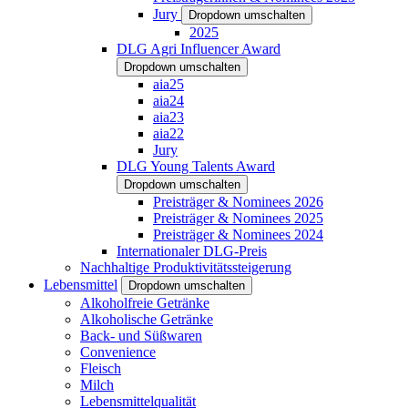
Jury
Dropdown umschalten
2025
DLG Agri Influencer Award
Dropdown umschalten
aia25
aia24
aia23
aia22
Jury
DLG Young Talents Award
Dropdown umschalten
Preisträger & Nominees 2026
Preisträger & Nominees 2025
Preisträger & Nominees 2024
Internationaler DLG-Preis
Nachhaltige Produktivitätssteigerung
Lebensmittel
Dropdown umschalten
Alkoholfreie Getränke
Alkoholische Getränke
Back- und Süßwaren
Convenience
Fleisch
Milch
Lebensmittelqualität