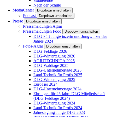
Studierende
Nach der Schule
MediaCenter
Dropdown umschalten
Podcast
Dropdown umschalten
Presse
Dropdown umschalten
Pressemeldungen Agrar
Pressemeldungen Food
Dropdown umschalten
DLG kürt Jungwinzerin und Jungwinzer des
Jahres 2024
Fotos-Agrar
Dropdown umschalten
DLG-Feldtage 2026
DLG-Wintertagung 2026
AGRITECHNICA 2025
DLG-Waldtage 2025
DLG-Unternehmertage 2025
Land.Technik für Profis 2025
DLG-Wintertagung 2025
EuroTier 2024
DLG-Unternehmertage 2024
Ehrungen für 25 Jahre DLG Mitgliedschaft
(DLG-Feldtage 2024)
DLG-Wintertagung 2024
Land.Technik für Profis 2024
Jahrestagung Junge DLG 2023