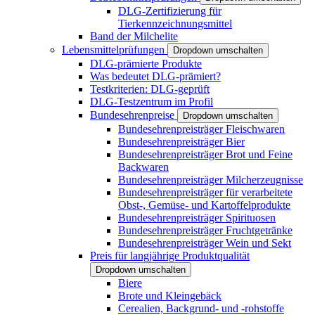
DLG-Zertifizierung für
Tierkennzeichnungsmittel
Band der Milchelite
Lebensmittelprüfungen
Dropdown umschalten
DLG-prämierte Produkte
Was bedeutet DLG-prämiert?
Testkriterien: DLG-geprüft
DLG-Testzentrum im Profil
Bundesehrenpreise
Dropdown umschalten
Bundesehrenpreisträger Fleischwaren
Bundesehrenpreisträger Bier
Bundesehrenpreisträger Brot und Feine
Backwaren
Bundesehrenpreisträger Milcherzeugnisse
Bundesehrenpreisträger für verarbeitete
Obst-, Gemüse- und Kartoffelprodukte
Bundesehrenpreisträger Spirituosen
Bundesehrenpreisträger Fruchtgetränke
Bundesehrenpreisträger Wein und Sekt
Preis für langjährige Produktqualität
Dropdown umschalten
Biere
Brote und Kleingebäck
Cerealien, Backgrund- und -rohstoffe