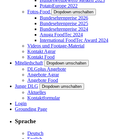
Bundeswettbewerb Melken 2023
PotatoEurope 2022
Fotos-Food
Dropdown umschalten
Bundesehrenpreise 2026
Bundesehrenpreise 2025
Bundesehrenpreise 2024
Anuga FoodTec 2024
International FoodTec Award 2024
Videos und Footage-Material
Kontakt Agrar
Kontakt Food
Mitgliedschaft
Dropdown umschalten
DLGplus Angebote
Angebote Agrar
Angebote Food
Junge DLG
Dropdown umschalten
Aktuelles
Kontaktformular
Login
Grounding Page
Sprache
Deutsch
English