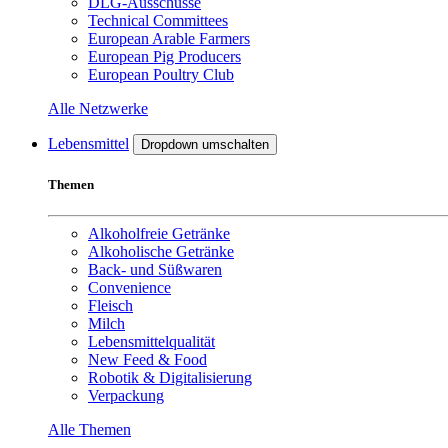
DLG-Ausschüsse
Technical Committees
European Arable Farmers
European Pig Producers
European Poultry Club
Alle Netzwerke
Lebensmittel
Dropdown umschalten
Themen
Alkoholfreie Getränke
Alkoholische Getränke
Back- und Süßwaren
Convenience
Fleisch
Milch
Lebensmittelqualität
New Feed & Food
Robotik & Digitalisierung
Verpackung
Alle Themen