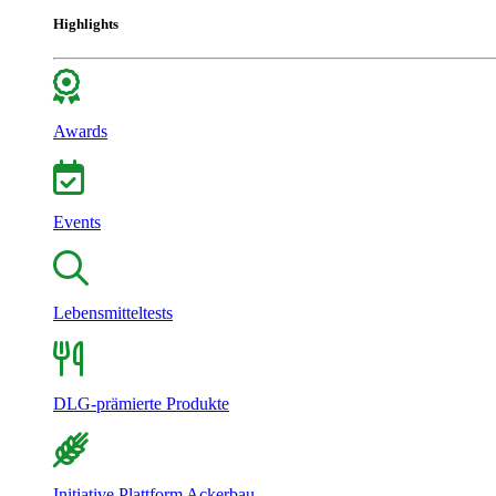
Highlights
Awards
Events
Lebensmitteltests
DLG-prämierte Produkte
Initiative Plattform Ackerbau