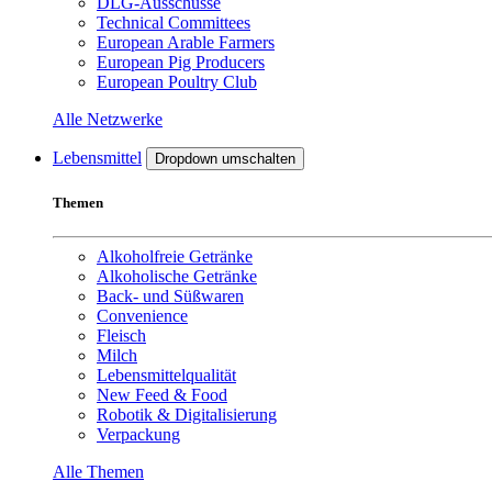
DLG-Ausschüsse
Technical Committees
European Arable Farmers
European Pig Producers
European Poultry Club
Alle Netzwerke
Lebensmittel
Dropdown umschalten
Themen
Alkoholfreie Getränke
Alkoholische Getränke
Back- und Süßwaren
Convenience
Fleisch
Milch
Lebensmittelqualität
New Feed & Food
Robotik & Digitalisierung
Verpackung
Alle Themen