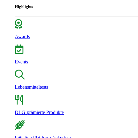
Highlights
Awards
Events
Lebensmitteltests
DLG-prämierte Produkte
Initiative Plattform Ackerbau