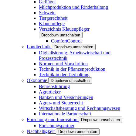
Geflügel
Milchproduktion und Rinderhaltung
Schwein
Tiergerechtheit
Klauenpflege
Verzeichnis Klauenpfleger
Dropdown umschalten
ComfortControl
Landtechnik
Dropdown umschalten
Digitalisierung, Arbeitswirtschaft und
Prozesstechnik
Normen und Vorschriften
Technik in der Pflanzenproduktion
Technik in der Tierhaltung
Ökonomie
Dropdown umschalten
Betriebsführung
Agrarticker
Banken und Versicherungen
Agrar- und Steuerrecht
Wirtschaftsberatung und Rechnungswesen
Internationale Partnerschaft
Forschung und Innovation
Dropdown umschalten
Forschungspartner
Nachhaltigkeit
Dropdown umschalten