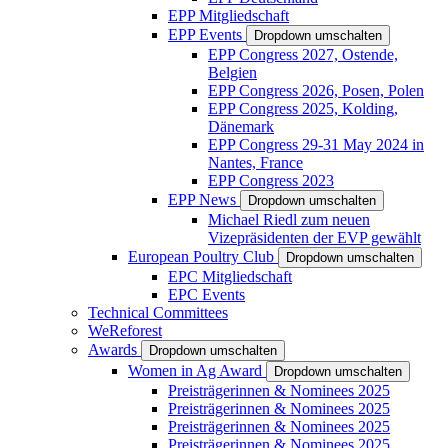
EPP Mitgliedschaft
EPP Events
Dropdown umschalten
EPP Congress 2027, Ostende,
Belgien
EPP Congress 2026, Posen, Polen
EPP Congress 2025, Kolding,
Dänemark
EPP Congress 29-31 May 2024 in
Nantes, France
EPP Congress 2023
EPP News
Dropdown umschalten
Michael Riedl zum neuen
Vizepräsidenten der EVP gewählt
European Poultry Club
Dropdown umschalten
EPC Mitgliedschaft
EPC Events
Technical Committees
WeReforest
Awards
Dropdown umschalten
Women in Ag Award
Dropdown umschalten
Preisträgerinnen & Nominees 2025
Preisträgerinnen & Nominees 2025
Preisträgerinnen & Nominees 2025
Preisträgerinnen & Nominees 2025