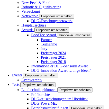
New Feed & Food
Robotik & Digitalisierung
Verpackung
Netzwerke
Dropdown umschalten
DLG-Forschungsnetzwerk
Hauptausschuss
Awards
Dropdown umschalten
FoodTec Award
Dropdown umschalten
Partner
Teilnahme
Jury
Preisträger 2024
Preisträger 2021
Preisträger 2018
Internationaler DLG-Sensorik Award
DLG-Innovation Award „Junge Ideen“
Events
Dropdown umschalten
Event-Archiv
Tests
Dropdown umschalten
Landtechnikprüfungen
Dropdown umschalten
Prüfberichte
DLG-Auszeichnungen im Überblick
DLG-PowerMix
Betriebsmittelprüfungen
Dropdown umschalten