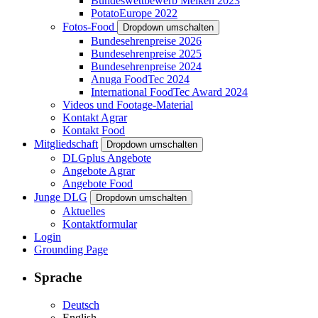
Bundeswettbewerb Melken 2023
PotatoEurope 2022
Fotos-Food
Dropdown umschalten
Bundesehrenpreise 2026
Bundesehrenpreise 2025
Bundesehrenpreise 2024
Anuga FoodTec 2024
International FoodTec Award 2024
Videos und Footage-Material
Kontakt Agrar
Kontakt Food
Mitgliedschaft
Dropdown umschalten
DLGplus Angebote
Angebote Agrar
Angebote Food
Junge DLG
Dropdown umschalten
Aktuelles
Kontaktformular
Login
Grounding Page
Sprache
Deutsch
English