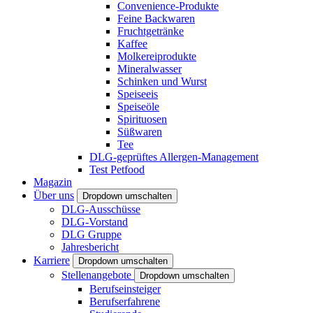
Convenience-Produkte
Feine Backwaren
Fruchtgetränke
Kaffee
Molkereiprodukte
Mineralwasser
Schinken und Wurst
Speiseeis
Speiseöle
Spirituosen
Süßwaren
Tee
DLG-geprüftes Allergen-Management
Test Petfood
Magazin
Über uns
Dropdown umschalten
DLG-Ausschüsse
DLG-Vorstand
DLG Gruppe
Jahresbericht
Karriere
Dropdown umschalten
Stellenangebote
Dropdown umschalten
Berufseinsteiger
Berufserfahrene