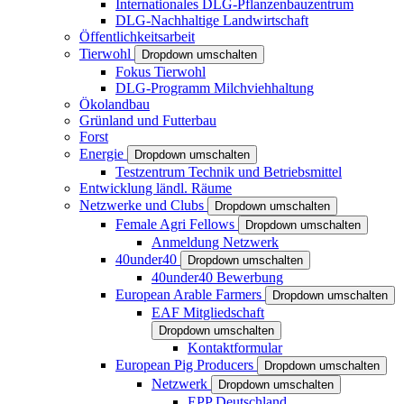
Internationales DLG-Pflanzenbauzentrum
DLG-Nachhaltige Landwirtschaft
Öffentlichkeitsarbeit
Tierwohl
Dropdown umschalten
Fokus Tierwohl
DLG-Programm Milchviehhaltung
Ökolandbau
Grünland und Futterbau
Forst
Energie
Dropdown umschalten
Testzentrum Technik und Betriebsmittel
Entwicklung ländl. Räume
Netzwerke und Clubs
Dropdown umschalten
Female Agri Fellows
Dropdown umschalten
Anmeldung Netzwerk
40under40
Dropdown umschalten
40under40 Bewerbung
European Arable Farmers
Dropdown umschalten
EAF Mitgliedschaft
Dropdown umschalten
Kontaktformular
European Pig Producers
Dropdown umschalten
Netzwerk
Dropdown umschalten
EPP Deutschland