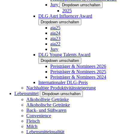
Jury
Dropdown umschalten
2025
DLG Agri Influencer Award
Dropdown umschalten
aia25
aia24
aia23
aia22
Jury
DLG Young Talents Award
Dropdown umschalten
Preisträger & Nominees 2026
Preisträger & Nominees 2025
Preisträger & Nominees 2024
Internationaler DLG-Preis
Nachhaltige Produktivitätssteigerung
Lebensmittel
Dropdown umschalten
Alkoholfreie Getränke
Alkoholische Getränke
Back- und Süßwaren
Convenience
Fleisch
Milch
Lebensmittelqualität