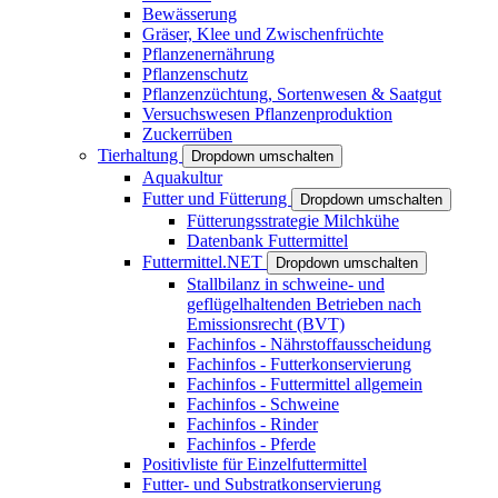
Bewässerung
Gräser, Klee und Zwischenfrüchte
Pflanzenernährung
Pflanzenschutz
Pflanzenzüchtung, Sortenwesen & Saatgut
Versuchswesen Pflanzenproduktion
Zuckerrüben
Tierhaltung
Dropdown umschalten
Aquakultur
Futter und Fütterung
Dropdown umschalten
Fütterungsstrategie Milchkühe
Datenbank Futtermittel
Futtermittel.NET
Dropdown umschalten
Stallbilanz in schweine- und
geflügelhaltenden Betrieben nach
Emissionsrecht (BVT)
Fachinfos - Nährstoffausscheidung
Fachinfos - Futterkonservierung
Fachinfos - Futtermittel allgemein
Fachinfos - Schweine
Fachinfos - Rinder
Fachinfos - Pferde
Positivliste für Einzelfuttermittel
Futter- und Substratkonservierung