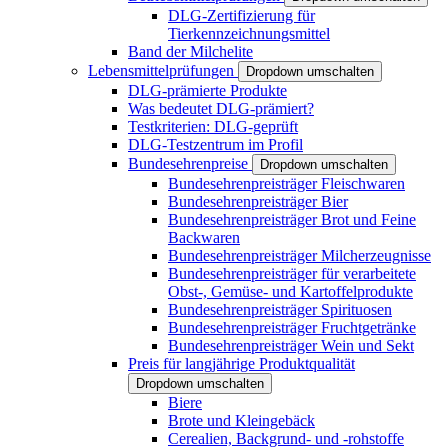
DLG-Zertifizierung für
Tierkennzeichnungsmittel
Band der Milchelite
Lebensmittelprüfungen
Dropdown umschalten
DLG-prämierte Produkte
Was bedeutet DLG-prämiert?
Testkriterien: DLG-geprüft
DLG-Testzentrum im Profil
Bundesehrenpreise
Dropdown umschalten
Bundesehrenpreisträger Fleischwaren
Bundesehrenpreisträger Bier
Bundesehrenpreisträger Brot und Feine
Backwaren
Bundesehrenpreisträger Milcherzeugnisse
Bundesehrenpreisträger für verarbeitete
Obst-, Gemüse- und Kartoffelprodukte
Bundesehrenpreisträger Spirituosen
Bundesehrenpreisträger Fruchtgetränke
Bundesehrenpreisträger Wein und Sekt
Preis für langjährige Produktqualität
Dropdown umschalten
Biere
Brote und Kleingebäck
Cerealien, Backgrund- und -rohstoffe