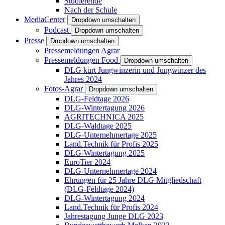
Studierende
Nach der Schule
MediaCenter
Dropdown umschalten
Podcast
Dropdown umschalten
Presse
Dropdown umschalten
Pressemeldungen Agrar
Pressemeldungen Food
Dropdown umschalten
DLG kürt Jungwinzerin und Jungwinzer des
Jahres 2024
Fotos-Agrar
Dropdown umschalten
DLG-Feldtage 2026
DLG-Wintertagung 2026
AGRITECHNICA 2025
DLG-Waldtage 2025
DLG-Unternehmertage 2025
Land.Technik für Profis 2025
DLG-Wintertagung 2025
EuroTier 2024
DLG-Unternehmertage 2024
Ehrungen für 25 Jahre DLG Mitgliedschaft
(DLG-Feldtage 2024)
DLG-Wintertagung 2024
Land.Technik für Profis 2024
Jahrestagung Junge DLG 2023