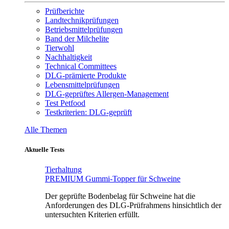
Prüfberichte
Landtechnikprüfungen
Betriebsmittelprüfungen
Band der Milchelite
Tierwohl
Nachhaltigkeit
Technical Committees
DLG-prämierte Produkte
Lebensmittelprüfungen
DLG-geprüftes Allergen-Management
Test Petfood
Testkriterien: DLG-geprüft
Alle Themen
Aktuelle Tests
Tierhaltung
PREMIUM Gummi-Topper für Schweine
Der geprüfte Bodenbelag für Schweine hat die
Anforderungen des DLG-Prüfrahmens hinsichtlich der
untersuchten Kriterien erfüllt.