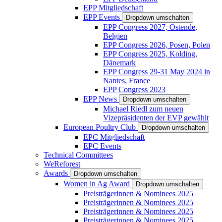
EPP Mitgliedschaft
EPP Events
Dropdown umschalten
EPP Congress 2027, Ostende,
Belgien
EPP Congress 2026, Posen, Polen
EPP Congress 2025, Kolding,
Dänemark
EPP Congress 29-31 May 2024 in
Nantes, France
EPP Congress 2023
EPP News
Dropdown umschalten
Michael Riedl zum neuen
Vizepräsidenten der EVP gewählt
European Poultry Club
Dropdown umschalten
EPC Mitgliedschaft
EPC Events
Technical Committees
WeReforest
Awards
Dropdown umschalten
Women in Ag Award
Dropdown umschalten
Preisträgerinnen & Nominees 2025
Preisträgerinnen & Nominees 2025
Preisträgerinnen & Nominees 2025
Preisträgerinnen & Nominees 2025