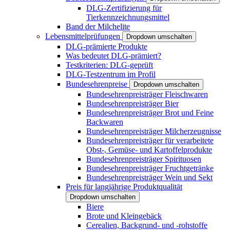
DLG-Zertifizierung für
Tierkennzeichnungsmittel
Band der Milchelite
Lebensmittelprüfungen
Dropdown umschalten
DLG-prämierte Produkte
Was bedeutet DLG-prämiert?
Testkriterien: DLG-geprüft
DLG-Testzentrum im Profil
Bundesehrenpreise
Dropdown umschalten
Bundesehrenpreisträger Fleischwaren
Bundesehrenpreisträger Bier
Bundesehrenpreisträger Brot und Feine
Backwaren
Bundesehrenpreisträger Milcherzeugnisse
Bundesehrenpreisträger für verarbeitete
Obst-, Gemüse- und Kartoffelprodukte
Bundesehrenpreisträger Spirituosen
Bundesehrenpreisträger Fruchtgetränke
Bundesehrenpreisträger Wein und Sekt
Preis für langjährige Produktqualität
Dropdown umschalten
Biere
Brote und Kleingebäck
Cerealien, Backgrund- und -rohstoffe