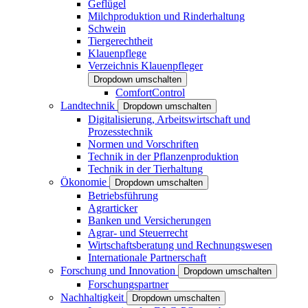
Geflügel
Milchproduktion und Rinderhaltung
Schwein
Tiergerechtheit
Klauenpflege
Verzeichnis Klauenpfleger
Dropdown umschalten
ComfortControl
Landtechnik
Dropdown umschalten
Digitalisierung, Arbeitswirtschaft und
Prozesstechnik
Normen und Vorschriften
Technik in der Pflanzenproduktion
Technik in der Tierhaltung
Ökonomie
Dropdown umschalten
Betriebsführung
Agrarticker
Banken und Versicherungen
Agrar- und Steuerrecht
Wirtschaftsberatung und Rechnungswesen
Internationale Partnerschaft
Forschung und Innovation
Dropdown umschalten
Forschungspartner
Nachhaltigkeit
Dropdown umschalten