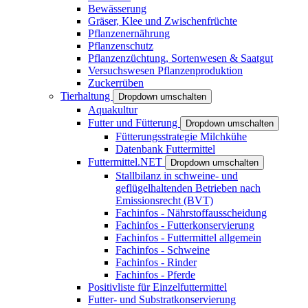
Bewässerung
Gräser, Klee und Zwischenfrüchte
Pflanzenernährung
Pflanzenschutz
Pflanzenzüchtung, Sortenwesen & Saatgut
Versuchswesen Pflanzenproduktion
Zuckerrüben
Tierhaltung
Dropdown umschalten
Aquakultur
Futter und Fütterung
Dropdown umschalten
Fütterungsstrategie Milchkühe
Datenbank Futtermittel
Futtermittel.NET
Dropdown umschalten
Stallbilanz in schweine- und
geflügelhaltenden Betrieben nach
Emissionsrecht (BVT)
Fachinfos - Nährstoffausscheidung
Fachinfos - Futterkonservierung
Fachinfos - Futtermittel allgemein
Fachinfos - Schweine
Fachinfos - Rinder
Fachinfos - Pferde
Positivliste für Einzelfuttermittel
Futter- und Substratkonservierung