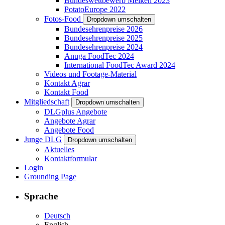
Bundeswettbewerb Melken 2023
PotatoEurope 2022
Fotos-Food
Dropdown umschalten
Bundesehrenpreise 2026
Bundesehrenpreise 2025
Bundesehrenpreise 2024
Anuga FoodTec 2024
International FoodTec Award 2024
Videos und Footage-Material
Kontakt Agrar
Kontakt Food
Mitgliedschaft
Dropdown umschalten
DLGplus Angebote
Angebote Agrar
Angebote Food
Junge DLG
Dropdown umschalten
Aktuelles
Kontaktformular
Login
Grounding Page
Sprache
Deutsch
English