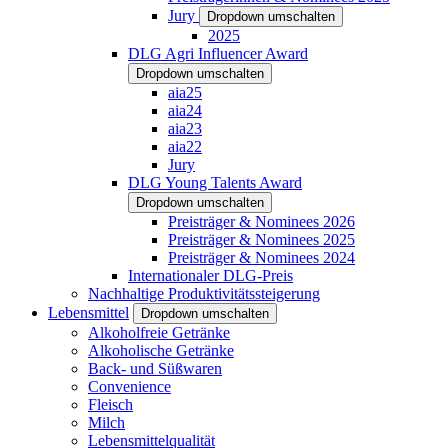
Jury
Dropdown umschalten
2025
DLG Agri Influencer Award
Dropdown umschalten
aia25
aia24
aia23
aia22
Jury
DLG Young Talents Award
Dropdown umschalten
Preisträger & Nominees 2026
Preisträger & Nominees 2025
Preisträger & Nominees 2024
Internationaler DLG-Preis
Nachhaltige Produktivitätssteigerung
Lebensmittel
Dropdown umschalten
Alkoholfreie Getränke
Alkoholische Getränke
Back- und Süßwaren
Convenience
Fleisch
Milch
Lebensmittelqualität