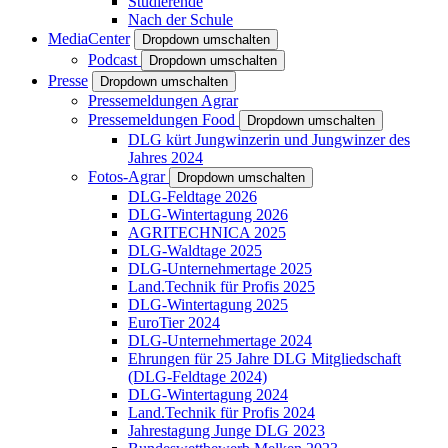
Studierende
Nach der Schule
MediaCenter
Dropdown umschalten
Podcast
Dropdown umschalten
Presse
Dropdown umschalten
Pressemeldungen Agrar
Pressemeldungen Food
Dropdown umschalten
DLG kürt Jungwinzerin und Jungwinzer des
Jahres 2024
Fotos-Agrar
Dropdown umschalten
DLG-Feldtage 2026
DLG-Wintertagung 2026
AGRITECHNICA 2025
DLG-Waldtage 2025
DLG-Unternehmertage 2025
Land.Technik für Profis 2025
DLG-Wintertagung 2025
EuroTier 2024
DLG-Unternehmertage 2024
Ehrungen für 25 Jahre DLG Mitgliedschaft
(DLG-Feldtage 2024)
DLG-Wintertagung 2024
Land.Technik für Profis 2024
Jahrestagung Junge DLG 2023