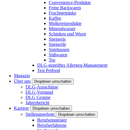
Convenience-Produkte
Feine Backwaren
Fruchtgetränke
Kaffee
Molkereiprodukte
Mineralwasser
Schinken und Wurst
Speiseeis
Speiseöle
Spirituosen
Süßwaren
Tee
DLG-geprüftes Allergen-Management
Test Petfood
Magazin
Über uns
Dropdown umschalten
DLG-Ausschüsse
DLG-Vorstand
DLG Gruppe
Jahresbericht
Karriere
Dropdown umschalten
Stellenangebote
Dropdown umschalten
Berufseinsteiger
Berufserfahrene