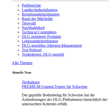
Prüfberichte
Landtechnikprüfungen
Betriebsmittelprüfungen
Band der Milchelite
Tierwohl
Nachhaltigkeit
Technical Committees
DLG-prämierte Produkte
Lebensmittelprüfungen
DLG-geprüftes Allergen-Management
Test Petfood
Testkriterien: DLG-geprüft
Alle Themen
Aktuelle Tests
Tierhaltung
PREMIUM Gummi-Topper für Schweine
Der geprüfte Bodenbelag für Schweine hat die
Anforderungen des DLG-Prüfrahmens hinsichtlich der
untersuchten Kriterien erfüllt.