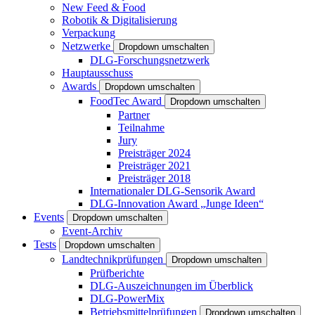
New Feed & Food
Robotik & Digitalisierung
Verpackung
Netzwerke
Dropdown umschalten
DLG-Forschungsnetzwerk
Hauptausschuss
Awards
Dropdown umschalten
FoodTec Award
Dropdown umschalten
Partner
Teilnahme
Jury
Preisträger 2024
Preisträger 2021
Preisträger 2018
Internationaler DLG-Sensorik Award
DLG-Innovation Award „Junge Ideen“
Events
Dropdown umschalten
Event-Archiv
Tests
Dropdown umschalten
Landtechnikprüfungen
Dropdown umschalten
Prüfberichte
DLG-Auszeichnungen im Überblick
DLG-PowerMix
Betriebsmittelprüfungen
Dropdown umschalten