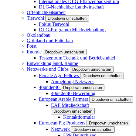
Internationales DLG-Pflanzenbauzentrum
DLG-Nachhaltige Landwirtschaft
Öffentlichkeitsarbeit
Tierwohl
Dropdown umschalten
Fokus Tierwohl
DLG-Programm Milchviehhaltung
Ökolandbau
Grünland und Futterbau
Forst
Energie
Dropdown umschalten
Testzentrum Technik und Betriebsmittel
Entwicklung ländl. Räume
Netzwerke und Clubs
Dropdown umschalten
Female Agri Fellows
Dropdown umschalten
Anmeldung Netzwerk
40under40
Dropdown umschalten
40under40 Bewerbung
European Arable Farmers
Dropdown umschalten
EAF Mitgliedschaft
Dropdown umschalten
Kontaktformular
European Pig Producers
Dropdown umschalten
Netzwerk
Dropdown umschalten
EPP Deutschland