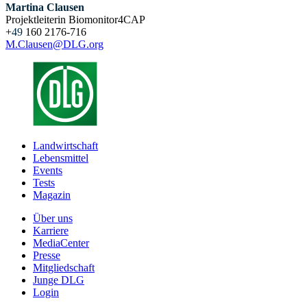
Martina Clausen
Projektleiterin Biomonitor4CAP
+
49
160 2176-716
M.Clausen@DLG.org
Landwirtschaft
Lebensmittel
Events
Tests
Magazin
Über uns
Karriere
MediaCenter
Presse
Mitgliedschaft
Junge DLG
Login