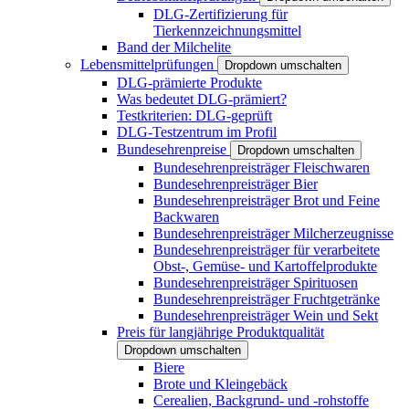
DLG-Zertifizierung für
Tierkennzeichnungsmittel
Band der Milchelite
Lebensmittelprüfungen
Dropdown umschalten
DLG-prämierte Produkte
Was bedeutet DLG-prämiert?
Testkriterien: DLG-geprüft
DLG-Testzentrum im Profil
Bundesehrenpreise
Dropdown umschalten
Bundesehrenpreisträger Fleischwaren
Bundesehrenpreisträger Bier
Bundesehrenpreisträger Brot und Feine
Backwaren
Bundesehrenpreisträger Milcherzeugnisse
Bundesehrenpreisträger für verarbeitete
Obst-, Gemüse- und Kartoffelprodukte
Bundesehrenpreisträger Spirituosen
Bundesehrenpreisträger Fruchtgetränke
Bundesehrenpreisträger Wein und Sekt
Preis für langjährige Produktqualität
Dropdown umschalten
Biere
Brote und Kleingebäck
Cerealien, Backgrund- und -rohstoffe