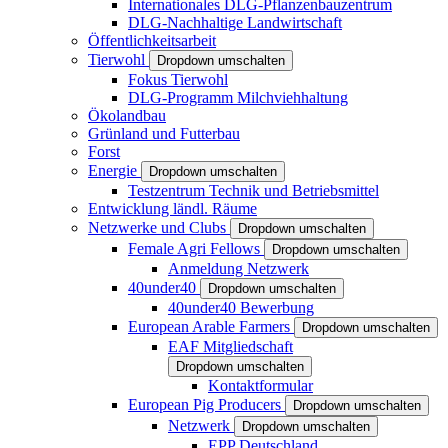
Internationales DLG-Pflanzenbauzentrum
DLG-Nachhaltige Landwirtschaft
Öffentlichkeitsarbeit
Tierwohl
Dropdown umschalten
Fokus Tierwohl
DLG-Programm Milchviehhaltung
Ökolandbau
Grünland und Futterbau
Forst
Energie
Dropdown umschalten
Testzentrum Technik und Betriebsmittel
Entwicklung ländl. Räume
Netzwerke und Clubs
Dropdown umschalten
Female Agri Fellows
Dropdown umschalten
Anmeldung Netzwerk
40under40
Dropdown umschalten
40under40 Bewerbung
European Arable Farmers
Dropdown umschalten
EAF Mitgliedschaft
Dropdown umschalten
Kontaktformular
European Pig Producers
Dropdown umschalten
Netzwerk
Dropdown umschalten
EPP Deutschland