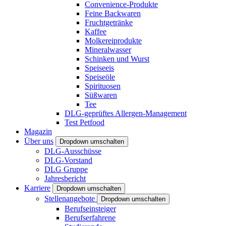
Convenience-Produkte
Feine Backwaren
Fruchtgetränke
Kaffee
Molkereiprodukte
Mineralwasser
Schinken und Wurst
Speiseeis
Speiseöle
Spirituosen
Süßwaren
Tee
DLG-geprüftes Allergen-Management
Test Petfood
Magazin
Über uns
Dropdown umschalten
DLG-Ausschüsse
DLG-Vorstand
DLG Gruppe
Jahresbericht
Karriere
Dropdown umschalten
Stellenangebote
Dropdown umschalten
Berufseinsteiger
Berufserfahrene