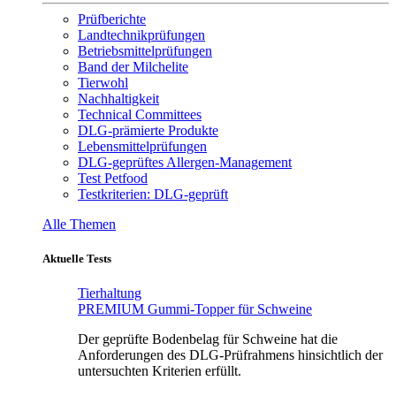
Prüfberichte
Landtechnikprüfungen
Betriebsmittelprüfungen
Band der Milchelite
Tierwohl
Nachhaltigkeit
Technical Committees
DLG-prämierte Produkte
Lebensmittelprüfungen
DLG-geprüftes Allergen-Management
Test Petfood
Testkriterien: DLG-geprüft
Alle Themen
Aktuelle Tests
Tierhaltung
PREMIUM Gummi-Topper für Schweine
Der geprüfte Bodenbelag für Schweine hat die
Anforderungen des DLG-Prüfrahmens hinsichtlich der
untersuchten Kriterien erfüllt.