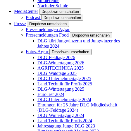
Studierende
Nach der Schule
MediaCenter
Dropdown umschalten
Podcast
Dropdown umschalten
Presse
Dropdown umschalten
Pressemeldungen Agrar
Pressemeldungen Food
Dropdown umschalten
DLG kürt Jungwinzerin und Jungwinzer des
Jahres 2024
Fotos-Agrar
Dropdown umschalten
DLG-Feldtage 2026
DLG-Wintertagung 2026
AGRITECHNICA 2025
DLG-Waldtage 2025
DLG-Unternehmertage 2025
Land.Technik für Profis 2025
DLG-Wintertagung 2025
EuroTier 2024
DLG-Unternehmertage 2024
Ehrungen für 25 Jahre DLG Mitgliedschaft
(DLG-Feldtage 2024)
DLG-Wintertagung 2024
Land.Technik für Profis 2024
Jahrestagung Junge DLG 2023