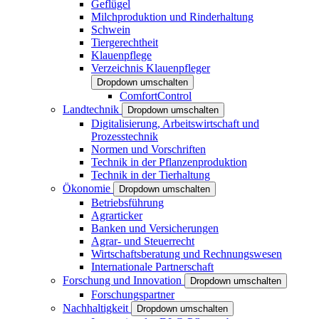
Geflügel
Milchproduktion und Rinderhaltung
Schwein
Tiergerechtheit
Klauenpflege
Verzeichnis Klauenpfleger
Dropdown umschalten
ComfortControl
Landtechnik
Dropdown umschalten
Digitalisierung, Arbeitswirtschaft und
Prozesstechnik
Normen und Vorschriften
Technik in der Pflanzenproduktion
Technik in der Tierhaltung
Ökonomie
Dropdown umschalten
Betriebsführung
Agrarticker
Banken und Versicherungen
Agrar- und Steuerrecht
Wirtschaftsberatung und Rechnungswesen
Internationale Partnerschaft
Forschung und Innovation
Dropdown umschalten
Forschungspartner
Nachhaltigkeit
Dropdown umschalten