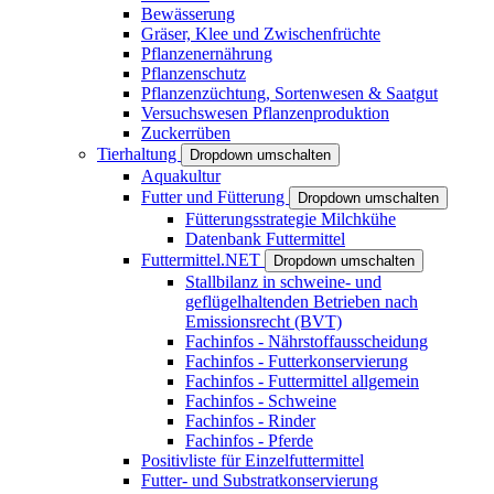
Bewässerung
Gräser, Klee und Zwischenfrüchte
Pflanzenernährung
Pflanzenschutz
Pflanzenzüchtung, Sortenwesen & Saatgut
Versuchswesen Pflanzenproduktion
Zuckerrüben
Tierhaltung
Dropdown umschalten
Aquakultur
Futter und Fütterung
Dropdown umschalten
Fütterungsstrategie Milchkühe
Datenbank Futtermittel
Futtermittel.NET
Dropdown umschalten
Stallbilanz in schweine- und
geflügelhaltenden Betrieben nach
Emissionsrecht (BVT)
Fachinfos - Nährstoffausscheidung
Fachinfos - Futterkonservierung
Fachinfos - Futtermittel allgemein
Fachinfos - Schweine
Fachinfos - Rinder
Fachinfos - Pferde
Positivliste für Einzelfuttermittel
Futter- und Substratkonservierung