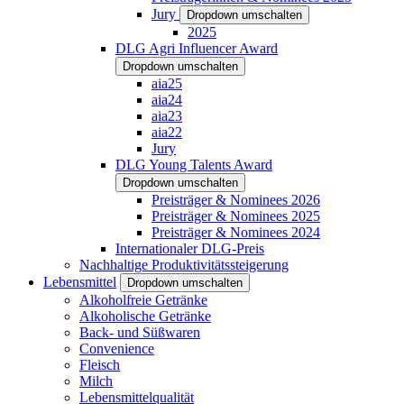
Jury
Dropdown umschalten
2025
DLG Agri Influencer Award
Dropdown umschalten
aia25
aia24
aia23
aia22
Jury
DLG Young Talents Award
Dropdown umschalten
Preisträger & Nominees 2026
Preisträger & Nominees 2025
Preisträger & Nominees 2024
Internationaler DLG-Preis
Nachhaltige Produktivitätssteigerung
Lebensmittel
Dropdown umschalten
Alkoholfreie Getränke
Alkoholische Getränke
Back- und Süßwaren
Convenience
Fleisch
Milch
Lebensmittelqualität