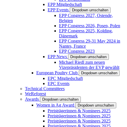
EPP Mitgliedschaft
EPP Events
Dropdown umschalten
EPP Congress 2027, Ostende,
Belgien
EPP Congress 2026, Posen, Polen
EPP Congress 2025, Kolding,
Dänemark
EPP Congress 29-31 May 2024 in
Nantes, France
EPP Congress 2023
EPP News
Dropdown umschalten
Michael Riedl zum neuen
Vizepräsidenten der EVP gewählt
European Poultry Club
Dropdown umschalten
EPC Mitgliedschaft
EPC Events
Technical Committees
WeReforest
Awards
Dropdown umschalten
Women in Ag Award
Dropdown umschalten
Preisträgerinnen & Nominees 2025
Preisträgerinnen & Nominees 2025
Preisträgerinnen & Nominees 2025
Preisträgerinnen & Nominees 2025