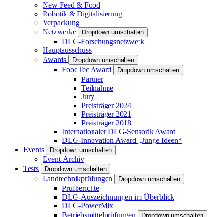
New Feed & Food
Robotik & Digitalisierung
Verpackung
Netzwerke
Dropdown umschalten
DLG-Forschungsnetzwerk
Hauptausschuss
Awards
Dropdown umschalten
FoodTec Award
Dropdown umschalten
Partner
Teilnahme
Jury
Preisträger 2024
Preisträger 2021
Preisträger 2018
Internationaler DLG-Sensorik Award
DLG-Innovation Award „Junge Ideen“
Events
Dropdown umschalten
Event-Archiv
Tests
Dropdown umschalten
Landtechnikprüfungen
Dropdown umschalten
Prüfberichte
DLG-Auszeichnungen im Überblick
DLG-PowerMix
Betriebsmittelprüfungen
Dropdown umschalten