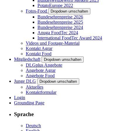
Bundeswettbewerb Melken 2023
PotatoEurope 2022
Fotos-Food
Dropdown umschalten
Bundesehrenpreise 2026
Bundesehrenpreise 2025
Bundesehrenpreise 2024
Anuga FoodTec 2024
International FoodTec Award 2024
Videos und Footage-Material
Kontakt Agrar
Kontakt Food
Mitgliedschaft
Dropdown umschalten
DLGplus Angebote
Angebote Agrar
Angebote Food
Junge DLG
Dropdown umschalten
Aktuelles
Kontaktformular
Login
Grounding Page
Sprache
Deutsch
English