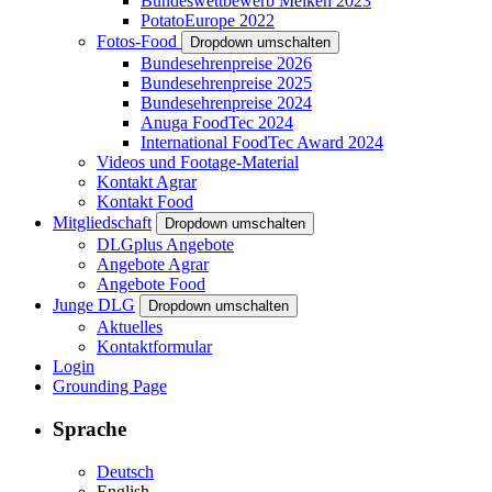
Bundeswettbewerb Melken 2023
PotatoEurope 2022
Fotos-Food
Dropdown umschalten
Bundesehrenpreise 2026
Bundesehrenpreise 2025
Bundesehrenpreise 2024
Anuga FoodTec 2024
International FoodTec Award 2024
Videos und Footage-Material
Kontakt Agrar
Kontakt Food
Mitgliedschaft
Dropdown umschalten
DLGplus Angebote
Angebote Agrar
Angebote Food
Junge DLG
Dropdown umschalten
Aktuelles
Kontaktformular
Login
Grounding Page
Sprache
Deutsch
English