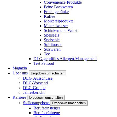
Convenience-Produkte
Feine Backwaren
Fruchtgetränke
Kaffee
Molkereiprodukte
Mineralwasser
Schinken und Wurst
Speiseeis
Speiseöle
Spirituosen
Süßwaren
Tee
DLG-geprüftes Allergen-Management
Test Petfood
Magazin
Über uns
Dropdown umschalten
DLG-Ausschüsse
DLG-Vorstand
DLG Gruppe
Jahresbericht
Karriere
Dropdown umschalten
Stellenangebote
Dropdown umschalten
Berufseinsteiger
Berufserfahrene