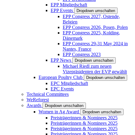
EPP Mitgliedschaft
EPP Events
Dropdown umschalten
EPP Congress 2027, Ostende,
Belgien
EPP Congress 2026, Posen, Polen
EPP Congress 2025, Kolding,
Dänemark
EPP Congress 29-31 May 2024 in
Nantes, France
EPP Congress 2023
EPP News
Dropdown umschalten
Michael Riedl zum neuen
Vizepräsidenten der EVP gewählt
European Poultry Club
Dropdown umschalten
EPC Mitgliedschaft
EPC Events
Technical Committees
WeReforest
Awards
Dropdown umschalten
Women in Ag Award
Dropdown umschalten
Preisträgerinnen & Nominees 2025
Preisträgerinnen & Nominees 2025
Preisträgerinnen & Nominees 2025
Preisträgerinnen & Nominees 2025