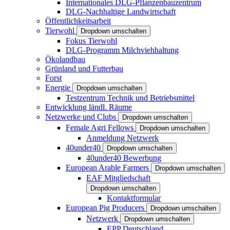
Internationales DLG-Pflanzenbauzentrum
DLG-Nachhaltige Landwirtschaft
Öffentlichkeitsarbeit
Tierwohl
Dropdown umschalten
Fokus Tierwohl
DLG-Programm Milchviehhaltung
Ökolandbau
Grünland und Futterbau
Forst
Energie
Dropdown umschalten
Testzentrum Technik und Betriebsmittel
Entwicklung ländl. Räume
Netzwerke und Clubs
Dropdown umschalten
Female Agri Fellows
Dropdown umschalten
Anmeldung Netzwerk
40under40
Dropdown umschalten
40under40 Bewerbung
European Arable Farmers
Dropdown umschalten
EAF Mitgliedschaft
Dropdown umschalten
Kontaktformular
European Pig Producers
Dropdown umschalten
Netzwerk
Dropdown umschalten
EPP Deutschland