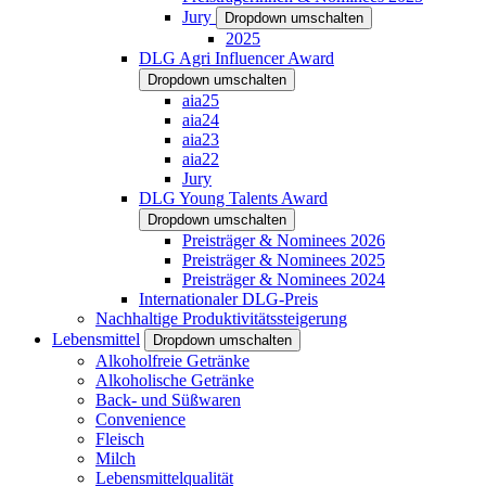
Jury
Dropdown umschalten
2025
DLG Agri Influencer Award
Dropdown umschalten
aia25
aia24
aia23
aia22
Jury
DLG Young Talents Award
Dropdown umschalten
Preisträger & Nominees 2026
Preisträger & Nominees 2025
Preisträger & Nominees 2024
Internationaler DLG-Preis
Nachhaltige Produktivitätssteigerung
Lebensmittel
Dropdown umschalten
Alkoholfreie Getränke
Alkoholische Getränke
Back- und Süßwaren
Convenience
Fleisch
Milch
Lebensmittelqualität