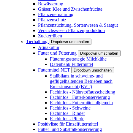
Bewässerung
Gräser, Klee und Zwischenfrüchte
Pflanzenernährung
Pflanzenschutz
Pflanzenzüchtung, Sortenwesen & Saatgut
Versuchswesen Pflanzenproduktion
Zuckerrüben
Tierhaltung
Dropdown umschalten
Aquakultur
Futter und Fütterung
Dropdown umschalten
Fütterungsstrategie Milchkühe
Datenbank Futtermittel
Futtermittel.NET
Dropdown umschalten
Stallbilanz in schweine- und
geflügelhaltenden Betrieben nach
Emissionsrecht (BVT)
Fachinfos - Nährstoffausscheidung
Fachinfos - Futterkonservierung
Fachinfos - Futtermittel allgemein
Fachinfos - Schweine
Fachinfos - Rinder
Fachinfos - Pferde
Positivliste für Einzelfuttermittel
Futter- und Substratkonservierung