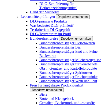
DLG-Zertifizierung für
Tierkennzeichnungsmittel
Band der Milchelite
Lebensmittelprüfungen
Dropdown umschalten
DLG-prämierte Produkte
Was bedeutet DLG-prämiert?
Testkriterien: DLG-geprüft
DLG-Testzentrum im Profil
Bundesehrenpreise
Dropdown umschalten
Bundesehrenpreisträger Fleischwaren
Bundesehrenpreisträger Bier
Bundesehrenpreisträger Brot und Feine
Backwaren
Bundesehrenpreisträger Milcherzeugnisse
Bundesehrenpreisträger für verarbeitete
Obst-, Gemüse- und Kartoffelprodukte
Bundesehrenpreisträger Spirituosen
Bundesehrenpreisträger Fruchtgetränke
Bundesehrenpreisträger Wein und Sekt
Preis für langjährige Produktqualität
Dropdown umschalten
Biere
Brote und Kleingebäck
Cerealien, Backgrund- und -rohstoffe