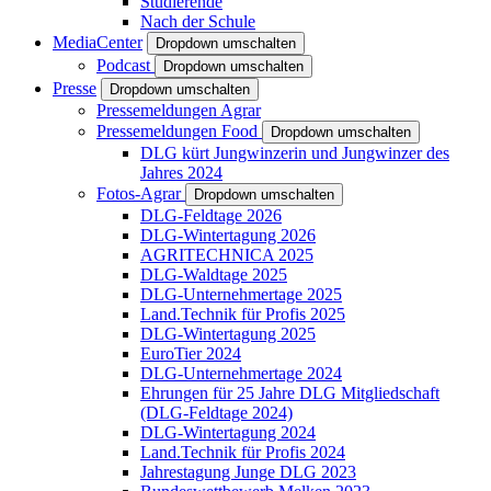
Studierende
Nach der Schule
MediaCenter
Dropdown umschalten
Podcast
Dropdown umschalten
Presse
Dropdown umschalten
Pressemeldungen Agrar
Pressemeldungen Food
Dropdown umschalten
DLG kürt Jungwinzerin und Jungwinzer des
Jahres 2024
Fotos-Agrar
Dropdown umschalten
DLG-Feldtage 2026
DLG-Wintertagung 2026
AGRITECHNICA 2025
DLG-Waldtage 2025
DLG-Unternehmertage 2025
Land.Technik für Profis 2025
DLG-Wintertagung 2025
EuroTier 2024
DLG-Unternehmertage 2024
Ehrungen für 25 Jahre DLG Mitgliedschaft
(DLG-Feldtage 2024)
DLG-Wintertagung 2024
Land.Technik für Profis 2024
Jahrestagung Junge DLG 2023