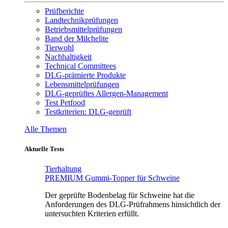
Prüfberichte
Landtechnikprüfungen
Betriebsmittelprüfungen
Band der Milchelite
Tierwohl
Nachhaltigkeit
Technical Committees
DLG-prämierte Produkte
Lebensmittelprüfungen
DLG-geprüftes Allergen-Management
Test Petfood
Testkriterien: DLG-geprüft
Alle Themen
Aktuelle Tests
Tierhaltung
PREMIUM Gummi-Topper für Schweine
Der geprüfte Bodenbelag für Schweine hat die
Anforderungen des DLG-Prüfrahmens hinsichtlich der
untersuchten Kriterien erfüllt.