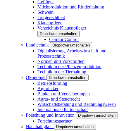
Geflügel
Milchproduktion und Rinderhaltung
Schwein
Tiergerechtheit
Klauenpflege
Verzeichnis Klauenpfleger
Dropdown umschalten
ComfortControl
Landtechnik
Dropdown umschalten
Digitalisierung, Arbeitswirtschaft und
Prozesstechnik
Normen und Vorschriften
Technik in der Pflanzenproduktion
Technik in der Tierhaltung
Ökonomie
Dropdown umschalten
Betriebsführung
Agrarticker
Banken und Versicherungen
Agrar- und Steuerrecht
Wirtschaftsberatung und Rechnungswesen
Internationale Partnerschaft
Forschung und Innovation
Dropdown umschalten
Forschungspartner
Nachhaltigkeit
Dropdown umschalten