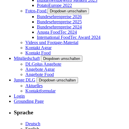
Bundeswettbewerb Melken 2023
PotatoEurope 2022
Fotos-Food
Dropdown umschalten
Bundesehrenpreise 2026
Bundesehrenpreise 2025
Bundesehrenpreise 2024
Anuga FoodTec 2024
International FoodTec Award 2024
Videos und Footage-Material
Kontakt Agrar
Kontakt Food
Mitgliedschaft
Dropdown umschalten
DLGplus Angebote
Angebote Agrar
Angebote Food
Junge DLG
Dropdown umschalten
Aktuelles
Kontaktformular
Login
Grounding Page
Sprache
Deutsch
English