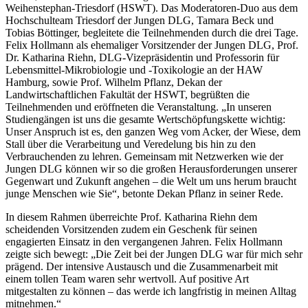
Weihenstephan-Triesdorf (HSWT). Das Moderatoren-Duo aus dem
Hochschulteam Triesdorf der Jungen DLG, Tamara Beck und
Tobias Böttinger, begleitete die Teilnehmenden durch die drei Tage.
Felix Hollmann als ehemaliger Vorsitzender der Jungen DLG, Prof.
Dr. Katharina Riehn, DLG-Vizepräsidentin und Professorin für
Lebensmittel-Mikrobiologie und -Toxikologie an der HAW
Hamburg, sowie Prof. Wilhelm Pflanz, Dekan der
Landwirtschaftlichen Fakultät der HSWT, begrüßten die
Teilnehmenden und eröffneten die Veranstaltung. „In unseren
Studiengängen ist uns die gesamte Wertschöpfungskette wichtig:
Unser Anspruch ist es, den ganzen Weg vom Acker, der Wiese, dem
Stall über die Verarbeitung und Veredelung bis hin zu den
Verbrauchenden zu lehren. Gemeinsam mit Netzwerken wie der
Jungen DLG können wir so die großen Herausforderungen unserer
Gegenwart und Zukunft angehen – die Welt um uns herum braucht
junge Menschen wie Sie“, betonte Dekan Pflanz in seiner Rede.
In diesem Rahmen überreichte Prof. Katharina Riehn dem
scheidenden Vorsitzenden zudem ein Geschenk für seinen
engagierten Einsatz in den vergangenen Jahren. Felix Hollmann
zeigte sich bewegt: „Die Zeit bei der Jungen DLG war für mich sehr
prägend. Der intensive Austausch und die Zusammenarbeit mit
einem tollen Team waren sehr wertvoll. Auf positive Art
mitgestalten zu können – das werde ich langfristig in meinen Alltag
mitnehmen.“