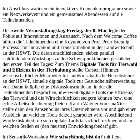
Im Anschluss warteten ein interaktives Kennenlernprogramm sowie
ein Netzwerkevent und ein gemeinsames Abendessen auf die
Teilnehmenden.
Der
zweite Veranstaltungstag, Freitag, der 8. Mai
, legte den
Fokus auf Innovationen und Austausch. Nach dem Welcome Coffee
hörten die Teilnehmenden eine Keynote von Prof. Peter Breunig,
Professor für Innovation und Transformation in der Landwirtschaft
an der HSWT. Die daran anschließenden, sieben parallel
stattfindenden Workshops zu den Schwerpunktthemen gestalteten
den ersten Teil des Tages: Zum Thema
Digitale Tools für Tierwohl
und Effizienz in der Tierhaltung
stellte Carsten Hümmer,
wissenschaftlicher Mitarbeiter für landwirtschaftliche Betriebslehre
an der HSWT, aktuelle digitale Tools zur Gesundheitsüberwachung
vor. Daran knüpfte eine Diskussionsrunde an, in der die
Teilnehmenden besprachen, inwieweit digitale Tools die Effizienz,
das Tierwohl und die Wirtschaftlichkeit steigern können bzw. eine
echte Arbeitserleichterung bieten. Katrin Wagner von smaXtec
stellte dann den Pansenbolus ihres Unternehmens vor und gab einen
Ausblick, an welchen Tools derzeit gearbeitet wird. Abschließend
wurde diskutiert, ob sich digitale Tools tatsächlich rechnen und an
welchen Stellen es (den meisten) Entwicklungsbedarf gibt.
Im Sensorik-Workshop
Wie scharfsinnig bist du?
mit Lena