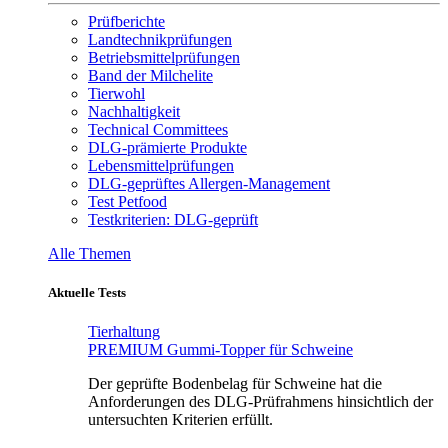
Prüfberichte
Landtechnikprüfungen
Betriebsmittelprüfungen
Band der Milchelite
Tierwohl
Nachhaltigkeit
Technical Committees
DLG-prämierte Produkte
Lebensmittelprüfungen
DLG-geprüftes Allergen-Management
Test Petfood
Testkriterien: DLG-geprüft
Alle Themen
Aktuelle Tests
Tierhaltung
PREMIUM Gummi-Topper für Schweine
Der geprüfte Bodenbelag für Schweine hat die
Anforderungen des DLG-Prüfrahmens hinsichtlich der
untersuchten Kriterien erfüllt.