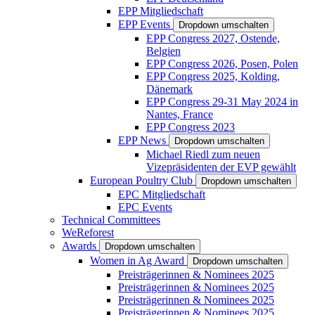
EPP Mitgliedschaft
EPP Events
Dropdown umschalten
EPP Congress 2027, Ostende,
Belgien
EPP Congress 2026, Posen, Polen
EPP Congress 2025, Kolding,
Dänemark
EPP Congress 29-31 May 2024 in
Nantes, France
EPP Congress 2023
EPP News
Dropdown umschalten
Michael Riedl zum neuen
Vizepräsidenten der EVP gewählt
European Poultry Club
Dropdown umschalten
EPC Mitgliedschaft
EPC Events
Technical Committees
WeReforest
Awards
Dropdown umschalten
Women in Ag Award
Dropdown umschalten
Preisträgerinnen & Nominees 2025
Preisträgerinnen & Nominees 2025
Preisträgerinnen & Nominees 2025
Preisträgerinnen & Nominees 2025