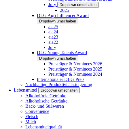
Jury
Dropdown umschalten
2025
DLG Agri Influencer Award
Dropdown umschalten
aia25
aia24
aia23
aia22
Jury
DLG Young Talents Award
Dropdown umschalten
Preisträger & Nominees 2026
Preisträger & Nominees 2025
Preisträger & Nominees 2024
Internationaler DLG-Preis
Nachhaltige Produktivitätssteigerung
Lebensmittel
Dropdown umschalten
Alkoholfreie Getränke
Alkoholische Getränke
Back- und Süßwaren
Convenience
Fleisch
Milch
Lebensmittelqualität