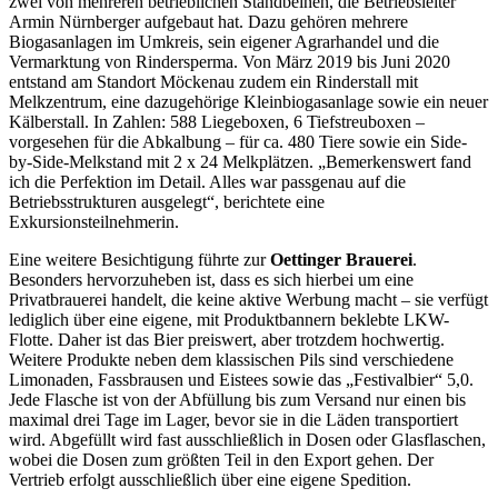
zwei von mehreren betrieblichen Standbeinen, die Betriebsleiter
Armin Nürnberger aufgebaut hat. Dazu gehören mehrere
Biogasanlagen im Umkreis, sein eigener Agrarhandel und die
Vermarktung von Rindersperma. Von März 2019 bis Juni 2020
entstand am Standort Möckenau zudem ein Rinderstall mit
Melkzentrum, eine dazugehörige Kleinbiogasanlage sowie ein neuer
Kälberstall. In Zahlen: 588 Liegeboxen, 6 Tiefstreuboxen –
vorgesehen für die Abkalbung – für ca. 480 Tiere sowie ein Side-
by-Side-Melkstand mit 2 x 24 Melkplätzen. „Bemerkenswert fand
ich die Perfektion im Detail. Alles war passgenau auf die
Betriebsstrukturen ausgelegt“, berichtete eine
Exkursionsteilnehmerin.
Eine weitere Besichtigung führte zur
Oettinger Brauerei
.
Besonders hervorzuheben ist, dass es sich hierbei um eine
Privatbrauerei handelt, die keine aktive Werbung macht – sie verfügt
lediglich über eine eigene, mit Produktbannern beklebte LKW-
Flotte. Daher ist das Bier preiswert, aber trotzdem hochwertig.
Weitere Produkte neben dem klassischen Pils sind verschiedene
Limonaden, Fassbrausen und Eistees sowie das „Festivalbier“ 5,0.
Jede Flasche ist von der Abfüllung bis zum Versand nur einen bis
maximal drei Tage im Lager, bevor sie in die Läden transportiert
wird. Abgefüllt wird fast ausschließlich in Dosen oder Glasflaschen,
wobei die Dosen zum größten Teil in den Export gehen. Der
Vertrieb erfolgt ausschließlich über eine eigene Spedition.