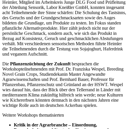
Heimler, Mitglied im Arbeitskreis Junge DLG Food und Prüfleitung
der Abteilung Sensorik, Labor Kneißler GmbH, konnten insgesamt
acht Teilnehmende ihre Sinne schärfen: Die Schulung des Tastsinns,
des Geruchs und der Grundgeschmacksarten sowie des Auges
bildeten die Grundlage, um Produkte zu testen. Im Fokus standen
pflanzliche Alternativprodukte. Hier zählt jedoch nicht nur der
persönliche Geschmack, sondern auch, wie sich das Produkt in
Bezug auf Konsistenz, Geruch und geschmacklichen Abstufungen
verhält. Mit verschiedenen sensorischen Methoden führte Heimler
die Teilnehmenden durch die Testung von Sojajoghurt, Haferdrink
und veganem Aufschnitt.
Die
Pflanzenzüchtung der Zukunft
besprachen die
Workshopteilnehmenden mit Prof. Dr. Franziska Wespel, Breeding
Novel Grain Crops, Studiendekanin Master Angewandte
Agrarwissenschaften und Prof. Bernhard Bauer, Professor für
Pflanzenbau, Pflanzenschutz und Grünland an der HSWT. Wespel
wies darauf hin, dass der Blick über den Tellerrand in Länder mit
mediterranem Klima zukünftig hilfreich sein werde; neue Kulturen
wie Kichererbsen könnten demnach in den nächsten Jahren eine
wichtige Rolle auch im deutschen Ackerbau spielen.
Weitere Workshops thematisierten
Kritik in der Agrarbranche – Einordnung,