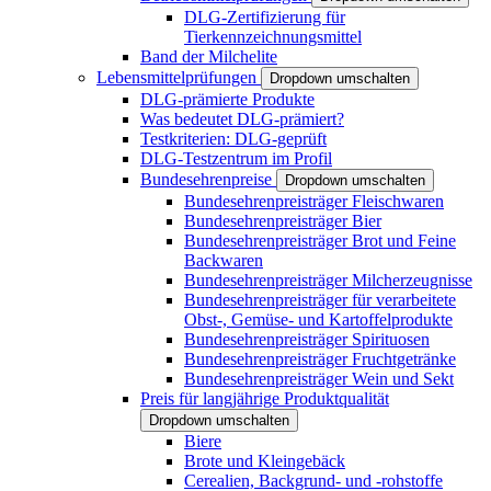
DLG-Zertifizierung für
Tierkennzeichnungsmittel
Band der Milchelite
Lebensmittelprüfungen
Dropdown umschalten
DLG-prämierte Produkte
Was bedeutet DLG-prämiert?
Testkriterien: DLG-geprüft
DLG-Testzentrum im Profil
Bundesehrenpreise
Dropdown umschalten
Bundesehrenpreisträger Fleischwaren
Bundesehrenpreisträger Bier
Bundesehrenpreisträger Brot und Feine
Backwaren
Bundesehrenpreisträger Milcherzeugnisse
Bundesehrenpreisträger für verarbeitete
Obst-, Gemüse- und Kartoffelprodukte
Bundesehrenpreisträger Spirituosen
Bundesehrenpreisträger Fruchtgetränke
Bundesehrenpreisträger Wein und Sekt
Preis für langjährige Produktqualität
Dropdown umschalten
Biere
Brote und Kleingebäck
Cerealien, Backgrund- und -rohstoffe