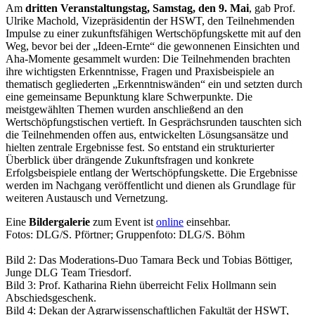
Am
dritten Veranstaltungstag, Samstag, den 9. Mai
, gab Prof.
Ulrike Machold, Vizepräsidentin der HSWT, den Teilnehmenden
Impulse zu einer zukunftsfähigen Wertschöpfungskette mit auf den
Weg, bevor bei der „Ideen-Ernte“ die gewonnenen Einsichten und
Aha-Momente gesammelt wurden: Die Teilnehmenden brachten
ihre wichtigsten Erkenntnisse, Fragen und Praxisbeispiele an
thematisch gegliederten „Erkenntniswänden“ ein und setzten durch
eine gemeinsame Bepunktung klare Schwerpunkte. Die
meistgewählten Themen wurden anschließend an den
Wertschöpfungstischen vertieft. In Gesprächsrunden tauschten sich
die Teilnehmenden offen aus, entwickelten Lösungsansätze und
hielten zentrale Ergebnisse fest. So entstand ein strukturierter
Überblick über drängende Zukunftsfragen und konkrete
Erfolgsbeispiele entlang der Wertschöpfungskette. Die Ergebnisse
werden im Nachgang veröffentlicht und dienen als Grundlage für
weiteren Austausch und Vernetzung.
Eine
Bildergalerie
zum Event ist
online
einsehbar.
Fotos: DLG/S. Pförtner; Gruppenfoto: DLG/S. Böhm
Bild 2: Das Moderations-Duo Tamara Beck und Tobias Böttiger,
Junge DLG Team Triesdorf.
Bild 3: Prof. Katharina Riehn überreicht Felix Hollmann sein
Abschiedsgeschenk.
Bild 4: Dekan der Agrarwissenschaftlichen Fakultät der HSWT,