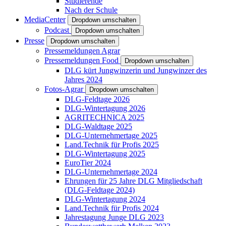
Studierende
Nach der Schule
MediaCenter
Dropdown umschalten
Podcast
Dropdown umschalten
Presse
Dropdown umschalten
Pressemeldungen Agrar
Pressemeldungen Food
Dropdown umschalten
DLG kürt Jungwinzerin und Jungwinzer des
Jahres 2024
Fotos-Agrar
Dropdown umschalten
DLG-Feldtage 2026
DLG-Wintertagung 2026
AGRITECHNICA 2025
DLG-Waldtage 2025
DLG-Unternehmertage 2025
Land.Technik für Profis 2025
DLG-Wintertagung 2025
EuroTier 2024
DLG-Unternehmertage 2024
Ehrungen für 25 Jahre DLG Mitgliedschaft
(DLG-Feldtage 2024)
DLG-Wintertagung 2024
Land.Technik für Profis 2024
Jahrestagung Junge DLG 2023