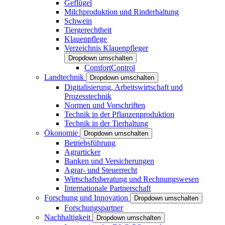
Geflügel
Milchproduktion und Rinderhaltung
Schwein
Tiergerechtheit
Klauenpflege
Verzeichnis Klauenpfleger
Dropdown umschalten
ComfortControl
Landtechnik
Dropdown umschalten
Digitalisierung, Arbeitswirtschaft und
Prozesstechnik
Normen und Vorschriften
Technik in der Pflanzenproduktion
Technik in der Tierhaltung
Ökonomie
Dropdown umschalten
Betriebsführung
Agrarticker
Banken und Versicherungen
Agrar- und Steuerrecht
Wirtschaftsberatung und Rechnungswesen
Internationale Partnerschaft
Forschung und Innovation
Dropdown umschalten
Forschungspartner
Nachhaltigkeit
Dropdown umschalten