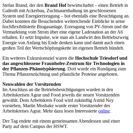
Stefan Brand, der den
Brand Hof
bewirtschaftet – einen Betrieb in
Gailroth mit Ackerbau, Zuchtsauenhaltung im geschlossenen
System und Energieerzeugung – bot ebenfalls eine Besichtigung an.
Dabei konnten die Besuchenden weitreichende Einblicke in seine
hochflexibilisierte Biogasanlage, Erzeugung von PV-Strom und die
Vermarktung vom Strom über eine eigene Ladestation an der A6
erhalten. Er setzt Impulse, wie man als Landwirt den Betriebszweig
Energie von Anfang bis Ende denken kann und damit auch einen
großen Teil der Wertschöpfungskette im eigenen Betrieb bündelt.
Ein weiteres Exkursionsziel waren die
Hochschule Triesdorf und
das angeschlossene Fraunhofer-Zentrum für Technologien in
der Pflanzen-Phänotypisierung
. Dort wurde ein Rundgang zum
Thema Pflanzenzüchtung und pflanzliche Proteine angeboten.
Neuwahlen der Vorsitzenden
Im Anschluss an die Betriebsbesichtigungen wurden in den
Arbeitskreisen Agrar und Food jeweils die neuen Vorsitzenden
gewählt. Dem Arbeitskreis Food wird zukünftig Astrid Ney
vorstehen, Martin Moshake wurde erster Vorsitzender des
Arbeitskreises Agrar. Mehr dazu lesen Interessierte
online
.
Der Tag endete mit einem gemeinsamen Abendessen und einer
Party auf dem Campus der HSWT.