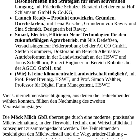
Besonderheiten und Strategien für einen souveränen
Umgang
, mit Friederike Schulze, Beraterin bei der entra Hof
Schlamann GmbH & Co.KG,
Launch Ready – Produkt entwickeln. Gründen.
Durchstarten.
, mit Lena Kuschel, Gründerin von Rawry und
Sina Schmidt, Designerin bei Rawry,
Smart, Electric, Efficient: Neue Technologien für den
zukunftsfähigen Agrarbetrieb
, mit Nils Detleffsen,
Versuchsingenieur Felderprobung bei der AGCO GmbH,
Steffen Kümmerer, Doktorand im Bereich Alternative
Antriebsformen in der Landwirtschaft an der HSWT und
Jonas Schellhorn, Project Engineer im Bereich Robotics bei
der AGCO GmbH, und
(Wie) Ist eine klimaneutrale Landwirtschaft möglich?
, mit
Prof. Peter Breunig, HSWT, und Prof. Simon Walther,
Professor für Digital Farm Management, HSWT.
Vier Unternehmensbesichtigungen, aus denen die Teilnehmenden
wählen konnten, füllten den Nachmittag des zweiten
Veranstaltungstages:
Die
Möck Milch GbR
überzeugte durch eine moderne, praxisnahe
Milchviehhaltung, in der Tierwohl, Technik und Wirtschaftlichkeit
konsequent zusammengedacht werden. Die Teilnehmenden
besichtigten den Milchviehstall und die Wagyurinder-Haltung –