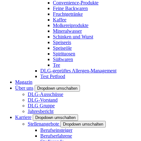
Convenience-Produkte
Feine Backwaren
Fruchtgetränke
Kaffee
Molkereiprodukte
Mineralwasser
Schinken und Wurst
Speiseeis
Speiseöle
Spirituosen
Süßwaren
Tee
DLG-geprüftes Allergen-Management
Test Petfood
Magazin
Über uns
Dropdown umschalten
DLG-Ausschüsse
DLG-Vorstand
DLG Gruppe
Jahresbericht
Karriere
Dropdown umschalten
Stellenangebote
Dropdown umschalten
Berufseinsteiger
Berufserfahrene