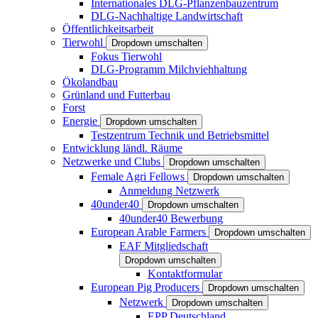
Internationales DLG-Pflanzenbauzentrum
DLG-Nachhaltige Landwirtschaft
Öffentlichkeitsarbeit
Tierwohl
Dropdown umschalten
Fokus Tierwohl
DLG-Programm Milchviehhaltung
Ökolandbau
Grünland und Futterbau
Forst
Energie
Dropdown umschalten
Testzentrum Technik und Betriebsmittel
Entwicklung ländl. Räume
Netzwerke und Clubs
Dropdown umschalten
Female Agri Fellows
Dropdown umschalten
Anmeldung Netzwerk
40under40
Dropdown umschalten
40under40 Bewerbung
European Arable Farmers
Dropdown umschalten
EAF Mitgliedschaft
Dropdown umschalten
Kontaktformular
European Pig Producers
Dropdown umschalten
Netzwerk
Dropdown umschalten
EPP Deutschland