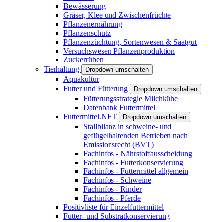
Bewässerung
Gräser, Klee und Zwischenfrüchte
Pflanzenernährung
Pflanzenschutz
Pflanzenzüchtung, Sortenwesen & Saatgut
Versuchswesen Pflanzenproduktion
Zuckerrüben
Tierhaltung
Dropdown umschalten
Aquakultur
Futter und Fütterung
Dropdown umschalten
Fütterungsstrategie Milchkühe
Datenbank Futtermittel
Futtermittel.NET
Dropdown umschalten
Stallbilanz in schweine- und
geflügelhaltenden Betrieben nach
Emissionsrecht (BVT)
Fachinfos - Nährstoffausscheidung
Fachinfos - Futterkonservierung
Fachinfos - Futtermittel allgemein
Fachinfos - Schweine
Fachinfos - Rinder
Fachinfos - Pferde
Positivliste für Einzelfuttermittel
Futter- und Substratkonservierung