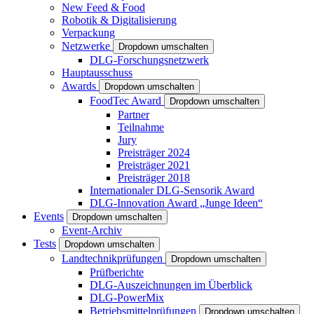
New Feed & Food
Robotik & Digitalisierung
Verpackung
Netzwerke
Dropdown umschalten
DLG-Forschungsnetzwerk
Hauptausschuss
Awards
Dropdown umschalten
FoodTec Award
Dropdown umschalten
Partner
Teilnahme
Jury
Preisträger 2024
Preisträger 2021
Preisträger 2018
Internationaler DLG-Sensorik Award
DLG-Innovation Award „Junge Ideen“
Events
Dropdown umschalten
Event-Archiv
Tests
Dropdown umschalten
Landtechnikprüfungen
Dropdown umschalten
Prüfberichte
DLG-Auszeichnungen im Überblick
DLG-PowerMix
Betriebsmittelprüfungen
Dropdown umschalten