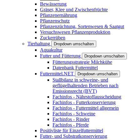
Bewässerung
Gräser, Klee und Zwischenfrüchte
Pflanzenernährung
Pflanzenschutz
Pflanzenzüchtung, Sortenwesen & Saatgut
Versuchswesen Pflanzenproduktion
Zuckerrüben
Tierhaltung
Dropdown umschalten
Aquakultur
Futter und Fütterung
Dropdown umschalten
Fütterungsstrategie Milchkühe
Datenbank Futtermittel
Futtermittel.NET
Dropdown umschalten
Stallbilanz in schweine- und
geflügelhaltenden Betrieben nach
Emissionsrecht (BVT)
Fachinfos - Nährstoffausscheidung
Fachinfos - Futterkonservierung
Fachinfos - Futtermittel allgemein
Fachinfos - Schweine
Fachinfos - Rinder
Fachinfos - Pferde
Positivliste für Einzelfuttermittel
Futter- und Substratkonservierung