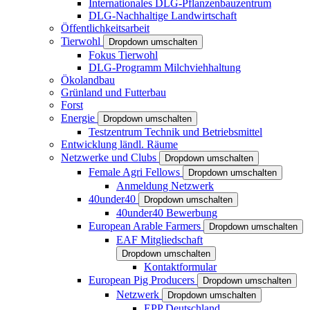
Internationales DLG-Pflanzenbauzentrum
DLG-Nachhaltige Landwirtschaft
Öffentlichkeitsarbeit
Tierwohl
Dropdown umschalten
Fokus Tierwohl
DLG-Programm Milchviehhaltung
Ökolandbau
Grünland und Futterbau
Forst
Energie
Dropdown umschalten
Testzentrum Technik und Betriebsmittel
Entwicklung ländl. Räume
Netzwerke und Clubs
Dropdown umschalten
Female Agri Fellows
Dropdown umschalten
Anmeldung Netzwerk
40under40
Dropdown umschalten
40under40 Bewerbung
European Arable Farmers
Dropdown umschalten
EAF Mitgliedschaft
Dropdown umschalten
Kontaktformular
European Pig Producers
Dropdown umschalten
Netzwerk
Dropdown umschalten
EPP Deutschland