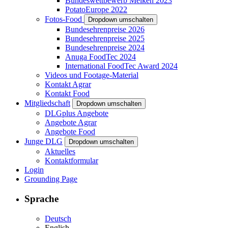
Bundeswettbewerb Melken 2023
PotatoEurope 2022
Fotos-Food
Dropdown umschalten
Bundesehrenpreise 2026
Bundesehrenpreise 2025
Bundesehrenpreise 2024
Anuga FoodTec 2024
International FoodTec Award 2024
Videos und Footage-Material
Kontakt Agrar
Kontakt Food
Mitgliedschaft
Dropdown umschalten
DLGplus Angebote
Angebote Agrar
Angebote Food
Junge DLG
Dropdown umschalten
Aktuelles
Kontaktformular
Login
Grounding Page
Sprache
Deutsch
English