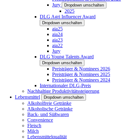
Jury
Dropdown umschalten
2025
DLG Agri Influencer Award
Dropdown umschalten
aia25
aia24
aia23
aia22
Jury
DLG Young Talents Award
Dropdown umschalten
Preisträger & Nominees 2026
Preisträger & Nominees 2025
Preisträger & Nominees 2024
Internationaler DLG-Preis
Nachhaltige Produktivitätssteigerung
Lebensmittel
Dropdown umschalten
Alkoholfreie Getränke
Alkoholische Getränke
Back- und Süßwaren
Convenience
Fleisch
Milch
Lebensmittelqualität