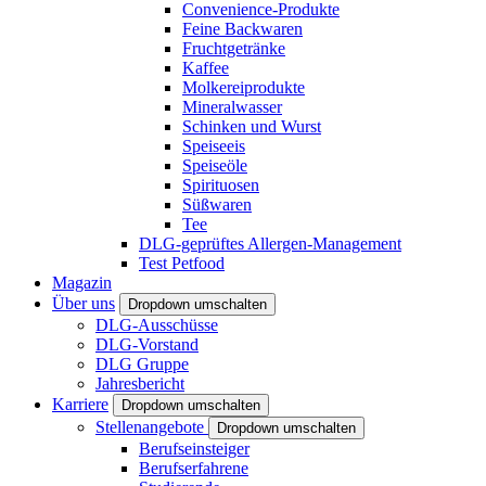
Convenience-Produkte
Feine Backwaren
Fruchtgetränke
Kaffee
Molkereiprodukte
Mineralwasser
Schinken und Wurst
Speiseeis
Speiseöle
Spirituosen
Süßwaren
Tee
DLG-geprüftes Allergen-Management
Test Petfood
Magazin
Über uns
Dropdown umschalten
DLG-Ausschüsse
DLG-Vorstand
DLG Gruppe
Jahresbericht
Karriere
Dropdown umschalten
Stellenangebote
Dropdown umschalten
Berufseinsteiger
Berufserfahrene