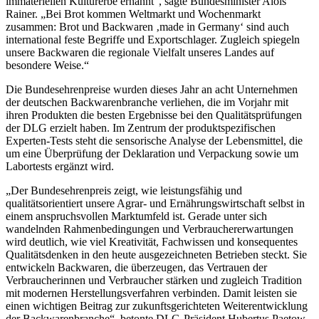
immateriellen Kulturerbe ernannt“, sagte Bundesminister Alois
Rainer. „Bei Brot kommen Weltmarkt und Wochenmarkt
zusammen: Brot und Backwaren ‚made in Germany‘ sind auch
international feste Begriffe und Exportschlager. Zugleich spiegeln
unsere Backwaren die regionale Vielfalt unseres Landes auf
besondere Weise.“
Die Bundesehrenpreise wurden dieses Jahr an acht Unternehmen
der deutschen Backwarenbranche verliehen, die im Vorjahr mit
ihren Produkten die besten Ergebnisse bei den Qualitätsprüfungen
der DLG erzielt haben. Im Zentrum der produktspezifischen
Experten-Tests steht die sensorische Analyse der Lebensmittel, die
um eine Überprüfung der Deklaration und Verpackung sowie um
Labortests ergänzt wird.
„Der Bundesehrenpreis zeigt, wie leistungsfähig und
qualitätsorientiert unsere Agrar‑ und Ernährungswirtschaft selbst in
einem anspruchsvollen Marktumfeld ist. Gerade unter sich
wandelnden Rahmenbedingungen und Verbrauchererwartungen
wird deutlich, wie viel Kreativität, Fachwissen und konsequentes
Qualitätsdenken in den heute ausgezeichneten Betrieben steckt. Sie
entwickeln Backwaren, die überzeugen, das Vertrauen der
Verbraucherinnen und Verbraucher stärken und zugleich Tradition
mit modernen Herstellungsverfahren verbinden. Damit leisten sie
einen wichtigen Beitrag zur zukunftsgerichteten Weiterentwicklung
der Backwarenbranche“, betonte DLG‑Präsident Hubertus Paetow.