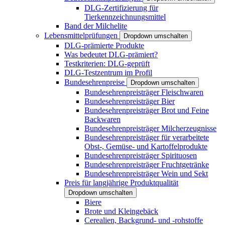
DLG-Zertifizierung für
Tierkennzeichnungsmittel
Band der Milchelite
Lebensmittelprüfungen
Dropdown umschalten
DLG-prämierte Produkte
Was bedeutet DLG-prämiert?
Testkriterien: DLG-geprüft
DLG-Testzentrum im Profil
Bundesehrenpreise
Dropdown umschalten
Bundesehrenpreisträger Fleischwaren
Bundesehrenpreisträger Bier
Bundesehrenpreisträger Brot und Feine
Backwaren
Bundesehrenpreisträger Milcherzeugnisse
Bundesehrenpreisträger für verarbeitete
Obst-, Gemüse- und Kartoffelprodukte
Bundesehrenpreisträger Spirituosen
Bundesehrenpreisträger Fruchtgetränke
Bundesehrenpreisträger Wein und Sekt
Preis für langjährige Produktqualität
Dropdown umschalten
Biere
Brote und Kleingebäck
Cerealien, Backgrund- und -rohstoffe