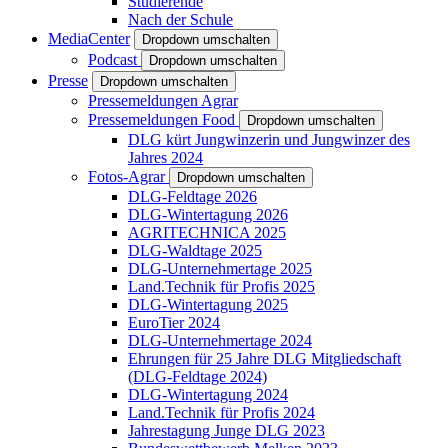
Studierende
Nach der Schule
MediaCenter
Dropdown umschalten
Podcast
Dropdown umschalten
Presse
Dropdown umschalten
Pressemeldungen Agrar
Pressemeldungen Food
Dropdown umschalten
DLG kürt Jungwinzerin und Jungwinzer des
Jahres 2024
Fotos-Agrar
Dropdown umschalten
DLG-Feldtage 2026
DLG-Wintertagung 2026
AGRITECHNICA 2025
DLG-Waldtage 2025
DLG-Unternehmertage 2025
Land.Technik für Profis 2025
DLG-Wintertagung 2025
EuroTier 2024
DLG-Unternehmertage 2024
Ehrungen für 25 Jahre DLG Mitgliedschaft
(DLG-Feldtage 2024)
DLG-Wintertagung 2024
Land.Technik für Profis 2024
Jahrestagung Junge DLG 2023