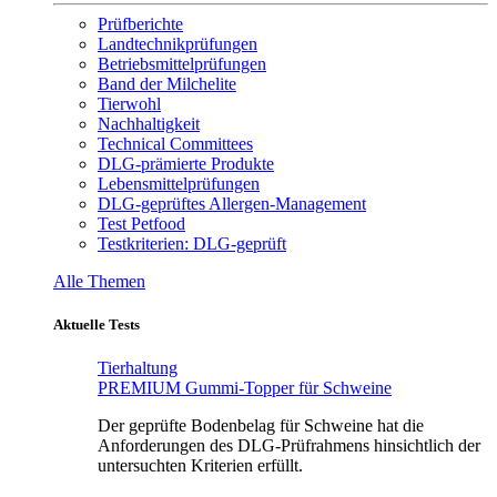
Prüfberichte
Landtechnikprüfungen
Betriebsmittelprüfungen
Band der Milchelite
Tierwohl
Nachhaltigkeit
Technical Committees
DLG-prämierte Produkte
Lebensmittelprüfungen
DLG-geprüftes Allergen-Management
Test Petfood
Testkriterien: DLG-geprüft
Alle Themen
Aktuelle Tests
Tierhaltung
PREMIUM Gummi-Topper für Schweine
Der geprüfte Bodenbelag für Schweine hat die
Anforderungen des DLG-Prüfrahmens hinsichtlich der
untersuchten Kriterien erfüllt.