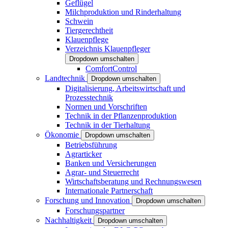
Geflügel
Milchproduktion und Rinderhaltung
Schwein
Tiergerechtheit
Klauenpflege
Verzeichnis Klauenpfleger
Dropdown umschalten
ComfortControl
Landtechnik
Dropdown umschalten
Digitalisierung, Arbeitswirtschaft und
Prozesstechnik
Normen und Vorschriften
Technik in der Pflanzenproduktion
Technik in der Tierhaltung
Ökonomie
Dropdown umschalten
Betriebsführung
Agrarticker
Banken und Versicherungen
Agrar- und Steuerrecht
Wirtschaftsberatung und Rechnungswesen
Internationale Partnerschaft
Forschung und Innovation
Dropdown umschalten
Forschungspartner
Nachhaltigkeit
Dropdown umschalten