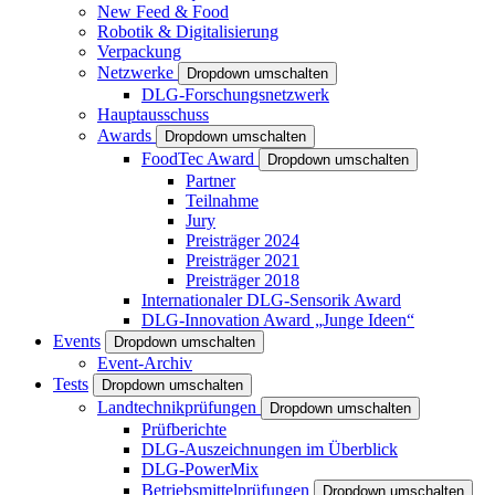
New Feed & Food
Robotik & Digitalisierung
Verpackung
Netzwerke
Dropdown umschalten
DLG-Forschungsnetzwerk
Hauptausschuss
Awards
Dropdown umschalten
FoodTec Award
Dropdown umschalten
Partner
Teilnahme
Jury
Preisträger 2024
Preisträger 2021
Preisträger 2018
Internationaler DLG-Sensorik Award
DLG-Innovation Award „Junge Ideen“
Events
Dropdown umschalten
Event-Archiv
Tests
Dropdown umschalten
Landtechnikprüfungen
Dropdown umschalten
Prüfberichte
DLG-Auszeichnungen im Überblick
DLG-PowerMix
Betriebsmittelprüfungen
Dropdown umschalten