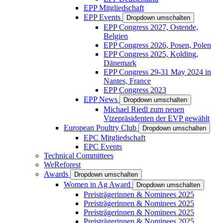
EPP Mitgliedschaft
EPP Events
Dropdown umschalten
EPP Congress 2027, Ostende,
Belgien
EPP Congress 2026, Posen, Polen
EPP Congress 2025, Kolding,
Dänemark
EPP Congress 29-31 May 2024 in
Nantes, France
EPP Congress 2023
EPP News
Dropdown umschalten
Michael Riedl zum neuen
Vizepräsidenten der EVP gewählt
European Poultry Club
Dropdown umschalten
EPC Mitgliedschaft
EPC Events
Technical Committees
WeReforest
Awards
Dropdown umschalten
Women in Ag Award
Dropdown umschalten
Preisträgerinnen & Nominees 2025
Preisträgerinnen & Nominees 2025
Preisträgerinnen & Nominees 2025
Preisträgerinnen & Nominees 2025