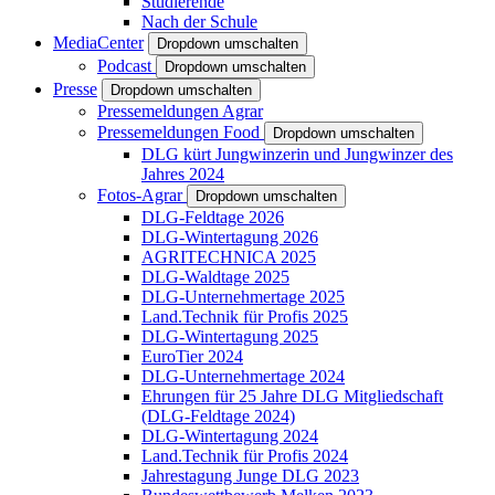
Studierende
Nach der Schule
MediaCenter
Dropdown umschalten
Podcast
Dropdown umschalten
Presse
Dropdown umschalten
Pressemeldungen Agrar
Pressemeldungen Food
Dropdown umschalten
DLG kürt Jungwinzerin und Jungwinzer des
Jahres 2024
Fotos-Agrar
Dropdown umschalten
DLG-Feldtage 2026
DLG-Wintertagung 2026
AGRITECHNICA 2025
DLG-Waldtage 2025
DLG-Unternehmertage 2025
Land.Technik für Profis 2025
DLG-Wintertagung 2025
EuroTier 2024
DLG-Unternehmertage 2024
Ehrungen für 25 Jahre DLG Mitgliedschaft
(DLG-Feldtage 2024)
DLG-Wintertagung 2024
Land.Technik für Profis 2024
Jahrestagung Junge DLG 2023