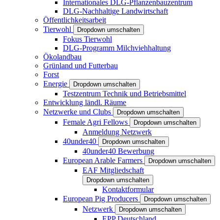
Internationales DLG-Pflanzenbauzentrum
DLG-Nachhaltige Landwirtschaft
Öffentlichkeitsarbeit
Tierwohl
Dropdown umschalten
Fokus Tierwohl
DLG-Programm Milchviehhaltung
Ökolandbau
Grünland und Futterbau
Forst
Energie
Dropdown umschalten
Testzentrum Technik und Betriebsmittel
Entwicklung ländl. Räume
Netzwerke und Clubs
Dropdown umschalten
Female Agri Fellows
Dropdown umschalten
Anmeldung Netzwerk
40under40
Dropdown umschalten
40under40 Bewerbung
European Arable Farmers
Dropdown umschalten
EAF Mitgliedschaft
Dropdown umschalten
Kontaktformular
European Pig Producers
Dropdown umschalten
Netzwerk
Dropdown umschalten
EPP Deutschland