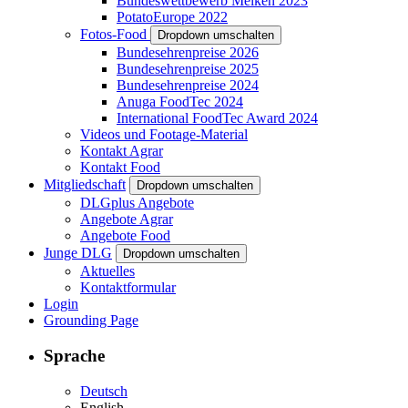
Bundeswettbewerb Melken 2023
PotatoEurope 2022
Fotos-Food
Dropdown umschalten
Bundesehrenpreise 2026
Bundesehrenpreise 2025
Bundesehrenpreise 2024
Anuga FoodTec 2024
International FoodTec Award 2024
Videos und Footage-Material
Kontakt Agrar
Kontakt Food
Mitgliedschaft
Dropdown umschalten
DLGplus Angebote
Angebote Agrar
Angebote Food
Junge DLG
Dropdown umschalten
Aktuelles
Kontaktformular
Login
Grounding Page
Sprache
Deutsch
English