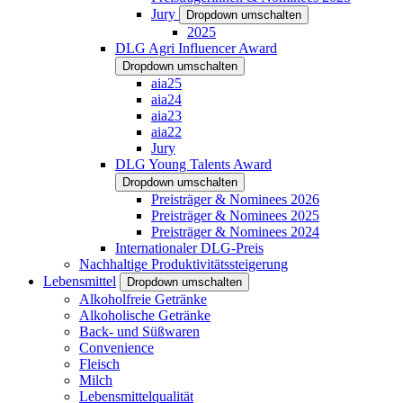
Jury
Dropdown umschalten
2025
DLG Agri Influencer Award
Dropdown umschalten
aia25
aia24
aia23
aia22
Jury
DLG Young Talents Award
Dropdown umschalten
Preisträger & Nominees 2026
Preisträger & Nominees 2025
Preisträger & Nominees 2024
Internationaler DLG-Preis
Nachhaltige Produktivitätssteigerung
Lebensmittel
Dropdown umschalten
Alkoholfreie Getränke
Alkoholische Getränke
Back- und Süßwaren
Convenience
Fleisch
Milch
Lebensmittelqualität