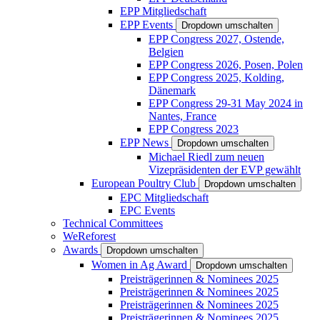
EPP Mitgliedschaft
EPP Events
Dropdown umschalten
EPP Congress 2027, Ostende,
Belgien
EPP Congress 2026, Posen, Polen
EPP Congress 2025, Kolding,
Dänemark
EPP Congress 29-31 May 2024 in
Nantes, France
EPP Congress 2023
EPP News
Dropdown umschalten
Michael Riedl zum neuen
Vizepräsidenten der EVP gewählt
European Poultry Club
Dropdown umschalten
EPC Mitgliedschaft
EPC Events
Technical Committees
WeReforest
Awards
Dropdown umschalten
Women in Ag Award
Dropdown umschalten
Preisträgerinnen & Nominees 2025
Preisträgerinnen & Nominees 2025
Preisträgerinnen & Nominees 2025
Preisträgerinnen & Nominees 2025