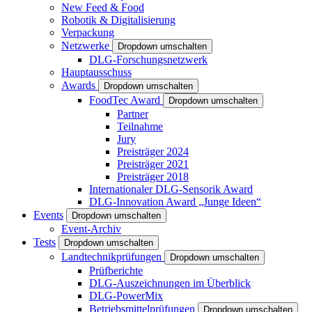
New Feed & Food
Robotik & Digitalisierung
Verpackung
Netzwerke
Dropdown umschalten
DLG-Forschungsnetzwerk
Hauptausschuss
Awards
Dropdown umschalten
FoodTec Award
Dropdown umschalten
Partner
Teilnahme
Jury
Preisträger 2024
Preisträger 2021
Preisträger 2018
Internationaler DLG-Sensorik Award
DLG-Innovation Award „Junge Ideen“
Events
Dropdown umschalten
Event-Archiv
Tests
Dropdown umschalten
Landtechnikprüfungen
Dropdown umschalten
Prüfberichte
DLG-Auszeichnungen im Überblick
DLG-PowerMix
Betriebsmittelprüfungen
Dropdown umschalten