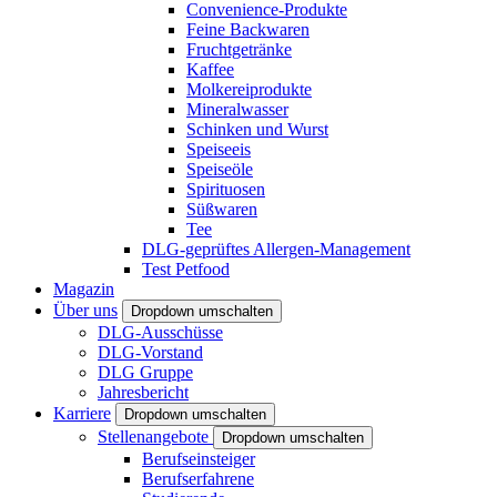
Convenience-Produkte
Feine Backwaren
Fruchtgetränke
Kaffee
Molkereiprodukte
Mineralwasser
Schinken und Wurst
Speiseeis
Speiseöle
Spirituosen
Süßwaren
Tee
DLG-geprüftes Allergen-Management
Test Petfood
Magazin
Über uns
Dropdown umschalten
DLG-Ausschüsse
DLG-Vorstand
DLG Gruppe
Jahresbericht
Karriere
Dropdown umschalten
Stellenangebote
Dropdown umschalten
Berufseinsteiger
Berufserfahrene