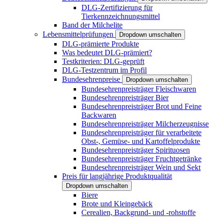
DLG-Zertifizierung für
Tierkennzeichnungsmittel
Band der Milchelite
Lebensmittelprüfungen
Dropdown umschalten
DLG-prämierte Produkte
Was bedeutet DLG-prämiert?
Testkriterien: DLG-geprüft
DLG-Testzentrum im Profil
Bundesehrenpreise
Dropdown umschalten
Bundesehrenpreisträger Fleischwaren
Bundesehrenpreisträger Bier
Bundesehrenpreisträger Brot und Feine
Backwaren
Bundesehrenpreisträger Milcherzeugnisse
Bundesehrenpreisträger für verarbeitete
Obst-, Gemüse- und Kartoffelprodukte
Bundesehrenpreisträger Spirituosen
Bundesehrenpreisträger Fruchtgetränke
Bundesehrenpreisträger Wein und Sekt
Preis für langjährige Produktqualität
Dropdown umschalten
Biere
Brote und Kleingebäck
Cerealien, Backgrund- und -rohstoffe