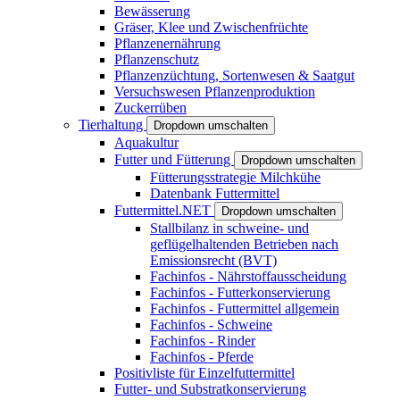
Bewässerung
Gräser, Klee und Zwischenfrüchte
Pflanzenernährung
Pflanzenschutz
Pflanzenzüchtung, Sortenwesen & Saatgut
Versuchswesen Pflanzenproduktion
Zuckerrüben
Tierhaltung
Dropdown umschalten
Aquakultur
Futter und Fütterung
Dropdown umschalten
Fütterungsstrategie Milchkühe
Datenbank Futtermittel
Futtermittel.NET
Dropdown umschalten
Stallbilanz in schweine- und
geflügelhaltenden Betrieben nach
Emissionsrecht (BVT)
Fachinfos - Nährstoffausscheidung
Fachinfos - Futterkonservierung
Fachinfos - Futtermittel allgemein
Fachinfos - Schweine
Fachinfos - Rinder
Fachinfos - Pferde
Positivliste für Einzelfuttermittel
Futter- und Substratkonservierung