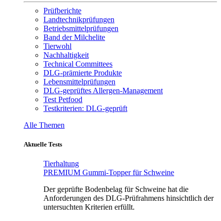
Prüfberichte
Landtechnikprüfungen
Betriebsmittelprüfungen
Band der Milchelite
Tierwohl
Nachhaltigkeit
Technical Committees
DLG-prämierte Produkte
Lebensmittelprüfungen
DLG-geprüftes Allergen-Management
Test Petfood
Testkriterien: DLG-geprüft
Alle Themen
Aktuelle Tests
Tierhaltung
PREMIUM Gummi-Topper für Schweine
Der geprüfte Bodenbelag für Schweine hat die
Anforderungen des DLG-Prüfrahmens hinsichtlich der
untersuchten Kriterien erfüllt.