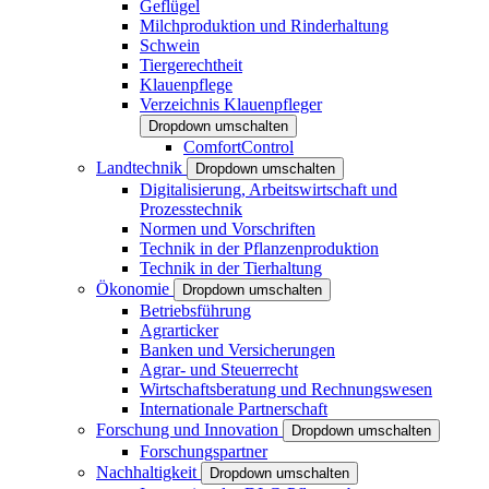
Geflügel
Milchproduktion und Rinderhaltung
Schwein
Tiergerechtheit
Klauenpflege
Verzeichnis Klauenpfleger
Dropdown umschalten
ComfortControl
Landtechnik
Dropdown umschalten
Digitalisierung, Arbeitswirtschaft und
Prozesstechnik
Normen und Vorschriften
Technik in der Pflanzenproduktion
Technik in der Tierhaltung
Ökonomie
Dropdown umschalten
Betriebsführung
Agrarticker
Banken und Versicherungen
Agrar- und Steuerrecht
Wirtschaftsberatung und Rechnungswesen
Internationale Partnerschaft
Forschung und Innovation
Dropdown umschalten
Forschungspartner
Nachhaltigkeit
Dropdown umschalten