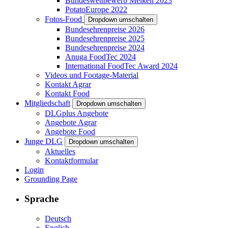
Bundeswettbewerb Melken 2023
PotatoEurope 2022
Fotos-Food
Dropdown umschalten
Bundesehrenpreise 2026
Bundesehrenpreise 2025
Bundesehrenpreise 2024
Anuga FoodTec 2024
International FoodTec Award 2024
Videos und Footage-Material
Kontakt Agrar
Kontakt Food
Mitgliedschaft
Dropdown umschalten
DLGplus Angebote
Angebote Agrar
Angebote Food
Junge DLG
Dropdown umschalten
Aktuelles
Kontaktformular
Login
Grounding Page
Sprache
Deutsch
English