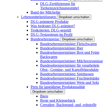
DLG-Zertifizierung für
Tierkennzeichnungsmittel
Band der Milchelite
Lebensmittelprüfungen
Dropdown umschalten
DLG-prämierte Produkte
Was bedeutet DLG-prämiert?
Testkriterien: DLG-geprüft
DLG-Testzentrum im Profil
Bundesehrenpreise
Dropdown umschalten
Bundesehrenpreisträger Fleischwaren
Bundesehrenpreisträger Bier
Bundesehrenpreisträger Brot und Feine
Backwaren
Bundesehrenpreisträger Milcherzeugnisse
Bundesehrenpreisträger für verarbeitete
Obst-, Gemüse- und Kartoffelprodukte
Bundesehrenpreisträger Spirituosen
Bundesehrenpreisträger Fruchtgetränke
Bundesehrenpreisträger Wein und Sekt
Preis für langjährige Produktqualität
Dropdown umschalten
Biere
Brote und Kleingebäck
Cerealien, Backgrund- und -rohstoffe