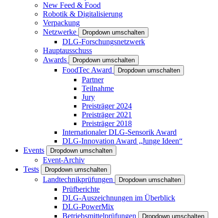
New Feed & Food
Robotik & Digitalisierung
Verpackung
Netzwerke
Dropdown umschalten
DLG-Forschungsnetzwerk
Hauptausschuss
Awards
Dropdown umschalten
FoodTec Award
Dropdown umschalten
Partner
Teilnahme
Jury
Preisträger 2024
Preisträger 2021
Preisträger 2018
Internationaler DLG-Sensorik Award
DLG-Innovation Award „Junge Ideen“
Events
Dropdown umschalten
Event-Archiv
Tests
Dropdown umschalten
Landtechnikprüfungen
Dropdown umschalten
Prüfberichte
DLG-Auszeichnungen im Überblick
DLG-PowerMix
Betriebsmittelprüfungen
Dropdown umschalten