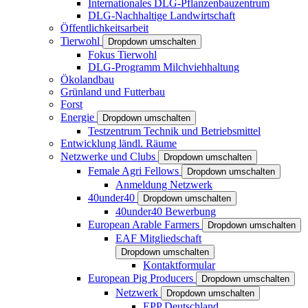
Internationales DLG-Pflanzenbauzentrum
DLG-Nachhaltige Landwirtschaft
Öffentlichkeitsarbeit
Tierwohl
Dropdown umschalten
Fokus Tierwohl
DLG-Programm Milchviehhaltung
Ökolandbau
Grünland und Futterbau
Forst
Energie
Dropdown umschalten
Testzentrum Technik und Betriebsmittel
Entwicklung ländl. Räume
Netzwerke und Clubs
Dropdown umschalten
Female Agri Fellows
Dropdown umschalten
Anmeldung Netzwerk
40under40
Dropdown umschalten
40under40 Bewerbung
European Arable Farmers
Dropdown umschalten
EAF Mitgliedschaft
Dropdown umschalten
Kontaktformular
European Pig Producers
Dropdown umschalten
Netzwerk
Dropdown umschalten
EPP Deutschland