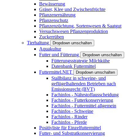
Bewässerung
Gräser, Klee und Zwischenfrüchte
Pflanzenernährung
Pflanzenschutz
Pflanzenzüchtung, Sortenwesen & Saatgut
Versuchswesen Pflanzenproduktion
Zuckerrüben
Tierhaltung
Dropdown umschalten
Aquakultur
Futter und Fütterung
Dropdown umschalten
Fütterungsstrategie Milchkühe
Datenbank Futtermittel
Futtermittel.NET
Dropdown umschalten
Stallbilanz in schweine- und
geflügelhaltenden Betrieben nach
Emissionsrecht (BVT)
Fachinfos - Nährstoffausscheidung
Fachinfos - Futterkonservierung
Fachinfos - Futtermittel allgemein
Fachinfos - Schweine
Fachinfos - Rinder
Fachinfos - Pferde
Positivliste für Einzelfuttermittel
Futter- und Substratkonservierung