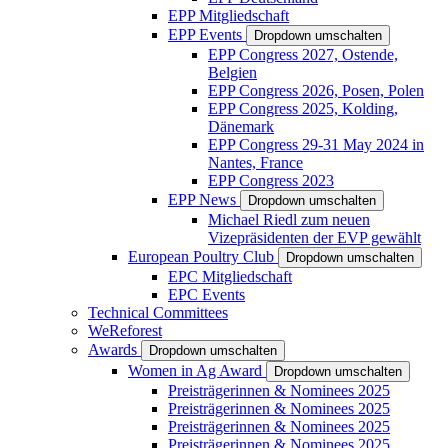
EPP Mitgliedschaft
EPP Events
Dropdown umschalten
EPP Congress 2027, Ostende,
Belgien
EPP Congress 2026, Posen, Polen
EPP Congress 2025, Kolding,
Dänemark
EPP Congress 29-31 May 2024 in
Nantes, France
EPP Congress 2023
EPP News
Dropdown umschalten
Michael Riedl zum neuen
Vizepräsidenten der EVP gewählt
European Poultry Club
Dropdown umschalten
EPC Mitgliedschaft
EPC Events
Technical Committees
WeReforest
Awards
Dropdown umschalten
Women in Ag Award
Dropdown umschalten
Preisträgerinnen & Nominees 2025
Preisträgerinnen & Nominees 2025
Preisträgerinnen & Nominees 2025
Preisträgerinnen & Nominees 2025