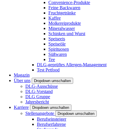
Convenience-Produkte
Feine Backwaren
Fruchtgetränke
Kaffee
Molkereiprodukte
Mineralwasser
Schinken und Wurst
Speiseeis
Speiseöle
Spirituosen
Süßwaren
Tee
DLG-geprüftes Allergen-Management
Test Petfood
Magazin
Über uns
Dropdown umschalten
DLG-Ausschüsse
DLG-Vorstand
DLG Gruppe
Jahresbericht
Karriere
Dropdown umschalten
Stellenangebote
Dropdown umschalten
Berufseinsteiger
Berufserfahrene