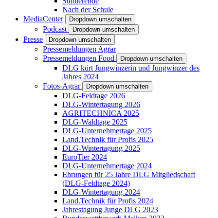
Studierende
Nach der Schule
MediaCenter
Dropdown umschalten
Podcast
Dropdown umschalten
Presse
Dropdown umschalten
Pressemeldungen Agrar
Pressemeldungen Food
Dropdown umschalten
DLG kürt Jungwinzerin und Jungwinzer des
Jahres 2024
Fotos-Agrar
Dropdown umschalten
DLG-Feldtage 2026
DLG-Wintertagung 2026
AGRITECHNICA 2025
DLG-Waldtage 2025
DLG-Unternehmertage 2025
Land.Technik für Profis 2025
DLG-Wintertagung 2025
EuroTier 2024
DLG-Unternehmertage 2024
Ehrungen für 25 Jahre DLG Mitgliedschaft
(DLG-Feldtage 2024)
DLG-Wintertagung 2024
Land.Technik für Profis 2024
Jahrestagung Junge DLG 2023