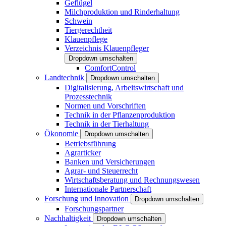
Geflügel
Milchproduktion und Rinderhaltung
Schwein
Tiergerechtheit
Klauenpflege
Verzeichnis Klauenpfleger
Dropdown umschalten
ComfortControl
Landtechnik
Dropdown umschalten
Digitalisierung, Arbeitswirtschaft und
Prozesstechnik
Normen und Vorschriften
Technik in der Pflanzenproduktion
Technik in der Tierhaltung
Ökonomie
Dropdown umschalten
Betriebsführung
Agrarticker
Banken und Versicherungen
Agrar- und Steuerrecht
Wirtschaftsberatung und Rechnungswesen
Internationale Partnerschaft
Forschung und Innovation
Dropdown umschalten
Forschungspartner
Nachhaltigkeit
Dropdown umschalten