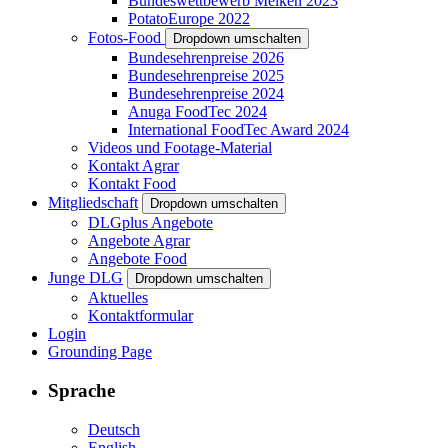
Bundeswettbewerb Melken 2023
PotatoEurope 2022
Fotos-Food
Dropdown umschalten
Bundesehrenpreise 2026
Bundesehrenpreise 2025
Bundesehrenpreise 2024
Anuga FoodTec 2024
International FoodTec Award 2024
Videos und Footage-Material
Kontakt Agrar
Kontakt Food
Mitgliedschaft
Dropdown umschalten
DLGplus Angebote
Angebote Agrar
Angebote Food
Junge DLG
Dropdown umschalten
Aktuelles
Kontaktformular
Login
Grounding Page
Sprache
Deutsch
English