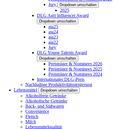
Jury
Dropdown umschalten
2025
DLG Agri Influencer Award
Dropdown umschalten
aia25
aia24
aia23
aia22
Jury
DLG Young Talents Award
Dropdown umschalten
Preisträger & Nominees 2026
Preisträger & Nominees 2025
Preisträger & Nominees 2024
Internationaler DLG-Preis
Nachhaltige Produktivitätssteigerung
Lebensmittel
Dropdown umschalten
Alkoholfreie Getränke
Alkoholische Getränke
Back- und Süßwaren
Convenience
Fleisch
Milch
Lebensmittelqualität