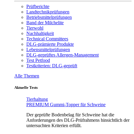
Prüfberichte
Landtechnikprüfungen
Betriebsmittelprüfungen
Band der Milchelite
Tierwohl
Nachhaltigkeit
Technical Committees
DLG-prämierte Produkte
Lebensmittelprüfungen
DLG-geprüftes Allergen-Management
Test Petfood
Testkriterien: DLG-geprüft
Alle Themen
Aktuelle Tests
Tierhaltung
PREMIUM Gummi-Topper für Schweine
Der geprüfte Bodenbelag für Schweine hat die
Anforderungen des DLG-Prüfrahmens hinsichtlich der
untersuchten Kriterien erfüllt.