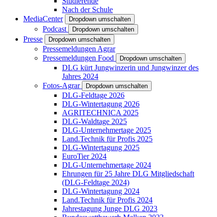
Studierende
Nach der Schule
MediaCenter
Dropdown umschalten
Podcast
Dropdown umschalten
Presse
Dropdown umschalten
Pressemeldungen Agrar
Pressemeldungen Food
Dropdown umschalten
DLG kürt Jungwinzerin und Jungwinzer des
Jahres 2024
Fotos-Agrar
Dropdown umschalten
DLG-Feldtage 2026
DLG-Wintertagung 2026
AGRITECHNICA 2025
DLG-Waldtage 2025
DLG-Unternehmertage 2025
Land.Technik für Profis 2025
DLG-Wintertagung 2025
EuroTier 2024
DLG-Unternehmertage 2024
Ehrungen für 25 Jahre DLG Mitgliedschaft
(DLG-Feldtage 2024)
DLG-Wintertagung 2024
Land.Technik für Profis 2024
Jahrestagung Junge DLG 2023