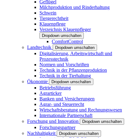
Geflügel
Milchproduktion und Rinderhaltung
Schwein
Tiergerechtheit
Klauenpflege
Verzeichnis Klauenpfleger
Dropdown umschalten
ComfortControl
Landtechnik
Dropdown umschalten
Digitalisierung, Arbeitswirtschaft und
Prozesstechnik
Normen und Vorschriften
Technik in der Pflanzenproduktion
Technik in der Tierhaltung
Ökonomie
Dropdown umschalten
Betriebsführung
Agrarticker
Banken und Versicherungen
Agrar- und Steuerrecht
Wirtschaftsberatung und Rechnungswesen
Internationale Partnerschaft
Forschung und Innovation
Dropdown umschalten
Forschungspartner
Nachhaltigkeit
Dropdown umschalten