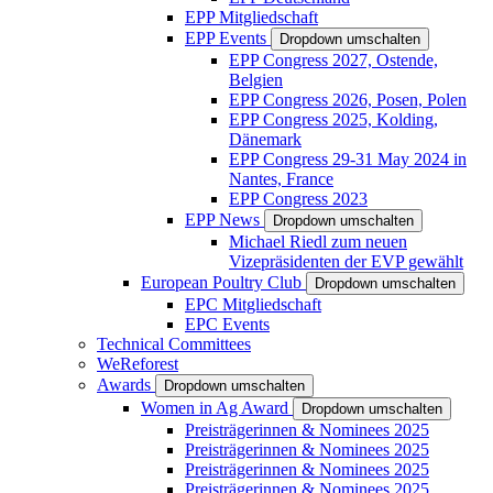
EPP Mitgliedschaft
EPP Events
Dropdown umschalten
EPP Congress 2027, Ostende,
Belgien
EPP Congress 2026, Posen, Polen
EPP Congress 2025, Kolding,
Dänemark
EPP Congress 29-31 May 2024 in
Nantes, France
EPP Congress 2023
EPP News
Dropdown umschalten
Michael Riedl zum neuen
Vizepräsidenten der EVP gewählt
European Poultry Club
Dropdown umschalten
EPC Mitgliedschaft
EPC Events
Technical Committees
WeReforest
Awards
Dropdown umschalten
Women in Ag Award
Dropdown umschalten
Preisträgerinnen & Nominees 2025
Preisträgerinnen & Nominees 2025
Preisträgerinnen & Nominees 2025
Preisträgerinnen & Nominees 2025