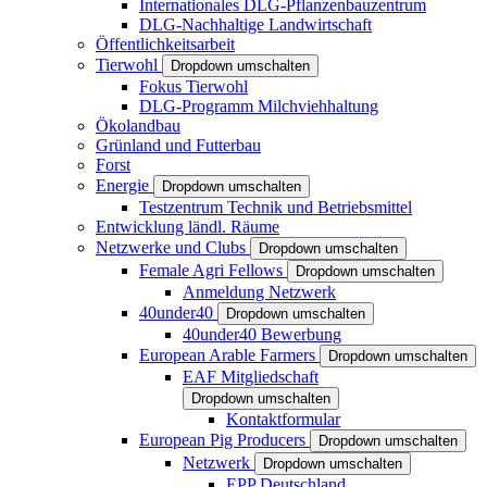
Internationales DLG-Pflanzenbauzentrum
DLG-Nachhaltige Landwirtschaft
Öffentlichkeitsarbeit
Tierwohl
Dropdown umschalten
Fokus Tierwohl
DLG-Programm Milchviehhaltung
Ökolandbau
Grünland und Futterbau
Forst
Energie
Dropdown umschalten
Testzentrum Technik und Betriebsmittel
Entwicklung ländl. Räume
Netzwerke und Clubs
Dropdown umschalten
Female Agri Fellows
Dropdown umschalten
Anmeldung Netzwerk
40under40
Dropdown umschalten
40under40 Bewerbung
European Arable Farmers
Dropdown umschalten
EAF Mitgliedschaft
Dropdown umschalten
Kontaktformular
European Pig Producers
Dropdown umschalten
Netzwerk
Dropdown umschalten
EPP Deutschland