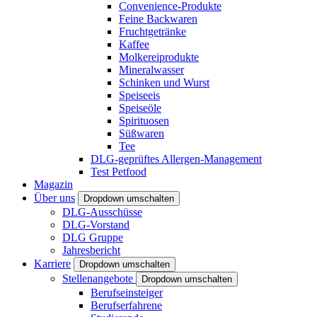
Convenience-Produkte
Feine Backwaren
Fruchtgetränke
Kaffee
Molkereiprodukte
Mineralwasser
Schinken und Wurst
Speiseeis
Speiseöle
Spirituosen
Süßwaren
Tee
DLG-geprüftes Allergen-Management
Test Petfood
Magazin
Über uns
Dropdown umschalten
DLG-Ausschüsse
DLG-Vorstand
DLG Gruppe
Jahresbericht
Karriere
Dropdown umschalten
Stellenangebote
Dropdown umschalten
Berufseinsteiger
Berufserfahrene