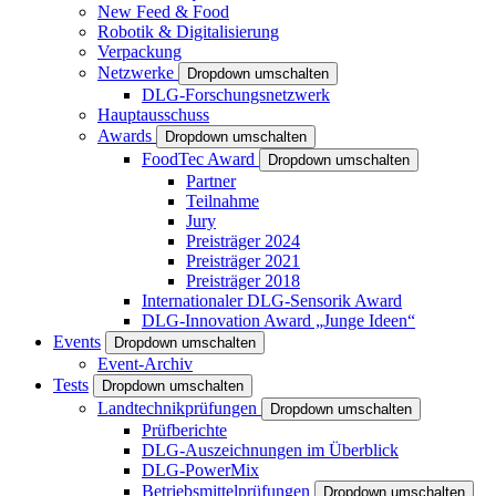
New Feed & Food
Robotik & Digitalisierung
Verpackung
Netzwerke
Dropdown umschalten
DLG-Forschungsnetzwerk
Hauptausschuss
Awards
Dropdown umschalten
FoodTec Award
Dropdown umschalten
Partner
Teilnahme
Jury
Preisträger 2024
Preisträger 2021
Preisträger 2018
Internationaler DLG-Sensorik Award
DLG-Innovation Award „Junge Ideen“
Events
Dropdown umschalten
Event-Archiv
Tests
Dropdown umschalten
Landtechnikprüfungen
Dropdown umschalten
Prüfberichte
DLG-Auszeichnungen im Überblick
DLG-PowerMix
Betriebsmittelprüfungen
Dropdown umschalten