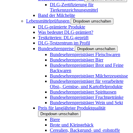
DLG-Zertifizierung für
Tierkennzeichnungsmittel
Band der Milchelite
Lebensmittelprüfungen
Dropdown umschalten
DLG-prämierte Produkte
Was bedeutet DLG-prämiert?
Testkriterien: DLG-geprüft
DLG-Testzentrum im Profil
Bundesehrenpreise
Dropdown umschalten
Bundesehrenpreisträger Fleischwaren
Bundesehrenpreisträger Bier
Bundesehrenpreisträger Brot und Feine
Backwaren
Bundesehrenpreisträger Milcherzeugnisse
Bundesehrenpreisträger für verarbeitete
Obst-, Gemüse- und Kartoffelprodukte
Bundesehrenpreisträger Spirituosen
Bundesehrenpreisträger Fruchtgetränke
Bundesehrenpreisträger Wein und Sekt
Preis für langjährige Produktqualität
Dropdown umschalten
Biere
Brote und Kleingebäck
Cerealien, Backgrund- und -rohstoffe