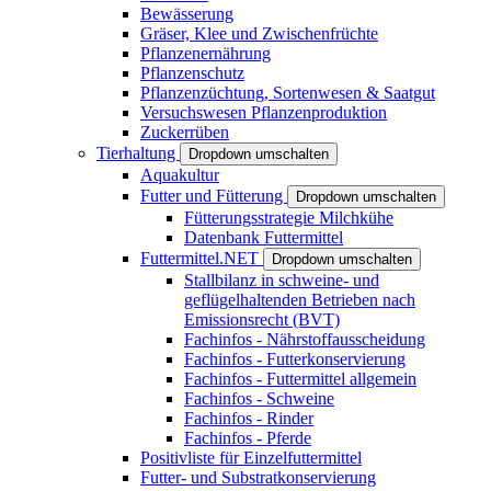
Bewässerung
Gräser, Klee und Zwischenfrüchte
Pflanzenernährung
Pflanzenschutz
Pflanzenzüchtung, Sortenwesen & Saatgut
Versuchswesen Pflanzenproduktion
Zuckerrüben
Tierhaltung
Dropdown umschalten
Aquakultur
Futter und Fütterung
Dropdown umschalten
Fütterungsstrategie Milchkühe
Datenbank Futtermittel
Futtermittel.NET
Dropdown umschalten
Stallbilanz in schweine- und
geflügelhaltenden Betrieben nach
Emissionsrecht (BVT)
Fachinfos - Nährstoffausscheidung
Fachinfos - Futterkonservierung
Fachinfos - Futtermittel allgemein
Fachinfos - Schweine
Fachinfos - Rinder
Fachinfos - Pferde
Positivliste für Einzelfuttermittel
Futter- und Substratkonservierung