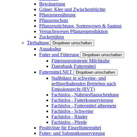
Bewässerung
Gräser, Klee und Zwischenfrüchte
Pflanzenernährung
Pflanzenschutz
Pflanzenzüchtung, Sortenwesen & Saatgut
Versuchswesen Pflanzenproduktion
Zuckerrüben
Tierhaltung
Dropdown umschalten
Aquakultur
Futter und Fütterung
Dropdown umschalten
Fütterungsstrategie Milchkühe
Datenbank Futtermittel
Futtermittel.NET
Dropdown umschalten
Stallbilanz in schweine- und
geflügelhaltenden Betrieben nach
Emissionsrecht (BVT)
Fachinfos - Nährstoffausscheidung
Fachinfos - Futterkonservierung
Fachinfos - Futtermittel allgemein
Fachinfos - Schweine
Fachinfos - Rinder
Fachinfos - Pferde
Positivliste für Einzelfuttermittel
Futter- und Substratkonservierung