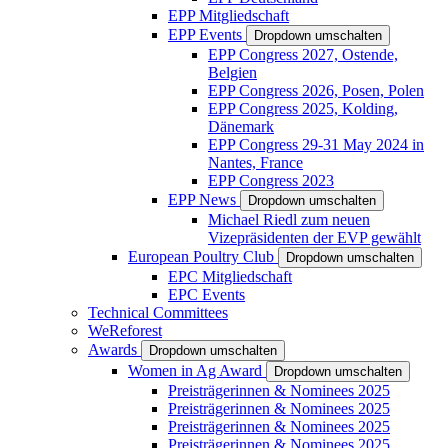
EPP Mitgliedschaft
EPP Events
Dropdown umschalten
EPP Congress 2027, Ostende,
Belgien
EPP Congress 2026, Posen, Polen
EPP Congress 2025, Kolding,
Dänemark
EPP Congress 29-31 May 2024 in
Nantes, France
EPP Congress 2023
EPP News
Dropdown umschalten
Michael Riedl zum neuen
Vizepräsidenten der EVP gewählt
European Poultry Club
Dropdown umschalten
EPC Mitgliedschaft
EPC Events
Technical Committees
WeReforest
Awards
Dropdown umschalten
Women in Ag Award
Dropdown umschalten
Preisträgerinnen & Nominees 2025
Preisträgerinnen & Nominees 2025
Preisträgerinnen & Nominees 2025
Preisträgerinnen & Nominees 2025