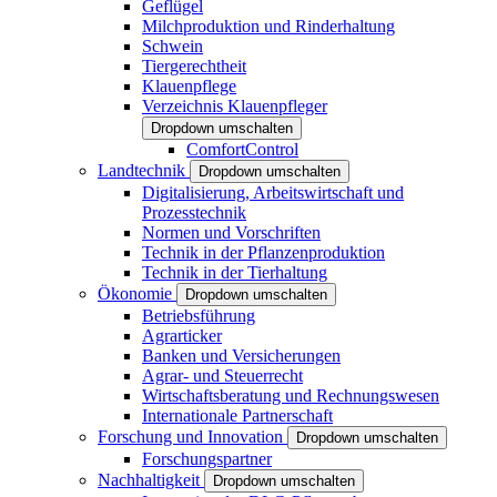
Geflügel
Milchproduktion und Rinderhaltung
Schwein
Tiergerechtheit
Klauenpflege
Verzeichnis Klauenpfleger
Dropdown umschalten
ComfortControl
Landtechnik
Dropdown umschalten
Digitalisierung, Arbeitswirtschaft und
Prozesstechnik
Normen und Vorschriften
Technik in der Pflanzenproduktion
Technik in der Tierhaltung
Ökonomie
Dropdown umschalten
Betriebsführung
Agrarticker
Banken und Versicherungen
Agrar- und Steuerrecht
Wirtschaftsberatung und Rechnungswesen
Internationale Partnerschaft
Forschung und Innovation
Dropdown umschalten
Forschungspartner
Nachhaltigkeit
Dropdown umschalten