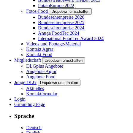
Bundeswettbewerb Melken 2023
PotatoEurope 2022
Fotos-Food
Dropdown umschalten
Bundesehrenpreise 2026
Bundesehrenpreise 2025
Bundesehrenpreise 2024
Anuga FoodTec 2024
International FoodTec Award 2024
Videos und Footage-Material
Kontakt Agrar
Kontakt Food
Mitgliedschaft
Dropdown umschalten
DLGplus Angebote
Angebote Agrar
Angebote Food
Junge DLG
Dropdown umschalten
Aktuelles
Kontaktformular
Login
Grounding Page
Sprache
Deutsch
English