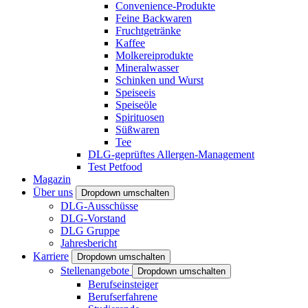
Convenience-Produkte
Feine Backwaren
Fruchtgetränke
Kaffee
Molkereiprodukte
Mineralwasser
Schinken und Wurst
Speiseeis
Speiseöle
Spirituosen
Süßwaren
Tee
DLG-geprüftes Allergen-Management
Test Petfood
Magazin
Über uns
Dropdown umschalten
DLG-Ausschüsse
DLG-Vorstand
DLG Gruppe
Jahresbericht
Karriere
Dropdown umschalten
Stellenangebote
Dropdown umschalten
Berufseinsteiger
Berufserfahrene