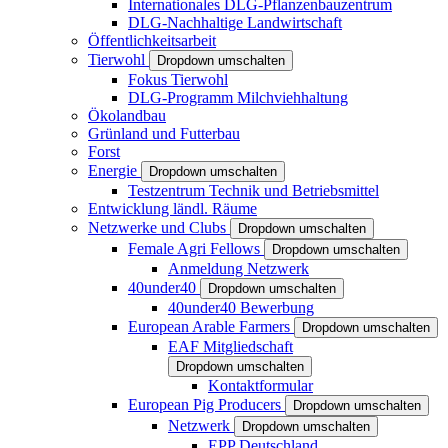
Internationales DLG-Pflanzenbauzentrum
DLG-Nachhaltige Landwirtschaft
Öffentlichkeitsarbeit
Tierwohl
Dropdown umschalten
Fokus Tierwohl
DLG-Programm Milchviehhaltung
Ökolandbau
Grünland und Futterbau
Forst
Energie
Dropdown umschalten
Testzentrum Technik und Betriebsmittel
Entwicklung ländl. Räume
Netzwerke und Clubs
Dropdown umschalten
Female Agri Fellows
Dropdown umschalten
Anmeldung Netzwerk
40under40
Dropdown umschalten
40under40 Bewerbung
European Arable Farmers
Dropdown umschalten
EAF Mitgliedschaft
Dropdown umschalten
Kontaktformular
European Pig Producers
Dropdown umschalten
Netzwerk
Dropdown umschalten
EPP Deutschland