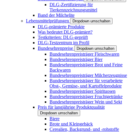
DLG-Zertifizierung für
Tierkennzeichnungsmittel
Band der Milchelite
Lebensmittelprüfungen
Dropdown umschalten
DLG-prämierte Produkte
Was bedeutet DLG-prämiert?
Testkriterien: DLG-geprüft
DLG-Testzentrum im Profil
Bundesehrenpreise
Dropdown umschalten
Bundesehrenpreisträger Fleischwaren
Bundesehrenpreisträger Bier
Bundesehrenpreisträger Brot und Feine
Backwaren
Bundesehrenpreisträger Milcherzeugnisse
Bundesehrenpreisträger für verarbeitete
Obst-, Gemüse- und Kartoffelprodukte
Bundesehrenpreisträger Spirituosen
Bundesehrenpreisträger Fruchtgetränke
Bundesehrenpreisträger Wein und Sekt
Preis für langjährige Produktqualität
Dropdown umschalten
Biere
Brote und Kleingebäck
Cerealien, Backgrund- und -rohstoffe