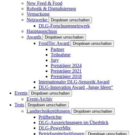
New Feed & Food
Robotik & Digitalisierung
Verpackung
Netzwerke
Dropdown umschalten
DLG-Forschungsnetzwerk
Hauptausschuss
Awards
Dropdown umschalten
FoodTec Award
Dropdown umschalten
Partner
Teilnahme
Jury
Preisträger 2024
Preisträger 2021
Preisträger 2018
Internationaler DLG-Sensorik Award
DLG-Innovation Award „Junge Ideen“
Events
Dropdown umschalten
Event-Archiv
Tests
Dropdown umschalten
Landtechnikprüfungen
Dropdown umschalten
Prüfberichte
DLG-Auszeichnungen im Überblick
DLG-PowerMix
Betriebsmittelprüfungen
Dropdown umschalten