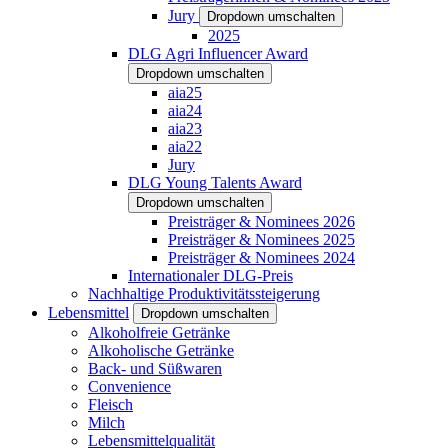
Jury
Dropdown umschalten
2025
DLG Agri Influencer Award
Dropdown umschalten
aia25
aia24
aia23
aia22
Jury
DLG Young Talents Award
Dropdown umschalten
Preisträger & Nominees 2026
Preisträger & Nominees 2025
Preisträger & Nominees 2024
Internationaler DLG-Preis
Nachhaltige Produktivitätssteigerung
Lebensmittel
Dropdown umschalten
Alkoholfreie Getränke
Alkoholische Getränke
Back- und Süßwaren
Convenience
Fleisch
Milch
Lebensmittelqualität