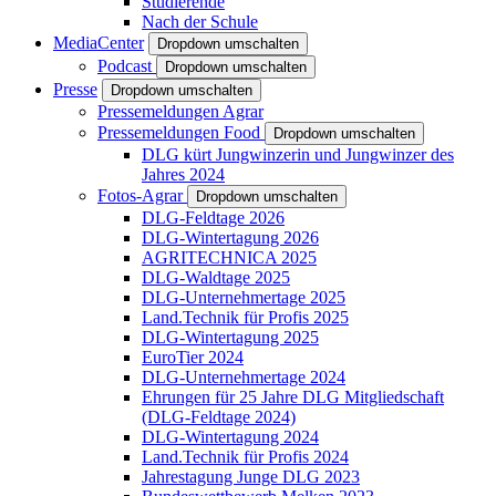
Studierende
Nach der Schule
MediaCenter
Dropdown umschalten
Podcast
Dropdown umschalten
Presse
Dropdown umschalten
Pressemeldungen Agrar
Pressemeldungen Food
Dropdown umschalten
DLG kürt Jungwinzerin und Jungwinzer des
Jahres 2024
Fotos-Agrar
Dropdown umschalten
DLG-Feldtage 2026
DLG-Wintertagung 2026
AGRITECHNICA 2025
DLG-Waldtage 2025
DLG-Unternehmertage 2025
Land.Technik für Profis 2025
DLG-Wintertagung 2025
EuroTier 2024
DLG-Unternehmertage 2024
Ehrungen für 25 Jahre DLG Mitgliedschaft
(DLG-Feldtage 2024)
DLG-Wintertagung 2024
Land.Technik für Profis 2024
Jahrestagung Junge DLG 2023