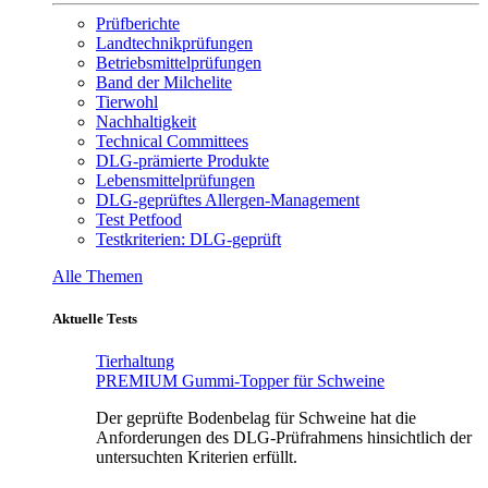
Prüfberichte
Landtechnikprüfungen
Betriebsmittelprüfungen
Band der Milchelite
Tierwohl
Nachhaltigkeit
Technical Committees
DLG-prämierte Produkte
Lebensmittelprüfungen
DLG-geprüftes Allergen-Management
Test Petfood
Testkriterien: DLG-geprüft
Alle Themen
Aktuelle Tests
Tierhaltung
PREMIUM Gummi-Topper für Schweine
Der geprüfte Bodenbelag für Schweine hat die
Anforderungen des DLG-Prüfrahmens hinsichtlich der
untersuchten Kriterien erfüllt.