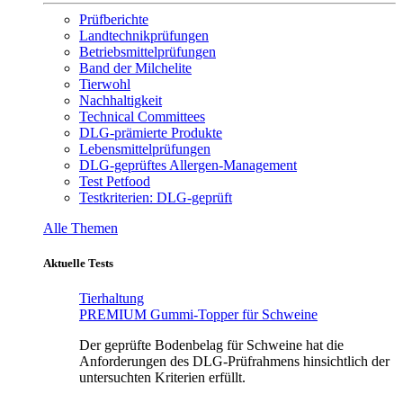
Prüfberichte
Landtechnikprüfungen
Betriebsmittelprüfungen
Band der Milchelite
Tierwohl
Nachhaltigkeit
Technical Committees
DLG-prämierte Produkte
Lebensmittelprüfungen
DLG-geprüftes Allergen-Management
Test Petfood
Testkriterien: DLG-geprüft
Alle Themen
Aktuelle Tests
Tierhaltung
PREMIUM Gummi-Topper für Schweine
Der geprüfte Bodenbelag für Schweine hat die
Anforderungen des DLG-Prüfrahmens hinsichtlich der
untersuchten Kriterien erfüllt.