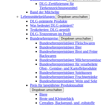
DLG-Zertifizierung für
Tierkennzeichnungsmittel
Band der Milchelite
Lebensmittelprüfungen
Dropdown umschalten
DLG-prämierte Produkte
Was bedeutet DLG-prämiert?
Testkriterien: DLG-geprüft
DLG-Testzentrum im Profil
Bundesehrenpreise
Dropdown umschalten
Bundesehrenpreisträger Fleischwaren
Bundesehrenpreisträger Bier
Bundesehrenpreisträger Brot und Feine
Backwaren
Bundesehrenpreisträger Milcherzeugnisse
Bundesehrenpreisträger für verarbeitete
Obst-, Gemüse- und Kartoffelprodukte
Bundesehrenpreisträger Spirituosen
Bundesehrenpreisträger Fruchtgetränke
Bundesehrenpreisträger Wein und Sekt
Preis für langjährige Produktqualität
Dropdown umschalten
Biere
Brote und Kleingebäck
Cerealien, Backgrund- und -rohstoffe