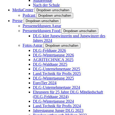
Studierende
Nach der Schule
MediaCenter
Dropdown umschalten
Podcast
Dropdown umschalten
Presse
Dropdown umschalten
Pressemeldungen Agrar
Pressemeldungen Food
Dropdown umschalten
DLG kürt Jungwinzerin und Jungwinzer des
Jahres 2024
Fotos-Agrar
Dropdown umschalten
DLG-Feldtage 2026
DLG-Wintertagung 2026
AGRITECHNICA 2025
DLG-Waldtage 2025
DLG-Unternehmertage 2025
Land.Technik für Profis 2025
DLG-Wintertagung 2025
EuroTier 2024
DLG-Unternehmertage 2024
Ehrungen für 25 Jahre DLG Mitgliedschaft
(DLG-Feldtage 2024)
DLG-Wintertagung 2024
Land.Technik für Profis 2024
Jahrestagung Junge DLG 2023