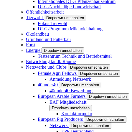
Internationales DLG-Pflanzenbauzentrum
DLG-Nachhaltige Landwirtschaft
Öffentlichkeitsarbeit
Tierwohl
Dropdown umschalten
Fokus Tierwohl
DLG-Programm Milchviehhaltung
Ökolandbau
Grünland und Futterbau
Forst
Energie
Dropdown umschalten
Testzentrum Technik und Betriebsmittel
Entwicklung ländl. Räume
Netzwerke und Clubs
Dropdown umschalten
Female Agri Fellows
Dropdown umschalten
Anmeldung Netzwerk
40under40
Dropdown umschalten
40under40 Bewerbung
European Arable Farmers
Dropdown umschalten
EAF Mitgliedschaft
Dropdown umschalten
Kontaktformular
European Pig Producers
Dropdown umschalten
Netzwerk
Dropdown umschalten
EPP Deutschland