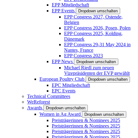
EPP Mitgliedschaft
EPP Events
Dropdown umschalten
EPP Congress 2027, Ostende,
Belgien
EPP Congress 2026, Posen, Polen
EPP Congress 2025, Kolding,
Dänemark
EPP Congress 29-31 May 2024 in
Nantes, France
EPP Congress 2023
EPP News
Dropdown umschalten
Michael Riedl zum neuen
Vizepräsidenten der EVP gewählt
European Poultry Club
Dropdown umschalten
EPC Mitgliedschaft
EPC Events
Technical Committees
WeReforest
Awards
Dropdown umschalten
Women in Ag Award
Dropdown umschalten
Preisträgerinnen & Nominees 2025
Preisträgerinnen & Nominees 2025
Preisträgerinnen & Nominees 2025
Preisträgerinnen & Nominees 2025