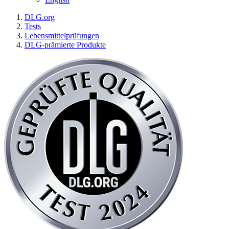
DLG.org
Tests
Lebensmittelprüfungen
DLG-prämierte Produkte