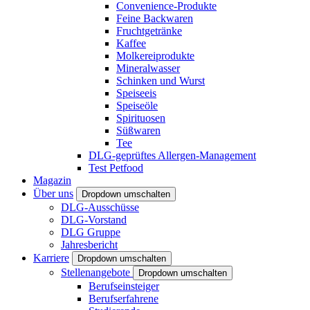
Convenience-Produkte
Feine Backwaren
Fruchtgetränke
Kaffee
Molkereiprodukte
Mineralwasser
Schinken und Wurst
Speiseeis
Speiseöle
Spirituosen
Süßwaren
Tee
DLG-geprüftes Allergen-Management
Test Petfood
Magazin
Über uns
Dropdown umschalten
DLG-Ausschüsse
DLG-Vorstand
DLG Gruppe
Jahresbericht
Karriere
Dropdown umschalten
Stellenangebote
Dropdown umschalten
Berufseinsteiger
Berufserfahrene