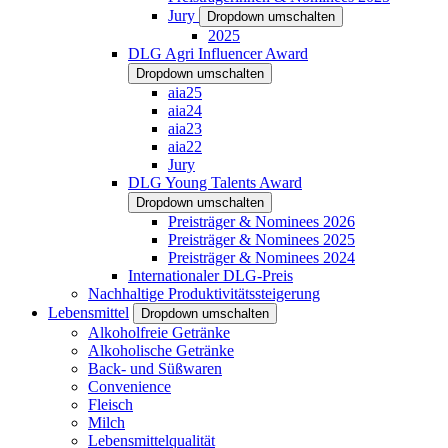
Jury
Dropdown umschalten
2025
DLG Agri Influencer Award
Dropdown umschalten
aia25
aia24
aia23
aia22
Jury
DLG Young Talents Award
Dropdown umschalten
Preisträger & Nominees 2026
Preisträger & Nominees 2025
Preisträger & Nominees 2024
Internationaler DLG-Preis
Nachhaltige Produktivitätssteigerung
Lebensmittel
Dropdown umschalten
Alkoholfreie Getränke
Alkoholische Getränke
Back- und Süßwaren
Convenience
Fleisch
Milch
Lebensmittelqualität