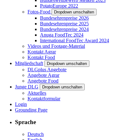
Bundeswettbewerb Melken 2023
PotatoEurope 2022
Fotos-Food
Dropdown umschalten
Bundesehrenpreise 2026
Bundesehrenpreise 2025
Bundesehrenpreise 2024
Anuga FoodTec 2024
International FoodTec Award 2024
Videos und Footage-Material
Kontakt Agrar
Kontakt Food
Mitgliedschaft
Dropdown umschalten
DLGplus Angebote
Angebote Agrar
Angebote Food
Junge DLG
Dropdown umschalten
Aktuelles
Kontaktformular
Login
Grounding Page
Sprache
Deutsch
English