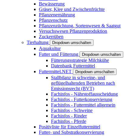
Bewässerung
Gräser, Klee und Zwischenfrüchte
Pflanzenernährung
Pflanzenschutz
Pflanzenzüchtung, Sortenwesen & Saatgut
Versuchswesen Pflanzenproduktion
Zuckerrüben
Tierhaltung
Dropdown umschalten
Aquakultur
Futter und Fütterung
Dropdown umschalten
Fütterungsstrategie Milchkühe
Datenbank Futtermittel
Futtermittel.NET
Dropdown umschalten
Stallbilanz in schweine- und
geflügelhaltenden Betrieben nach
Emissionsrecht (BVT)
Fachinfos - Nährstoffausscheidung
Fachinfos - Futterkonservierung
Fachinfos - Futtermittel allgemein
Fachinfos - Schweine
Fachinfos - Rinder
Fachinfos - Pferde
Positivliste für Einzelfuttermittel
Futter- und Substratkonservierung