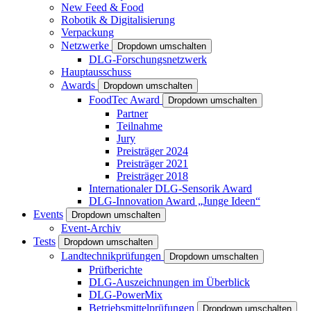
New Feed & Food
Robotik & Digitalisierung
Verpackung
Netzwerke
Dropdown umschalten
DLG-Forschungsnetzwerk
Hauptausschuss
Awards
Dropdown umschalten
FoodTec Award
Dropdown umschalten
Partner
Teilnahme
Jury
Preisträger 2024
Preisträger 2021
Preisträger 2018
Internationaler DLG-Sensorik Award
DLG-Innovation Award „Junge Ideen“
Events
Dropdown umschalten
Event-Archiv
Tests
Dropdown umschalten
Landtechnikprüfungen
Dropdown umschalten
Prüfberichte
DLG-Auszeichnungen im Überblick
DLG-PowerMix
Betriebsmittelprüfungen
Dropdown umschalten