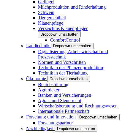
Geflügel
Milchproduktion und Rinderhaltung
Schwein
Tiergerechtheit
Klauenpflege
Verzeichnis Klauenpfleger
Dropdown umschalten
ComfortControl
Landtechnik
Dropdown umschalten
Digitalisierung, Arbeitswirtschaft und
Prozesstechnik
Normen und Vorschriften
Technik in der Pflanzenproduktion
Technik in der Tierhaltung
Ökonomie
Dropdown umschalten
Betriebsführung
Agrarticker
Banken und Versicherungen
Agrar- und Steuerrecht
Wirtschaftsberatung und Rechnungswesen
Internationale Partnerschaft
Forschung und Innovation
Dropdown umschalten
Forschungspartner
Nachhaltigkeit
Dropdown umschalten