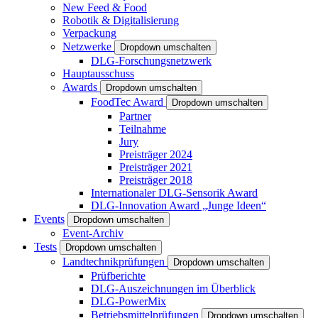
New Feed & Food
Robotik & Digitalisierung
Verpackung
Netzwerke
Dropdown umschalten
DLG-Forschungsnetzwerk
Hauptausschuss
Awards
Dropdown umschalten
FoodTec Award
Dropdown umschalten
Partner
Teilnahme
Jury
Preisträger 2024
Preisträger 2021
Preisträger 2018
Internationaler DLG-Sensorik Award
DLG-Innovation Award „Junge Ideen“
Events
Dropdown umschalten
Event-Archiv
Tests
Dropdown umschalten
Landtechnikprüfungen
Dropdown umschalten
Prüfberichte
DLG-Auszeichnungen im Überblick
DLG-PowerMix
Betriebsmittelprüfungen
Dropdown umschalten