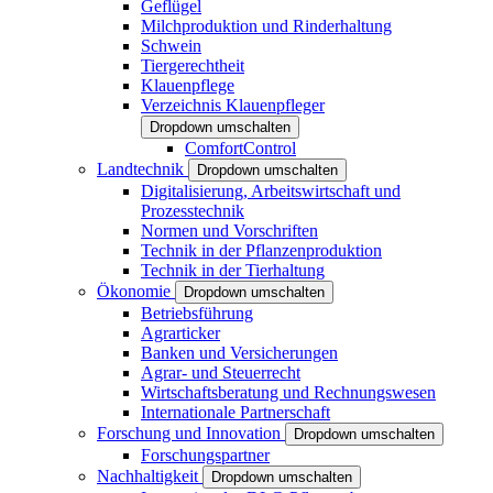
Geflügel
Milchproduktion und Rinderhaltung
Schwein
Tiergerechtheit
Klauenpflege
Verzeichnis Klauenpfleger
Dropdown umschalten
ComfortControl
Landtechnik
Dropdown umschalten
Digitalisierung, Arbeitswirtschaft und
Prozesstechnik
Normen und Vorschriften
Technik in der Pflanzenproduktion
Technik in der Tierhaltung
Ökonomie
Dropdown umschalten
Betriebsführung
Agrarticker
Banken und Versicherungen
Agrar- und Steuerrecht
Wirtschaftsberatung und Rechnungswesen
Internationale Partnerschaft
Forschung und Innovation
Dropdown umschalten
Forschungspartner
Nachhaltigkeit
Dropdown umschalten