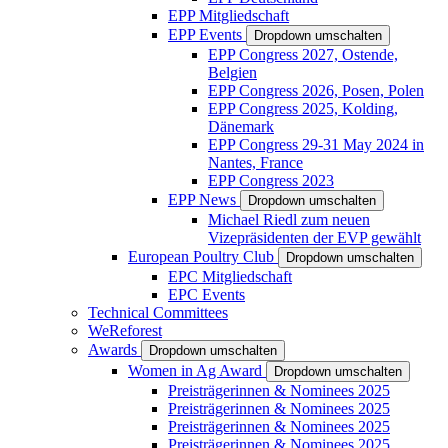
EPP Mitgliedschaft
EPP Events
Dropdown umschalten
EPP Congress 2027, Ostende,
Belgien
EPP Congress 2026, Posen, Polen
EPP Congress 2025, Kolding,
Dänemark
EPP Congress 29-31 May 2024 in
Nantes, France
EPP Congress 2023
EPP News
Dropdown umschalten
Michael Riedl zum neuen
Vizepräsidenten der EVP gewählt
European Poultry Club
Dropdown umschalten
EPC Mitgliedschaft
EPC Events
Technical Committees
WeReforest
Awards
Dropdown umschalten
Women in Ag Award
Dropdown umschalten
Preisträgerinnen & Nominees 2025
Preisträgerinnen & Nominees 2025
Preisträgerinnen & Nominees 2025
Preisträgerinnen & Nominees 2025