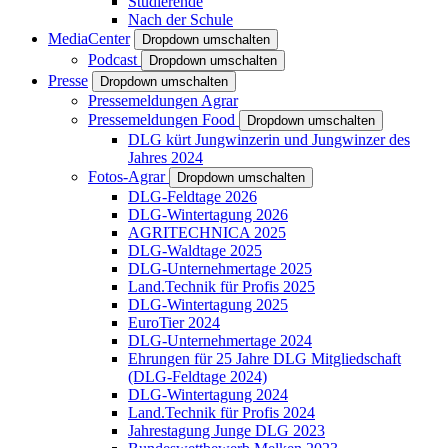
Studierende
Nach der Schule
MediaCenter
Dropdown umschalten
Podcast
Dropdown umschalten
Presse
Dropdown umschalten
Pressemeldungen Agrar
Pressemeldungen Food
Dropdown umschalten
DLG kürt Jungwinzerin und Jungwinzer des
Jahres 2024
Fotos-Agrar
Dropdown umschalten
DLG-Feldtage 2026
DLG-Wintertagung 2026
AGRITECHNICA 2025
DLG-Waldtage 2025
DLG-Unternehmertage 2025
Land.Technik für Profis 2025
DLG-Wintertagung 2025
EuroTier 2024
DLG-Unternehmertage 2024
Ehrungen für 25 Jahre DLG Mitgliedschaft
(DLG-Feldtage 2024)
DLG-Wintertagung 2024
Land.Technik für Profis 2024
Jahrestagung Junge DLG 2023