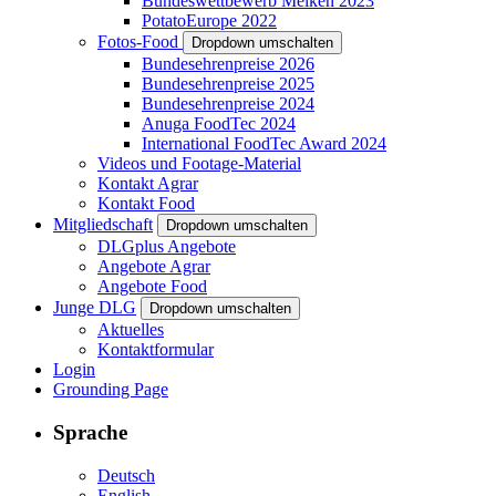
Bundeswettbewerb Melken 2023
PotatoEurope 2022
Fotos-Food
Dropdown umschalten
Bundesehrenpreise 2026
Bundesehrenpreise 2025
Bundesehrenpreise 2024
Anuga FoodTec 2024
International FoodTec Award 2024
Videos und Footage-Material
Kontakt Agrar
Kontakt Food
Mitgliedschaft
Dropdown umschalten
DLGplus Angebote
Angebote Agrar
Angebote Food
Junge DLG
Dropdown umschalten
Aktuelles
Kontaktformular
Login
Grounding Page
Sprache
Deutsch
English