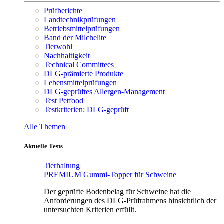
Prüfberichte
Landtechnikprüfungen
Betriebsmittelprüfungen
Band der Milchelite
Tierwohl
Nachhaltigkeit
Technical Committees
DLG-prämierte Produkte
Lebensmittelprüfungen
DLG-geprüftes Allergen-Management
Test Petfood
Testkriterien: DLG-geprüft
Alle Themen
Aktuelle Tests
Tierhaltung
PREMIUM Gummi-Topper für Schweine
Der geprüfte Bodenbelag für Schweine hat die
Anforderungen des DLG-Prüfrahmens hinsichtlich der
untersuchten Kriterien erfüllt.