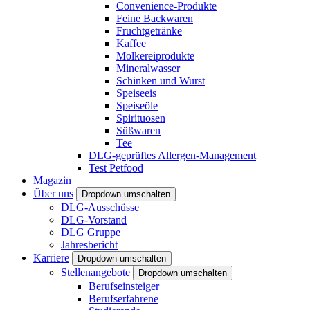
Convenience-Produkte
Feine Backwaren
Fruchtgetränke
Kaffee
Molkereiprodukte
Mineralwasser
Schinken und Wurst
Speiseeis
Speiseöle
Spirituosen
Süßwaren
Tee
DLG-geprüftes Allergen-Management
Test Petfood
Magazin
Über uns
Dropdown umschalten
DLG-Ausschüsse
DLG-Vorstand
DLG Gruppe
Jahresbericht
Karriere
Dropdown umschalten
Stellenangebote
Dropdown umschalten
Berufseinsteiger
Berufserfahrene