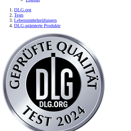
DLG.org
Tests
Lebensmittelprüfungen
DLG-prämierte Produkte