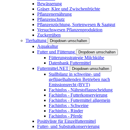
Bewässerung
Gräser, Klee und Zwischenfrüchte
Pflanzenernährung
Pflanzenschutz
Pflanzenzüchtung, Sortenwesen & Saatgut
Versuchswesen Pflanzenproduktion
Zuckerrüben
Tierhaltung
Dropdown umschalten
Aquakultur
Futter und Fütterung
Dropdown umschalten
Fütterungsstrategie Milchkühe
Datenbank Futtermittel
Futtermittel.NET
Dropdown umschalten
Stallbilanz in schweine- und
geflügelhaltenden Betrieben nach
Emissionsrecht (BVT)
Fachinfos - Nährstoffausscheidung
Fachinfos - Futterkonservierung
Fachinfos - Futtermittel allgemein
Fachinfos - Schweine
Fachinfos - Rinder
Fachinfos - Pferde
Positivliste für Einzelfuttermittel
Futter- und Substratkonservierung