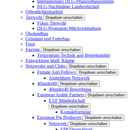
Internationales DLG-Pflanzenbauzentrum
DLG-Nachhaltige Landwirtschaft
Öffentlichkeitsarbeit
Tierwohl
Dropdown umschalten
Fokus Tierwohl
DLG-Programm Milchviehhaltung
Ökolandbau
Grünland und Futterbau
Forst
Energie
Dropdown umschalten
Testzentrum Technik und Betriebsmittel
Entwicklung ländl. Räume
Netzwerke und Clubs
Dropdown umschalten
Female Agri Fellows
Dropdown umschalten
Anmeldung Netzwerk
40under40
Dropdown umschalten
40under40 Bewerbung
European Arable Farmers
Dropdown umschalten
EAF Mitgliedschaft
Dropdown umschalten
Kontaktformular
European Pig Producers
Dropdown umschalten
Netzwerk
Dropdown umschalten
EPP Deutschland