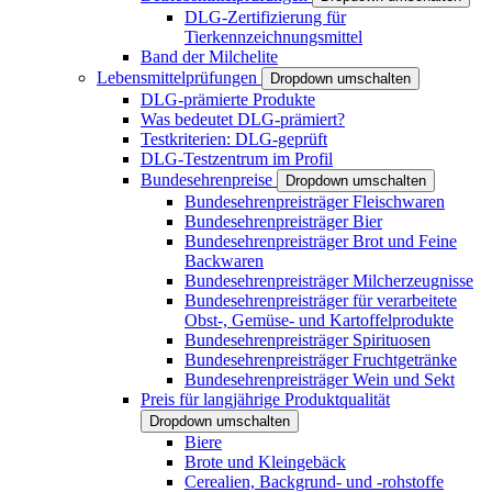
DLG-Zertifizierung für
Tierkennzeichnungsmittel
Band der Milchelite
Lebensmittelprüfungen
Dropdown umschalten
DLG-prämierte Produkte
Was bedeutet DLG-prämiert?
Testkriterien: DLG-geprüft
DLG-Testzentrum im Profil
Bundesehrenpreise
Dropdown umschalten
Bundesehrenpreisträger Fleischwaren
Bundesehrenpreisträger Bier
Bundesehrenpreisträger Brot und Feine
Backwaren
Bundesehrenpreisträger Milcherzeugnisse
Bundesehrenpreisträger für verarbeitete
Obst-, Gemüse- und Kartoffelprodukte
Bundesehrenpreisträger Spirituosen
Bundesehrenpreisträger Fruchtgetränke
Bundesehrenpreisträger Wein und Sekt
Preis für langjährige Produktqualität
Dropdown umschalten
Biere
Brote und Kleingebäck
Cerealien, Backgrund- und -rohstoffe