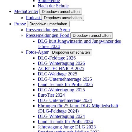
Studierende
Nach der Schule
MediaCenter
Dropdown umschalten
Podcast
Dropdown umschalten
Presse
Dropdown umschalten
Pressemeldungen Agrar
Pressemeldungen Food
Dropdown umschalten
DLG kürt Jungwinzerin und Jungwinzer des
Jahres 2024
Fotos-Agrar
Dropdown umschalten
DLG-Feldtage 2026
DLG-Wintertagung 2026
AGRITECHNICA 2025
DLG-Waldtage 2025
DLG-Unternehmertage 2025
Land.Technik für Profis 2025
DLG-Wintertagung 2025
EuroTier 2024
DLG-Unternehmertage 2024
Ehrungen für 25 Jahre DLG Mitgliedschaft
(DLG-Feldtage 2024)
DLG-Wintertagung 2024
Land.Technik für Profis 2024
Jahrestagung Junge DLG 2023