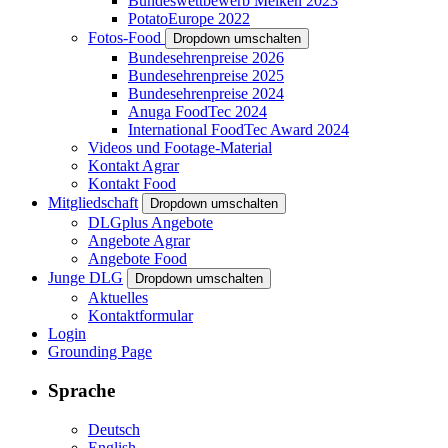
Bundeswettbewerb Melken 2023
PotatoEurope 2022
Fotos-Food
Dropdown umschalten
Bundesehrenpreise 2026
Bundesehrenpreise 2025
Bundesehrenpreise 2024
Anuga FoodTec 2024
International FoodTec Award 2024
Videos und Footage-Material
Kontakt Agrar
Kontakt Food
Mitgliedschaft
Dropdown umschalten
DLGplus Angebote
Angebote Agrar
Angebote Food
Junge DLG
Dropdown umschalten
Aktuelles
Kontaktformular
Login
Grounding Page
Sprache
Deutsch
English