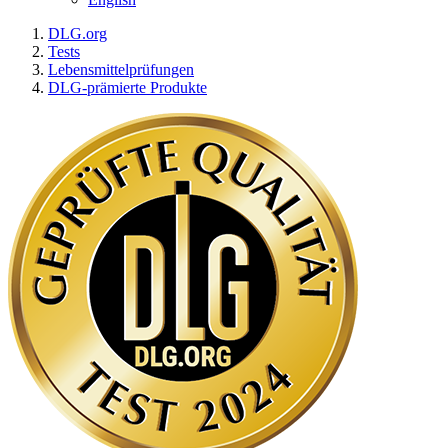
DLG.org
Tests
Lebensmittelprüfungen
DLG-prämierte Produkte