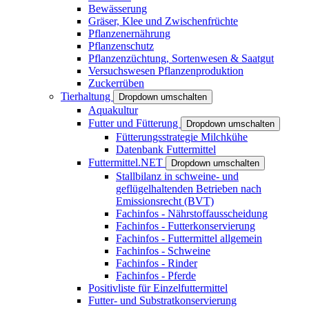
Bewässerung
Gräser, Klee und Zwischenfrüchte
Pflanzenernährung
Pflanzenschutz
Pflanzenzüchtung, Sortenwesen & Saatgut
Versuchswesen Pflanzenproduktion
Zuckerrüben
Tierhaltung
Dropdown umschalten
Aquakultur
Futter und Fütterung
Dropdown umschalten
Fütterungsstrategie Milchkühe
Datenbank Futtermittel
Futtermittel.NET
Dropdown umschalten
Stallbilanz in schweine- und
geflügelhaltenden Betrieben nach
Emissionsrecht (BVT)
Fachinfos - Nährstoffausscheidung
Fachinfos - Futterkonservierung
Fachinfos - Futtermittel allgemein
Fachinfos - Schweine
Fachinfos - Rinder
Fachinfos - Pferde
Positivliste für Einzelfuttermittel
Futter- und Substratkonservierung