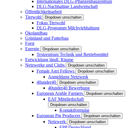
Internationales DLG-Pflanzenbauzentrum
DLG-Nachhaltige Landwirtschaft
Öffentlichkeitsarbeit
Tierwohl
Dropdown umschalten
Fokus Tierwohl
DLG-Programm Milchviehhaltung
Ökolandbau
Grünland und Futterbau
Forst
Energie
Dropdown umschalten
Testzentrum Technik und Betriebsmittel
Entwicklung ländl. Räume
Netzwerke und Clubs
Dropdown umschalten
Female Agri Fellows
Dropdown umschalten
Anmeldung Netzwerk
40under40
Dropdown umschalten
40under40 Bewerbung
European Arable Farmers
Dropdown umschalten
EAF Mitgliedschaft
Dropdown umschalten
Kontaktformular
European Pig Producers
Dropdown umschalten
Netzwerk
Dropdown umschalten
EPP Deutschland