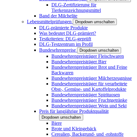
DLG-Zertifizierung für
Tierkennzeichnungsmittel
Band der Milchelite
Lebensmittelprüfungen
Dropdown umschalten
DLG-prämierte Produkte
Was bedeutet DLG-prämiert?
Testkriterien: DLG-geprüft
DLG-Testzentrum im Profil
Bundesehrenpreise
Dropdown umschalten
Bundesehrenpreisträger Fleischwaren
Bundesehrenpreisträger Bier
Bundesehrenpreisträger Brot und Feine
Backwaren
Bundesehrenpreisträger Milcherzeugnisse
Bundesehrenpreisträger für verarbeitete
Obst-, Gemüse- und Kartoffelprodukte
Bundesehrenpreisträger Spirituosen
Bundesehrenpreisträger Fruchtgetränke
Bundesehrenpreisträger Wein und Sekt
Preis für langjährige Produktqualität
Dropdown umschalten
Biere
Brote und Kleingebäck
Cerealien, Backgrund- und -rohstoffe