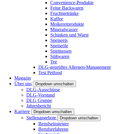
Convenience-Produkte
Feine Backwaren
Fruchtgetränke
Kaffee
Molkereiprodukte
Mineralwasser
Schinken und Wurst
Speiseeis
Speiseöle
Spirituosen
Süßwaren
Tee
DLG-geprüftes Allergen-Management
Test Petfood
Magazin
Über uns
Dropdown umschalten
DLG-Ausschüsse
DLG-Vorstand
DLG Gruppe
Jahresbericht
Karriere
Dropdown umschalten
Stellenangebote
Dropdown umschalten
Berufseinsteiger
Berufserfahrene