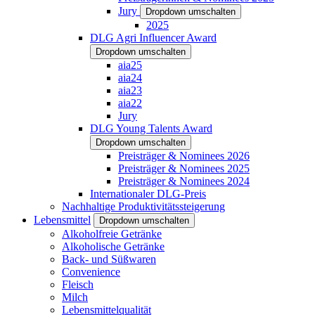
Jury
Dropdown umschalten
2025
DLG Agri Influencer Award
Dropdown umschalten
aia25
aia24
aia23
aia22
Jury
DLG Young Talents Award
Dropdown umschalten
Preisträger & Nominees 2026
Preisträger & Nominees 2025
Preisträger & Nominees 2024
Internationaler DLG-Preis
Nachhaltige Produktivitätssteigerung
Lebensmittel
Dropdown umschalten
Alkoholfreie Getränke
Alkoholische Getränke
Back- und Süßwaren
Convenience
Fleisch
Milch
Lebensmittelqualität