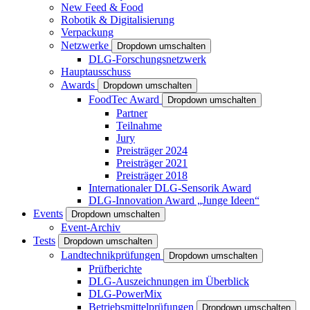
New Feed & Food
Robotik & Digitalisierung
Verpackung
Netzwerke
Dropdown umschalten
DLG-Forschungsnetzwerk
Hauptausschuss
Awards
Dropdown umschalten
FoodTec Award
Dropdown umschalten
Partner
Teilnahme
Jury
Preisträger 2024
Preisträger 2021
Preisträger 2018
Internationaler DLG-Sensorik Award
DLG-Innovation Award „Junge Ideen“
Events
Dropdown umschalten
Event-Archiv
Tests
Dropdown umschalten
Landtechnikprüfungen
Dropdown umschalten
Prüfberichte
DLG-Auszeichnungen im Überblick
DLG-PowerMix
Betriebsmittelprüfungen
Dropdown umschalten