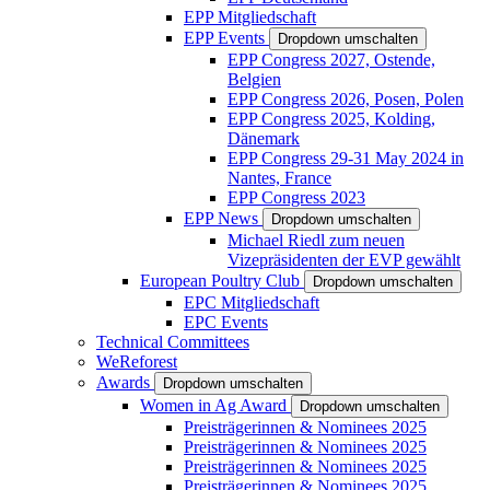
EPP Mitgliedschaft
EPP Events
Dropdown umschalten
EPP Congress 2027, Ostende,
Belgien
EPP Congress 2026, Posen, Polen
EPP Congress 2025, Kolding,
Dänemark
EPP Congress 29-31 May 2024 in
Nantes, France
EPP Congress 2023
EPP News
Dropdown umschalten
Michael Riedl zum neuen
Vizepräsidenten der EVP gewählt
European Poultry Club
Dropdown umschalten
EPC Mitgliedschaft
EPC Events
Technical Committees
WeReforest
Awards
Dropdown umschalten
Women in Ag Award
Dropdown umschalten
Preisträgerinnen & Nominees 2025
Preisträgerinnen & Nominees 2025
Preisträgerinnen & Nominees 2025
Preisträgerinnen & Nominees 2025