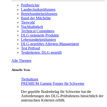
Prüfberichte
Landtechnikprüfungen
Betriebsmittelprüfungen
Band der Milchelite
Tierwohl
Nachhaltigkeit
Technical Committees
DLG-prämierte Produkte
Lebensmittelprüfungen
DLG-geprüftes Allergen-Management
Test Petfood
Testkriterien: DLG-geprüft
Alle Themen
Aktuelle Tests
Tierhaltung
PREMIUM Gummi-Topper für Schweine
Der geprüfte Bodenbelag für Schweine hat die
Anforderungen des DLG-Prüfrahmens hinsichtlich der
untersuchten Kriterien erfüllt.