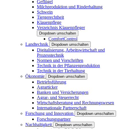
Geflügel
Milchproduktion und Rinderhaltung
Schwein
Tiergerechtheit
Klauenpflege
Verzeichnis Klauenpfleger
Dropdown umschalten
ComfortControl
Landtechnik
Dropdown umschalten
Digitalisierung, Arbeitswirtschaft und
Prozesstechnik
Normen und Vorschriften
Technik in der Pflanzenproduktion
Technik in der Tierhaltung
Ökonomie
Dropdown umschalten
Betriebsführung
Agrarticker
Banken und Versicherungen
Agrar- und Steuerrecht
Wirtschaftsberatung und Rechnungswesen
Internationale Partnerschaft
Forschung und Innovation
Dropdown umschalten
Forschungspartner
Nachhaltigkeit
Dropdown umschalten