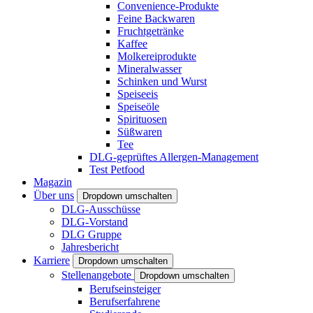
Convenience-Produkte
Feine Backwaren
Fruchtgetränke
Kaffee
Molkereiprodukte
Mineralwasser
Schinken und Wurst
Speiseeis
Speiseöle
Spirituosen
Süßwaren
Tee
DLG-geprüftes Allergen-Management
Test Petfood
Magazin
Über uns
Dropdown umschalten
DLG-Ausschüsse
DLG-Vorstand
DLG Gruppe
Jahresbericht
Karriere
Dropdown umschalten
Stellenangebote
Dropdown umschalten
Berufseinsteiger
Berufserfahrene