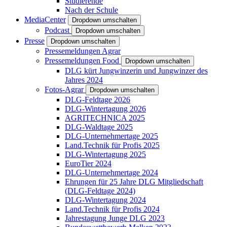
Studierende
Nach der Schule
MediaCenter
Dropdown umschalten
Podcast
Dropdown umschalten
Presse
Dropdown umschalten
Pressemeldungen Agrar
Pressemeldungen Food
Dropdown umschalten
DLG kürt Jungwinzerin und Jungwinzer des
Jahres 2024
Fotos-Agrar
Dropdown umschalten
DLG-Feldtage 2026
DLG-Wintertagung 2026
AGRITECHNICA 2025
DLG-Waldtage 2025
DLG-Unternehmertage 2025
Land.Technik für Profis 2025
DLG-Wintertagung 2025
EuroTier 2024
DLG-Unternehmertage 2024
Ehrungen für 25 Jahre DLG Mitgliedschaft
(DLG-Feldtage 2024)
DLG-Wintertagung 2024
Land.Technik für Profis 2024
Jahrestagung Junge DLG 2023