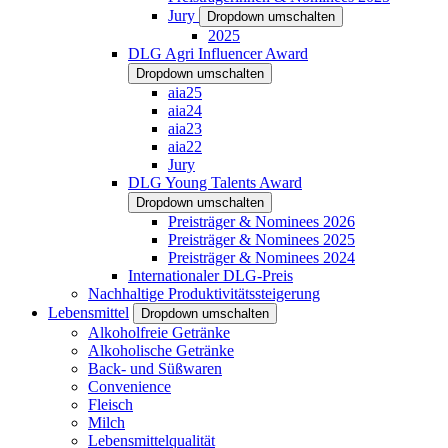
Jury
Dropdown umschalten
2025
DLG Agri Influencer Award
Dropdown umschalten
aia25
aia24
aia23
aia22
Jury
DLG Young Talents Award
Dropdown umschalten
Preisträger & Nominees 2026
Preisträger & Nominees 2025
Preisträger & Nominees 2024
Internationaler DLG-Preis
Nachhaltige Produktivitätssteigerung
Lebensmittel
Dropdown umschalten
Alkoholfreie Getränke
Alkoholische Getränke
Back- und Süßwaren
Convenience
Fleisch
Milch
Lebensmittelqualität