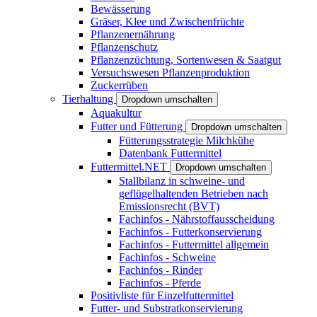
Bewässerung
Gräser, Klee und Zwischenfrüchte
Pflanzenernährung
Pflanzenschutz
Pflanzenzüchtung, Sortenwesen & Saatgut
Versuchswesen Pflanzenproduktion
Zuckerrüben
Tierhaltung
Dropdown umschalten
Aquakultur
Futter und Fütterung
Dropdown umschalten
Fütterungsstrategie Milchkühe
Datenbank Futtermittel
Futtermittel.NET
Dropdown umschalten
Stallbilanz in schweine- und
geflügelhaltenden Betrieben nach
Emissionsrecht (BVT)
Fachinfos - Nährstoffausscheidung
Fachinfos - Futterkonservierung
Fachinfos - Futtermittel allgemein
Fachinfos - Schweine
Fachinfos - Rinder
Fachinfos - Pferde
Positivliste für Einzelfuttermittel
Futter- und Substratkonservierung