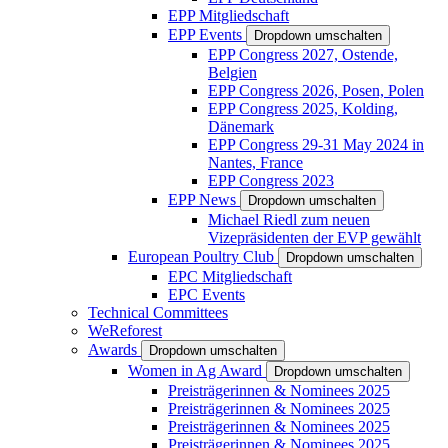
EPP Mitgliedschaft
EPP Events
Dropdown umschalten
EPP Congress 2027, Ostende,
Belgien
EPP Congress 2026, Posen, Polen
EPP Congress 2025, Kolding,
Dänemark
EPP Congress 29-31 May 2024 in
Nantes, France
EPP Congress 2023
EPP News
Dropdown umschalten
Michael Riedl zum neuen
Vizepräsidenten der EVP gewählt
European Poultry Club
Dropdown umschalten
EPC Mitgliedschaft
EPC Events
Technical Committees
WeReforest
Awards
Dropdown umschalten
Women in Ag Award
Dropdown umschalten
Preisträgerinnen & Nominees 2025
Preisträgerinnen & Nominees 2025
Preisträgerinnen & Nominees 2025
Preisträgerinnen & Nominees 2025