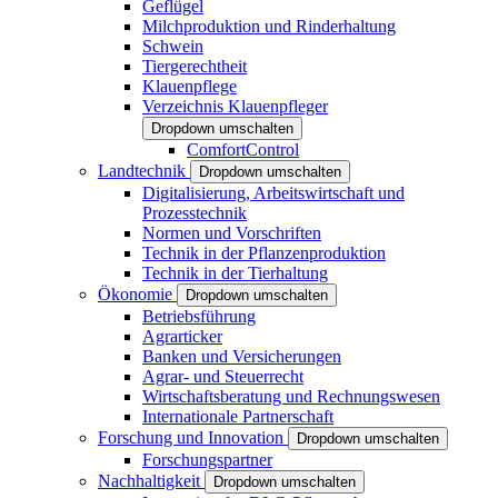
Geflügel
Milchproduktion und Rinderhaltung
Schwein
Tiergerechtheit
Klauenpflege
Verzeichnis Klauenpfleger
Dropdown umschalten
ComfortControl
Landtechnik
Dropdown umschalten
Digitalisierung, Arbeitswirtschaft und
Prozesstechnik
Normen und Vorschriften
Technik in der Pflanzenproduktion
Technik in der Tierhaltung
Ökonomie
Dropdown umschalten
Betriebsführung
Agrarticker
Banken und Versicherungen
Agrar- und Steuerrecht
Wirtschaftsberatung und Rechnungswesen
Internationale Partnerschaft
Forschung und Innovation
Dropdown umschalten
Forschungspartner
Nachhaltigkeit
Dropdown umschalten