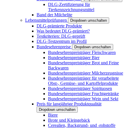
DLG-Zertifizierung für
Tierkennzeichnungsmittel
Band der Milchelite
Lebensmittelprüfungen
Dropdown umschalten
DLG-prämierte Produkte
Was bedeutet DLG-prämiert?
Testkriterien: DLG-geprüft
DLG-Testzentrum im Profil
Bundesehrenpreise
Dropdown umschalten
Bundesehrenpreisträger Fleischwaren
Bundesehrenpreisträger Bier
Bundesehrenpreisträger Brot und Feine
Backwaren
Bundesehrenpreisträger Milcherzeugnisse
Bundesehrenpreisträger für verarbeitete
Obst-, Gemüse- und Kartoffelprodukte
Bundesehrenpreisträger Spirituosen
Bundesehrenpreisträger Fruchtgetränke
Bundesehrenpreisträger Wein und Sekt
Preis für langjährige Produktqualität
Dropdown umschalten
Biere
Brote und Kleingebäck
Cerealien, Backgrund- und -rohstoffe