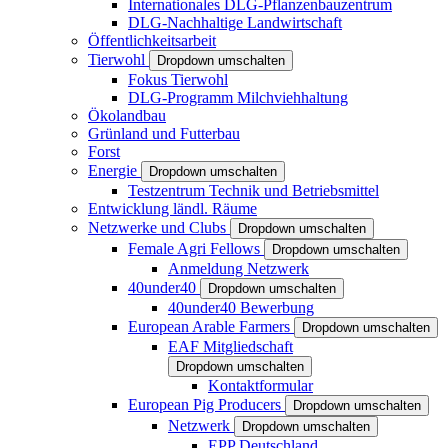
Internationales DLG-Pflanzenbauzentrum
DLG-Nachhaltige Landwirtschaft
Öffentlichkeitsarbeit
Tierwohl
Dropdown umschalten
Fokus Tierwohl
DLG-Programm Milchviehhaltung
Ökolandbau
Grünland und Futterbau
Forst
Energie
Dropdown umschalten
Testzentrum Technik und Betriebsmittel
Entwicklung ländl. Räume
Netzwerke und Clubs
Dropdown umschalten
Female Agri Fellows
Dropdown umschalten
Anmeldung Netzwerk
40under40
Dropdown umschalten
40under40 Bewerbung
European Arable Farmers
Dropdown umschalten
EAF Mitgliedschaft
Dropdown umschalten
Kontaktformular
European Pig Producers
Dropdown umschalten
Netzwerk
Dropdown umschalten
EPP Deutschland