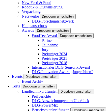
New Feed & Food
Robotik & Digitalisierung
Verpackung
Netzwerke
Dropdown umschalten
DLG-Forschungsnetzwerk
Hauptausschuss
Awards
Dropdown umschalten
FoodTec Award
Dropdown umschalten
Partner
Teilnahme
Jury
Preisträger 2024
Preisträger 2021
Preisträger 2018
Internationaler DLG-Sensorik Award
DLG-Innovation Award „Junge Ideen“
Events
Dropdown umschalten
Event-Archiv
Tests
Dropdown umschalten
Landtechnikprüfungen
Dropdown umschalten
Prüfberichte
DLG-Auszeichnungen im Überblick
DLG-PowerMix
Betriebsmittelprüfungen
Dropdown umschalten