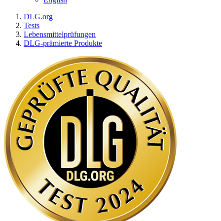
DLG.org
Tests
Lebensmittelprüfungen
DLG-prämierte Produkte