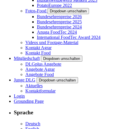
Bundeswettbewerb Melken 2023
PotatoEurope 2022
Fotos-Food
Dropdown umschalten
Bundesehrenpreise 2026
Bundesehrenpreise 2025
Bundesehrenpreise 2024
Anuga FoodTec 2024
International FoodTec Award 2024
Videos und Footage-Material
Kontakt Agrar
Kontakt Food
Mitgliedschaft
Dropdown umschalten
DLGplus Angebote
Angebote Agrar
Angebote Food
Junge DLG
Dropdown umschalten
Aktuelles
Kontaktformular
Login
Grounding Page
Sprache
Deutsch
English