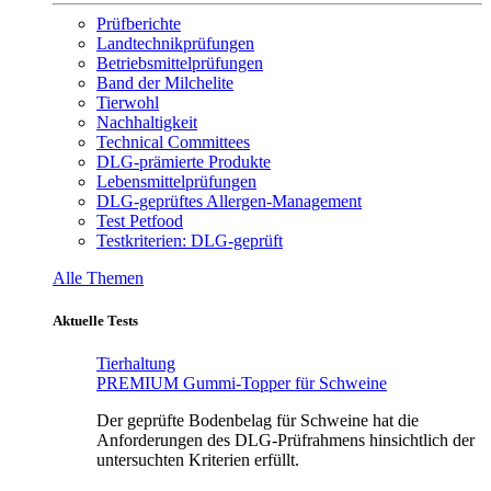
Prüfberichte
Landtechnikprüfungen
Betriebsmittelprüfungen
Band der Milchelite
Tierwohl
Nachhaltigkeit
Technical Committees
DLG-prämierte Produkte
Lebensmittelprüfungen
DLG-geprüftes Allergen-Management
Test Petfood
Testkriterien: DLG-geprüft
Alle Themen
Aktuelle Tests
Tierhaltung
PREMIUM Gummi-Topper für Schweine
Der geprüfte Bodenbelag für Schweine hat die
Anforderungen des DLG-Prüfrahmens hinsichtlich der
untersuchten Kriterien erfüllt.