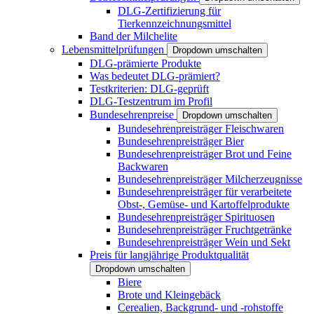
DLG-Zertifizierung für
Tierkennzeichnungsmittel
Band der Milchelite
Lebensmittelprüfungen
Dropdown umschalten
DLG-prämierte Produkte
Was bedeutet DLG-prämiert?
Testkriterien: DLG-geprüft
DLG-Testzentrum im Profil
Bundesehrenpreise
Dropdown umschalten
Bundesehrenpreisträger Fleischwaren
Bundesehrenpreisträger Bier
Bundesehrenpreisträger Brot und Feine
Backwaren
Bundesehrenpreisträger Milcherzeugnisse
Bundesehrenpreisträger für verarbeitete
Obst-, Gemüse- und Kartoffelprodukte
Bundesehrenpreisträger Spirituosen
Bundesehrenpreisträger Fruchtgetränke
Bundesehrenpreisträger Wein und Sekt
Preis für langjährige Produktqualität
Dropdown umschalten
Biere
Brote und Kleingebäck
Cerealien, Backgrund- und -rohstoffe