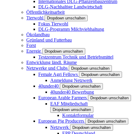
Internationales DLG-Pflanzenbauzentrum
DLG-Nachhaltige Landwirtschaft
Öffentlichkeitsarbeit
Tierwohl
Dropdown umschalten
Fokus Tierwohl
DLG-Programm Milchviehhaltung
Ökolandbau
Grünland und Futterbau
Forst
Energie
Dropdown umschalten
Testzentrum Technik und Betriebsmittel
Entwicklung ländl. Räume
Netzwerke und Clubs
Dropdown umschalten
Female Agri Fellows
Dropdown umschalten
Anmeldung Netzwerk
40under40
Dropdown umschalten
40under40 Bewerbung
European Arable Farmers
Dropdown umschalten
EAF Mitgliedschaft
Dropdown umschalten
Kontaktformular
European Pig Producers
Dropdown umschalten
Netzwerk
Dropdown umschalten
EPP Deutschland