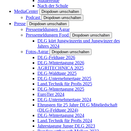
Studierende
Nach der Schule
MediaCenter
Dropdown umschalten
Podcast
Dropdown umschalten
Presse
Dropdown umschalten
Pressemeldungen Agrar
Pressemeldungen Food
Dropdown umschalten
DLG kürt Jungwinzerin und Jungwinzer des
Jahres 2024
Fotos-Agrar
Dropdown umschalten
DLG-Feldtage 2026
DLG-Wintertagung 2026
AGRITECHNICA 2025
DLG-Waldtage 2025
DLG-Unternehmertage 2025
Land.Technik für Profis 2025
DLG-Wintertagung 2025
EuroTier 2024
DLG-Unternehmertage 2024
Ehrungen für 25 Jahre DLG Mitgliedschaft
(DLG-Feldtage 2024)
DLG-Wintertagung 2024
Land.Technik für Profis 2024
Jahrestagung Junge DLG 2023