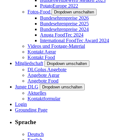
Bundeswettbewerb Melken 2023
PotatoEurope 2022
Fotos-Food
Dropdown umschalten
Bundesehrenpreise 2026
Bundesehrenpreise 2025
Bundesehrenpreise 2024
Anuga FoodTec 2024
International FoodTec Award 2024
Videos und Footage-Material
Kontakt Agrar
Kontakt Food
Mitgliedschaft
Dropdown umschalten
DLGplus Angebote
Angebote Agrar
Angebote Food
Junge DLG
Dropdown umschalten
Aktuelles
Kontaktformular
Login
Grounding Page
Sprache
Deutsch
English