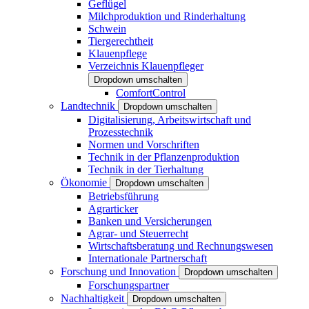
Geflügel
Milchproduktion und Rinderhaltung
Schwein
Tiergerechtheit
Klauenpflege
Verzeichnis Klauenpfleger
Dropdown umschalten
ComfortControl
Landtechnik
Dropdown umschalten
Digitalisierung, Arbeitswirtschaft und
Prozesstechnik
Normen und Vorschriften
Technik in der Pflanzenproduktion
Technik in der Tierhaltung
Ökonomie
Dropdown umschalten
Betriebsführung
Agrarticker
Banken und Versicherungen
Agrar- und Steuerrecht
Wirtschaftsberatung und Rechnungswesen
Internationale Partnerschaft
Forschung und Innovation
Dropdown umschalten
Forschungspartner
Nachhaltigkeit
Dropdown umschalten