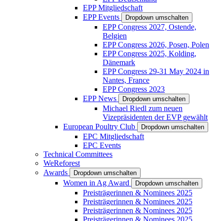
EPP Mitgliedschaft
EPP Events
Dropdown umschalten
EPP Congress 2027, Ostende,
Belgien
EPP Congress 2026, Posen, Polen
EPP Congress 2025, Kolding,
Dänemark
EPP Congress 29-31 May 2024 in
Nantes, France
EPP Congress 2023
EPP News
Dropdown umschalten
Michael Riedl zum neuen
Vizepräsidenten der EVP gewählt
European Poultry Club
Dropdown umschalten
EPC Mitgliedschaft
EPC Events
Technical Committees
WeReforest
Awards
Dropdown umschalten
Women in Ag Award
Dropdown umschalten
Preisträgerinnen & Nominees 2025
Preisträgerinnen & Nominees 2025
Preisträgerinnen & Nominees 2025
Preisträgerinnen & Nominees 2025