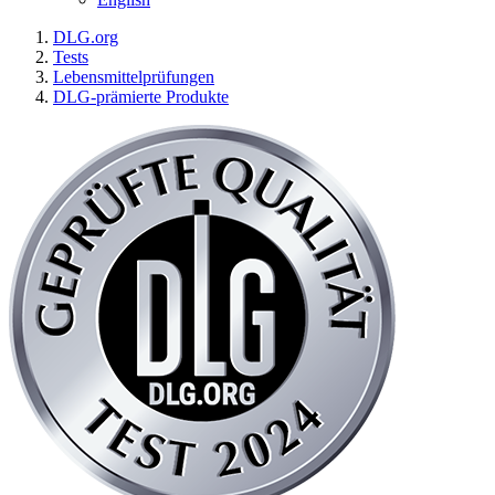
DLG.org
Tests
Lebensmittelprüfungen
DLG-prämierte Produkte