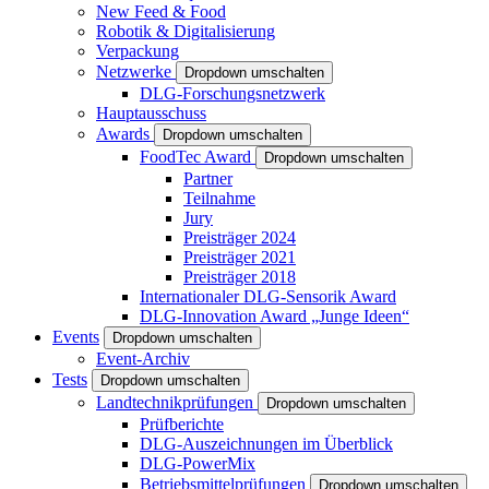
New Feed & Food
Robotik & Digitalisierung
Verpackung
Netzwerke
Dropdown umschalten
DLG-Forschungsnetzwerk
Hauptausschuss
Awards
Dropdown umschalten
FoodTec Award
Dropdown umschalten
Partner
Teilnahme
Jury
Preisträger 2024
Preisträger 2021
Preisträger 2018
Internationaler DLG-Sensorik Award
DLG-Innovation Award „Junge Ideen“
Events
Dropdown umschalten
Event-Archiv
Tests
Dropdown umschalten
Landtechnikprüfungen
Dropdown umschalten
Prüfberichte
DLG-Auszeichnungen im Überblick
DLG-PowerMix
Betriebsmittelprüfungen
Dropdown umschalten