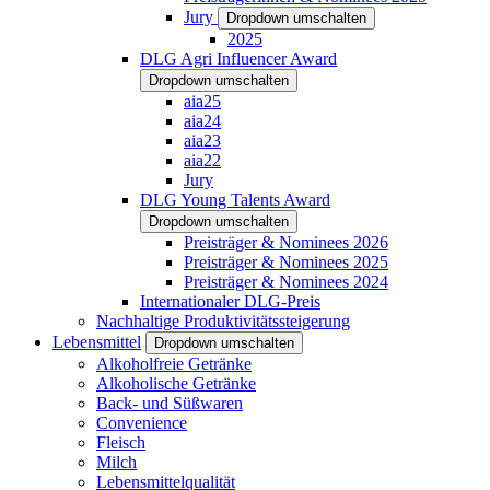
Jury
Dropdown umschalten
2025
DLG Agri Influencer Award
Dropdown umschalten
aia25
aia24
aia23
aia22
Jury
DLG Young Talents Award
Dropdown umschalten
Preisträger & Nominees 2026
Preisträger & Nominees 2025
Preisträger & Nominees 2024
Internationaler DLG-Preis
Nachhaltige Produktivitätssteigerung
Lebensmittel
Dropdown umschalten
Alkoholfreie Getränke
Alkoholische Getränke
Back- und Süßwaren
Convenience
Fleisch
Milch
Lebensmittelqualität