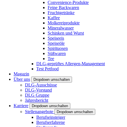
Convenience-Produkte
Feine Backwaren
Fruchtgetränke
Kaffee
Molkereiprodukte
Mineralwasser
Schinken und Wurst
Speiseeis
Speiseöle
Spirituosen
Süßwaren
Tee
DLG-geprüftes Allergen-Management
Test Petfood
Magazin
Über uns
Dropdown umschalten
DLG-Ausschüsse
DLG-Vorstand
DLG Gruppe
Jahresbericht
Karriere
Dropdown umschalten
Stellenangebote
Dropdown umschalten
Berufseinsteiger
Berufserfahrene