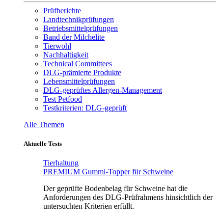
Prüfberichte
Landtechnikprüfungen
Betriebsmittelprüfungen
Band der Milchelite
Tierwohl
Nachhaltigkeit
Technical Committees
DLG-prämierte Produkte
Lebensmittelprüfungen
DLG-geprüftes Allergen-Management
Test Petfood
Testkriterien: DLG-geprüft
Alle Themen
Aktuelle Tests
Tierhaltung
PREMIUM Gummi-Topper für Schweine
Der geprüfte Bodenbelag für Schweine hat die
Anforderungen des DLG-Prüfrahmens hinsichtlich der
untersuchten Kriterien erfüllt.