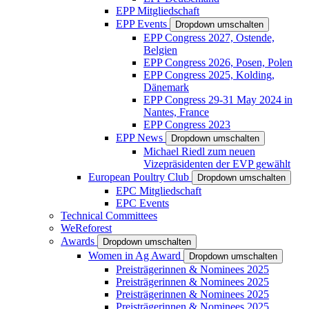
EPP Mitgliedschaft
EPP Events
Dropdown umschalten
EPP Congress 2027, Ostende,
Belgien
EPP Congress 2026, Posen, Polen
EPP Congress 2025, Kolding,
Dänemark
EPP Congress 29-31 May 2024 in
Nantes, France
EPP Congress 2023
EPP News
Dropdown umschalten
Michael Riedl zum neuen
Vizepräsidenten der EVP gewählt
European Poultry Club
Dropdown umschalten
EPC Mitgliedschaft
EPC Events
Technical Committees
WeReforest
Awards
Dropdown umschalten
Women in Ag Award
Dropdown umschalten
Preisträgerinnen & Nominees 2025
Preisträgerinnen & Nominees 2025
Preisträgerinnen & Nominees 2025
Preisträgerinnen & Nominees 2025