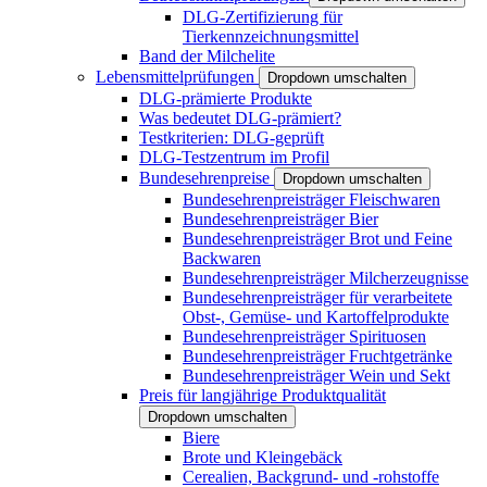
DLG-Zertifizierung für
Tierkennzeichnungsmittel
Band der Milchelite
Lebensmittelprüfungen
Dropdown umschalten
DLG-prämierte Produkte
Was bedeutet DLG-prämiert?
Testkriterien: DLG-geprüft
DLG-Testzentrum im Profil
Bundesehrenpreise
Dropdown umschalten
Bundesehrenpreisträger Fleischwaren
Bundesehrenpreisträger Bier
Bundesehrenpreisträger Brot und Feine
Backwaren
Bundesehrenpreisträger Milcherzeugnisse
Bundesehrenpreisträger für verarbeitete
Obst-, Gemüse- und Kartoffelprodukte
Bundesehrenpreisträger Spirituosen
Bundesehrenpreisträger Fruchtgetränke
Bundesehrenpreisträger Wein und Sekt
Preis für langjährige Produktqualität
Dropdown umschalten
Biere
Brote und Kleingebäck
Cerealien, Backgrund- und -rohstoffe