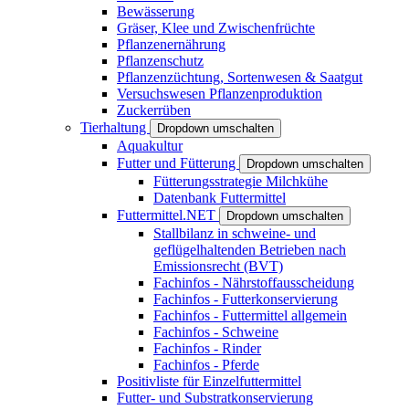
Bewässerung
Gräser, Klee und Zwischenfrüchte
Pflanzenernährung
Pflanzenschutz
Pflanzenzüchtung, Sortenwesen & Saatgut
Versuchswesen Pflanzenproduktion
Zuckerrüben
Tierhaltung
Dropdown umschalten
Aquakultur
Futter und Fütterung
Dropdown umschalten
Fütterungsstrategie Milchkühe
Datenbank Futtermittel
Futtermittel.NET
Dropdown umschalten
Stallbilanz in schweine- und
geflügelhaltenden Betrieben nach
Emissionsrecht (BVT)
Fachinfos - Nährstoffausscheidung
Fachinfos - Futterkonservierung
Fachinfos - Futtermittel allgemein
Fachinfos - Schweine
Fachinfos - Rinder
Fachinfos - Pferde
Positivliste für Einzelfuttermittel
Futter- und Substratkonservierung