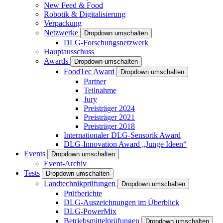
New Feed & Food
Robotik & Digitalisierung
Verpackung
Netzwerke
Dropdown umschalten
DLG-Forschungsnetzwerk
Hauptausschuss
Awards
Dropdown umschalten
FoodTec Award
Dropdown umschalten
Partner
Teilnahme
Jury
Preisträger 2024
Preisträger 2021
Preisträger 2018
Internationaler DLG-Sensorik Award
DLG-Innovation Award „Junge Ideen“
Events
Dropdown umschalten
Event-Archiv
Tests
Dropdown umschalten
Landtechnikprüfungen
Dropdown umschalten
Prüfberichte
DLG-Auszeichnungen im Überblick
DLG-PowerMix
Betriebsmittelprüfungen
Dropdown umschalten