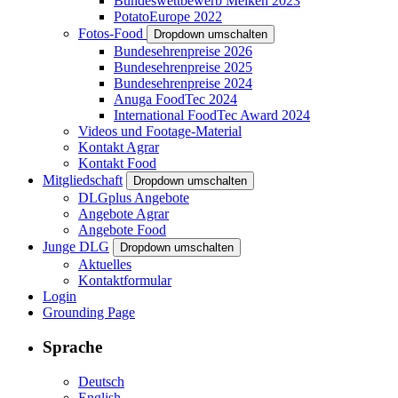
Bundeswettbewerb Melken 2023
PotatoEurope 2022
Fotos-Food
Dropdown umschalten
Bundesehrenpreise 2026
Bundesehrenpreise 2025
Bundesehrenpreise 2024
Anuga FoodTec 2024
International FoodTec Award 2024
Videos und Footage-Material
Kontakt Agrar
Kontakt Food
Mitgliedschaft
Dropdown umschalten
DLGplus Angebote
Angebote Agrar
Angebote Food
Junge DLG
Dropdown umschalten
Aktuelles
Kontaktformular
Login
Grounding Page
Sprache
Deutsch
English