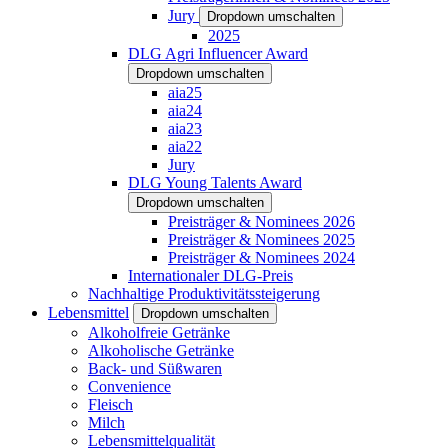
Jury
Dropdown umschalten
2025
DLG Agri Influencer Award
Dropdown umschalten
aia25
aia24
aia23
aia22
Jury
DLG Young Talents Award
Dropdown umschalten
Preisträger & Nominees 2026
Preisträger & Nominees 2025
Preisträger & Nominees 2024
Internationaler DLG-Preis
Nachhaltige Produktivitätssteigerung
Lebensmittel
Dropdown umschalten
Alkoholfreie Getränke
Alkoholische Getränke
Back- und Süßwaren
Convenience
Fleisch
Milch
Lebensmittelqualität