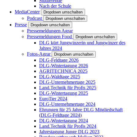
Studierende
Nach der Schule
MediaCenter
Dropdown umschalten
Podcast
Dropdown umschalten
Presse
Dropdown umschalten
Pressemeldungen Agrar
Pressemeldungen Food
Dropdown umschalten
DLG kürt Jungwinzerin und Jungwinzer des
Jahres 2024
Fotos-Agrar
Dropdown umschalten
DLG-Feldtage 2026
DLG-Wintertagung 2026
AGRITECHNICA 2025
DLG-Waldtage 2025
DLG-Unternehmertage 2025
Land.Technik für Profis 2025
DLG-Wintertagung 2025
EuroTier 2024
DLG-Unternehmertage 2024
Ehrungen für 25 Jahre DLG Mitgliedschaft
(DLG-Feldtage 2024)
DLG-Wintertagung 2024
Land.Technik für Profis 2024
Jahrestagung Junge DLG 2023