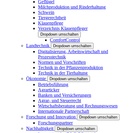
Geflügel
Milchproduktion und Rinderhaltung
Schwein
Tiergerechtheit
Klauenpflege
Verzeichnis Klauenpfleger
Dropdown umschalten
ComfortControl
Landtechnik
Dropdown umschalten
Digitalisierung, Arbeitswirtschaft und
Prozesstechnik
Normen und Vorschriften
Technik in der Pflanzenproduktion
Technik in der Tierhaltung
Ökonomie
Dropdown umschalten
Betriebsführung
Agrarticker
Banken und Versicherungen
Agrar- und Steuerrecht
Wirtschaftsberatung und Rechnungswesen
Internationale Partnerschaft
Forschung und Innovation
Dropdown umschalten
Forschungspartner
Nachhaltigkeit
Dropdown umschalten