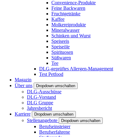
Convenience-Produkte
Feine Backwaren
Fruchtgetränke
Kaffee
Molkereiprodukte
Mineralwasser
Schinken und Wurst
Speiseeis
Speiseöle
Spirituosen
Süßwaren
Tee
DLG-geprüftes Allergen-Management
Test Petfood
Magazin
Über uns
Dropdown umschalten
DLG-Ausschüsse
DLG-Vorstand
DLG Gruppe
Jahresbericht
Karriere
Dropdown umschalten
Stellenangebote
Dropdown umschalten
Berufseinsteiger
Berufserfahrene