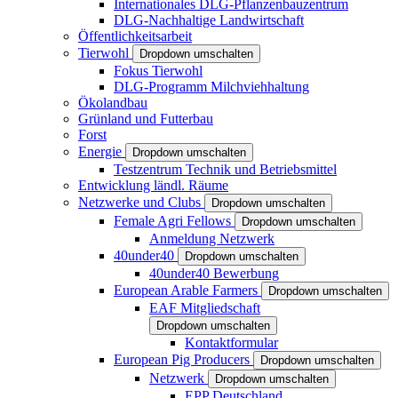
Internationales DLG-Pflanzenbauzentrum
DLG-Nachhaltige Landwirtschaft
Öffentlichkeitsarbeit
Tierwohl
Dropdown umschalten
Fokus Tierwohl
DLG-Programm Milchviehhaltung
Ökolandbau
Grünland und Futterbau
Forst
Energie
Dropdown umschalten
Testzentrum Technik und Betriebsmittel
Entwicklung ländl. Räume
Netzwerke und Clubs
Dropdown umschalten
Female Agri Fellows
Dropdown umschalten
Anmeldung Netzwerk
40under40
Dropdown umschalten
40under40 Bewerbung
European Arable Farmers
Dropdown umschalten
EAF Mitgliedschaft
Dropdown umschalten
Kontaktformular
European Pig Producers
Dropdown umschalten
Netzwerk
Dropdown umschalten
EPP Deutschland