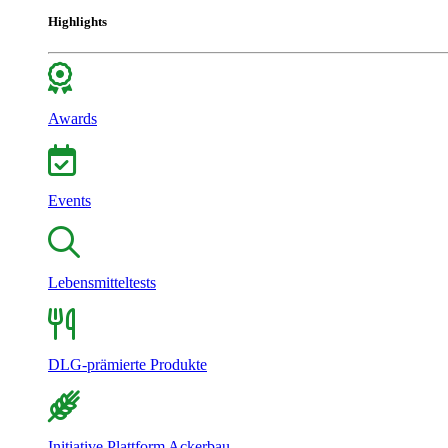
Highlights
Awards
Events
Lebensmitteltests
DLG-prämierte Produkte
Initiative Plattform Ackerbau