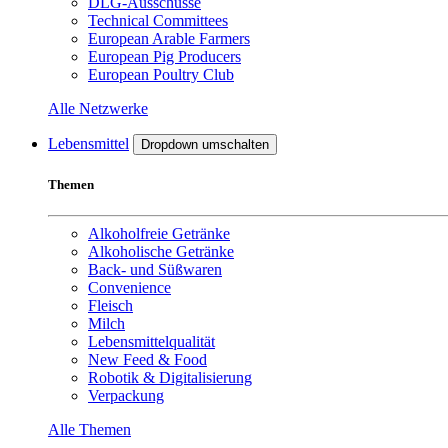
DLG-Ausschüsse
Technical Committees
European Arable Farmers
European Pig Producers
European Poultry Club
Alle Netzwerke
Lebensmittel
Dropdown umschalten
Themen
Alkoholfreie Getränke
Alkoholische Getränke
Back- und Süßwaren
Convenience
Fleisch
Milch
Lebensmittelqualität
New Feed & Food
Robotik & Digitalisierung
Verpackung
Alle Themen