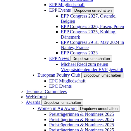
EPP Mitgliedschaft
EPP Events
Dropdown umschalten
EPP Congress 2027, Ostende,
Belgien
EPP Congress 2026, Posen, Polen
EPP Congress 2025, Kolding,
Dänemark
EPP Congress 29-31 May 2024 in
Nantes, France
EPP Congress 2023
EPP News
Dropdown umschalten
Michael Riedl zum neuen
Vizepräsidenten der EVP gewählt
European Poultry Club
Dropdown umschalten
EPC Mitgliedschaft
EPC Events
Technical Committees
WeReforest
Awards
Dropdown umschalten
Women in Ag Award
Dropdown umschalten
Preisträgerinnen & Nominees 2025
Preisträgerinnen & Nominees 2025
Preisträgerinnen & Nominees 2025
Preisträgerinnen & Nominees 2025