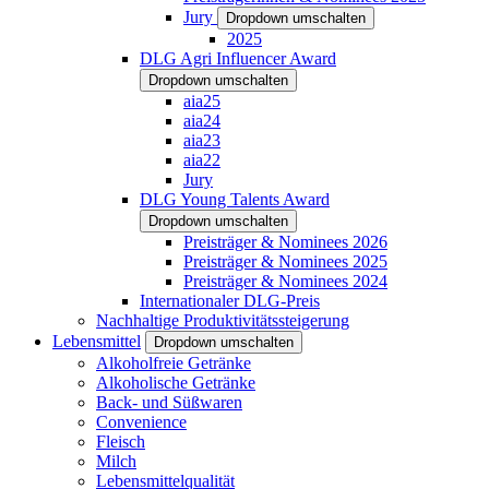
Jury
Dropdown umschalten
2025
DLG Agri Influencer Award
Dropdown umschalten
aia25
aia24
aia23
aia22
Jury
DLG Young Talents Award
Dropdown umschalten
Preisträger & Nominees 2026
Preisträger & Nominees 2025
Preisträger & Nominees 2024
Internationaler DLG-Preis
Nachhaltige Produktivitätssteigerung
Lebensmittel
Dropdown umschalten
Alkoholfreie Getränke
Alkoholische Getränke
Back- und Süßwaren
Convenience
Fleisch
Milch
Lebensmittelqualität