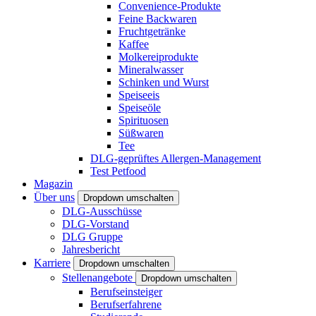
Convenience-Produkte
Feine Backwaren
Fruchtgetränke
Kaffee
Molkereiprodukte
Mineralwasser
Schinken und Wurst
Speiseeis
Speiseöle
Spirituosen
Süßwaren
Tee
DLG-geprüftes Allergen-Management
Test Petfood
Magazin
Über uns
Dropdown umschalten
DLG-Ausschüsse
DLG-Vorstand
DLG Gruppe
Jahresbericht
Karriere
Dropdown umschalten
Stellenangebote
Dropdown umschalten
Berufseinsteiger
Berufserfahrene