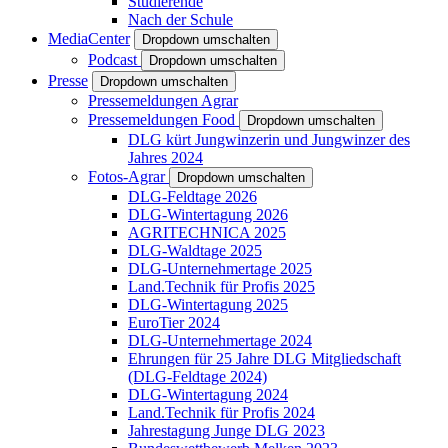
Studierende
Nach der Schule
MediaCenter
Dropdown umschalten
Podcast
Dropdown umschalten
Presse
Dropdown umschalten
Pressemeldungen Agrar
Pressemeldungen Food
Dropdown umschalten
DLG kürt Jungwinzerin und Jungwinzer des
Jahres 2024
Fotos-Agrar
Dropdown umschalten
DLG-Feldtage 2026
DLG-Wintertagung 2026
AGRITECHNICA 2025
DLG-Waldtage 2025
DLG-Unternehmertage 2025
Land.Technik für Profis 2025
DLG-Wintertagung 2025
EuroTier 2024
DLG-Unternehmertage 2024
Ehrungen für 25 Jahre DLG Mitgliedschaft
(DLG-Feldtage 2024)
DLG-Wintertagung 2024
Land.Technik für Profis 2024
Jahrestagung Junge DLG 2023