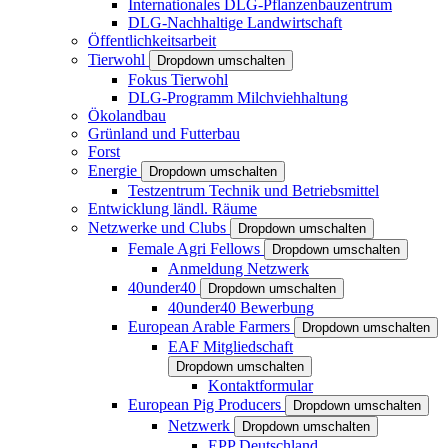
Internationales DLG-Pflanzenbauzentrum
DLG-Nachhaltige Landwirtschaft
Öffentlichkeitsarbeit
Tierwohl
Dropdown umschalten
Fokus Tierwohl
DLG-Programm Milchviehhaltung
Ökolandbau
Grünland und Futterbau
Forst
Energie
Dropdown umschalten
Testzentrum Technik und Betriebsmittel
Entwicklung ländl. Räume
Netzwerke und Clubs
Dropdown umschalten
Female Agri Fellows
Dropdown umschalten
Anmeldung Netzwerk
40under40
Dropdown umschalten
40under40 Bewerbung
European Arable Farmers
Dropdown umschalten
EAF Mitgliedschaft
Dropdown umschalten
Kontaktformular
European Pig Producers
Dropdown umschalten
Netzwerk
Dropdown umschalten
EPP Deutschland