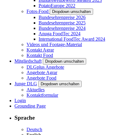
Bundeswettbewerb Melken 2023
PotatoEurope 2022
Fotos-Food
Dropdown umschalten
Bundesehrenpreise 2026
Bundesehrenpreise 2025
Bundesehrenpreise 2024
Anuga FoodTec 2024
International FoodTec Award 2024
Videos und Footage-Material
Kontakt Agrar
Kontakt Food
Mitgliedschaft
Dropdown umschalten
DLGplus Angebote
Angebote Agrar
Angebote Food
Junge DLG
Dropdown umschalten
Aktuelles
Kontaktformular
Login
Grounding Page
Sprache
Deutsch
English