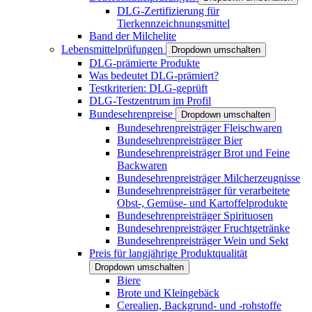
DLG-Zertifizierung für
Tierkennzeichnungsmittel
Band der Milchelite
Lebensmittelprüfungen
Dropdown umschalten
DLG-prämierte Produkte
Was bedeutet DLG-prämiert?
Testkriterien: DLG-geprüft
DLG-Testzentrum im Profil
Bundesehrenpreise
Dropdown umschalten
Bundesehrenpreisträger Fleischwaren
Bundesehrenpreisträger Bier
Bundesehrenpreisträger Brot und Feine
Backwaren
Bundesehrenpreisträger Milcherzeugnisse
Bundesehrenpreisträger für verarbeitete
Obst-, Gemüse- und Kartoffelprodukte
Bundesehrenpreisträger Spirituosen
Bundesehrenpreisträger Fruchtgetränke
Bundesehrenpreisträger Wein und Sekt
Preis für langjährige Produktqualität
Dropdown umschalten
Biere
Brote und Kleingebäck
Cerealien, Backgrund- und -rohstoffe