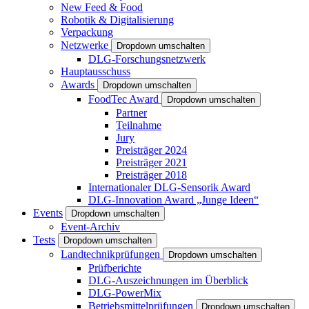
New Feed & Food
Robotik & Digitalisierung
Verpackung
Netzwerke
Dropdown umschalten
DLG-Forschungsnetzwerk
Hauptausschuss
Awards
Dropdown umschalten
FoodTec Award
Dropdown umschalten
Partner
Teilnahme
Jury
Preisträger 2024
Preisträger 2021
Preisträger 2018
Internationaler DLG-Sensorik Award
DLG-Innovation Award „Junge Ideen“
Events
Dropdown umschalten
Event-Archiv
Tests
Dropdown umschalten
Landtechnikprüfungen
Dropdown umschalten
Prüfberichte
DLG-Auszeichnungen im Überblick
DLG-PowerMix
Betriebsmittelprüfungen
Dropdown umschalten