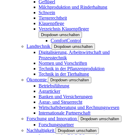
Geflügel
Milchproduktion und Rinderhaltung
Schwein
Tiergerechtheit
Klauenpflege
Verzeichnis Klauenpfleger
Dropdown umschalten
ComfortControl
Landtechnik
Dropdown umschalten
Digitalisierung, Arbeitswirtschaft und
Prozesstechnik
Normen und Vorschriften
Technik in der Pflanzenproduktion
Technik in der Tierhaltung
Ökonomie
Dropdown umschalten
Betriebsführung
Agrarticker
Banken und Versicherungen
Agrar- und Steuerrecht
Wirtschaftsberatung und Rechnungswesen
Internationale Partnerschaft
Forschung und Innovation
Dropdown umschalten
Forschungspartner
Nachhaltigkeit
Dropdown umschalten