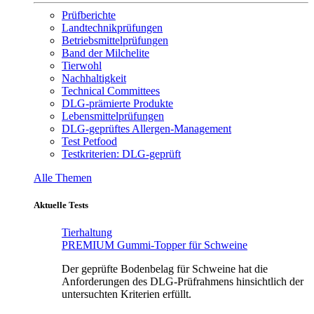
Prüfberichte
Landtechnikprüfungen
Betriebsmittelprüfungen
Band der Milchelite
Tierwohl
Nachhaltigkeit
Technical Committees
DLG-prämierte Produkte
Lebensmittelprüfungen
DLG-geprüftes Allergen-Management
Test Petfood
Testkriterien: DLG-geprüft
Alle Themen
Aktuelle Tests
Tierhaltung
PREMIUM Gummi-Topper für Schweine
Der geprüfte Bodenbelag für Schweine hat die
Anforderungen des DLG-Prüfrahmens hinsichtlich der
untersuchten Kriterien erfüllt.