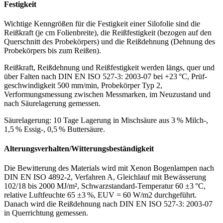
Festigkeit
Wichtige Kenngrößen für die Festigkeit einer Silofolie sind die
Reißkraft (je cm Folienbreite), die Reißfestigkeit (bezogen auf den
Querschnitt des Probekörpers) und die Reißdehnung (Dehnung des
Probekörpers bis zum Reißen).
Reißkraft, Reißdehnung und Reißfestigkeit werden längs, quer und
über Falten nach DIN EN ISO 527-3: 2003-07 bei +23 °C, Prüf­
geschwindigkeit 500 mm/min, Probe­körper Typ 2,
Verformungsmessung zwischen Messmarken, im Neu­zustand und
nach Säure­lagerung gemessen.
Säurelagerung: 10 Tage Lagerung in Mischsäure aus 3 % Milch-,
1,5 % Essig-, 0,5 % Buttersäure.
Alterungsverhalten/Witterungsbeständigkeit
Die Bewitterung des Materials wird mit Xenon Bogenlampen nach
DIN EN ISO 4892-2, Verfahren A, Gleichlauf mit Bewässerung
102/18 bis 2000 MJ/m², Schwarzstandard-Temperatur 60 ±3 °C,
relative Luftfeuchte 65 ±3 %, EUV = 60 W/m2 durchgeführt.
Danach wird die Reißdehnung nach DIN EN ISO 527-3: 2003-07
in Querrichtung gemessen.