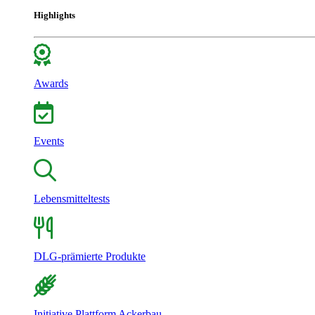
Highlights
Awards
Events
Lebensmitteltests
DLG-prämierte Produkte
Initiative Plattform Ackerbau