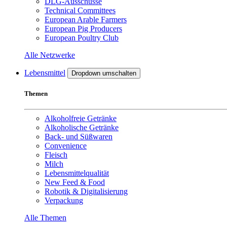
DLG-Ausschüsse
Technical Committees
European Arable Farmers
European Pig Producers
European Poultry Club
Alle Netzwerke
Lebensmittel
Dropdown umschalten
Themen
Alkoholfreie Getränke
Alkoholische Getränke
Back- und Süßwaren
Convenience
Fleisch
Milch
Lebensmittelqualität
New Feed & Food
Robotik & Digitalisierung
Verpackung
Alle Themen