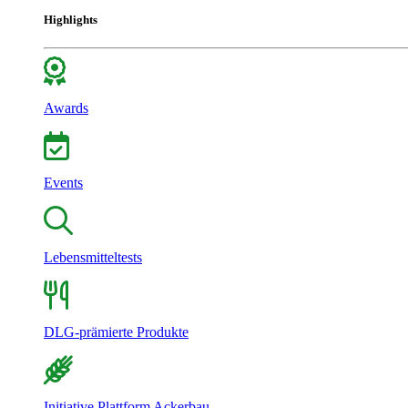
Highlights
Awards
Events
Lebensmitteltests
DLG-prämierte Produkte
Initiative Plattform Ackerbau