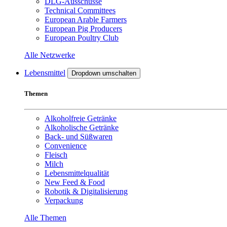
DLG-Ausschüsse
Technical Committees
European Arable Farmers
European Pig Producers
European Poultry Club
Alle Netzwerke
Lebensmittel
Dropdown umschalten
Themen
Alkoholfreie Getränke
Alkoholische Getränke
Back- und Süßwaren
Convenience
Fleisch
Milch
Lebensmittelqualität
New Feed & Food
Robotik & Digitalisierung
Verpackung
Alle Themen