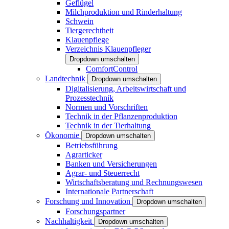
Geflügel
Milchproduktion und Rinderhaltung
Schwein
Tiergerechtheit
Klauenpflege
Verzeichnis Klauenpfleger
Dropdown umschalten
ComfortControl
Landtechnik
Dropdown umschalten
Digitalisierung, Arbeitswirtschaft und
Prozesstechnik
Normen und Vorschriften
Technik in der Pflanzenproduktion
Technik in der Tierhaltung
Ökonomie
Dropdown umschalten
Betriebsführung
Agrarticker
Banken und Versicherungen
Agrar- und Steuerrecht
Wirtschaftsberatung und Rechnungswesen
Internationale Partnerschaft
Forschung und Innovation
Dropdown umschalten
Forschungspartner
Nachhaltigkeit
Dropdown umschalten