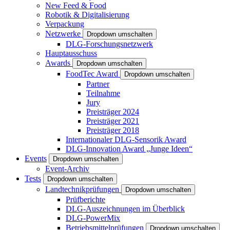
New Feed & Food
Robotik & Digitalisierung
Verpackung
Netzwerke
Dropdown umschalten
DLG-Forschungsnetzwerk
Hauptausschuss
Awards
Dropdown umschalten
FoodTec Award
Dropdown umschalten
Partner
Teilnahme
Jury
Preisträger 2024
Preisträger 2021
Preisträger 2018
Internationaler DLG-Sensorik Award
DLG-Innovation Award „Junge Ideen“
Events
Dropdown umschalten
Event-Archiv
Tests
Dropdown umschalten
Landtechnikprüfungen
Dropdown umschalten
Prüfberichte
DLG-Auszeichnungen im Überblick
DLG-PowerMix
Betriebsmittelprüfungen
Dropdown umschalten