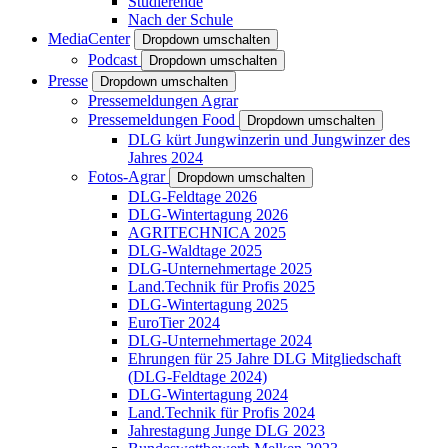
Studierende
Nach der Schule
MediaCenter
Dropdown umschalten
Podcast
Dropdown umschalten
Presse
Dropdown umschalten
Pressemeldungen Agrar
Pressemeldungen Food
Dropdown umschalten
DLG kürt Jungwinzerin und Jungwinzer des
Jahres 2024
Fotos-Agrar
Dropdown umschalten
DLG-Feldtage 2026
DLG-Wintertagung 2026
AGRITECHNICA 2025
DLG-Waldtage 2025
DLG-Unternehmertage 2025
Land.Technik für Profis 2025
DLG-Wintertagung 2025
EuroTier 2024
DLG-Unternehmertage 2024
Ehrungen für 25 Jahre DLG Mitgliedschaft
(DLG-Feldtage 2024)
DLG-Wintertagung 2024
Land.Technik für Profis 2024
Jahrestagung Junge DLG 2023