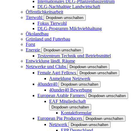
Internationales DLG-Pflanzenbauzentrum
DLG-Nachhaltige Landwirtschaft
Öffentlichkeitsarbeit
Tierwohl
Dropdown umschalten
Fokus Tierwohl
DLG-Programm Milchviehhaltung
Ökolandbau
Grünland und Futterbau
Forst
Energie
Dropdown umschalten
Testzentrum Technik und Betriebsmittel
Entwicklung ländl. Räume
Netzwerke und Clubs
Dropdown umschalten
Female Agri Fellows
Dropdown umschalten
Anmeldung Netzwerk
40under40
Dropdown umschalten
40under40 Bewerbung
European Arable Farmers
Dropdown umschalten
EAF Mitgliedschaft
Dropdown umschalten
Kontaktformular
European Pig Producers
Dropdown umschalten
Netzwerk
Dropdown umschalten
EPP Deutschland