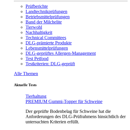
Prüfberichte
Landtechnikprüfungen
Betriebsmittelprüfungen
Band der Milchelite
Tierwohl
Nachhaltigkeit
Technical Committees
DLG-prämierte Produkte
Lebensmittelprüfungen
DLG-geprüftes Allergen-Management
Test Petfood
Testkriterien: DLG-geprüft
Alle Themen
Aktuelle Tests
Tierhaltung
PREMIUM Gummi-Topper für Schweine
Der geprüfte Bodenbelag für Schweine hat die
Anforderungen des DLG-Prüfrahmens hinsichtlich der
untersuchten Kriterien erfüllt.