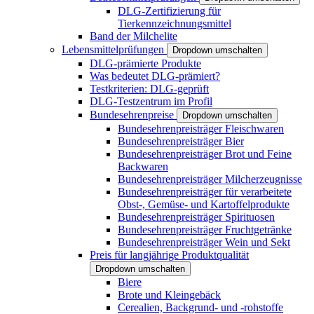
DLG-Zertifizierung für
Tierkennzeichnungsmittel
Band der Milchelite
Lebensmittelprüfungen
Dropdown umschalten
DLG-prämierte Produkte
Was bedeutet DLG-prämiert?
Testkriterien: DLG-geprüft
DLG-Testzentrum im Profil
Bundesehrenpreise
Dropdown umschalten
Bundesehrenpreisträger Fleischwaren
Bundesehrenpreisträger Bier
Bundesehrenpreisträger Brot und Feine
Backwaren
Bundesehrenpreisträger Milcherzeugnisse
Bundesehrenpreisträger für verarbeitete
Obst-, Gemüse- und Kartoffelprodukte
Bundesehrenpreisträger Spirituosen
Bundesehrenpreisträger Fruchtgetränke
Bundesehrenpreisträger Wein und Sekt
Preis für langjährige Produktqualität
Dropdown umschalten
Biere
Brote und Kleingebäck
Cerealien, Backgrund- und -rohstoffe