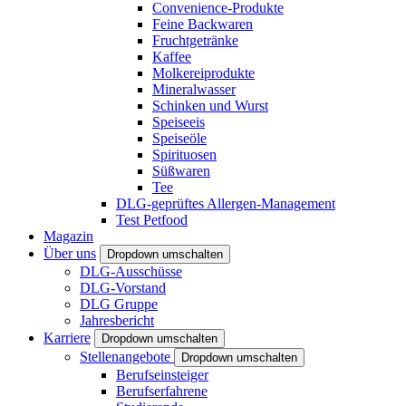
Convenience-Produkte
Feine Backwaren
Fruchtgetränke
Kaffee
Molkereiprodukte
Mineralwasser
Schinken und Wurst
Speiseeis
Speiseöle
Spirituosen
Süßwaren
Tee
DLG-geprüftes Allergen-Management
Test Petfood
Magazin
Über uns
Dropdown umschalten
DLG-Ausschüsse
DLG-Vorstand
DLG Gruppe
Jahresbericht
Karriere
Dropdown umschalten
Stellenangebote
Dropdown umschalten
Berufseinsteiger
Berufserfahrene