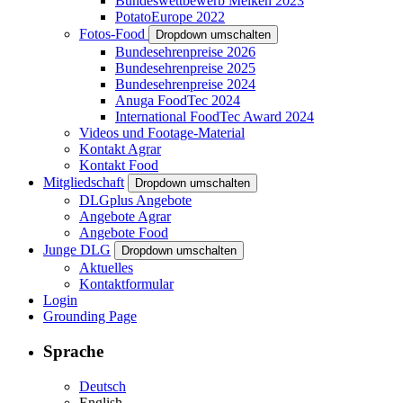
Bundeswettbewerb Melken 2023
PotatoEurope 2022
Fotos-Food
Dropdown umschalten
Bundesehrenpreise 2026
Bundesehrenpreise 2025
Bundesehrenpreise 2024
Anuga FoodTec 2024
International FoodTec Award 2024
Videos und Footage-Material
Kontakt Agrar
Kontakt Food
Mitgliedschaft
Dropdown umschalten
DLGplus Angebote
Angebote Agrar
Angebote Food
Junge DLG
Dropdown umschalten
Aktuelles
Kontaktformular
Login
Grounding Page
Sprache
Deutsch
English