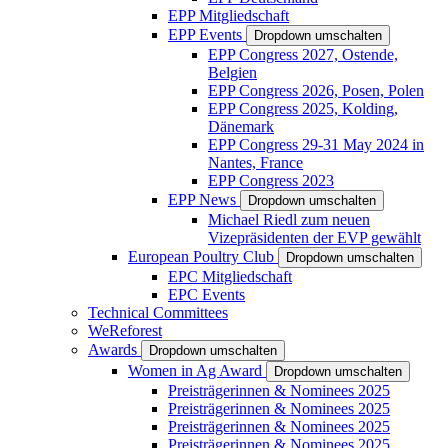
EPP Mitgliedschaft
EPP Events
Dropdown umschalten
EPP Congress 2027, Ostende,
Belgien
EPP Congress 2026, Posen, Polen
EPP Congress 2025, Kolding,
Dänemark
EPP Congress 29-31 May 2024 in
Nantes, France
EPP Congress 2023
EPP News
Dropdown umschalten
Michael Riedl zum neuen
Vizepräsidenten der EVP gewählt
European Poultry Club
Dropdown umschalten
EPC Mitgliedschaft
EPC Events
Technical Committees
WeReforest
Awards
Dropdown umschalten
Women in Ag Award
Dropdown umschalten
Preisträgerinnen & Nominees 2025
Preisträgerinnen & Nominees 2025
Preisträgerinnen & Nominees 2025
Preisträgerinnen & Nominees 2025