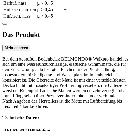
Barhuf, nass
µ > 0,45
+
Hufeisen, trocken
µ > 0,45
+
Hufeisen, nass
µ > 0,45
+
Das Produkt
Mehr erfahren
Bei dem geprüften Bodenbelag BELMONDO® Walkpro handelt es
sich um eine wasserundurchlässige, elastische Gummimatte, die für
den Einsatz auf planbefestigten Flächen in der Pferdehaltung,
insbesondere für Stallgasse und Waschplatz im Innenbereich,
konzipiert ist. Die Oberseite der Matte ist mit einer verschleißfesten
Deckschicht mit mosaikartiger Profilierung versehen, die Unterseite
weist ein Rillenprofil auf. Die Matten werden einzeln verlegt und an
ihren Längsseiten über Puzzleverbinder miteinander verbunden.
Nach Angaben des Herstellers ist die Matte mit Luftbereifung bis
maximal 4 bar befahrbar.
Technische Daten:
BELMONDO® Motion