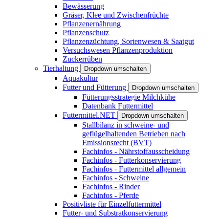
Bewässerung
Gräser, Klee und Zwischenfrüchte
Pflanzenernährung
Pflanzenschutz
Pflanzenzüchtung, Sortenwesen & Saatgut
Versuchswesen Pflanzenproduktion
Zuckerrüben
Tierhaltung
Dropdown umschalten
Aquakultur
Futter und Fütterung
Dropdown umschalten
Fütterungsstrategie Milchkühe
Datenbank Futtermittel
Futtermittel.NET
Dropdown umschalten
Stallbilanz in schweine- und
geflügelhaltenden Betrieben nach
Emissionsrecht (BVT)
Fachinfos - Nährstoffausscheidung
Fachinfos - Futterkonservierung
Fachinfos - Futtermittel allgemein
Fachinfos - Schweine
Fachinfos - Rinder
Fachinfos - Pferde
Positivliste für Einzelfuttermittel
Futter- und Substratkonservierung