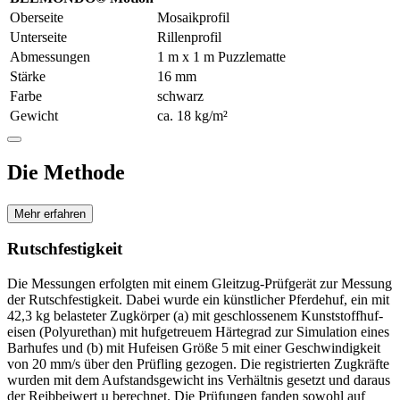
Oberseite
Mosaikprofil
Unterseite
Rillenprofil
Abmessungen
1 m x 1 m Puzzlematte
Stärke
16 mm
Farbe
schwarz
Gewicht
ca. 18 kg/m²
Die Methode
Mehr erfahren
Rutschfestigkeit
Die Messungen erfolgten mit einem Gleitzug-Prüfgerät zur Messung
der Rutschfestigkeit. Dabei wurde ein künstlicher Pferdehuf, ein mit
42,3 kg belasteter Zugkörper (a) mit geschlossenem Kunststoffhuf­
eisen (Polyurethan) mit hufgetreuem Härtegrad zur Simulation eines
Barhufes und (b) mit Hufeisen Größe 5 mit einer Geschwindigkeit
von 20 mm/s über den Prüfling gezogen. Die registrierten Zugkräfte
wurden mit dem Aufstandsgewicht ins Verhältnis gesetzt und daraus
der Reibbeiwert µ berechnet. Die Prüfungen fanden sowohl auf