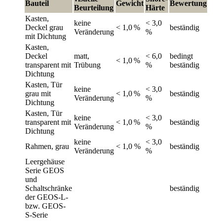
Bauteil
Gewicht
Bewertung
Beurteilung
Härte
Kasten,
keine
< 3,0
Deckel grau
< 1,0 %
beständig
Veränderung
%
mit Dichtung
Kasten,
Deckel
matt,
< 6,0
bedingt
< 1,0 %
transparent mit
Trübung
%
beständig
Dichtung
Kasten, Tür
keine
< 3,0
grau mit
< 1,0 %
beständig
Veränderung
%
Dichtung
Kasten, Tür
keine
< 3,0
transparent mit
< 1,0 %
beständig
Veränderung
%
Dichtung
keine
< 3,0
Rahmen, grau
< 1,0 %
beständig
Veränderung
%
Leergehäuse
Serie GEOS
und
Schaltschränke
beständig
der GEOS-L-
bzw. GEOS-
S-Serie