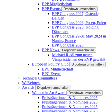
EPP Mitgliedschaft
EPP Events
Dropdown umschalten
EPP Congress 2027, Ostende,
Belgien
EPP Congress 2026, Posen, Polen
EPP Congress 2025, Kolding,
Dänemark
EPP Congress 29-31 May 2024 in
Nantes, France
EPP Congress 2023
EPP News
Dropdown umschalten
Michael Riedl zum neuen
Vizepräsidenten der EVP gewählt
European Poultry Club
Dropdown umschalten
EPC Mitgliedschaft
EPC Events
Technical Committees
WeReforest
Awards
Dropdown umschalten
Women in Ag Award
Dropdown umschalten
Preisträgerinnen & Nominees 2025
Preisträgerinnen & Nominees 2025
Preisträgerinnen & Nominees 2025
Preisträgerinnen & Nominees 2025