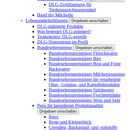
DLG-Zertifizierung für
Tierkennzeichnungsmittel
Band der Milchelite
Lebensmittelprüfungen
Dropdown umschalten
DLG-prämierte Produkte
Was bedeutet DLG-prämiert?
Testkriterien: DLG-geprüft
DLG-Testzentrum im Profil
Bundesehrenpreise
Dropdown umschalten
Bundesehrenpreisträger Fleischwaren
Bundesehrenpreisträger Bier
Bundesehrenpreisträger Brot und Feine
Backwaren
Bundesehrenpreisträger Milcherzeugnisse
Bundesehrenpreisträger für verarbeitete
Obst-, Gemüse- und Kartoffelprodukte
Bundesehrenpreisträger Spirituosen
Bundesehrenpreisträger Fruchtgetränke
Bundesehrenpreisträger Wein und Sekt
Preis für langjährige Produktqualität
Dropdown umschalten
Biere
Brote und Kleingebäck
Cerealien, Backgrund- und -rohstoffe