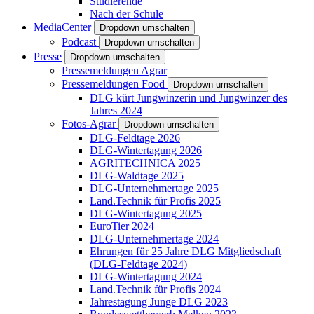
Studierende
Nach der Schule
MediaCenter
Dropdown umschalten
Podcast
Dropdown umschalten
Presse
Dropdown umschalten
Pressemeldungen Agrar
Pressemeldungen Food
Dropdown umschalten
DLG kürt Jungwinzerin und Jungwinzer des
Jahres 2024
Fotos-Agrar
Dropdown umschalten
DLG-Feldtage 2026
DLG-Wintertagung 2026
AGRITECHNICA 2025
DLG-Waldtage 2025
DLG-Unternehmertage 2025
Land.Technik für Profis 2025
DLG-Wintertagung 2025
EuroTier 2024
DLG-Unternehmertage 2024
Ehrungen für 25 Jahre DLG Mitgliedschaft
(DLG-Feldtage 2024)
DLG-Wintertagung 2024
Land.Technik für Profis 2024
Jahrestagung Junge DLG 2023