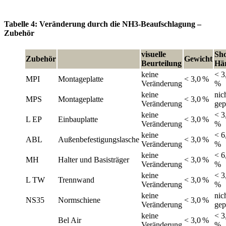
Tabelle 4: Veränderung durch die NH3-Beaufschlagung –
Zubehör
visuelle
Sho
Zubehör
Gewicht
Beurteilung
Hä
keine
< 3
MPI
Montageplatte
< 3,0 %
Veränderung
%
keine
nic
MPS
Montageplatte
< 3,0 %
Veränderung
gep
keine
< 3
L EP
Einbauplatte
< 3,0 %
Veränderung
%
keine
< 6
ABL
Außenbefestigungslasche
< 3,0 %
Veränderung
%
keine
< 6
MH
Halter und Basisträger
< 3,0 %
Veränderung
%
keine
< 3
L TW
Trennwand
< 3,0 %
Veränderung
%
keine
nic
NS35
Normschiene
< 3,0 %
Veränderung
gep
keine
< 3
Bel Air
< 3,0 %
Veränderung
%