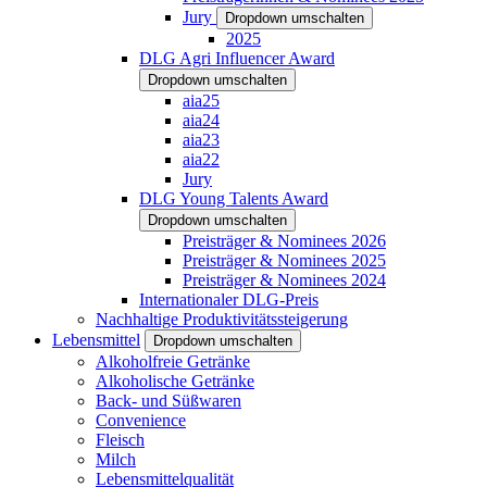
Jury
Dropdown umschalten
2025
DLG Agri Influencer Award
Dropdown umschalten
aia25
aia24
aia23
aia22
Jury
DLG Young Talents Award
Dropdown umschalten
Preisträger & Nominees 2026
Preisträger & Nominees 2025
Preisträger & Nominees 2024
Internationaler DLG-Preis
Nachhaltige Produktivitätssteigerung
Lebensmittel
Dropdown umschalten
Alkoholfreie Getränke
Alkoholische Getränke
Back- und Süßwaren
Convenience
Fleisch
Milch
Lebensmittelqualität