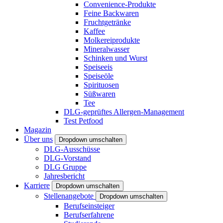
Convenience-Produkte
Feine Backwaren
Fruchtgetränke
Kaffee
Molkereiprodukte
Mineralwasser
Schinken und Wurst
Speiseeis
Speiseöle
Spirituosen
Süßwaren
Tee
DLG-geprüftes Allergen-Management
Test Petfood
Magazin
Über uns
Dropdown umschalten
DLG-Ausschüsse
DLG-Vorstand
DLG Gruppe
Jahresbericht
Karriere
Dropdown umschalten
Stellenangebote
Dropdown umschalten
Berufseinsteiger
Berufserfahrene