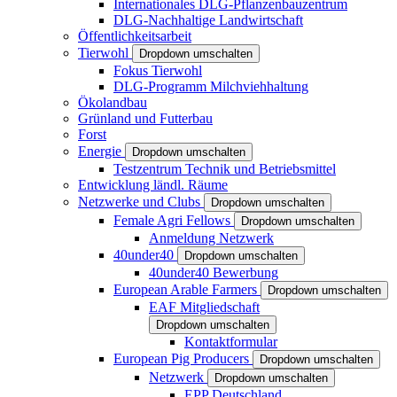
Internationales DLG-Pflanzenbauzentrum
DLG-Nachhaltige Landwirtschaft
Öffentlichkeitsarbeit
Tierwohl
Dropdown umschalten
Fokus Tierwohl
DLG-Programm Milchviehhaltung
Ökolandbau
Grünland und Futterbau
Forst
Energie
Dropdown umschalten
Testzentrum Technik und Betriebsmittel
Entwicklung ländl. Räume
Netzwerke und Clubs
Dropdown umschalten
Female Agri Fellows
Dropdown umschalten
Anmeldung Netzwerk
40under40
Dropdown umschalten
40under40 Bewerbung
European Arable Farmers
Dropdown umschalten
EAF Mitgliedschaft
Dropdown umschalten
Kontaktformular
European Pig Producers
Dropdown umschalten
Netzwerk
Dropdown umschalten
EPP Deutschland