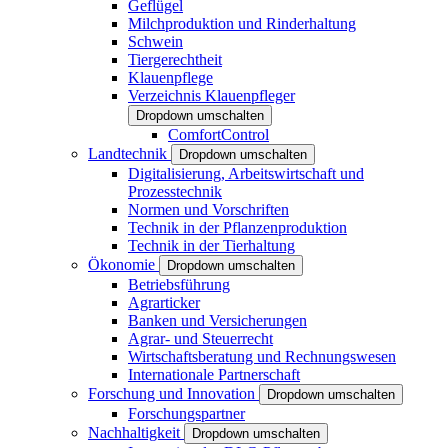
Geflügel
Milchproduktion und Rinderhaltung
Schwein
Tiergerechtheit
Klauenpflege
Verzeichnis Klauenpfleger
Dropdown umschalten
ComfortControl
Landtechnik
Dropdown umschalten
Digitalisierung, Arbeitswirtschaft und
Prozesstechnik
Normen und Vorschriften
Technik in der Pflanzenproduktion
Technik in der Tierhaltung
Ökonomie
Dropdown umschalten
Betriebsführung
Agrarticker
Banken und Versicherungen
Agrar- und Steuerrecht
Wirtschaftsberatung und Rechnungswesen
Internationale Partnerschaft
Forschung und Innovation
Dropdown umschalten
Forschungspartner
Nachhaltigkeit
Dropdown umschalten