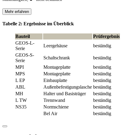
Mehr erfahren
Tabelle 2: Ergebnisse im Überblick
Bauteil
Prüfergebnis
GEOS-L-
Leergehäuse
beständig
Serie
GEOS-S-
Schaltschrank
beständig
Serie
MPI
Montageplatte
beständig
MPS
Montageplatte
beständig
L EP
Einbauplatte
beständig
ABL
Außenbefestigungslasche
beständig
MH
Halter und Basisträger
beständig
L TW
Trennwand
beständig
NS35
Normschiene
beständig
Bel Air
beständig