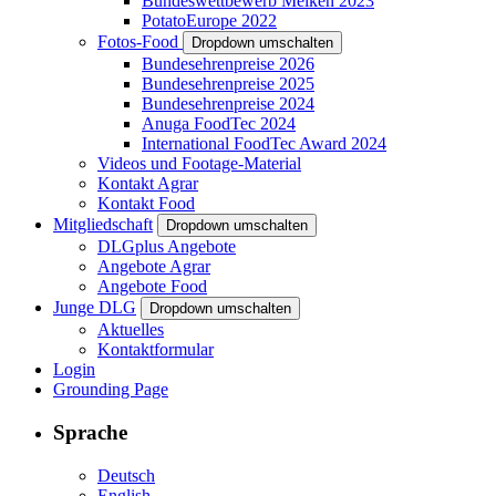
Bundeswettbewerb Melken 2023
PotatoEurope 2022
Fotos-Food
Dropdown umschalten
Bundesehrenpreise 2026
Bundesehrenpreise 2025
Bundesehrenpreise 2024
Anuga FoodTec 2024
International FoodTec Award 2024
Videos und Footage-Material
Kontakt Agrar
Kontakt Food
Mitgliedschaft
Dropdown umschalten
DLGplus Angebote
Angebote Agrar
Angebote Food
Junge DLG
Dropdown umschalten
Aktuelles
Kontaktformular
Login
Grounding Page
Sprache
Deutsch
English