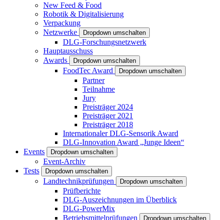
New Feed & Food
Robotik & Digitalisierung
Verpackung
Netzwerke
Dropdown umschalten
DLG-Forschungsnetzwerk
Hauptausschuss
Awards
Dropdown umschalten
FoodTec Award
Dropdown umschalten
Partner
Teilnahme
Jury
Preisträger 2024
Preisträger 2021
Preisträger 2018
Internationaler DLG-Sensorik Award
DLG-Innovation Award „Junge Ideen“
Events
Dropdown umschalten
Event-Archiv
Tests
Dropdown umschalten
Landtechnikprüfungen
Dropdown umschalten
Prüfberichte
DLG-Auszeichnungen im Überblick
DLG-PowerMix
Betriebsmittelprüfungen
Dropdown umschalten