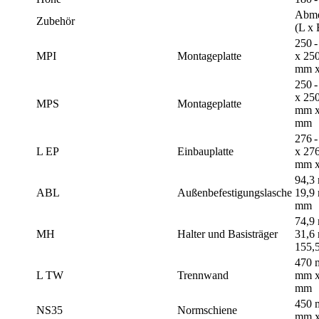
Abme
Zubehör
(L x 
250 
MPI
Montageplatte
x 250
mm 
250 
x 250
MPS
Montageplatte
mm x 
mm
276 
L EP
Einbauplatte
x 276
mm x
94,3
ABL
Außenbefestigungslasche
19,9
mm
74,9
MH
Halter und Basisträger
31,6
155,
470 
L TW
Trennwand
mm x
mm
450 
NS35
Normschiene
mm x