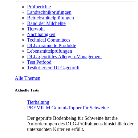
Prüfberichte
Landtechnikprüfungen
Betriebsmittelprüfungen
Band der Milchelite
Tierwohl
Nachhaltigkeit
Technical Committees
DLG-prämierte Produkte
Lebensmittelprüfungen
DLG-geprüftes Allergen-Management
Test Petfood
Testkriterien: DLG-geprüft
Alle Themen
Aktuelle Tests
Tierhaltung
PREMIUM Gummi-Topper für Schweine
Der geprüfte Bodenbelag für Schweine hat die
Anforderungen des DLG-Prüfrahmens hinsichtlich der
untersuchten Kriterien erfüllt.