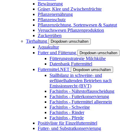
Bewässerung
Gräser, Klee und Zwischenfrüchte
Pflanzenernährung
Pflanzenschutz
Pflanzenzüchtung, Sortenwesen & Saatgut
Versuchswesen Pflanzenproduktion
Zuckerrüben
Tierhaltung
Dropdown umschalten
Aquakultur
Futter und Fütterung
Dropdown umschalten
Fütterungsstrategie Milchkühe
Datenbank Futtermittel
Futtermittel.NET
Dropdown umschalten
Stallbilanz in schweine- und
geflügelhaltenden Betrieben nach
Emissionsrecht (BVT)
Fachinfos - Nährstoffausscheidung
Fachinfos - Futterkonservierung
Fachinfos - Futtermittel allgemein
Fachinfos - Schweine
Fachinfos - Rinder
Fachinfos - Pferde
Positivliste für Einzelfuttermittel
Futter- und Substratkonservierung