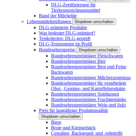
DLG-Zertifizierung für
Tierkennzeichnungsmittel
Band der Milchelite
Lebensmittelprüfungen
Dropdown umschalten
DLG-prämierte Produkte
Was bedeutet DLG-prämiert?
Testkriterien: DLG-geprüft
DLG-Testzentrum im Profil
Bundesehrenpreise
Dropdown umschalten
Bundesehrenpreisträger Fleischwaren
Bundesehrenpreisträger Bier
Bundesehrenpreisträger Brot und Feine
Backwaren
Bundesehrenpreisträger Milcherzeugnisse
Bundesehrenpreisträger für verarbeitete
Obst-, Gemüse- und Kartoffelprodukte
Bundesehrenpreisträger Spirituosen
Bundesehrenpreisträger Fruchtgetränke
Bundesehrenpreisträger Wein und Sekt
Preis für langjährige Produktqualität
Dropdown umschalten
Biere
Brote und Kleingebäck
Cerealien, Backgrund- und -rohstoffe