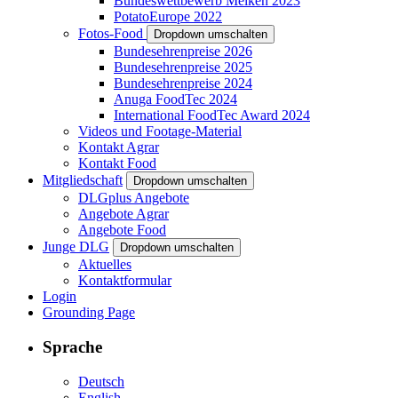
Bundeswettbewerb Melken 2023
PotatoEurope 2022
Fotos-Food
Dropdown umschalten
Bundesehrenpreise 2026
Bundesehrenpreise 2025
Bundesehrenpreise 2024
Anuga FoodTec 2024
International FoodTec Award 2024
Videos und Footage-Material
Kontakt Agrar
Kontakt Food
Mitgliedschaft
Dropdown umschalten
DLGplus Angebote
Angebote Agrar
Angebote Food
Junge DLG
Dropdown umschalten
Aktuelles
Kontaktformular
Login
Grounding Page
Sprache
Deutsch
English