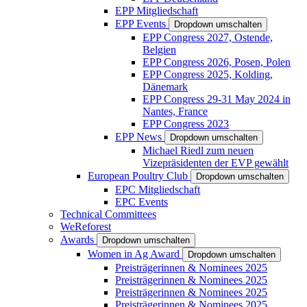
EPP Mitgliedschaft
EPP Events
Dropdown umschalten
EPP Congress 2027, Ostende,
Belgien
EPP Congress 2026, Posen, Polen
EPP Congress 2025, Kolding,
Dänemark
EPP Congress 29-31 May 2024 in
Nantes, France
EPP Congress 2023
EPP News
Dropdown umschalten
Michael Riedl zum neuen
Vizepräsidenten der EVP gewählt
European Poultry Club
Dropdown umschalten
EPC Mitgliedschaft
EPC Events
Technical Committees
WeReforest
Awards
Dropdown umschalten
Women in Ag Award
Dropdown umschalten
Preisträgerinnen & Nominees 2025
Preisträgerinnen & Nominees 2025
Preisträgerinnen & Nominees 2025
Preisträgerinnen & Nominees 2025