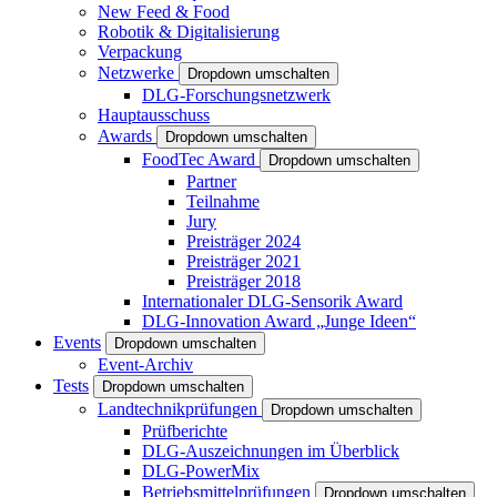
New Feed & Food
Robotik & Digitalisierung
Verpackung
Netzwerke
Dropdown umschalten
DLG-Forschungsnetzwerk
Hauptausschuss
Awards
Dropdown umschalten
FoodTec Award
Dropdown umschalten
Partner
Teilnahme
Jury
Preisträger 2024
Preisträger 2021
Preisträger 2018
Internationaler DLG-Sensorik Award
DLG-Innovation Award „Junge Ideen“
Events
Dropdown umschalten
Event-Archiv
Tests
Dropdown umschalten
Landtechnikprüfungen
Dropdown umschalten
Prüfberichte
DLG-Auszeichnungen im Überblick
DLG-PowerMix
Betriebsmittelprüfungen
Dropdown umschalten