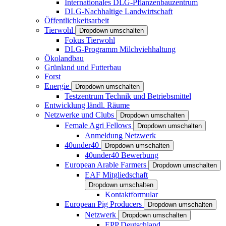
Internationales DLG-Pflanzenbauzentrum
DLG-Nachhaltige Landwirtschaft
Öffentlichkeitsarbeit
Tierwohl
Dropdown umschalten
Fokus Tierwohl
DLG-Programm Milchviehhaltung
Ökolandbau
Grünland und Futterbau
Forst
Energie
Dropdown umschalten
Testzentrum Technik und Betriebsmittel
Entwicklung ländl. Räume
Netzwerke und Clubs
Dropdown umschalten
Female Agri Fellows
Dropdown umschalten
Anmeldung Netzwerk
40under40
Dropdown umschalten
40under40 Bewerbung
European Arable Farmers
Dropdown umschalten
EAF Mitgliedschaft
Dropdown umschalten
Kontaktformular
European Pig Producers
Dropdown umschalten
Netzwerk
Dropdown umschalten
EPP Deutschland