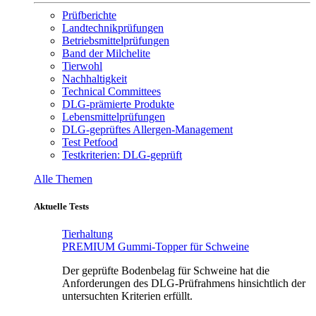
Prüfberichte
Landtechnikprüfungen
Betriebsmittelprüfungen
Band der Milchelite
Tierwohl
Nachhaltigkeit
Technical Committees
DLG-prämierte Produkte
Lebensmittelprüfungen
DLG-geprüftes Allergen-Management
Test Petfood
Testkriterien: DLG-geprüft
Alle Themen
Aktuelle Tests
Tierhaltung
PREMIUM Gummi-Topper für Schweine
Der geprüfte Bodenbelag für Schweine hat die
Anforderungen des DLG-Prüfrahmens hinsichtlich der
untersuchten Kriterien erfüllt.