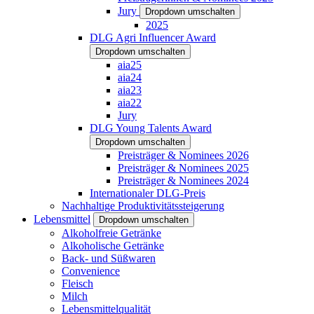
Jury
Dropdown umschalten
2025
DLG Agri Influencer Award
Dropdown umschalten
aia25
aia24
aia23
aia22
Jury
DLG Young Talents Award
Dropdown umschalten
Preisträger & Nominees 2026
Preisträger & Nominees 2025
Preisträger & Nominees 2024
Internationaler DLG-Preis
Nachhaltige Produktivitätssteigerung
Lebensmittel
Dropdown umschalten
Alkoholfreie Getränke
Alkoholische Getränke
Back- und Süßwaren
Convenience
Fleisch
Milch
Lebensmittelqualität