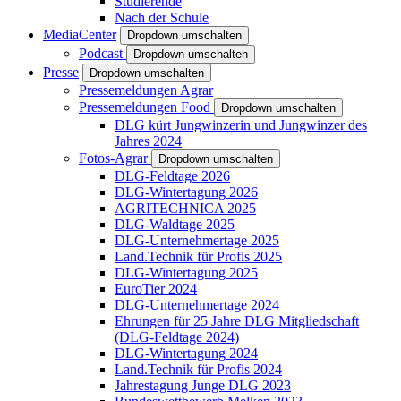
Studierende
Nach der Schule
MediaCenter
Dropdown umschalten
Podcast
Dropdown umschalten
Presse
Dropdown umschalten
Pressemeldungen Agrar
Pressemeldungen Food
Dropdown umschalten
DLG kürt Jungwinzerin und Jungwinzer des
Jahres 2024
Fotos-Agrar
Dropdown umschalten
DLG-Feldtage 2026
DLG-Wintertagung 2026
AGRITECHNICA 2025
DLG-Waldtage 2025
DLG-Unternehmertage 2025
Land.Technik für Profis 2025
DLG-Wintertagung 2025
EuroTier 2024
DLG-Unternehmertage 2024
Ehrungen für 25 Jahre DLG Mitgliedschaft
(DLG-Feldtage 2024)
DLG-Wintertagung 2024
Land.Technik für Profis 2024
Jahrestagung Junge DLG 2023