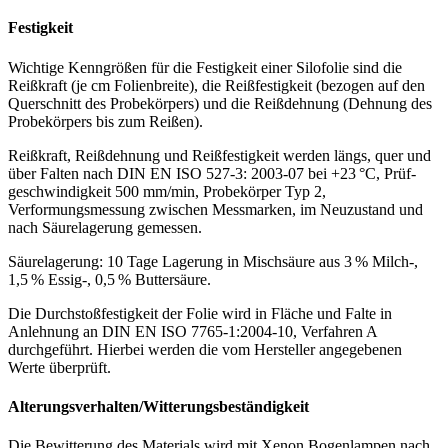
Festigkeit
Wichtige Kenngrößen für die Festigkeit einer Silofolie sind die
Reißkraft (je cm Folienbreite), die Reißfestigkeit (bezogen auf den
Querschnitt des Probekörpers) und die Reißdehnung (Dehnung des
Probekörpers bis zum Reißen).
Reißkraft, Reißdehnung und Reißfestigkeit werden längs, quer und
über Falten nach DIN EN ISO 527-3: 2003-07 bei +23 °C, Prüf­
geschwindigkeit 500 mm/min, Probe­körper Typ 2,
Verformungsmessung zwischen Messmarken, im Neu­zustand und
nach Säure­lagerung gemessen.
Säurelagerung: 10 Tage Lagerung in Mischsäure aus 3 % Milch-,
1,5 % Essig-, 0,5 % Buttersäure.
Die Durchstoßfestigkeit der Folie wird in Fläche und Falte in
Anlehnung an DIN EN ISO 7765-1:2004-10, Verfahren A
durchgeführt. Hierbei werden die vom Hersteller angegebenen
Werte überprüft.
Alterungsverhalten/Witterungsbeständigkeit
Die Bewitterung des Materials wird mit Xenon Bogenlampen nach