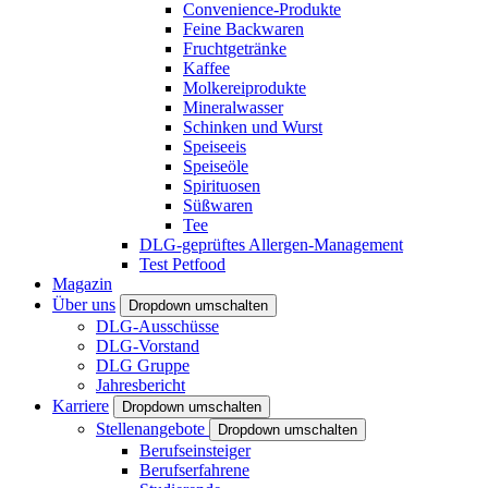
Convenience-Produkte
Feine Backwaren
Fruchtgetränke
Kaffee
Molkereiprodukte
Mineralwasser
Schinken und Wurst
Speiseeis
Speiseöle
Spirituosen
Süßwaren
Tee
DLG-geprüftes Allergen-Management
Test Petfood
Magazin
Über uns
Dropdown umschalten
DLG-Ausschüsse
DLG-Vorstand
DLG Gruppe
Jahresbericht
Karriere
Dropdown umschalten
Stellenangebote
Dropdown umschalten
Berufseinsteiger
Berufserfahrene