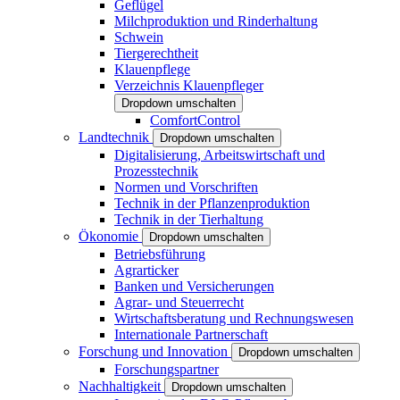
Geflügel
Milchproduktion und Rinderhaltung
Schwein
Tiergerechtheit
Klauenpflege
Verzeichnis Klauenpfleger
Dropdown umschalten
ComfortControl
Landtechnik
Dropdown umschalten
Digitalisierung, Arbeitswirtschaft und
Prozesstechnik
Normen und Vorschriften
Technik in der Pflanzenproduktion
Technik in der Tierhaltung
Ökonomie
Dropdown umschalten
Betriebsführung
Agrarticker
Banken und Versicherungen
Agrar- und Steuerrecht
Wirtschaftsberatung und Rechnungswesen
Internationale Partnerschaft
Forschung und Innovation
Dropdown umschalten
Forschungspartner
Nachhaltigkeit
Dropdown umschalten