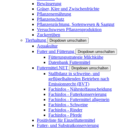
Bewässerung
Gräser, Klee und Zwischenfrüchte
Pflanzenernährung
Pflanzenschutz
Pflanzenzüchtung, Sortenwesen & Saatgut
Versuchswesen Pflanzenproduktion
Zuckerrüben
Tierhaltung
Dropdown umschalten
Aquakultur
Futter und Fütterung
Dropdown umschalten
Fütterungsstrategie Milchkühe
Datenbank Futtermittel
Futtermittel.NET
Dropdown umschalten
Stallbilanz in schweine- und
geflügelhaltenden Betrieben nach
Emissionsrecht (BVT)
Fachinfos - Nährstoffausscheidung
Fachinfos - Futterkonservierung
Fachinfos - Futtermittel allgemein
Fachinfos - Schweine
Fachinfos - Rinder
Fachinfos - Pferde
Positivliste für Einzelfuttermittel
Futter- und Substratkonservierung