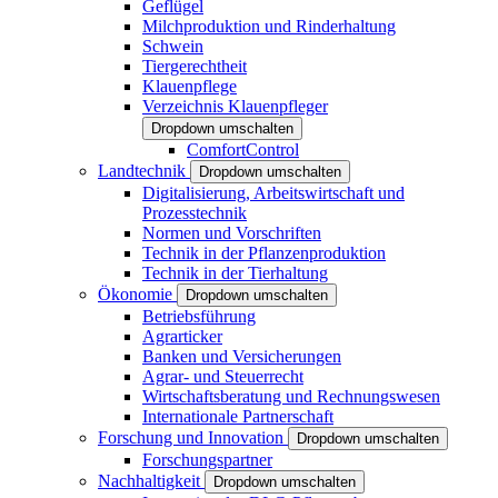
Geflügel
Milchproduktion und Rinderhaltung
Schwein
Tiergerechtheit
Klauenpflege
Verzeichnis Klauenpfleger
Dropdown umschalten
ComfortControl
Landtechnik
Dropdown umschalten
Digitalisierung, Arbeitswirtschaft und
Prozesstechnik
Normen und Vorschriften
Technik in der Pflanzenproduktion
Technik in der Tierhaltung
Ökonomie
Dropdown umschalten
Betriebsführung
Agrarticker
Banken und Versicherungen
Agrar- und Steuerrecht
Wirtschaftsberatung und Rechnungswesen
Internationale Partnerschaft
Forschung und Innovation
Dropdown umschalten
Forschungspartner
Nachhaltigkeit
Dropdown umschalten