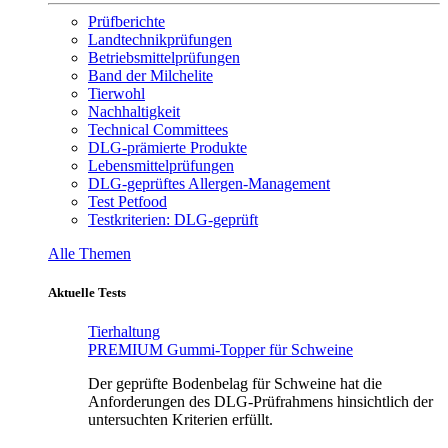
Prüfberichte
Landtechnikprüfungen
Betriebsmittelprüfungen
Band der Milchelite
Tierwohl
Nachhaltigkeit
Technical Committees
DLG-prämierte Produkte
Lebensmittelprüfungen
DLG-geprüftes Allergen-Management
Test Petfood
Testkriterien: DLG-geprüft
Alle Themen
Aktuelle Tests
Tierhaltung
PREMIUM Gummi-Topper für Schweine
Der geprüfte Bodenbelag für Schweine hat die
Anforderungen des DLG-Prüfrahmens hinsichtlich der
untersuchten Kriterien erfüllt.