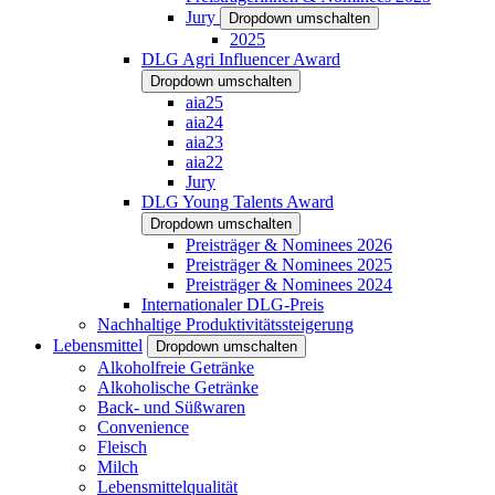
Jury
Dropdown umschalten
2025
DLG Agri Influencer Award
Dropdown umschalten
aia25
aia24
aia23
aia22
Jury
DLG Young Talents Award
Dropdown umschalten
Preisträger & Nominees 2026
Preisträger & Nominees 2025
Preisträger & Nominees 2024
Internationaler DLG-Preis
Nachhaltige Produktivitätssteigerung
Lebensmittel
Dropdown umschalten
Alkoholfreie Getränke
Alkoholische Getränke
Back- und Süßwaren
Convenience
Fleisch
Milch
Lebensmittelqualität