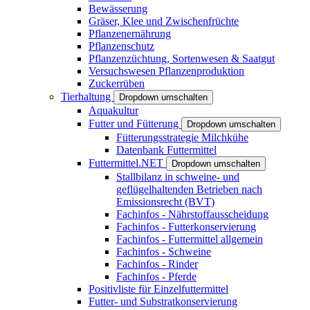
Bewässerung
Gräser, Klee und Zwischenfrüchte
Pflanzenernährung
Pflanzenschutz
Pflanzenzüchtung, Sortenwesen & Saatgut
Versuchswesen Pflanzenproduktion
Zuckerrüben
Tierhaltung
Dropdown umschalten
Aquakultur
Futter und Fütterung
Dropdown umschalten
Fütterungsstrategie Milchkühe
Datenbank Futtermittel
Futtermittel.NET
Dropdown umschalten
Stallbilanz in schweine- und
geflügelhaltenden Betrieben nach
Emissionsrecht (BVT)
Fachinfos - Nährstoffausscheidung
Fachinfos - Futterkonservierung
Fachinfos - Futtermittel allgemein
Fachinfos - Schweine
Fachinfos - Rinder
Fachinfos - Pferde
Positivliste für Einzelfuttermittel
Futter- und Substratkonservierung