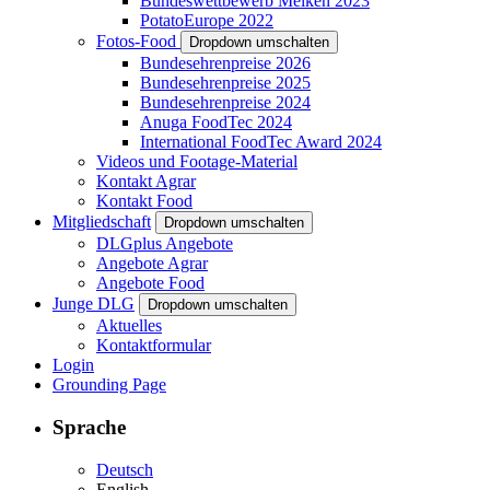
Bundeswettbewerb Melken 2023
PotatoEurope 2022
Fotos-Food
Dropdown umschalten
Bundesehrenpreise 2026
Bundesehrenpreise 2025
Bundesehrenpreise 2024
Anuga FoodTec 2024
International FoodTec Award 2024
Videos und Footage-Material
Kontakt Agrar
Kontakt Food
Mitgliedschaft
Dropdown umschalten
DLGplus Angebote
Angebote Agrar
Angebote Food
Junge DLG
Dropdown umschalten
Aktuelles
Kontaktformular
Login
Grounding Page
Sprache
Deutsch
English