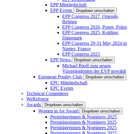
EPP Mitgliedschaft
EPP Events
Dropdown umschalten
EPP Congress 2027, Ostende,
Belgien
EPP Congress 2026, Posen, Polen
EPP Congress 2025, Kolding,
Dänemark
EPP Congress 29-31 May 2024 in
Nantes, France
EPP Congress 2023
EPP News
Dropdown umschalten
Michael Riedl zum neuen
Vizepräsidenten der EVP gewählt
European Poultry Club
Dropdown umschalten
EPC Mitgliedschaft
EPC Events
Technical Committees
WeReforest
Awards
Dropdown umschalten
Women in Ag Award
Dropdown umschalten
Preisträgerinnen & Nominees 2025
Preisträgerinnen & Nominees 2025
Preisträgerinnen & Nominees 2025
Preisträgerinnen & Nominees 2025