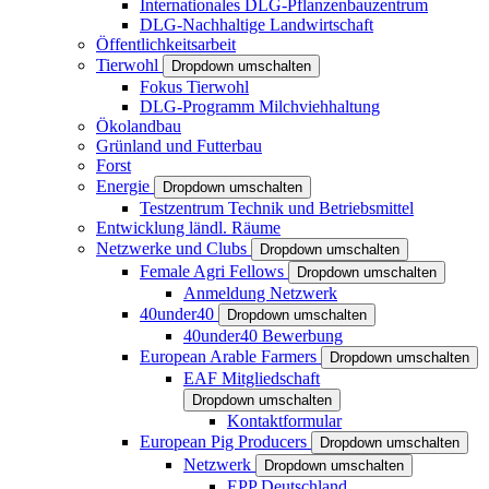
Internationales DLG-Pflanzenbauzentrum
DLG-Nachhaltige Landwirtschaft
Öffentlichkeitsarbeit
Tierwohl
Dropdown umschalten
Fokus Tierwohl
DLG-Programm Milchviehhaltung
Ökolandbau
Grünland und Futterbau
Forst
Energie
Dropdown umschalten
Testzentrum Technik und Betriebsmittel
Entwicklung ländl. Räume
Netzwerke und Clubs
Dropdown umschalten
Female Agri Fellows
Dropdown umschalten
Anmeldung Netzwerk
40under40
Dropdown umschalten
40under40 Bewerbung
European Arable Farmers
Dropdown umschalten
EAF Mitgliedschaft
Dropdown umschalten
Kontaktformular
European Pig Producers
Dropdown umschalten
Netzwerk
Dropdown umschalten
EPP Deutschland