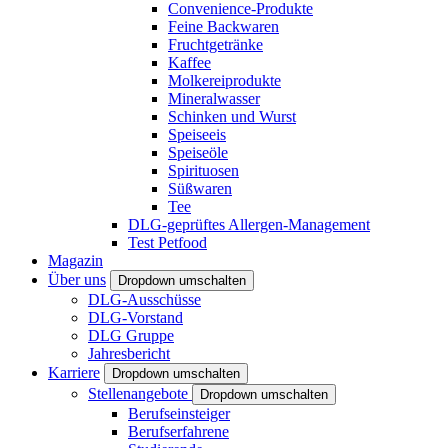
Convenience-Produkte
Feine Backwaren
Fruchtgetränke
Kaffee
Molkereiprodukte
Mineralwasser
Schinken und Wurst
Speiseeis
Speiseöle
Spirituosen
Süßwaren
Tee
DLG-geprüftes Allergen-Management
Test Petfood
Magazin
Über uns
Dropdown umschalten
DLG-Ausschüsse
DLG-Vorstand
DLG Gruppe
Jahresbericht
Karriere
Dropdown umschalten
Stellenangebote
Dropdown umschalten
Berufseinsteiger
Berufserfahrene