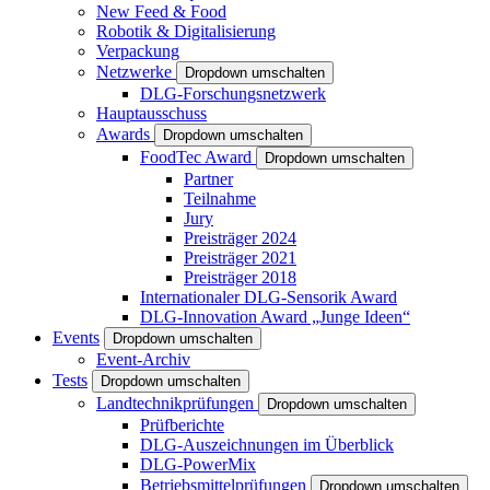
New Feed & Food
Robotik & Digitalisierung
Verpackung
Netzwerke
Dropdown umschalten
DLG-Forschungsnetzwerk
Hauptausschuss
Awards
Dropdown umschalten
FoodTec Award
Dropdown umschalten
Partner
Teilnahme
Jury
Preisträger 2024
Preisträger 2021
Preisträger 2018
Internationaler DLG-Sensorik Award
DLG-Innovation Award „Junge Ideen“
Events
Dropdown umschalten
Event-Archiv
Tests
Dropdown umschalten
Landtechnikprüfungen
Dropdown umschalten
Prüfberichte
DLG-Auszeichnungen im Überblick
DLG-PowerMix
Betriebsmittelprüfungen
Dropdown umschalten