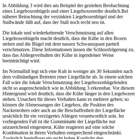
In Abbildung 3 wird dies am Beispiel der gezielten Beobachtung
eines Liegeboxenbügels und einer Liegeboxenreihe deutlich.Bei
näherer Betrachtung der verzinkten Liegeboxenbügel und der
Stallwände fällt auf, dass der Stall noch recht neu ist.
Die lokale und wiederkehrende Verschmutzung auf allen
Liegeboxenbügeln macht deutlich, dass die Kühe in den Boxen
stehen und die Bügel mit dem nassen Schwanzquast partiell
verschmutzen. Diese Informationen lassen die Schlussfolgerung zu,
dass das Abliegeverhalten der Kühe in irgendeiner Weise
beeinträchtigt wird.
Im Normalfall legt sich eine Kuh in weniger als 30 Sekunden nach
dem vollständigen Betreten einer Liegefläche ab. In einem solchen
Fall wäre die lokale Verschmutzung der Liegeboxenbügelenden
nicht so augenscheinlich wie in Abbildung 3 erkennbar. Vor diesem
Hintergrund wird deutlich, dass die Kühe länger in den Liegeboxen
stehen. Ursachen für dieses Verhalten kann es mehrere geben; so
können die Abmessungen der Liegebox, die Position des
Nackenrohres oder auch an die Beschaffenheit der Liegefläche
ursächlich für ein verzögertes Ablegen verantwortlich sein. Im
vorliegenden Fall ist die Gummimatte der Liegefläche nur
unzureichend eingestreut. Kühe reagieren auf eine solche
Kombination in ihrem Verhalten entsprechend eingeschränkt.
Zusätzlich beeinflusst ein recht hohes Kopfrohr den