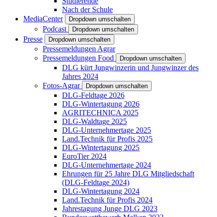
Studierende
Nach der Schule
MediaCenter
Dropdown umschalten
Podcast
Dropdown umschalten
Presse
Dropdown umschalten
Pressemeldungen Agrar
Pressemeldungen Food
Dropdown umschalten
DLG kürt Jungwinzerin und Jungwinzer des
Jahres 2024
Fotos-Agrar
Dropdown umschalten
DLG-Feldtage 2026
DLG-Wintertagung 2026
AGRITECHNICA 2025
DLG-Waldtage 2025
DLG-Unternehmertage 2025
Land.Technik für Profis 2025
DLG-Wintertagung 2025
EuroTier 2024
DLG-Unternehmertage 2024
Ehrungen für 25 Jahre DLG Mitgliedschaft
(DLG-Feldtage 2024)
DLG-Wintertagung 2024
Land.Technik für Profis 2024
Jahrestagung Junge DLG 2023