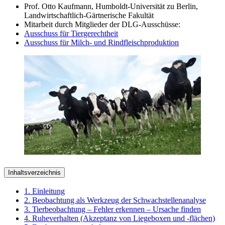
Prof. Otto Kaufmann, Humboldt-Universität zu Berlin,
Landwirtschaftlich-Gärtnerische Fakultät
Mitarbeit durch Mitglieder der DLG-Ausschüsse:
Ausschuss für Tiergerechtheit
Ausschuss für Milch- und Rindfleischproduktion
Inhaltsverzeichnis
1. Einleitung
2. Beobachtung als Werkzeug der Schwachstellenanalyse
3. Tierbeobachtung – Fehler erkennen – Ursache finden
4. Ruheverhalten (Akzeptanz von Liegeboxen und -flächen)