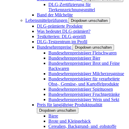
DLG-Zertifizierung für
Tierkennzeichnungsmittel
Band der Milchelite
Lebensmittelprüfungen
Dropdown umschalten
DLG-prämierte Produkte
Was bedeutet DLG-prämiert?
Testkriterien: DLG-geprüft
DLG-Testzentrum im Profil
Bundesehrenpreise
Dropdown umschalten
Bundesehrenpreisträger Fleischwaren
Bundesehrenpreisträger Bier
Bundesehrenpreisträger Brot und Feine
Backwaren
Bundesehrenpreisträger Milcherzeugnisse
Bundesehrenpreisträger für verarbeitete
Obst-, Gemüse- und Kartoffelprodukte
Bundesehrenpreisträger Spirituosen
Bundesehrenpreisträger Fruchtgetränke
Bundesehrenpreisträger Wein und Sekt
Preis für langjährige Produktqualität
Dropdown umschalten
Biere
Brote und Kleingebäck
Cerealien, Backgrund- und -rohstoffe