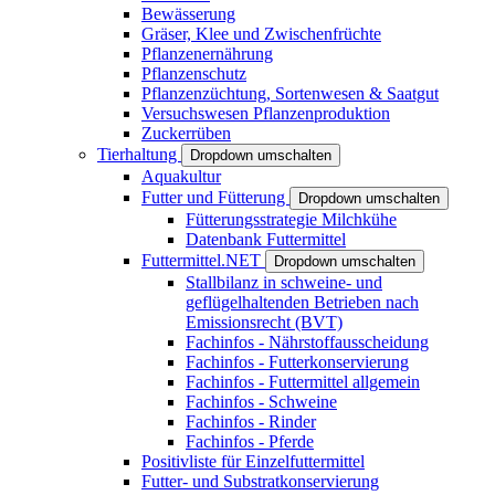
Bewässerung
Gräser, Klee und Zwischenfrüchte
Pflanzenernährung
Pflanzenschutz
Pflanzenzüchtung, Sortenwesen & Saatgut
Versuchswesen Pflanzenproduktion
Zuckerrüben
Tierhaltung
Dropdown umschalten
Aquakultur
Futter und Fütterung
Dropdown umschalten
Fütterungsstrategie Milchkühe
Datenbank Futtermittel
Futtermittel.NET
Dropdown umschalten
Stallbilanz in schweine- und
geflügelhaltenden Betrieben nach
Emissionsrecht (BVT)
Fachinfos - Nährstoffausscheidung
Fachinfos - Futterkonservierung
Fachinfos - Futtermittel allgemein
Fachinfos - Schweine
Fachinfos - Rinder
Fachinfos - Pferde
Positivliste für Einzelfuttermittel
Futter- und Substratkonservierung