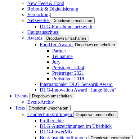
New Feed & Food
Robotik & Digitalisierung
Verpackung
Netzwerke
Dropdown umschalten
DLG-Forschungsnetzwerk
Hauptausschuss
Awards
Dropdown umschalten
FoodTec Award
Dropdown umschalten
Partner
Teilnahme
Jury
Preisträger 2024
Preisträger 2021
Preisträger 2018
Internationaler DLG-Sensorik Award
DLG-Innovation Award „Junge Ideen“
Events
Dropdown umschalten
Event-Archiv
Tests
Dropdown umschalten
Landtechnikprüfungen
Dropdown umschalten
Prüfberichte
DLG-Auszeichnungen im Überblick
DLG-PowerMix
Betriebsmittelprüfungen
Dropdown umschalten