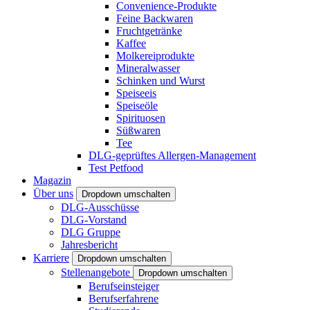
Convenience-Produkte
Feine Backwaren
Fruchtgetränke
Kaffee
Molkereiprodukte
Mineralwasser
Schinken und Wurst
Speiseeis
Speiseöle
Spirituosen
Süßwaren
Tee
DLG-geprüftes Allergen-Management
Test Petfood
Magazin
Über uns
Dropdown umschalten
DLG-Ausschüsse
DLG-Vorstand
DLG Gruppe
Jahresbericht
Karriere
Dropdown umschalten
Stellenangebote
Dropdown umschalten
Berufseinsteiger
Berufserfahrene