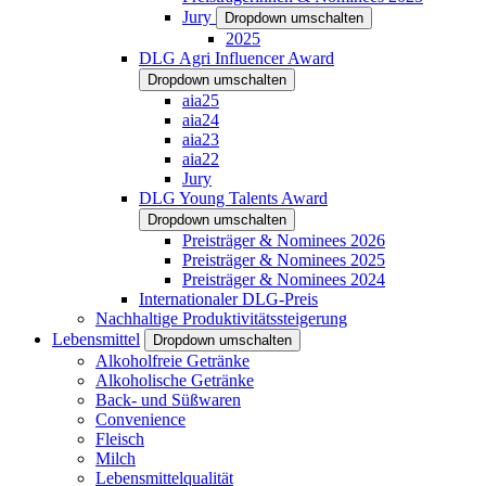
Jury
Dropdown umschalten
2025
DLG Agri Influencer Award
Dropdown umschalten
aia25
aia24
aia23
aia22
Jury
DLG Young Talents Award
Dropdown umschalten
Preisträger & Nominees 2026
Preisträger & Nominees 2025
Preisträger & Nominees 2024
Internationaler DLG-Preis
Nachhaltige Produktivitätssteigerung
Lebensmittel
Dropdown umschalten
Alkoholfreie Getränke
Alkoholische Getränke
Back- und Süßwaren
Convenience
Fleisch
Milch
Lebensmittelqualität