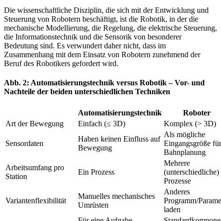
Die wissenschaftliche Disziplin, die sich mit der Entwicklung und
Steuerung von Robotern beschäftigt, ist die Robotik, in der die
mechanische Modellierung, die Regelung, die elek­trische Steuerung,
die Informationstechnik und die Sensorik von besonderer
Bedeutung sind. Es verwundert daher nicht, dass im
Zusammenhang mit dem Einsatz von Robotern zunehmend der
Beruf des Robotikers gefordert wird.
Abb. 2: Automatisierungstechnik versus Robotik – Vor- und
Nachteile der beiden unterschiedlichen Techniken
Automatisierungstechnik
Roboter
Art der Bewegung
Einfach (≤ 3D)
Komplex (> 3D)
Als mögliche
Haben keinen Einfluss auf
Sensordaten
Eingangsgröße fü
Bewegung
Bahnplanung
Mehrere
Arbeitsumfang pro
Ein Prozess
(unterschiedliche)
Station
Prozesse
Anderes
Manuelles mechanisches
Variantenflexibilität
Programm/Parame
Umrüsten
laden
Für eine Aufgabe
Standardkompone