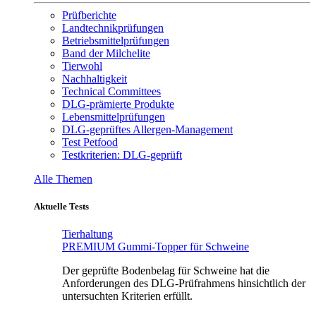
Prüfberichte
Landtechnikprüfungen
Betriebsmittelprüfungen
Band der Milchelite
Tierwohl
Nachhaltigkeit
Technical Committees
DLG-prämierte Produkte
Lebensmittelprüfungen
DLG-geprüftes Allergen-Management
Test Petfood
Testkriterien: DLG-geprüft
Alle Themen
Aktuelle Tests
Tierhaltung
PREMIUM Gummi-Topper für Schweine
Der geprüfte Bodenbelag für Schweine hat die
Anforderungen des DLG-Prüfrahmens hinsichtlich der
untersuchten Kriterien erfüllt.