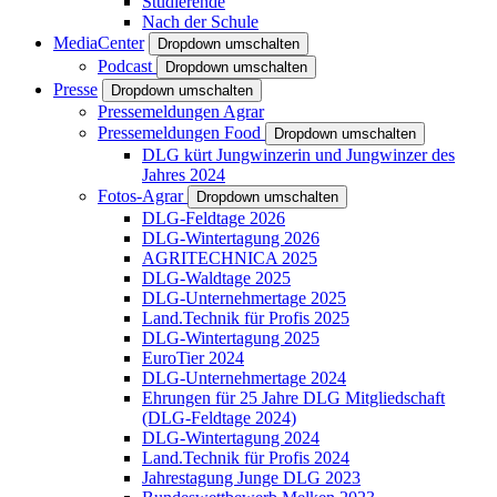
Studierende
Nach der Schule
MediaCenter
Dropdown umschalten
Podcast
Dropdown umschalten
Presse
Dropdown umschalten
Pressemeldungen Agrar
Pressemeldungen Food
Dropdown umschalten
DLG kürt Jungwinzerin und Jungwinzer des
Jahres 2024
Fotos-Agrar
Dropdown umschalten
DLG-Feldtage 2026
DLG-Wintertagung 2026
AGRITECHNICA 2025
DLG-Waldtage 2025
DLG-Unternehmertage 2025
Land.Technik für Profis 2025
DLG-Wintertagung 2025
EuroTier 2024
DLG-Unternehmertage 2024
Ehrungen für 25 Jahre DLG Mitgliedschaft
(DLG-Feldtage 2024)
DLG-Wintertagung 2024
Land.Technik für Profis 2024
Jahrestagung Junge DLG 2023