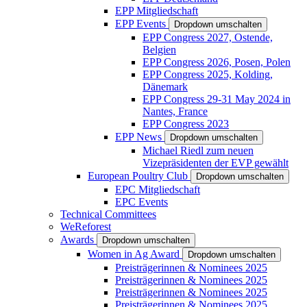
EPP Mitgliedschaft
EPP Events
Dropdown umschalten
EPP Congress 2027, Ostende,
Belgien
EPP Congress 2026, Posen, Polen
EPP Congress 2025, Kolding,
Dänemark
EPP Congress 29-31 May 2024 in
Nantes, France
EPP Congress 2023
EPP News
Dropdown umschalten
Michael Riedl zum neuen
Vizepräsidenten der EVP gewählt
European Poultry Club
Dropdown umschalten
EPC Mitgliedschaft
EPC Events
Technical Committees
WeReforest
Awards
Dropdown umschalten
Women in Ag Award
Dropdown umschalten
Preisträgerinnen & Nominees 2025
Preisträgerinnen & Nominees 2025
Preisträgerinnen & Nominees 2025
Preisträgerinnen & Nominees 2025