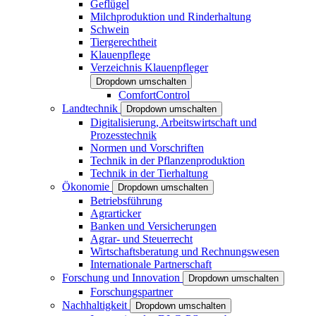
Geflügel
Milchproduktion und Rinderhaltung
Schwein
Tiergerechtheit
Klauenpflege
Verzeichnis Klauenpfleger
Dropdown umschalten
ComfortControl
Landtechnik
Dropdown umschalten
Digitalisierung, Arbeitswirtschaft und
Prozesstechnik
Normen und Vorschriften
Technik in der Pflanzenproduktion
Technik in der Tierhaltung
Ökonomie
Dropdown umschalten
Betriebsführung
Agrarticker
Banken und Versicherungen
Agrar- und Steuerrecht
Wirtschaftsberatung und Rechnungswesen
Internationale Partnerschaft
Forschung und Innovation
Dropdown umschalten
Forschungspartner
Nachhaltigkeit
Dropdown umschalten