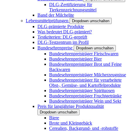
DLG-Zertifizierung für
Tierkennzeichnungsmittel
Band der Milchelite
Lebensmittelprüfungen
Dropdown umschalten
DLG-prämierte Produkte
Was bedeutet DLG-prämiert?
Testkriterien: DLG-geprüft
DLG-Testzentrum im Profil
Bundesehrenpreise
Dropdown umschalten
Bundesehrenpreisträger Fleischwaren
Bundesehrenpreisträger Bier
Bundesehrenpreisträger Brot und Feine
Backwaren
Bundesehrenpreisträger Milcherzeugnisse
Bundesehrenpreisträger für verarbeitete
Obst-, Gemüse- und Kartoffelprodukte
Bundesehrenpreisträger Spirituosen
Bundesehrenpreisträger Fruchtgetränke
Bundesehrenpreisträger Wein und Sekt
Preis für langjährige Produktqualität
Dropdown umschalten
Biere
Brote und Kleingebäck
Cerealien, Backgrund- und -rohstoffe