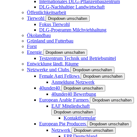
Internationales DLG-Pflanzenbauzentrum
DLG-Nachhaltige Landwirtschaft
Öffentlichkeitsarbeit
Tierwohl
Dropdown umschalten
Fokus Tierwohl
DLG-Programm Milchviehhaltung
Ökolandbau
Grünland und Futterbau
Forst
Energie
Dropdown umschalten
Testzentrum Technik und Betriebsmittel
Entwicklung ländl. Räume
Netzwerke und Clubs
Dropdown umschalten
Female Agri Fellows
Dropdown umschalten
Anmeldung Netzwerk
40under40
Dropdown umschalten
40under40 Bewerbung
European Arable Farmers
Dropdown umschalten
EAF Mitgliedschaft
Dropdown umschalten
Kontaktformular
European Pig Producers
Dropdown umschalten
Netzwerk
Dropdown umschalten
EPP Deutschland