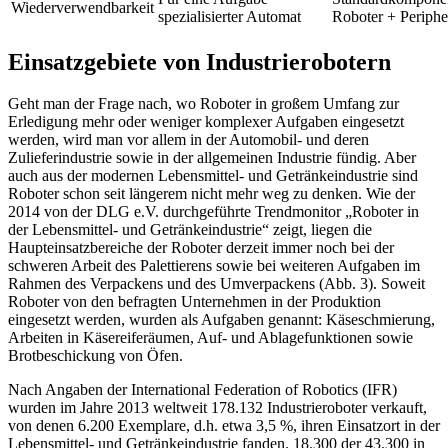
Wiederverwendbarkeit
spezialisierter Automat
Roboter + Periphe
Einsatzgebiete von Industrierobotern
Geht man der Frage nach, wo Roboter in großem Umfang zur
Erledigung mehr oder weniger komplexer Aufgaben eingesetzt
werden, wird man vor allem in der Automobil- und deren
Zulieferindustrie sowie in der allgemeinen Industrie fündig. Aber
auch aus der modernen Lebensmittel- und Getränkeindustrie sind
Roboter schon seit längerem nicht mehr weg zu denken. Wie der
2014 von der DLG e.V. durchgeführte Trendmonitor „Roboter in
der Lebensmittel- und Getränke­industrie“ zeigt, liegen die
Haupteinsatzbereiche der Roboter derzeit immer noch bei der
schweren Arbeit des Palettierens sowie bei weiteren Aufgaben im
Rahmen des Verpackens und des Umverpackens (Abb. 3). Soweit
Roboter von den befragten Unternehmen in der Produktion
eingesetzt werden, wurden als Aufgaben genannt: Käseschmierung,
Arbeiten in Käsereiferäumen, Auf- und Ablagefunktionen sowie
Brotbeschickung von Öfen.
Nach Angaben der International Federation of Robotics (IFR)
wurden im Jahre 2013 weltweit 178.132 Industrieroboter verkauft,
von denen 6.200 Exemplare, d.h. etwa 3,5 %, ihren Einsatzort in der
Lebensmittel- und Getränkeindustrie fanden. 18.300 der 43.300 in