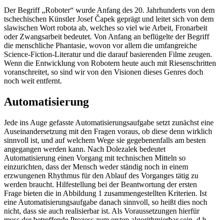
Der Begriff „Roboter“ wurde Anfang des 20. Jahrhunderts von dem
tschechischen Künstler Josef Čapek geprägt und leitet sich von dem
slawischen Wort robota ab, welches so viel wie Arbeit, Fronarbeit
oder Zwangsarbeit bedeutet. Von Anfang an beflügelte der Begriff
die menschliche Phantasie, wovon vor allem die umfangreiche
Science-Fiction-Literatur und die darauf basierenden Filme zeugen.
Wenn die Entwicklung von Robotern heute auch mit Riesenschritten
voranschreitet, so sind wir von den Visionen dieses Genres doch
noch weit entfernt.
Automatisierung
Jede ins Auge gefasste Automatisierungsaufgabe setzt zunächst eine
Auseinandersetzung mit den Fragen voraus, ob diese denn wirklich
sinnvoll ist, und auf welchem Wege sie gegebenenfalls am besten
angegangen werden kann. Nach Dolezalek bedeutet
Automatisierung einen Vorgang mit technischen Mitteln so
einzurichten, dass der Mensch weder ständig noch in einem
erzwungenen Rhythmus für den Ablauf des Vorganges tätig zu
werden braucht. Hilfestellung bei der Beantwortung der ersten
Frage bieten die in Abbildung 1 zusammengestellten Kriterien. Ist
eine Automatisierungsaufgabe danach sinnvoll, so heißt dies noch
nicht, dass sie auch realisierbar ist. Als Voraussetzungen hierfür
muss der betreffende Prozess zum ersten algorithmierbar sein, d.h.,