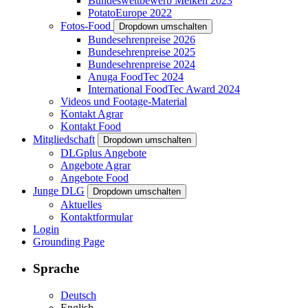
Bundeswettbewerb Melken 2023
PotatoEurope 2022
Fotos-Food
Dropdown umschalten
Bundesehrenpreise 2026
Bundesehrenpreise 2025
Bundesehrenpreise 2024
Anuga FoodTec 2024
International FoodTec Award 2024
Videos und Footage-Material
Kontakt Agrar
Kontakt Food
Mitgliedschaft
Dropdown umschalten
DLGplus Angebote
Angebote Agrar
Angebote Food
Junge DLG
Dropdown umschalten
Aktuelles
Kontaktformular
Login
Grounding Page
Sprache
Deutsch
English