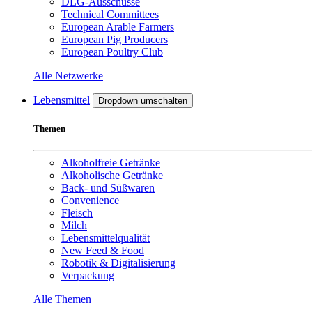
DLG-Ausschüsse
Technical Committees
European Arable Farmers
European Pig Producers
European Poultry Club
Alle Netzwerke
Lebensmittel
Dropdown umschalten
Themen
Alkoholfreie Getränke
Alkoholische Getränke
Back- und Süßwaren
Convenience
Fleisch
Milch
Lebensmittelqualität
New Feed & Food
Robotik & Digitalisierung
Verpackung
Alle Themen