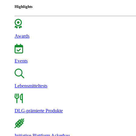
Highlights
Awards
Events
Lebensmitteltests
DLG-prämierte Produkte
Initiative Plattform Ackerbau