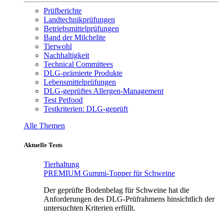
Prüfberichte
Landtechnikprüfungen
Betriebsmittelprüfungen
Band der Milchelite
Tierwohl
Nachhaltigkeit
Technical Committees
DLG-prämierte Produkte
Lebensmittelprüfungen
DLG-geprüftes Allergen-Management
Test Petfood
Testkriterien: DLG-geprüft
Alle Themen
Aktuelle Tests
Tierhaltung
PREMIUM Gummi-Topper für Schweine
Der geprüfte Bodenbelag für Schweine hat die
Anforderungen des DLG-Prüfrahmens hinsichtlich der
untersuchten Kriterien erfüllt.