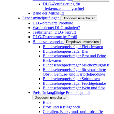
DLG-Zertifizierung für
Tierkennzeichnungsmittel
Band der Milchelite
Lebensmittelprüfungen
Dropdown umschalten
DLG-prämierte Produkte
Was bedeutet DLG-prämiert?
Testkriterien: DLG-geprüft
DLG-Testzentrum im Profil
Bundesehrenpreise
Dropdown umschalten
Bundesehrenpreisträger Fleischwaren
Bundesehrenpreisträger Bier
Bundesehrenpreisträger Brot und Feine
Backwaren
Bundesehrenpreisträger Milcherzeugnisse
Bundesehrenpreisträger für verarbeitete
Obst-, Gemüse- und Kartoffelprodukte
Bundesehrenpreisträger Spirituosen
Bundesehrenpreisträger Fruchtgetränke
Bundesehrenpreisträger Wein und Sekt
Preis für langjährige Produktqualität
Dropdown umschalten
Biere
Brote und Kleingebäck
Cerealien, Backgrund- und -rohstoffe