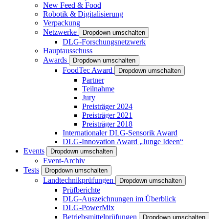
New Feed & Food
Robotik & Digitalisierung
Verpackung
Netzwerke
Dropdown umschalten
DLG-Forschungsnetzwerk
Hauptausschuss
Awards
Dropdown umschalten
FoodTec Award
Dropdown umschalten
Partner
Teilnahme
Jury
Preisträger 2024
Preisträger 2021
Preisträger 2018
Internationaler DLG-Sensorik Award
DLG-Innovation Award „Junge Ideen“
Events
Dropdown umschalten
Event-Archiv
Tests
Dropdown umschalten
Landtechnikprüfungen
Dropdown umschalten
Prüfberichte
DLG-Auszeichnungen im Überblick
DLG-PowerMix
Betriebsmittelprüfungen
Dropdown umschalten