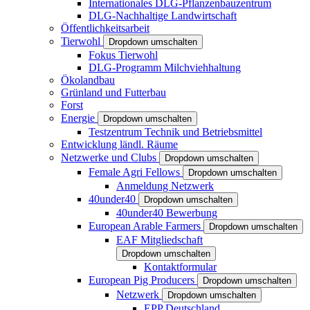
Internationales DLG-Pflanzenbauzentrum
DLG-Nachhaltige Landwirtschaft
Öffentlichkeitsarbeit
Tierwohl
Dropdown umschalten
Fokus Tierwohl
DLG-Programm Milchviehhaltung
Ökolandbau
Grünland und Futterbau
Forst
Energie
Dropdown umschalten
Testzentrum Technik und Betriebsmittel
Entwicklung ländl. Räume
Netzwerke und Clubs
Dropdown umschalten
Female Agri Fellows
Dropdown umschalten
Anmeldung Netzwerk
40under40
Dropdown umschalten
40under40 Bewerbung
European Arable Farmers
Dropdown umschalten
EAF Mitgliedschaft
Dropdown umschalten
Kontaktformular
European Pig Producers
Dropdown umschalten
Netzwerk
Dropdown umschalten
EPP Deutschland