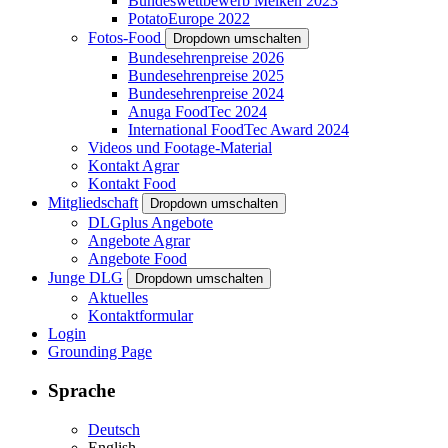
Bundeswettbewerb Melken 2023
PotatoEurope 2022
Fotos-Food
Dropdown umschalten
Bundesehrenpreise 2026
Bundesehrenpreise 2025
Bundesehrenpreise 2024
Anuga FoodTec 2024
International FoodTec Award 2024
Videos und Footage-Material
Kontakt Agrar
Kontakt Food
Mitgliedschaft
Dropdown umschalten
DLGplus Angebote
Angebote Agrar
Angebote Food
Junge DLG
Dropdown umschalten
Aktuelles
Kontaktformular
Login
Grounding Page
Sprache
Deutsch
English