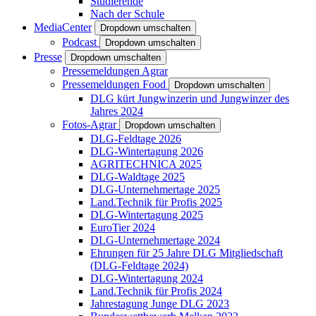
Studierende
Nach der Schule
MediaCenter
Dropdown umschalten
Podcast
Dropdown umschalten
Presse
Dropdown umschalten
Pressemeldungen Agrar
Pressemeldungen Food
Dropdown umschalten
DLG kürt Jungwinzerin und Jungwinzer des
Jahres 2024
Fotos-Agrar
Dropdown umschalten
DLG-Feldtage 2026
DLG-Wintertagung 2026
AGRITECHNICA 2025
DLG-Waldtage 2025
DLG-Unternehmertage 2025
Land.Technik für Profis 2025
DLG-Wintertagung 2025
EuroTier 2024
DLG-Unternehmertage 2024
Ehrungen für 25 Jahre DLG Mitgliedschaft
(DLG-Feldtage 2024)
DLG-Wintertagung 2024
Land.Technik für Profis 2024
Jahrestagung Junge DLG 2023