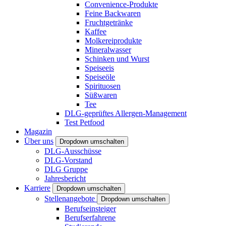
Convenience-Produkte
Feine Backwaren
Fruchtgetränke
Kaffee
Molkereiprodukte
Mineralwasser
Schinken und Wurst
Speiseeis
Speiseöle
Spirituosen
Süßwaren
Tee
DLG-geprüftes Allergen-Management
Test Petfood
Magazin
Über uns
Dropdown umschalten
DLG-Ausschüsse
DLG-Vorstand
DLG Gruppe
Jahresbericht
Karriere
Dropdown umschalten
Stellenangebote
Dropdown umschalten
Berufseinsteiger
Berufserfahrene