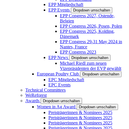
EPP Mitgliedschaft
EPP Events
Dropdown umschalten
EPP Congress 2027, Ostende,
Belgien
EPP Congress 2026, Posen, Polen
EPP Congress 2025, Kolding,
Dänemark
EPP Congress 29-31 May 2024 in
Nantes, France
EPP Congress 2023
EPP News
Dropdown umschalten
Michael Riedl zum neuen
Vizepräsidenten der EVP gewählt
European Poultry Club
Dropdown umschalten
EPC Mitgliedschaft
EPC Events
Technical Committees
WeReforest
Awards
Dropdown umschalten
Women in Ag Award
Dropdown umschalten
Preisträgerinnen & Nominees 2025
Preisträgerinnen & Nominees 2025
Preisträgerinnen & Nominees 2025
Preisträgerinnen & Nominees 2025