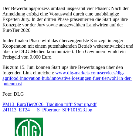
Der Bewerbungsprozess umfasst insgesamt vier Phasen: Nach der
Anmeldung erfolgt eine Vorauswahl durch eine unabhängige
Experten-Jury. In der dritten Phase präsentierten die Start-ups ihre
Konzepte vor der Jury sowie ausgewählten Landwirten auf der
EuroTier 2026.
In der finalen Phase wird das überzeugendste Konzept in enger
Kooperation mit einem putenhaltenden Betrieb weiterentwickelt und
über die DLG-Medien kommuniziert. Den Gewinnern winkt ein
Preisgeld von 9.000 Euro.
Bis zum 15. Juni können Start-ups ihre Bewerbungen über den
folgenden Link einreichen:
www.dlg-markets.com/services/dlg-
agrifood-innovation-hub/innovative-loesungen-fuer-tierwohl-in-der-
putenmast
Foto: DLG
PM13_EuroTier2026_Tradition trifft Start-up.pdf
241113_ET24___S_Pfoertner_SPF101523.jpg