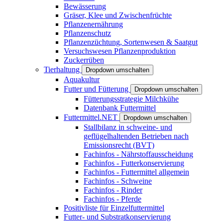
Bewässerung
Gräser, Klee und Zwischenfrüchte
Pflanzenernährung
Pflanzenschutz
Pflanzenzüchtung, Sortenwesen & Saatgut
Versuchswesen Pflanzenproduktion
Zuckerrüben
Tierhaltung
Dropdown umschalten
Aquakultur
Futter und Fütterung
Dropdown umschalten
Fütterungsstrategie Milchkühe
Datenbank Futtermittel
Futtermittel.NET
Dropdown umschalten
Stallbilanz in schweine- und
geflügelhaltenden Betrieben nach
Emissionsrecht (BVT)
Fachinfos - Nährstoffausscheidung
Fachinfos - Futterkonservierung
Fachinfos - Futtermittel allgemein
Fachinfos - Schweine
Fachinfos - Rinder
Fachinfos - Pferde
Positivliste für Einzelfuttermittel
Futter- und Substratkonservierung