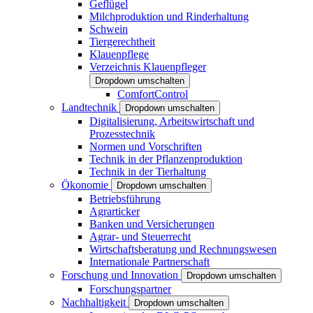
Geflügel
Milchproduktion und Rinderhaltung
Schwein
Tiergerechtheit
Klauenpflege
Verzeichnis Klauenpfleger
Dropdown umschalten
ComfortControl
Landtechnik
Dropdown umschalten
Digitalisierung, Arbeitswirtschaft und
Prozesstechnik
Normen und Vorschriften
Technik in der Pflanzenproduktion
Technik in der Tierhaltung
Ökonomie
Dropdown umschalten
Betriebsführung
Agrarticker
Banken und Versicherungen
Agrar- und Steuerrecht
Wirtschaftsberatung und Rechnungswesen
Internationale Partnerschaft
Forschung und Innovation
Dropdown umschalten
Forschungspartner
Nachhaltigkeit
Dropdown umschalten