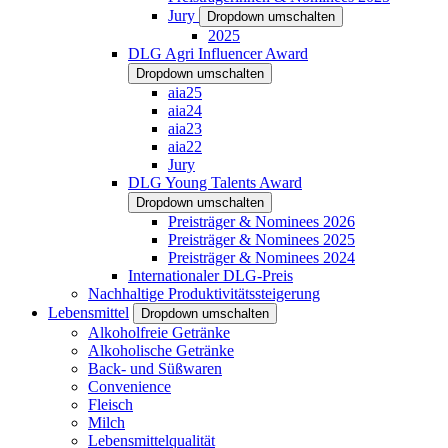
Jury
Dropdown umschalten
2025
DLG Agri Influencer Award
Dropdown umschalten
aia25
aia24
aia23
aia22
Jury
DLG Young Talents Award
Dropdown umschalten
Preisträger & Nominees 2026
Preisträger & Nominees 2025
Preisträger & Nominees 2024
Internationaler DLG-Preis
Nachhaltige Produktivitätssteigerung
Lebensmittel
Dropdown umschalten
Alkoholfreie Getränke
Alkoholische Getränke
Back- und Süßwaren
Convenience
Fleisch
Milch
Lebensmittelqualität