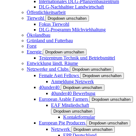
Internationales DLG-Pflanzenbauzentrum
DLG-Nachhaltige Landwirtschaft
Öffentlichkeitsarbeit
Tierwohl
Dropdown umschalten
Fokus Tierwohl
DLG-Programm Milchviehhaltung
Ökolandbau
Grünland und Futterbau
Forst
Energie
Dropdown umschalten
Testzentrum Technik und Betriebsmittel
Entwicklung ländl. Räume
Netzwerke und Clubs
Dropdown umschalten
Female Agri Fellows
Dropdown umschalten
Anmeldung Netzwerk
40under40
Dropdown umschalten
40under40 Bewerbung
European Arable Farmers
Dropdown umschalten
EAF Mitgliedschaft
Dropdown umschalten
Kontaktformular
European Pig Producers
Dropdown umschalten
Netzwerk
Dropdown umschalten
EPP Deutschland