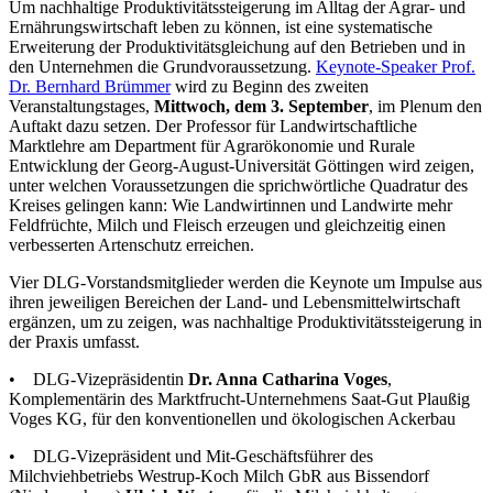
Um nachhaltige Produktivitätssteigerung im Alltag der Agrar- und
Ernährungswirtschaft leben zu können, ist eine systematische
Erweiterung der Produktivitätsgleichung auf den Betrieben und in
den Unternehmen die Grundvoraussetzung.
Keynote-Speaker Prof.
Dr. Bernhard Brümmer
wird zu Beginn des zweiten
Veranstaltungstages,
Mittwoch, dem 3. September
, im Plenum den
Auftakt dazu setzen. Der Professor für Landwirtschaftliche
Marktlehre am Department für Agrarökonomie und Rurale
Entwicklung der Georg-August-Universität Göttingen wird zeigen,
unter welchen Voraussetzungen die sprichwörtliche Quadratur des
Kreises gelingen kann: Wie Landwirtinnen und Landwirte mehr
Feldfrüchte, Milch und Fleisch erzeugen und gleichzeitig einen
verbesserten Artenschutz erreichen.
Vier DLG-Vorstandsmitglieder werden die Keynote um Impulse aus
ihren jeweiligen Bereichen der Land- und Lebensmittelwirtschaft
ergänzen, um zu zeigen, was nachhaltige Produktivitätssteigerung in
der Praxis umfasst.
• DLG-Vizepräsidentin
Dr. Anna Catharina Voges
,
Komplementärin des Marktfrucht-Unternehmens Saat-Gut Plaußig
Voges KG, für den konventionellen und ökologischen Ackerbau
• DLG-Vizepräsident und Mit-Geschäftsführer des
Milchviehbetriebs Westrup-Koch Milch GbR aus Bissendorf