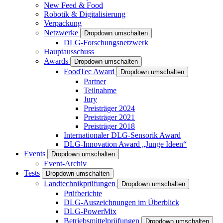
New Feed & Food
Robotik & Digitalisierung
Verpackung
Netzwerke
Dropdown umschalten
DLG-Forschungsnetzwerk
Hauptausschuss
Awards
Dropdown umschalten
FoodTec Award
Dropdown umschalten
Partner
Teilnahme
Jury
Preisträger 2024
Preisträger 2021
Preisträger 2018
Internationaler DLG-Sensorik Award
DLG-Innovation Award „Junge Ideen“
Events
Dropdown umschalten
Event-Archiv
Tests
Dropdown umschalten
Landtechnikprüfungen
Dropdown umschalten
Prüfberichte
DLG-Auszeichnungen im Überblick
DLG-PowerMix
Betriebsmittelprüfungen
Dropdown umschalten