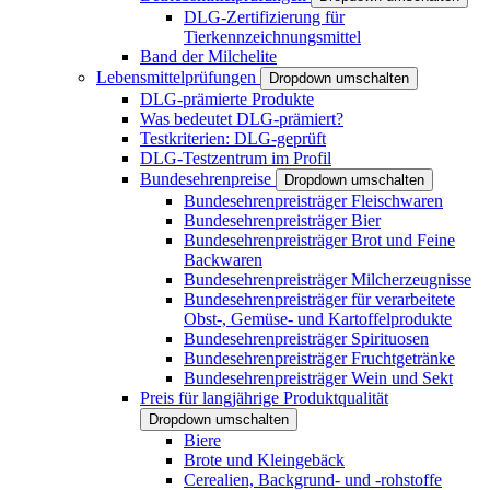
DLG-Zertifizierung für
Tierkennzeichnungsmittel
Band der Milchelite
Lebensmittelprüfungen
Dropdown umschalten
DLG-prämierte Produkte
Was bedeutet DLG-prämiert?
Testkriterien: DLG-geprüft
DLG-Testzentrum im Profil
Bundesehrenpreise
Dropdown umschalten
Bundesehrenpreisträger Fleischwaren
Bundesehrenpreisträger Bier
Bundesehrenpreisträger Brot und Feine
Backwaren
Bundesehrenpreisträger Milcherzeugnisse
Bundesehrenpreisträger für verarbeitete
Obst-, Gemüse- und Kartoffelprodukte
Bundesehrenpreisträger Spirituosen
Bundesehrenpreisträger Fruchtgetränke
Bundesehrenpreisträger Wein und Sekt
Preis für langjährige Produktqualität
Dropdown umschalten
Biere
Brote und Kleingebäck
Cerealien, Backgrund- und -rohstoffe