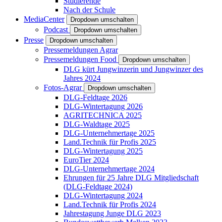
Studierende
Nach der Schule
MediaCenter
Dropdown umschalten
Podcast
Dropdown umschalten
Presse
Dropdown umschalten
Pressemeldungen Agrar
Pressemeldungen Food
Dropdown umschalten
DLG kürt Jungwinzerin und Jungwinzer des
Jahres 2024
Fotos-Agrar
Dropdown umschalten
DLG-Feldtage 2026
DLG-Wintertagung 2026
AGRITECHNICA 2025
DLG-Waldtage 2025
DLG-Unternehmertage 2025
Land.Technik für Profis 2025
DLG-Wintertagung 2025
EuroTier 2024
DLG-Unternehmertage 2024
Ehrungen für 25 Jahre DLG Mitgliedschaft
(DLG-Feldtage 2024)
DLG-Wintertagung 2024
Land.Technik für Profis 2024
Jahrestagung Junge DLG 2023