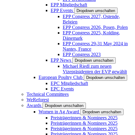
EPP Mitgliedschaft
EPP Events
Dropdown umschalten
EPP Congress 2027, Ostende,
Belgien
EPP Congress 2026, Posen, Polen
EPP Congress 2025, Kolding,
Dänemark
EPP Congress 29-31 May 2024 in
Nantes, France
EPP Congress 2023
EPP News
Dropdown umschalten
Michael Riedl zum neuen
Vizepräsidenten der EVP gewählt
European Poultry Club
Dropdown umschalten
EPC Mitgliedschaft
EPC Events
Technical Committees
WeReforest
Awards
Dropdown umschalten
Women in Ag Award
Dropdown umschalten
Preisträgerinnen & Nominees 2025
Preisträgerinnen & Nominees 2025
Preisträgerinnen & Nominees 2025
Preisträgerinnen & Nominees 2025