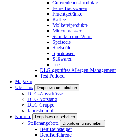
Convenience-Produkte
Feine Backwaren
Fruchtgetränke
Kaffee
Molkereiprodukte
Mineralwasser
Schinken und Wurst
Speiseeis
Speiseöle
Spirituosen
Süßwaren
Tee
DLG-geprüftes Allergen-Management
Test Petfood
Magazin
Über uns
Dropdown umschalten
DLG-Ausschüsse
DLG-Vorstand
DLG Gruppe
Jahresbericht
Karriere
Dropdown umschalten
Stellenangebote
Dropdown umschalten
Berufseinsteiger
Berufserfahrene