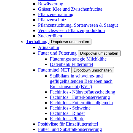
Bewässerung
Gräser, Klee und Zwischenfrüchte
Pflanzenernährung
Pflanzenschutz
Pflanzenzüchtung, Sortenwesen & Saatgut
Versuchswesen Pflanzenproduktion
Zuckerrüben
Tierhaltung
Dropdown umschalten
Aquakultur
Futter und Fütterung
Dropdown umschalten
Fütterungsstrategie Milchkühe
Datenbank Futtermittel
Futtermittel.NET
Dropdown umschalten
Stallbilanz in schweine- und
geflügelhaltenden Betrieben nach
Emissionsrecht (BVT)
Fachinfos - Nährstoffausscheidung
Fachinfos - Futterkonservierung
Fachinfos - Futtermittel allgemein
Fachinfos - Schweine
Fachinfos - Rinder
Fachinfos - Pferde
Positivliste für Einzelfuttermittel
Futter- und Substratkonservierung