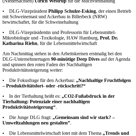
(Niedersachsen)
Ulrich Westrup
für die Milchviehhaltung
• DLG-Vizepräsident
Philipp Schulze-Esking
, der einen Betrieb
mit Schweinemast und Ackerbau in Billerbeck (NRW)
bewirtschaftet, für die Schweinehaltung
• DLG-Vizepräsidentin und Professorin für Lebensmittel-
Mikrobiologie und -Toxikologie, HAW Hamburg,
Prof. Dr.
Katharina Riehn
, für die Lebensmittelwirtschaft
Am Nachmittag stehen in den Arbeitskreisen erstmalig bei den
DLG-Unternehmertagen
90-minütige Deep Dives
auf der Agenda
und spinnen den roten Faden der Nachhaltigen
Produktivitätssteigerung weiter:
• Die Fokusfrage für den Ackerbau:
„Nachhaltige Fruchtfolgen
– Produktivitätsfort- oder -rückschritt?“
• In der Tierhaltung heißt es:
„CO2-Fußabdruck in der
Tierhaltung: Potenziale einer nachhaltigen
Produktivitätssteigerung“
.
• Die Junge DLG fragt:
„Gemeinsam sind wir stark? –
Umweltzahlungen neu gestalten”
.
• Die Lebensmittelwirtschaft lotet mit dem Thema
„Trends und