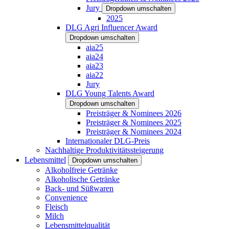
Jury
Dropdown umschalten
2025
DLG Agri Influencer Award
Dropdown umschalten
aia25
aia24
aia23
aia22
Jury
DLG Young Talents Award
Dropdown umschalten
Preisträger & Nominees 2026
Preisträger & Nominees 2025
Preisträger & Nominees 2024
Internationaler DLG-Preis
Nachhaltige Produktivitätssteigerung
Lebensmittel
Dropdown umschalten
Alkoholfreie Getränke
Alkoholische Getränke
Back- und Süßwaren
Convenience
Fleisch
Milch
Lebensmittelqualität