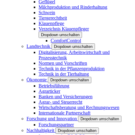
Geflügel
Milchproduktion und Rinderhaltung
Schwein
Tiergerechtheit
Klauenpflege
Verzeichnis Klauenpfleger
Dropdown umschalten
ComfortControl
Landtechnik
Dropdown umschalten
Digitalisierung, Arbeitswirtschaft und
Prozesstechnik
Normen und Vorschriften
Technik in der Pflanzenproduktion
Technik in der Tierhaltung
Ökonomie
Dropdown umschalten
Betriebsführung
Agrarticker
Banken und Versicherungen
Agrar- und Steuerrecht
Wirtschaftsberatung und Rechnungswesen
Internationale Partnerschaft
Forschung und Innovation
Dropdown umschalten
Forschungspartner
Nachhaltigkeit
Dropdown umschalten