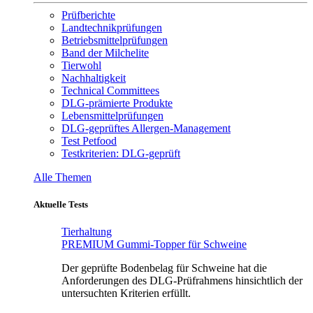
Prüfberichte
Landtechnikprüfungen
Betriebsmittelprüfungen
Band der Milchelite
Tierwohl
Nachhaltigkeit
Technical Committees
DLG-prämierte Produkte
Lebensmittelprüfungen
DLG-geprüftes Allergen-Management
Test Petfood
Testkriterien: DLG-geprüft
Alle Themen
Aktuelle Tests
Tierhaltung
PREMIUM Gummi-Topper für Schweine
Der geprüfte Bodenbelag für Schweine hat die
Anforderungen des DLG-Prüfrahmens hinsichtlich der
untersuchten Kriterien erfüllt.