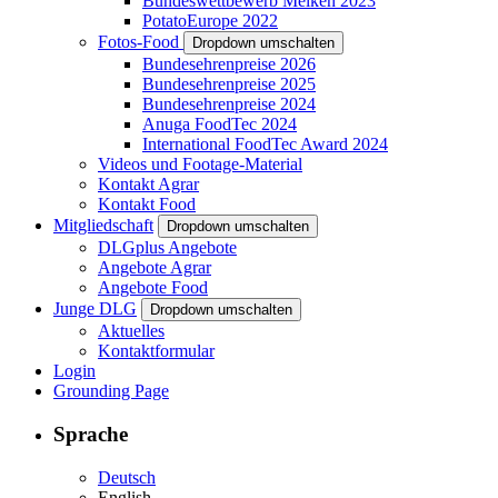
Bundeswettbewerb Melken 2023
PotatoEurope 2022
Fotos-Food
Dropdown umschalten
Bundesehrenpreise 2026
Bundesehrenpreise 2025
Bundesehrenpreise 2024
Anuga FoodTec 2024
International FoodTec Award 2024
Videos und Footage-Material
Kontakt Agrar
Kontakt Food
Mitgliedschaft
Dropdown umschalten
DLGplus Angebote
Angebote Agrar
Angebote Food
Junge DLG
Dropdown umschalten
Aktuelles
Kontaktformular
Login
Grounding Page
Sprache
Deutsch
English