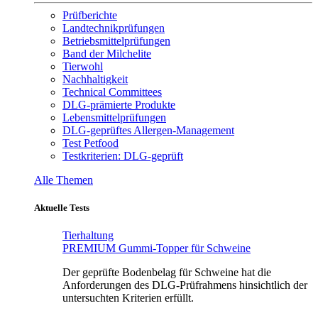
Prüfberichte
Landtechnikprüfungen
Betriebsmittelprüfungen
Band der Milchelite
Tierwohl
Nachhaltigkeit
Technical Committees
DLG-prämierte Produkte
Lebensmittelprüfungen
DLG-geprüftes Allergen-Management
Test Petfood
Testkriterien: DLG-geprüft
Alle Themen
Aktuelle Tests
Tierhaltung
PREMIUM Gummi-Topper für Schweine
Der geprüfte Bodenbelag für Schweine hat die
Anforderungen des DLG-Prüfrahmens hinsichtlich der
untersuchten Kriterien erfüllt.