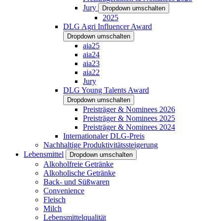
Jury
Dropdown umschalten
2025
DLG Agri Influencer Award
Dropdown umschalten
aia25
aia24
aia23
aia22
Jury
DLG Young Talents Award
Dropdown umschalten
Preisträger & Nominees 2026
Preisträger & Nominees 2025
Preisträger & Nominees 2024
Internationaler DLG-Preis
Nachhaltige Produktivitätssteigerung
Lebensmittel
Dropdown umschalten
Alkoholfreie Getränke
Alkoholische Getränke
Back- und Süßwaren
Convenience
Fleisch
Milch
Lebensmittelqualität