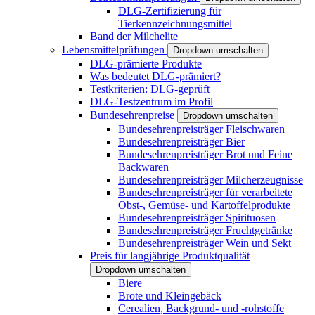
DLG-Zertifizierung für
Tierkennzeichnungsmittel
Band der Milchelite
Lebensmittelprüfungen
Dropdown umschalten
DLG-prämierte Produkte
Was bedeutet DLG-prämiert?
Testkriterien: DLG-geprüft
DLG-Testzentrum im Profil
Bundesehrenpreise
Dropdown umschalten
Bundesehrenpreisträger Fleischwaren
Bundesehrenpreisträger Bier
Bundesehrenpreisträger Brot und Feine
Backwaren
Bundesehrenpreisträger Milcherzeugnisse
Bundesehrenpreisträger für verarbeitete
Obst-, Gemüse- und Kartoffelprodukte
Bundesehrenpreisträger Spirituosen
Bundesehrenpreisträger Fruchtgetränke
Bundesehrenpreisträger Wein und Sekt
Preis für langjährige Produktqualität
Dropdown umschalten
Biere
Brote und Kleingebäck
Cerealien, Backgrund- und -rohstoffe