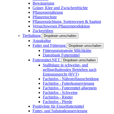
Bewässerung
Gräser, Klee und Zwischenfrüchte
Pflanzenernährung
Pflanzenschutz
Pflanzenzüchtung, Sortenwesen & Saatgut
Versuchswesen Pflanzenproduktion
Zuckerrüben
Tierhaltung
Dropdown umschalten
Aquakultur
Futter und Fütterung
Dropdown umschalten
Fütterungsstrategie Milchkühe
Datenbank Futtermittel
Futtermittel.NET
Dropdown umschalten
Stallbilanz in schweine- und
geflügelhaltenden Betrieben nach
Emissionsrecht (BVT)
Fachinfos - Nährstoffausscheidung
Fachinfos - Futterkonservierung
Fachinfos - Futtermittel allgemein
Fachinfos - Schweine
Fachinfos - Rinder
Fachinfos - Pferde
Positivliste für Einzelfuttermittel
Futter- und Substratkonservierung