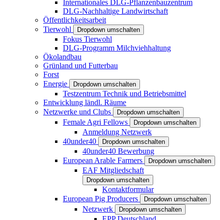
Internationales DLG-Pflanzenbauzentrum
DLG-Nachhaltige Landwirtschaft
Öffentlichkeitsarbeit
Tierwohl
Dropdown umschalten
Fokus Tierwohl
DLG-Programm Milchviehhaltung
Ökolandbau
Grünland und Futterbau
Forst
Energie
Dropdown umschalten
Testzentrum Technik und Betriebsmittel
Entwicklung ländl. Räume
Netzwerke und Clubs
Dropdown umschalten
Female Agri Fellows
Dropdown umschalten
Anmeldung Netzwerk
40under40
Dropdown umschalten
40under40 Bewerbung
European Arable Farmers
Dropdown umschalten
EAF Mitgliedschaft
Dropdown umschalten
Kontaktformular
European Pig Producers
Dropdown umschalten
Netzwerk
Dropdown umschalten
EPP Deutschland