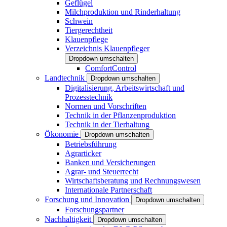
Geflügel
Milchproduktion und Rinderhaltung
Schwein
Tiergerechtheit
Klauenpflege
Verzeichnis Klauenpfleger
Dropdown umschalten
ComfortControl
Landtechnik
Dropdown umschalten
Digitalisierung, Arbeitswirtschaft und
Prozesstechnik
Normen und Vorschriften
Technik in der Pflanzenproduktion
Technik in der Tierhaltung
Ökonomie
Dropdown umschalten
Betriebsführung
Agrarticker
Banken und Versicherungen
Agrar- und Steuerrecht
Wirtschaftsberatung und Rechnungswesen
Internationale Partnerschaft
Forschung und Innovation
Dropdown umschalten
Forschungspartner
Nachhaltigkeit
Dropdown umschalten