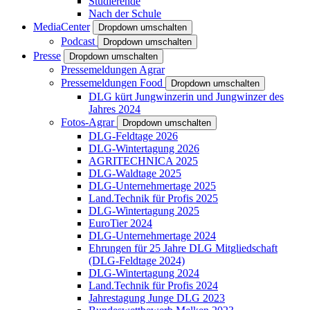
Studierende
Nach der Schule
MediaCenter
Dropdown umschalten
Podcast
Dropdown umschalten
Presse
Dropdown umschalten
Pressemeldungen Agrar
Pressemeldungen Food
Dropdown umschalten
DLG kürt Jungwinzerin und Jungwinzer des
Jahres 2024
Fotos-Agrar
Dropdown umschalten
DLG-Feldtage 2026
DLG-Wintertagung 2026
AGRITECHNICA 2025
DLG-Waldtage 2025
DLG-Unternehmertage 2025
Land.Technik für Profis 2025
DLG-Wintertagung 2025
EuroTier 2024
DLG-Unternehmertage 2024
Ehrungen für 25 Jahre DLG Mitgliedschaft
(DLG-Feldtage 2024)
DLG-Wintertagung 2024
Land.Technik für Profis 2024
Jahrestagung Junge DLG 2023