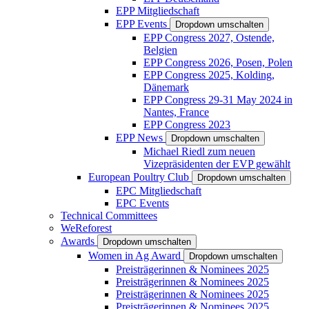
EPP Mitgliedschaft
EPP Events
Dropdown umschalten
EPP Congress 2027, Ostende,
Belgien
EPP Congress 2026, Posen, Polen
EPP Congress 2025, Kolding,
Dänemark
EPP Congress 29-31 May 2024 in
Nantes, France
EPP Congress 2023
EPP News
Dropdown umschalten
Michael Riedl zum neuen
Vizepräsidenten der EVP gewählt
European Poultry Club
Dropdown umschalten
EPC Mitgliedschaft
EPC Events
Technical Committees
WeReforest
Awards
Dropdown umschalten
Women in Ag Award
Dropdown umschalten
Preisträgerinnen & Nominees 2025
Preisträgerinnen & Nominees 2025
Preisträgerinnen & Nominees 2025
Preisträgerinnen & Nominees 2025