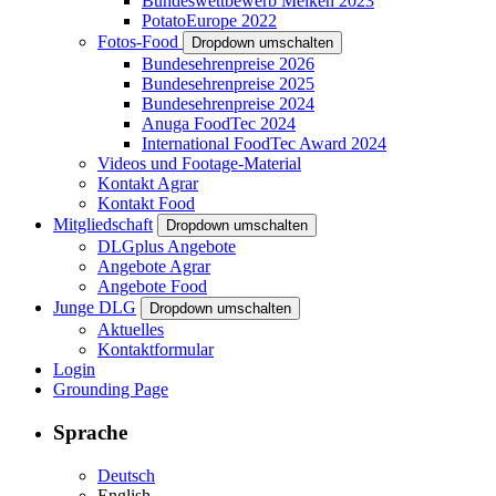
Bundeswettbewerb Melken 2023
PotatoEurope 2022
Fotos-Food
Dropdown umschalten
Bundesehrenpreise 2026
Bundesehrenpreise 2025
Bundesehrenpreise 2024
Anuga FoodTec 2024
International FoodTec Award 2024
Videos und Footage-Material
Kontakt Agrar
Kontakt Food
Mitgliedschaft
Dropdown umschalten
DLGplus Angebote
Angebote Agrar
Angebote Food
Junge DLG
Dropdown umschalten
Aktuelles
Kontaktformular
Login
Grounding Page
Sprache
Deutsch
English