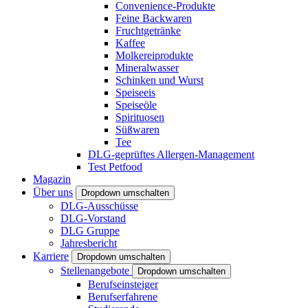
Convenience-Produkte
Feine Backwaren
Fruchtgetränke
Kaffee
Molkereiprodukte
Mineralwasser
Schinken und Wurst
Speiseeis
Speiseöle
Spirituosen
Süßwaren
Tee
DLG-geprüftes Allergen-Management
Test Petfood
Magazin
Über uns
Dropdown umschalten
DLG-Ausschüsse
DLG-Vorstand
DLG Gruppe
Jahresbericht
Karriere
Dropdown umschalten
Stellenangebote
Dropdown umschalten
Berufseinsteiger
Berufserfahrene