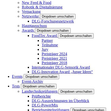
New Feed & Food
Robotik & Digitalisierung
Verpackung
Netzwerke
Dropdown umschalten
DLG-Forschungsnetzwerk
Hauptausschuss
Awards
Dropdown umschalten
FoodTec Award
Dropdown umschalten
Partner
Teilnahme
Jury
Preisträger 2024
Preisträger 2021
Preisträger 2018
Internationaler DLG-Sensorik Award
DLG-Innovation Award „Junge Ideen“
Events
Dropdown umschalten
Event-Archiv
Tests
Dropdown umschalten
Landtechnikprüfungen
Dropdown umschalten
Prüfberichte
DLG-Auszeichnungen im Überblick
DLG-PowerMix
Betriebsmittelprüfungen
Dropdown umschalten