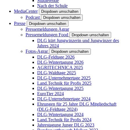
Studierende
Nach der Schule
MediaCenter
Dropdown umschalten
Podcast
Dropdown umschalten
Presse
Dropdown umschalten
Pressemeldungen Agrar
Pressemeldungen Food
Dropdown umschalten
DLG kürt Jungwinzerin und Jungwinzer des
Jahres 2024
Fotos-Agrar
Dropdown umschalten
DLG-Feldtage 2026
DLG-Wintertagung 2026
AGRITECHNICA 2025
DLG-Waldtage 2025
DLG-Unternehmertage 2025
Land.Technik für Profis 2025
DLG-Wintertagung 2025
EuroTier 2024
DLG-Unternehmertage 2024
Ehrungen für 25 Jahre DLG Mitgliedschaft
(DLG-Feldtage 2024)
DLG-Wintertagung 2024
Land.Technik für Profis 2024
Jahrestagung Junge DLG 2023