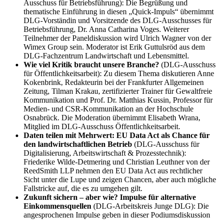
Ausschuss für Betriebsführung): Die Begrüßung und
thematische Einführung in diesen „Quick-Impuls“ übernimmt
DLG-Vorständin und Vorsitzende des DLG-Ausschusses für
Betriebsführung, Dr. Anna Catharina Voges. Weiterer
Teilnehmer der Paneldiskussion wird Ulrich Wagner von der
Wimex Group sein. Moderator ist Erik Guttulsröd aus dem
DLG-Fachzentrum Landwirtschaft und Lebensmittel.
Wie viel Kritik braucht unsere Branche?
(DLG-Ausschuss
für Öffentlichkeitsarbeit): Zu diesem Thema diskutieren Anne
Kokenbrink, Redakteurin bei der Frankfurter Allgemeinen
Zeitung, Tilman Krakau, zertifizierter Trainer für Gewaltfreie
Kommunikation und Prof. Dr. Matthias Kussin, Professor für
Medien- und CSR-Kommunikation an der Hochschule
Osnabrück. Die Moderation übernimmt Elisabeth Wrana,
Mitglied im DLG-Ausschuss Öffentlichkeitsarbeit.
Daten teilen mit Mehrwert:
EU Data Act als Chance für
den landwirtschaftlichen Betrieb
(DLG-Ausschuss für
Digitalisierung, Arbeitswirtschaft & Prozesstechnik):
Friederike Wilde-Detmering und Christian Leuthner von der
ReedSmith LLP nehmen den EU Data Act aus rechtlicher
Sicht unter die Lupe und zeigen Chancen, aber auch mögliche
Fallstricke auf, die es zu umgehen gilt.
Zukunft sichern – aber wie?
Impulse für alternative
Einkommensquellen
(DLG-Arbeitskreis Junge DLG): Die
angesprochenen Impulse geben in dieser Podiumsdiskussion