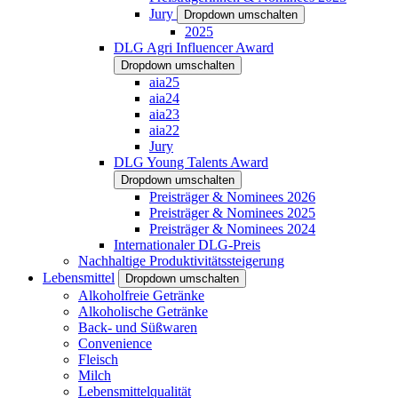
Jury
Dropdown umschalten
2025
DLG Agri Influencer Award
Dropdown umschalten
aia25
aia24
aia23
aia22
Jury
DLG Young Talents Award
Dropdown umschalten
Preisträger & Nominees 2026
Preisträger & Nominees 2025
Preisträger & Nominees 2024
Internationaler DLG-Preis
Nachhaltige Produktivitätssteigerung
Lebensmittel
Dropdown umschalten
Alkoholfreie Getränke
Alkoholische Getränke
Back- und Süßwaren
Convenience
Fleisch
Milch
Lebensmittelqualität