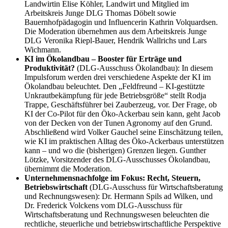
Landwirtin Elise Köhler, Landwirt und Mitglied im
Arbeitskreis Junge DLG Thomas Döbelt sowie
Bauernhofpädagogin und Influencerin Kathrin Volquardsen.
Die Moderation übernehmen aus dem Arbeitskreis Junge
DLG Veronika Riepl-Bauer, Hendrik Wallrichs und Lars
Wichmann.
KI im Ökolandbau – Booster für Erträge und
Produktivität?
(DLG-Ausschuss Ökolandbau): In diesem
Impulsforum werden drei verschiedene Aspekte der KI im
Ökolandbau beleuchtet. Den „Feldfreund – KI-gestützte
Unkrautbekämpfung für jede Betriebsgröße“ stellt Rodja
Trappe, Geschäftsführer bei Zauberzeug, vor. Der Frage, ob
KI der Co-Pilot für den Öko-Ackerbau sein kann, geht Jacob
von der Decken von der Tunen Agronomy auf den Grund.
Abschließend wird Volker Gauchel seine Einschätzung teilen,
wie KI im praktischen Alltag des Öko-Ackerbaus unterstützen
kann – und wo die (bisherigen) Grenzen liegen. Gunther
Lötzke, Vorsitzender des DLG-Ausschusses Ökolandbau,
übernimmt die Moderation.
Unternehmensnachfolge im Fokus: Recht, Steuern,
Betriebswirtschaft
(DLG-Ausschuss für Wirtschaftsberatung
und Rechnungswesen): Dr. Hermann Spils ad Wilken, und
Dr. Frederick Volckens vom DLG-Ausschuss für
Wirtschaftsberatung und Rechnungswesen beleuchten die
rechtliche, steuerliche und betriebswirtschaftliche Perspektive