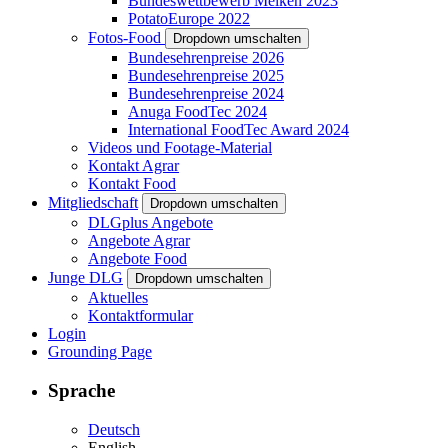
Bundeswettbewerb Melken 2023
PotatoEurope 2022
Fotos-Food
Dropdown umschalten
Bundesehrenpreise 2026
Bundesehrenpreise 2025
Bundesehrenpreise 2024
Anuga FoodTec 2024
International FoodTec Award 2024
Videos und Footage-Material
Kontakt Agrar
Kontakt Food
Mitgliedschaft
Dropdown umschalten
DLGplus Angebote
Angebote Agrar
Angebote Food
Junge DLG
Dropdown umschalten
Aktuelles
Kontaktformular
Login
Grounding Page
Sprache
Deutsch
English