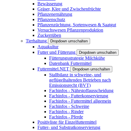
Bewässerung
Gräser, Klee und Zwischenfrüchte
Pflanzenernährung
Pflanzenschutz
Pflanzenzüchtung, Sortenwesen & Saatgut
Versuchswesen Pflanzenproduktion
Zuckerrüben
Tierhaltung
Dropdown umschalten
Aquakultur
Futter und Fütterung
Dropdown umschalten
Fütterungsstrategie Milchkühe
Datenbank Futtermittel
Futtermittel.NET
Dropdown umschalten
Stallbilanz in schweine- und
geflügelhaltenden Betrieben nach
Emissionsrecht (BVT)
Fachinfos - Nährstoffausscheidung
Fachinfos - Futterkonservierung
Fachinfos - Futtermittel allgemein
Fachinfos - Schweine
Fachinfos - Rinder
Fachinfos - Pferde
Positivliste für Einzelfuttermittel
Futter- und Substratkonservierung