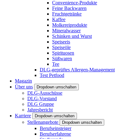
Convenience-Produkte
Feine Backwaren
Fruchtgetränke
Kaffee
Molkereiprodukte
Mineralwasser
Schinken und Wurst
Speiseeis
Speiseöle
Spirituosen
Süßwaren
Tee
DLG-geprüftes Allergen-Management
Test Petfood
Magazin
Über uns
Dropdown umschalten
DLG-Ausschüsse
DLG-Vorstand
DLG Gruppe
Jahresbericht
Karriere
Dropdown umschalten
Stellenangebote
Dropdown umschalten
Berufseinsteiger
Berufserfahrene