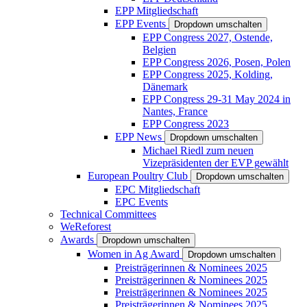
EPP Mitgliedschaft
EPP Events
Dropdown umschalten
EPP Congress 2027, Ostende,
Belgien
EPP Congress 2026, Posen, Polen
EPP Congress 2025, Kolding,
Dänemark
EPP Congress 29-31 May 2024 in
Nantes, France
EPP Congress 2023
EPP News
Dropdown umschalten
Michael Riedl zum neuen
Vizepräsidenten der EVP gewählt
European Poultry Club
Dropdown umschalten
EPC Mitgliedschaft
EPC Events
Technical Committees
WeReforest
Awards
Dropdown umschalten
Women in Ag Award
Dropdown umschalten
Preisträgerinnen & Nominees 2025
Preisträgerinnen & Nominees 2025
Preisträgerinnen & Nominees 2025
Preisträgerinnen & Nominees 2025