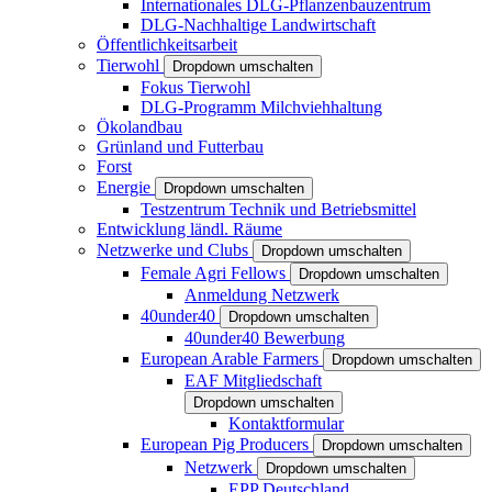
Internationales DLG-Pflanzenbauzentrum
DLG-Nachhaltige Landwirtschaft
Öffentlichkeitsarbeit
Tierwohl
Dropdown umschalten
Fokus Tierwohl
DLG-Programm Milchviehhaltung
Ökolandbau
Grünland und Futterbau
Forst
Energie
Dropdown umschalten
Testzentrum Technik und Betriebsmittel
Entwicklung ländl. Räume
Netzwerke und Clubs
Dropdown umschalten
Female Agri Fellows
Dropdown umschalten
Anmeldung Netzwerk
40under40
Dropdown umschalten
40under40 Bewerbung
European Arable Farmers
Dropdown umschalten
EAF Mitgliedschaft
Dropdown umschalten
Kontaktformular
European Pig Producers
Dropdown umschalten
Netzwerk
Dropdown umschalten
EPP Deutschland