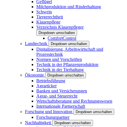
Geflügel
Milchproduktion und Rinderhaltung
Schwein
Tiergerechtheit
Klauenpflege
Verzeichnis Klauenpfleger
Dropdown umschalten
ComfortControl
Landtechnik
Dropdown umschalten
Digitalisierung, Arbeitswirtschaft und
Prozesstechnik
Normen und Vorschriften
Technik in der Pflanzenproduktion
Technik in der Tierhaltung
Ökonomie
Dropdown umschalten
Betriebsführung
Agrarticker
Banken und Versicherungen
Agrar- und Steuerrecht
Wirtschaftsberatung und Rechnungswesen
Internationale Partnerschaft
Forschung und Innovation
Dropdown umschalten
Forschungspartner
Nachhaltigkeit
Dropdown umschalten