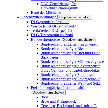
DLG-Zertifizierung für
Tierkennzeichnungsmittel
Band der Milchelite
Lebensmittelprüfungen
Dropdown umschalten
DLG-prämierte Produkte
Was bedeutet DLG-prämiert?
Testkriterien: DLG-geprüft
DLG-Testzentrum im Profil
Bundesehrenpreise
Dropdown umschalten
Bundesehrenpreisträger Fleischwaren
Bundesehrenpreisträger Bier
Bundesehrenpreisträger Brot und Feine
Backwaren
Bundesehrenpreisträger Milcherzeugnisse
Bundesehrenpreisträger für verarbeitete
Obst-, Gemüse- und Kartoffelprodukte
Bundesehrenpreisträger Spirituosen
Bundesehrenpreisträger Fruchtgetränke
Bundesehrenpreisträger Wein und Sekt
Preis für langjährige Produktqualität
Dropdown umschalten
Biere
Brote und Kleingebäck
Cerealien, Backgrund- und -rohstoffe