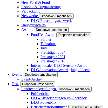
New Feed & Food
Robotik & Digitalisierung
Verpackung
Netzwerke
Dropdown umschalten
DLG-Forschungsnetzwerk
Hauptausschuss
Awards
Dropdown umschalten
FoodTec Award
Dropdown umschalten
Partner
Teilnahme
Jury
Preisträger 2024
Preisträger 2021
Preisträger 2018
Internationaler DLG-Sensorik Award
DLG-Innovation Award „Junge Ideen“
Events
Dropdown umschalten
Event-Archiv
Tests
Dropdown umschalten
Landtechnikprüfungen
Dropdown umschalten
Prüfberichte
DLG-Auszeichnungen im Überblick
DLG-PowerMix
Betriebsmittelprüfungen
Dropdown umschalten