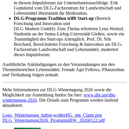
in diesem Impulsforum zur Unternehmensnachfolge. Erik
Guttulsröd vom DLG-Fachzentrum für Landwirtschaft und
Lebensmittel übernimmt die Moderation.
DLG-Programm Tradition trifft Start-up
(Bereich
Forschung und Innovation und
DLG Markets GmbH): Zum Thema referieren Lena Weitzel,
Studentin an der Justus-Liebig-Universität Gießen, sowie ein
Teammitglied des Start-ups Artenglück. Prof. Dr. Nils
Borchard, Bereichsleiter Forschung & Innovation am DLG-
Fachzentrum Landwirtschaft und Lebensmittel, moderiert
dieses Impulsforum.
Ausführliche Ankündigungen zu den Veranstaltungen aus den
Themenbereichen Lebensmittel, Female Agri Fellows, Pflanzenbau
und Tierhaltung folgen zeitnah.
Mehr Informationen zur DLG-Wintertagung 2026 sowie die
Möglichkeit zur Anmeldung finden Sie hier:
www.dlg.org/dlg-
wintertagung-2026
. Die Details zum Programm werden laufend
aktualisiert.
Logo_Wintertagung_farbig-weißerHG_mit_Claim.png
DLG_Wintertagung2026_ProgrammBW_20260122.pdf