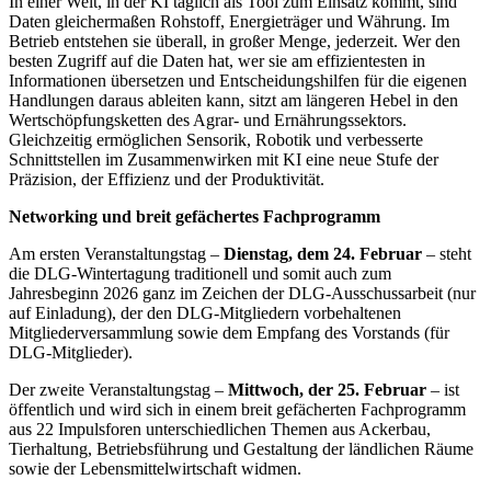
In einer Welt, in der KI täglich als Tool zum Einsatz kommt, sind
Daten gleichermaßen Rohstoff, Energieträger und Währung. Im
Betrieb entstehen sie überall, in großer Menge, jederzeit. Wer den
besten Zugriff auf die Daten hat, wer sie am effizientesten in
Informationen übersetzen und Entscheidungshilfen für die eigenen
Handlungen daraus ableiten kann, sitzt am längeren Hebel in den
Wertschöpfungsketten des Agrar- und Ernährungssektors.
Gleichzeitig ermöglichen Sensorik, Robotik und verbesserte
Schnittstellen im Zusammenwirken mit KI eine neue Stufe der
Präzision, der Effizienz und der Produktivität.
Networking und breit gefächertes Fachprogramm
Am ersten Veranstaltungstag –
Dienstag, dem 24. Februar
– steht
die DLG-Wintertagung traditionell und somit auch zum
Jahresbeginn 2026 ganz im Zeichen der DLG-Ausschussarbeit (nur
auf Einladung), der den DLG-Mitgliedern vorbehaltenen
Mitgliederversammlung sowie dem Empfang des Vorstands (für
DLG-Mitglieder).
Der zweite Veranstaltungstag –
Mittwoch, der 25. Februar
– ist
öffentlich und wird sich in einem breit gefächerten Fachprogramm
aus 22 Impulsforen unterschiedlichen Themen aus Ackerbau,
Tierhaltung, Betriebsführung und Gestaltung der ländlichen Räume
sowie der Lebensmittelwirtschaft widmen.