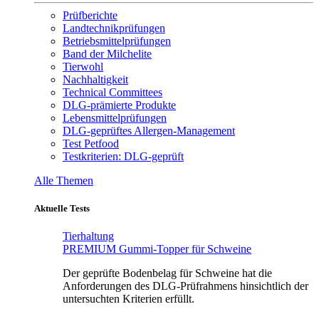
Prüfberichte
Landtechnikprüfungen
Betriebsmittelprüfungen
Band der Milchelite
Tierwohl
Nachhaltigkeit
Technical Committees
DLG-prämierte Produkte
Lebensmittelprüfungen
DLG-geprüftes Allergen-Management
Test Petfood
Testkriterien: DLG-geprüft
Alle Themen
Aktuelle Tests
Tierhaltung
PREMIUM Gummi-Topper für Schweine
Der geprüfte Bodenbelag für Schweine hat die
Anforderungen des DLG-Prüfrahmens hinsichtlich der
untersuchten Kriterien erfüllt.