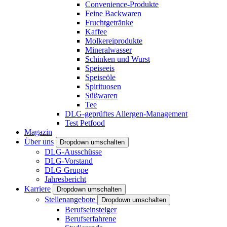
Convenience-Produkte
Feine Backwaren
Fruchtgetränke
Kaffee
Molkereiprodukte
Mineralwasser
Schinken und Wurst
Speiseeis
Speiseöle
Spirituosen
Süßwaren
Tee
DLG-geprüftes Allergen-Management
Test Petfood
Magazin
Über uns
Dropdown umschalten
DLG-Ausschüsse
DLG-Vorstand
DLG Gruppe
Jahresbericht
Karriere
Dropdown umschalten
Stellenangebote
Dropdown umschalten
Berufseinsteiger
Berufserfahrene