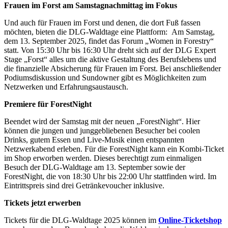
Frauen im Forst am Samstagnachmittag im Fokus
Und auch für Frauen im Forst und denen, die dort Fuß fassen
möchten, bieten die DLG-Waldtage eine Plattform: Am Samstag,
dem 13. September 2025, findet das Forum „Women in Forestry“
statt. Von 15:30 Uhr bis 16:30 Uhr dreht sich auf der DLG Expert
Stage „Forst“ alles um die aktive Gestaltung des Berufslebens und
die finanzielle Absicherung für Frauen im Forst. Bei anschließender
Podiumsdiskussion und Sundowner gibt es Möglichkeiten zum
Netzwerken und Erfahrungsaustausch.
Premiere für ForestNight
Beendet wird der Samstag mit der neuen „ForestNight“. Hier
können die jungen und junggebliebenen Besucher bei coolen
Drinks, gutem Essen und Live-Musik einen entspannten
Netzwerkabend erleben. Für die ForestNight kann ein Kombi-Ticket
im Shop erworben werden. Dieses berechtigt zum einmaligen
Besuch der DLG-Waldtage am 13. September sowie der
ForestNight, die von 18:30 Uhr bis 22:00 Uhr stattfinden wird. Im
Eintrittspreis sind drei Getränkevoucher inklusive.
Tickets jetzt erwerben
Tickets für die DLG-Waldtage 2025 können im
Online-Ticketshop