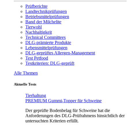
Prüfberichte
Landtechnikprüfungen
Betriebsmittelprüfungen
Band der Milchelite
Tierwohl
Nachhaltigkeit
Technical Committees
DLG-prämierte Produkte
Lebensmittelprüfungen
DLG-geprüftes Allergen-Management
Test Petfood
Testkriterien: DLG-geprüft
Alle Themen
Aktuelle Tests
Tierhaltung
PREMIUM Gummi-Topper für Schweine
Der geprüfte Bodenbelag für Schweine hat die
Anforderungen des DLG-Prüfrahmens hinsichtlich der
untersuchten Kriterien erfüllt.