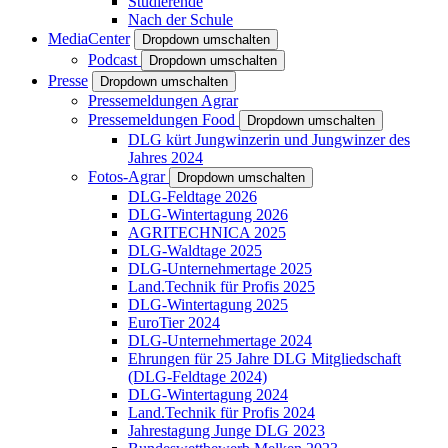
Studierende
Nach der Schule
MediaCenter
Dropdown umschalten
Podcast
Dropdown umschalten
Presse
Dropdown umschalten
Pressemeldungen Agrar
Pressemeldungen Food
Dropdown umschalten
DLG kürt Jungwinzerin und Jungwinzer des
Jahres 2024
Fotos-Agrar
Dropdown umschalten
DLG-Feldtage 2026
DLG-Wintertagung 2026
AGRITECHNICA 2025
DLG-Waldtage 2025
DLG-Unternehmertage 2025
Land.Technik für Profis 2025
DLG-Wintertagung 2025
EuroTier 2024
DLG-Unternehmertage 2024
Ehrungen für 25 Jahre DLG Mitgliedschaft
(DLG-Feldtage 2024)
DLG-Wintertagung 2024
Land.Technik für Profis 2024
Jahrestagung Junge DLG 2023