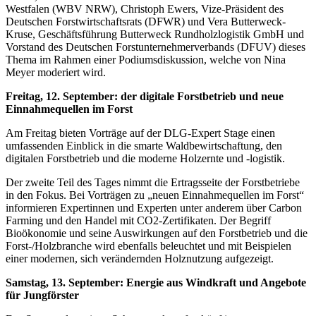
Westfalen (WBV NRW), Christoph Ewers, Vize-Präsident des
Deutschen Forstwirtschaftsrats (DFWR) und Vera Butterweck-
Kruse, Geschäftsführung Butterweck Rundholzlogistik GmbH und
Vorstand des Deutschen Forstunternehmerverbands (DFUV) dieses
Thema im Rahmen einer Podiumsdiskussion, welche von Nina
Meyer moderiert wird.
Freitag, 12. September: der digitale Forstbetrieb und neue
Einnahmequellen im Forst
Am Freitag bieten Vorträge auf der DLG-Expert Stage einen
umfassenden Einblick in die smarte Waldbewirtschaftung, den
digitalen Forstbetrieb und die moderne Holzernte und -logistik.
Der zweite Teil des Tages nimmt die Ertragsseite der Forstbetriebe
in den Fokus. Bei Vorträgen zu „neuen Einnahmequellen im Forst“
informieren Expertinnen und Experten unter anderem über Carbon
Farming und den Handel mit CO2-Zertifikaten. Der Begriff
Bioökonomie und seine Auswirkungen auf den Forstbetrieb und die
Forst-/Holzbranche wird ebenfalls beleuchtet und mit Beispielen
einer modernen, sich verändernden Holznutzung aufgezeigt.
Samstag, 13. September: Energie aus Windkraft und Angebote
für Jungförster