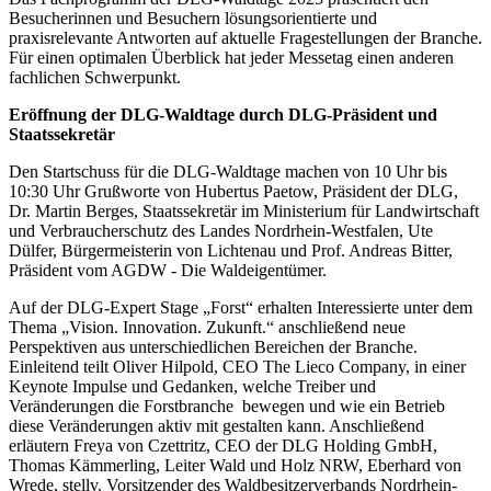
Besucherinnen und Besuchern lösungsorientierte und
praxisrelevante Antworten auf aktuelle Fragestellungen der Branche.
Für einen optimalen Überblick hat jeder Messetag einen anderen
fachlichen Schwerpunkt.
Eröffnung der DLG-Waldtage durch DLG-Präsident und
Staatssekretär
Den Startschuss für die DLG-Waldtage machen von 10 Uhr bis
10:30 Uhr Grußworte von Hubertus Paetow, Präsident der DLG,
Dr. Martin Berges, Staatssekretär im Ministerium für Landwirtschaft
und Verbraucherschutz des Landes Nordrhein-Westfalen, Ute
Dülfer, Bürgermeisterin von Lichtenau und Prof. Andreas Bitter,
Präsident vom AGDW - Die Waldeigentümer.
Auf der DLG-Expert Stage „Forst“ erhalten Interessierte unter dem
Thema „Vision. Innovation. Zukunft.“ anschließend neue
Perspektiven aus unterschiedlichen Bereichen der Branche.
Einleitend teilt Oliver Hilpold, CEO The Lieco Company, in einer
Keynote Impulse und Gedanken, welche Treiber und
Veränderungen die Forstbranche bewegen und wie ein Betrieb
diese Veränderungen aktiv mit gestalten kann. Anschließend
erläutern Freya von Czettritz, CEO der DLG Holding GmbH,
Thomas Kämmerling, Leiter Wald und Holz NRW, Eberhard von
Wrede, stellv. Vorsitzender des Waldbesitzerverbands Nordrhein-