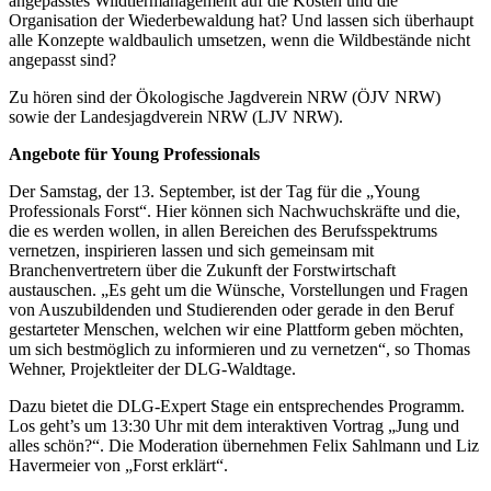
angepasstes Wildtiermanagement auf die Kosten und die
Organisation der Wiederbewaldung hat? Und lassen sich überhaupt
alle Konzepte waldbaulich umsetzen, wenn die Wildbestände nicht
angepasst sind?
Zu hören sind der Ökologische Jagdverein NRW (ÖJV NRW)
sowie der Landesjagdverein NRW (LJV NRW).
Angebote für Young Professionals
Der Samstag, der 13. September, ist der Tag für die „Young
Professionals Forst“. Hier können sich Nachwuchskräfte und die,
die es werden wollen, in allen Bereichen des Berufsspektrums
vernetzen, inspirieren lassen und sich gemeinsam mit
Branchenvertretern über die Zukunft der Forstwirtschaft
austauschen. „Es geht um die Wünsche, Vorstellungen und Fragen
von Auszubildenden und Studierenden oder gerade in den Beruf
gestarteter Menschen, welchen wir eine Plattform geben möchten,
um sich bestmöglich zu informieren und zu vernetzen“, so Thomas
Wehner, Projektleiter der DLG-Waldtage.
Dazu bietet die DLG-Expert Stage ein entsprechendes Programm.
Los geht’s um 13:30 Uhr mit dem interaktiven Vortrag „Jung und
alles schön?“. Die Moderation übernehmen Felix Sahlmann und Liz
Havermeier von „Forst erklärt“.