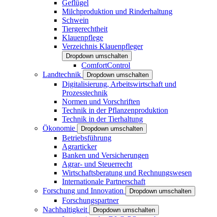
Geflügel
Milchproduktion und Rinderhaltung
Schwein
Tiergerechtheit
Klauenpflege
Verzeichnis Klauenpfleger
Dropdown umschalten
ComfortControl
Landtechnik
Dropdown umschalten
Digitalisierung, Arbeitswirtschaft und
Prozesstechnik
Normen und Vorschriften
Technik in der Pflanzenproduktion
Technik in der Tierhaltung
Ökonomie
Dropdown umschalten
Betriebsführung
Agrarticker
Banken und Versicherungen
Agrar- und Steuerrecht
Wirtschaftsberatung und Rechnungswesen
Internationale Partnerschaft
Forschung und Innovation
Dropdown umschalten
Forschungspartner
Nachhaltigkeit
Dropdown umschalten