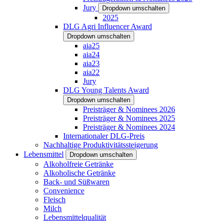
Jury
Dropdown umschalten
2025
DLG Agri Influencer Award
Dropdown umschalten
aia25
aia24
aia23
aia22
Jury
DLG Young Talents Award
Dropdown umschalten
Preisträger & Nominees 2026
Preisträger & Nominees 2025
Preisträger & Nominees 2024
Internationaler DLG-Preis
Nachhaltige Produktivitätssteigerung
Lebensmittel
Dropdown umschalten
Alkoholfreie Getränke
Alkoholische Getränke
Back- und Süßwaren
Convenience
Fleisch
Milch
Lebensmittelqualität