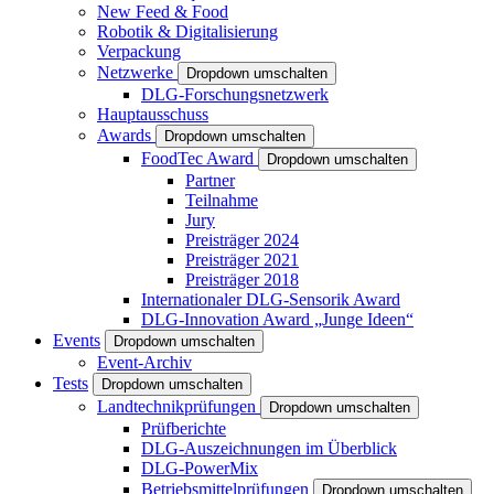
New Feed & Food
Robotik & Digitalisierung
Verpackung
Netzwerke
Dropdown umschalten
DLG-Forschungsnetzwerk
Hauptausschuss
Awards
Dropdown umschalten
FoodTec Award
Dropdown umschalten
Partner
Teilnahme
Jury
Preisträger 2024
Preisträger 2021
Preisträger 2018
Internationaler DLG-Sensorik Award
DLG-Innovation Award „Junge Ideen“
Events
Dropdown umschalten
Event-Archiv
Tests
Dropdown umschalten
Landtechnikprüfungen
Dropdown umschalten
Prüfberichte
DLG-Auszeichnungen im Überblick
DLG-PowerMix
Betriebsmittelprüfungen
Dropdown umschalten