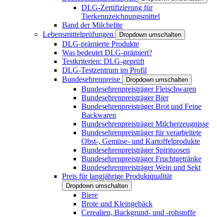
DLG-Zertifizierung für
Tierkennzeichnungsmittel
Band der Milchelite
Lebensmittelprüfungen
Dropdown umschalten
DLG-prämierte Produkte
Was bedeutet DLG-prämiert?
Testkriterien: DLG-geprüft
DLG-Testzentrum im Profil
Bundesehrenpreise
Dropdown umschalten
Bundesehrenpreisträger Fleischwaren
Bundesehrenpreisträger Bier
Bundesehrenpreisträger Brot und Feine
Backwaren
Bundesehrenpreisträger Milcherzeugnisse
Bundesehrenpreisträger für verarbeitete
Obst-, Gemüse- und Kartoffelprodukte
Bundesehrenpreisträger Spirituosen
Bundesehrenpreisträger Fruchtgetränke
Bundesehrenpreisträger Wein und Sekt
Preis für langjährige Produktqualität
Dropdown umschalten
Biere
Brote und Kleingebäck
Cerealien, Backgrund- und -rohstoffe