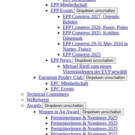
EPP Mitgliedschaft
EPP Events
Dropdown umschalten
EPP Congress 2027, Ostende,
Belgien
EPP Congress 2026, Posen, Polen
EPP Congress 2025, Kolding,
Dänemark
EPP Congress 29-31 May 2024 in
Nantes, France
EPP Congress 2023
EPP News
Dropdown umschalten
Michael Riedl zum neuen
Vizepräsidenten der EVP gewählt
European Poultry Club
Dropdown umschalten
EPC Mitgliedschaft
EPC Events
Technical Committees
WeReforest
Awards
Dropdown umschalten
Women in Ag Award
Dropdown umschalten
Preisträgerinnen & Nominees 2025
Preisträgerinnen & Nominees 2025
Preisträgerinnen & Nominees 2025
Preisträgerinnen & Nominees 2025