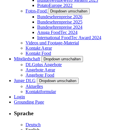
Bundeswettbewerb Melken 2023
PotatoEurope 2022
Fotos-Food
Dropdown umschalten
Bundesehrenpreise 2026
Bundesehrenpreise 2025
Bundesehrenpreise 2024
Anuga FoodTec 2024
International FoodTec Award 2024
Videos und Footage-Material
Kontakt Agrar
Kontakt Food
Mitgliedschaft
Dropdown umschalten
DLGplus Angebote
Angebote Agrar
Angebote Food
Junge DLG
Dropdown umschalten
Aktuelles
Kontaktformular
Login
Grounding Page
Sprache
Deutsch
English