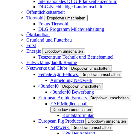
Internationales DLG-Pflanzenbauzentrum
DLG-Nachhaltige Landwirtschaft
Öffentlichkeitsarbeit
Tierwohl
Dropdown umschalten
Fokus Tierwohl
DLG-Programm Milchviehhaltung
Ökolandbau
Grünland und Futterbau
Forst
Energie
Dropdown umschalten
Testzentrum Technik und Betriebsmittel
Entwicklung ländl. Räume
Netzwerke und Clubs
Dropdown umschalten
Female Agri Fellows
Dropdown umschalten
Anmeldung Netzwerk
40under40
Dropdown umschalten
40under40 Bewerbung
European Arable Farmers
Dropdown umschalten
EAF Mitgliedschaft
Dropdown umschalten
Kontaktformular
European Pig Producers
Dropdown umschalten
Netzwerk
Dropdown umschalten
EPP Deutschland