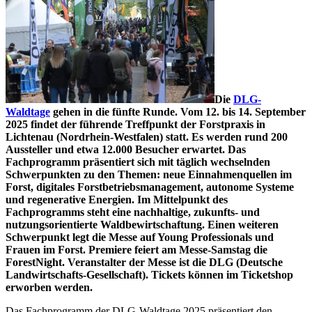
Die
DLG-
Waldtage
gehen in die fünfte Runde. Vom 12. bis 14. September
2025 findet der führende Treffpunkt der Forstpraxis in
Lichtenau (Nordrhein-Westfalen) statt. Es werden rund 200
Aussteller und etwa 12.000 Besucher erwartet. Das
Fachprogramm präsentiert sich mit täglich wechselnden
Schwerpunkten zu den Themen: neue Einnahmenquellen im
Forst, digitales Forstbetriebsmanagement, autonome Systeme
und regenerative Energien. Im Mittelpunkt des
Fachprogramms steht eine nachhaltige, zukunfts- und
nutzungsorientierte Waldbewirtschaftung. Einen weiteren
Schwerpunkt legt die Messe auf Young Professionals und
Frauen im Forst. Premiere feiert am Messe-Samstag die
ForestNight. Veranstalter der Messe ist die DLG (Deutsche
Landwirtschafts-Gesellschaft). Tickets können im Ticketshop
erworben werden.
Das Fachprogramm der DLG-Waldtage 2025 präsentiert den