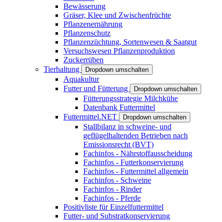
Bewässerung
Gräser, Klee und Zwischenfrüchte
Pflanzenernährung
Pflanzenschutz
Pflanzenzüchtung, Sortenwesen & Saatgut
Versuchswesen Pflanzenproduktion
Zuckerrüben
Tierhaltung
Dropdown umschalten
Aquakultur
Futter und Fütterung
Dropdown umschalten
Fütterungsstrategie Milchkühe
Datenbank Futtermittel
Futtermittel.NET
Dropdown umschalten
Stallbilanz in schweine- und
geflügelhaltenden Betrieben nach
Emissionsrecht (BVT)
Fachinfos - Nährstoffausscheidung
Fachinfos - Futterkonservierung
Fachinfos - Futtermittel allgemein
Fachinfos - Schweine
Fachinfos - Rinder
Fachinfos - Pferde
Positivliste für Einzelfuttermittel
Futter- und Substratkonservierung